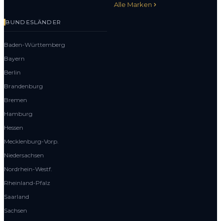
Alle Marken
BUNDESLÄNDER
Baden-Württemberg
Bayern
Berlin
Brandenburg
Bremen
Hamburg
Hessen
Mecklenburg-Vorp.
Niedersachsen
Nordrhein-Westf.
Rheinland-Pfalz
Saarland
Sachsen