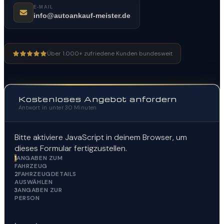
E-MAIL
info@autoankauf-meister.de
Über 1.000+ zufriedene Kunden bundesweit
Kostenloses Angebot anfordern
Antwort in unter 30 Minuten
Bitte aktiviere JavaScript in deinem Browser, um
dieses Formular fertigzustellen.
ANGABEN ZUM
1
FAHRZEUG
FAHRZEUGDETAILS
2
AUSWÄHLEN
ANGABEN ZUR
3
PERSON