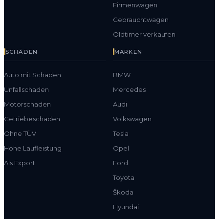
Firmenwagen
Gebrauchtwagen
Oldtimer verkaufen
SCHÄDEN
MARKEN
Auto mit Schaden
BMW
Unfallschaden
Mercedes
Motorschaden
Audi
Getriebeschaden
Volkswagen
Ohne TÜV
Tesla
Hohe Laufleistung
Opel
Als Export
Ford
Toyota
Škoda
Hyundai