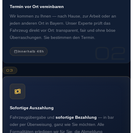
Termin vor Ort vereinbaren
Wir kommen zu Ihnen — nach Hause, zur Arbeit oder an
jeden anderen Ort in Bayern. Unser Experte prüft das
Fahrzeug direkt vor Ort: transparent, fair und ohne böse
Überraschungen. Sie bestimmen den Termin.
02
Innerhalb 48h
03
Sofortige Auszahlung
Fahrzeugübergabe und
sofortige Bezahlung
— in bar
oder per Überweisung, ganz wie Sie möchten. Alle
Formalitäten erledigen wir für Sie: die Abmeldung