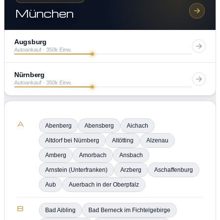
München
Augsburg
Autoankauf · 350k Einw.
Nürnberg
Autoankauf · 350k Einw.
A
Abenberg
Abensberg
Aichach
Altdorf bei Nürnberg
Altötting
Alzenau
Amberg
Amorbach
Ansbach
Arnstein (Unterfranken)
Arzberg
Aschaffenburg
Aub
Auerbach in der Oberpfalz
B
Bad Aibling
Bad Berneck im Fichtelgebirge