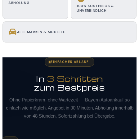
ABHOLUNG
100% KOSTENLOS &
UNVERBINDLICH
ALLE MARKEN & MODELLE
EINFACHER ABLAUF
In
3 Schritten
zum Bestpreis
Ohne Papierkram, ohne Wartezeit — Bayern Autoankauf so
einfach wie möglich. Angebot in 30 Minuten, Abholung innerhalb
von 48 Stunden, Sofortzahlung bei Übergabe.