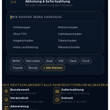
Abholung & Sofortzahlung
03
Bar oder Überweisung bei Übergabe
WIR KAUFEN JEDES FAHRZEUG
Unfallwagen
Motorschaden
Ohne TÜV
Getriebeschaden
Hagelschaden
Totalschaden
Hohe Laufleistung
Wasserschaden
BMW
Mercedes
Audi
VW
Opel
Ford
Toyota
Škoda
+ Alle Marken
AUF DEUTSCHLANDWEIT
ALLE FAHRZEUGTYPEN
UNFALLWAGEN
MOT
·
·
·
Bundesweit
Sofortzahlung
Alle 16 Bundesländer
Bar oder Überweisung
Verbindlich
Schnell
Keine Nachverhandlungen
Angebot in Stunden
Abmeldung
Auf Wunsch inklusive