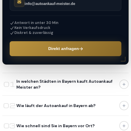
info@autoankauf-meister.de
Antwort in unter 30 Min
Kein Verkaufsdruck
Diskret & zuverlässig
Direkt anfragen
In welchen Städten in Bayern kauft Autoankauf
01
Meister an?
Wir kaufen in allen 314 erfassten Städten und
02
Wie läuft der Autoankauf in Bayern ab?
Gemeinden in Bayern — von der Landeshauptstadt
über Mittelstädte bis hin zu kleinsten Landgemeinden.
Der Ablauf ist denkbar einfach und in drei klaren
Die Abholung erfolgt kostenlos direkt bei Ihnen, egal wo
03
Wie schnell sind Sie in Bayern vor Ort?
Schritten erledigt: Zunächst füllen Sie unser Online-
in Bayern Sie sich befinden. Kein Anfahrtsweg für Sie,