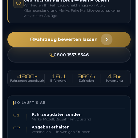
Gebrauchtes Fahrzeug — kein Problem
Wir kaufen Ihr Fahrzeug unabhängig von Alter,
Kilometerstand und Marke. Faire Marktbewertung, keine
versteckten Abzüge.
Fahrzeug bewerten lassen
0800 1553 5546
4800+
16 J.
98%
4.9★
Fahrzeuge angekauft
Erfahrung
Zufrieden
Bewertung
SO LÄUFT’S AB
Fahrzeugdaten senden
01
Marke, Modell, Baujahr, km, Zustand
Angebot erhalten
02
Verbindlich — in wenigen Stunden