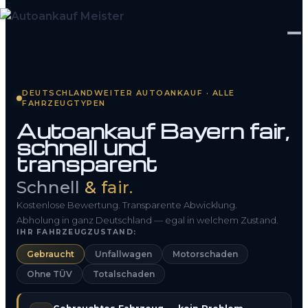
Startseite
DEUTSCHLANDWEITER AUTOANKAUF · ALLE
FAHRZEUGTYPEN
Fahrzeug Bewerten
Autoankauf Bayern fair,
schnell und
So funktioniert’s
transparent
Kontakt
Schnell
& fair.
FAQ
Kostenlose Bewertung. Transparente Abwicklung.
Abholung in ganz Deutschland — egal in welchem Zustand.
IHR FAHRZEUGZUSTAND:
0800 1553 5546
Gebraucht
Unfallwagen
Motorschaden
Ohne TÜV
Totalschaden
Kostenlos anfragen