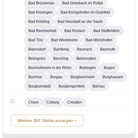
Bad Brückenau
Bad Griesbach im Rottal
Bad Kissingen
Bad Königshofen im Grabfeld
Bad Kötzting
Bad Neustadt an der Saale
Bad Reichenhall
Bad Rodach
Bad Staffelstein
Bad Tölz
Bad Windsheim
Bad Wörishofen
Baiersdorf
Bamberg
Baunach
Bayreuth
Beilngries
Berching
Betzenstein
Bischofsheim in der Rhön
Bobingen
Bogen
Buchloe
Burgau
Burgbernheim
Burghausen
Burgkunstadt
Burglengenfeld
Bärnau
C
Cham
Coburg
Creußen
Weitere 263 Städte anzeigen