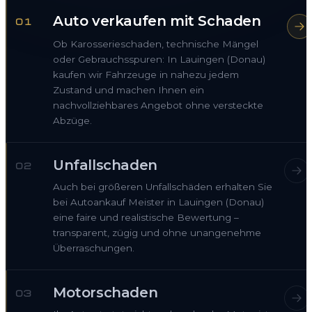
Auto verkaufen mit Schaden
01
Ob Karosserieschaden, technische Mängel
oder Gebrauchsspuren: In Lauingen (Donau)
kaufen wir Fahrzeuge in nahezu jedem
Zustand und machen Ihnen ein
nachvollziehbares Angebot ohne versteckte
Abzüge.
Unfallschaden
02
Auch bei größeren Unfallschäden erhalten Sie
bei Autoankauf Meister in Lauingen (Donau)
eine faire und realistische Bewertung –
transparent, zügig und ohne unangenehme
Überraschungen.
Motorschaden
03