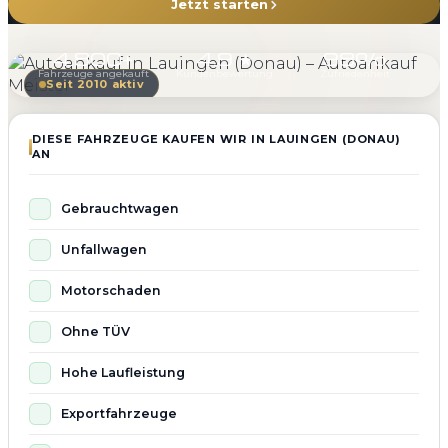
Jetzt starten
4.800+
4.9 ★
98%
Fahrzeuge angekauft
Kundenbewertung
Zufriedenheit
Seit 2010 aktiv
DIESE FAHRZEUGE KAUFEN WIR IN LAUINGEN (DONAU)
AN
Gebrauchtwagen
Unfallwagen
Motorschaden
Ohne TÜV
Hohe Laufleistung
Exportfahrzeuge