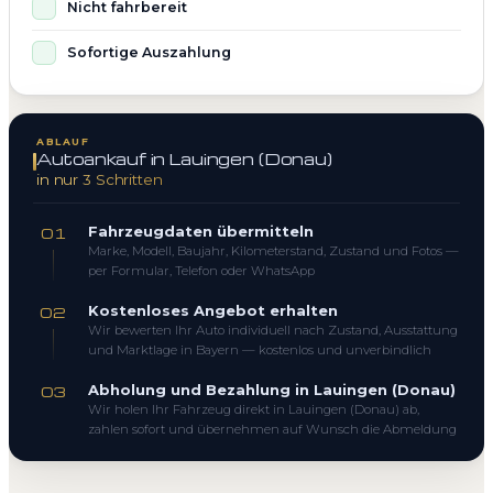
Nicht fahrbereit
Sofortige Auszahlung
ABLAUF
Autoankauf in Lauingen (Donau)
in nur 3 Schritten
Fahrzeugdaten übermitteln
01
Marke, Modell, Baujahr, Kilometerstand, Zustand und Fotos —
per Formular, Telefon oder WhatsApp
Kostenloses Angebot erhalten
02
Wir bewerten Ihr Auto individuell nach Zustand, Ausstattung
und Marktlage in Bayern — kostenlos und unverbindlich
Abholung und Bezahlung in Lauingen (Donau)
03
Wir holen Ihr Fahrzeug direkt in Lauingen (Donau) ab,
zahlen sofort und übernehmen auf Wunsch die Abmeldung