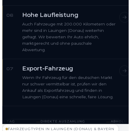
Hohe Laufleistung
06
Auch Fahrzeuge mit 200.000 Kilometern oder
mehr sind in Lauingen (Donau) weiterhin
gefragt. Wir bewerten Ihr Auto ehrlich,
marktgerecht und ohne pauschale
Abwertung.
Export-Fahrzeug
07
Wenn Ihr Fahrzeug für den deutschen Markt
nur schwer vermittelbar ist, prüfen wir den
Ankauf als Exportfahrzeug und finden in
Lauingen (Donau) eine schnelle, faire Lösung.
—
—
DIREKTE AUSZAHLUNG
ABHOLUNG IN LAUINGEN (
FAHRZEUGTYPEN IN LAUINGEN (DONAU) & BAYERN