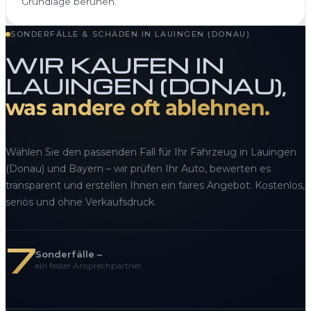
Grundlage beruhen.
SONDERFÄLLE & SCHÄDEN IN LAUINGEN (DONAU)
WIR KAUFEN IN
LAUINGEN (DONAU),
was andere oft ablehnen.
Wählen Sie den passenden Fall für Ihr Fahrzeug in Lauingen
(Donau) und Bayern – wir prüfen Ihr Auto, bewerten es
transparent und erstellen Ihnen ein faires Angebot. Kostenlos,
seriös und ohne Verkaufsdruck.
7
Sonderfälle –
ein fester Ansprechpartner