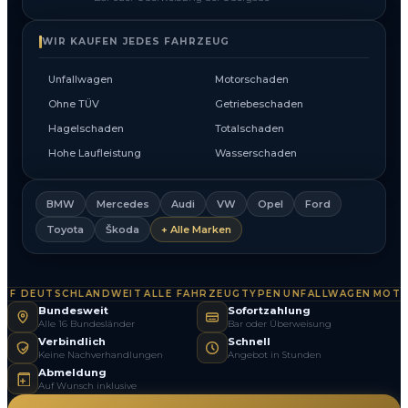
WIR KAUFEN JEDES FAHRZEUG
Unfallwagen
Motorschaden
Ohne TÜV
Getriebeschaden
Hagelschaden
Totalschaden
Hohe Laufleistung
Wasserschaden
BMW
Mercedes
Audi
VW
Opel
Ford
Toyota
Škoda
+ Alle Marken
F DEUTSCHLANDWEIT
ALLE FAHRZEUGTYPEN
UNFALLWAGEN
MOTOR
·
·
·
Bundesweit
Sofortzahlung
Alle 16 Bundesländer
Bar oder Überweisung
Verbindlich
Schnell
Keine Nachverhandlungen
Angebot in Stunden
Abmeldung
Auf Wunsch inklusive