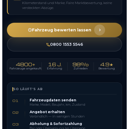
Kilometerstand und Marke. Faire Marktbewertung, keine
versteckten Abzüge.
Fahrzeug bewerten lassen
0800 1553 5546
4800+
16 J.
98%
4.9★
Fahrzeuge angekauft
Erfahrung
Zufrieden
Bewertung
SO LÄUFT’S AB
Fahrzeugdaten senden
01
Marke, Modell, Baujahr, km, Zustand
Angebot erhalten
02
Verbindlich — in wenigen Stunden
Abholung & Sofortzahlung
03
Bar oder Überweisung bei Übergabe