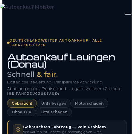
Startseite
DEUTSCHLANDWEITER AUTOANKAUF · ALLE
FAHRZEUGTYPEN
Fahrzeug Bewerten
Autoankauf Lauingen
(Donau)
So funktioniert’s
Schnell
& fair.
Kontakt
Kostenlose Bewertung. Transparente Abwicklung.
FAQ
Abholung in ganz Deutschland — egal in welchem Zustand.
IHR FAHRZEUGZUSTAND:
Gebraucht
Unfallwagen
Motorschaden
0800 1553 5546
Ohne TÜV
Totalschaden
Kostenlos anfragen
Gebrauchtes Fahrzeug — kein Problem
Wir kaufen Ihr Fahrzeug unabhängig von Alter,