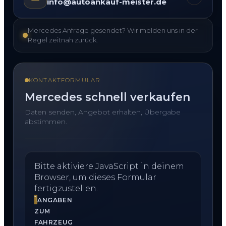
info@autoankauf-meister.de
Mercedes Anfrage gesendet? Wir melden uns in der
Regel zeitnah zurück.
KONTAKTFORMULAR
Mercedes schnell verkaufen
Daten senden, Angebot erhalten, Übergabe
abstimmen.
Bitte aktiviere JavaScript in deinem
Browser, um dieses Formular
fertigzustellen.
1
ANGABEN
ZUM
FAHRZEUG