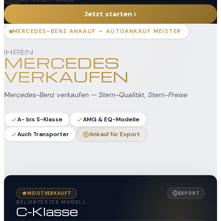
Jetzt starten
MERCEDES-BENZ ANKAUF — AUTOANKAUF MEISTER
IHREN
MERCEDES
VERKAUFEN
Mercedes-Benz verkaufen — Stern-Qualität, Stern-Preise
A- bis S-Klasse
AMG & EQ-Modelle
Auch Transporter
Ankauf für Export
MEISTVERKAUFT
EXPORT
BELIEBTESTES MODELL
C-Klasse