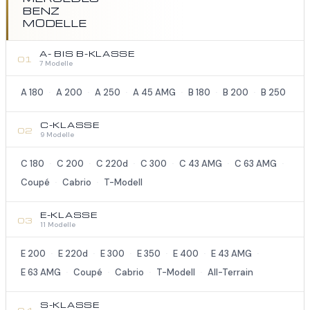
BENZ
MODELLE
A- BIS B-KLASSE
01
7 Modelle
A 180
A 200
A 250
A 45 AMG
B 180
B 200
B 250
·
·
·
·
·
·
C-KLASSE
02
9 Modelle
C 180
C 200
C 220d
C 300
C 43 AMG
C 63 AMG
·
·
·
·
·
·
Coupé
Cabrio
T-Modell
·
·
E-KLASSE
03
11 Modelle
E 200
E 220d
E 300
E 350
E 400
E 43 AMG
·
·
·
·
·
·
E 63 AMG
Coupé
Cabrio
T-Modell
All-Terrain
·
·
·
·
S-KLASSE