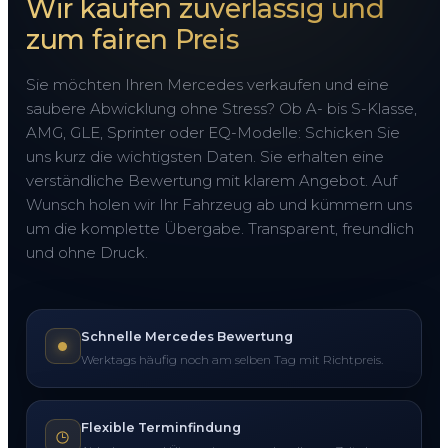
Wir kaufen zuverlässig und
zum fairen Preis
Sie möchten Ihren Mercedes verkaufen und eine
saubere Abwicklung ohne Stress? Ob A- bis S-Klasse,
AMG, GLE, Sprinter oder EQ-Modelle: Schicken Sie
uns kurz die wichtigsten Daten. Sie erhalten eine
verständliche Bewertung mit klarem Angebot. Auf
Wunsch holen wir Ihr Fahrzeug ab und kümmern uns
um die komplette Übergabe. Transparent, freundlich
und ohne Druck.
Schnelle Mercedes Bewertung
Werktags häufig noch am selben Tag mit Richtpreis.
Flexible Terminfindung