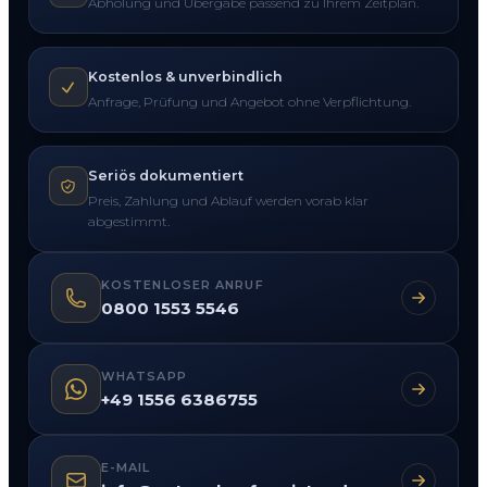
Abholung und Übergabe passend zu Ihrem Zeitplan.
Kostenlos & unverbindlich
Anfrage, Prüfung und Angebot ohne Verpflichtung.
Seriös dokumentiert
Preis, Zahlung und Ablauf werden vorab klar
abgestimmt.
KOSTENLOSER ANRUF
0800 1553 5546
WHATSAPP
+49 1556 6386755
E-MAIL