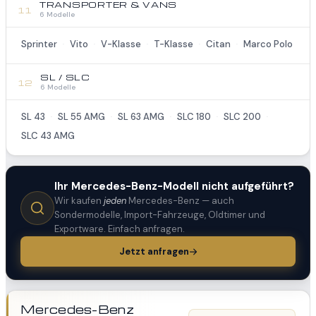
TRANSPORTER & VANS
11
6 Modelle
Sprinter
Vito
V-Klasse
T-Klasse
Citan
Marco Polo
·
·
·
·
·
SL / SLC
12
6 Modelle
SL 43
SL 55 AMG
SL 63 AMG
SLC 180
SLC 200
·
·
·
·
·
SLC 43 AMG
Ihr Mercedes-Benz-Modell nicht aufgeführt?
Wir kaufen
jeden
Mercedes-Benz — auch
Sondermodelle, Import-Fahrzeuge, Oldtimer und
Exportware. Einfach anfragen.
Jetzt anfragen
Mercedes-Benz