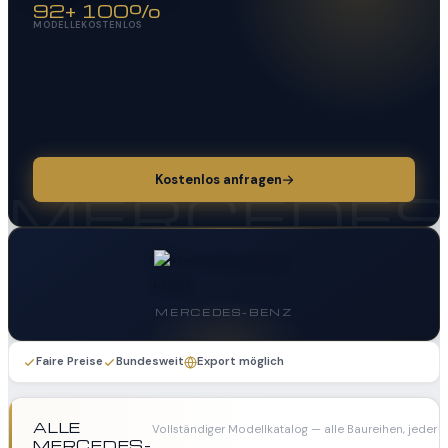
92+
100%
MODELLE
KOSTENLOS
Kostenlos anfragen
MERCEDE
MERCEDES-BENZ
Faire Preise
Bundesweit
Export möglich
ALLE
Vollständiger Modellkatalog — alle Baureihen, jeder 
MERCEDES-