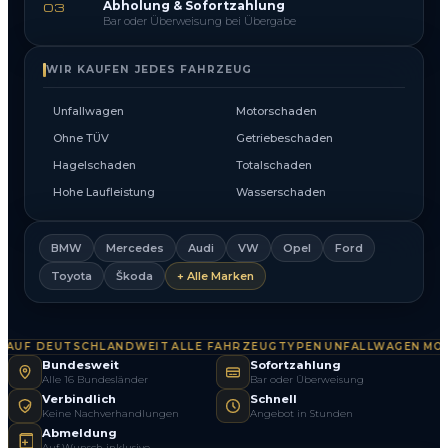
Abholung & Sofortzahlung
03
Bar oder Überweisung bei Übergabe
WIR KAUFEN JEDES FAHRZEUG
Unfallwagen
Motorschaden
Ohne TÜV
Getriebeschaden
Hagelschaden
Totalschaden
Hohe Laufleistung
Wasserschaden
BMW
Mercedes
Audi
VW
Opel
Ford
Toyota
Škoda
+ Alle Marken
UF DEUTSCHLANDWEIT
ALLE FAHRZEUGTYPEN
UNFALLWAGEN
MOTO
·
·
·
Bundesweit
Sofortzahlung
Alle 16 Bundesländer
Bar oder Überweisung
Verbindlich
Schnell
Keine Nachverhandlungen
Angebot in Stunden
Abmeldung
Auf Wunsch inklusive