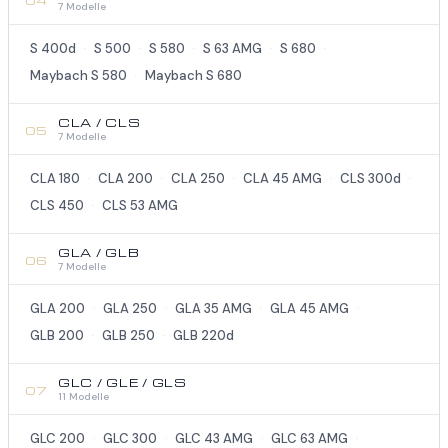
04
7 Modelle
S 400d
S 500
S 580
S 63 AMG
S 680
·
·
·
·
·
Maybach S 580
Maybach S 680
·
CLA / CLS
05
7 Modelle
CLA 180
CLA 200
CLA 250
CLA 45 AMG
CLS 300d
·
·
·
·
·
CLS 450
CLS 53 AMG
·
GLA / GLB
06
7 Modelle
GLA 200
GLA 250
GLA 35 AMG
GLA 45 AMG
·
·
·
·
GLB 200
GLB 250
GLB 220d
·
·
GLC / GLE / GLS
07
11 Modelle
GLC 200
GLC 300
GLC 43 AMG
GLC 63 AMG
·
·
·
·