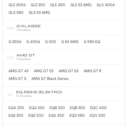
GLE 300d
GLE 350
GLE 450
GLE 53 AMG
GLS 400d
·
·
·
·
·
GLS 580
GLS 63 AMG
·
G-KLASSE
08
5 Modelle
G 350d
G 400d
G 500
G 63 AMG
G 580 EQ
·
·
·
·
AMG GT
09
6 Modelle
AMG GT 43
AMG GT 53
AMG GT 63
AMG GT R
·
·
·
·
AMG GT S
AMG GT Black Series
·
EQ-REIHE (ELEKTRO)
10
10 Modelle
EQA 250
EQA 350
EQB 250
EQB 350
EQC 400
·
·
·
·
·
EQE 350
EQE 500
EQS 450
EQS 580
EQV 300
·
·
·
·