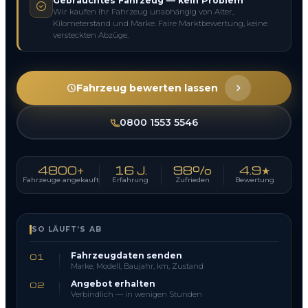
Gebrauchtes Fahrzeug — kein Problem
Wir kaufen Ihr Fahrzeug unabhängig von Alter,
Kilometerstand und Marke. Faire Marktbewertung, keine
versteckten Abzüge.
Fahrzeug bewerten lassen
0800 1553 5546
4800+
16 J.
98%
4.9★
Fahrzeuge angekauft
Erfahrung
Zufrieden
Bewertung
SO LÄUFT’S AB
Fahrzeugdaten senden
01
Marke, Modell, Baujahr, km, Zustand
Angebot erhalten
02
Verbindlich — in wenigen Stunden