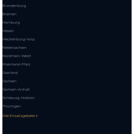
Brandenburg
Bremen
Hamburg
Hessen
Mecklenburg-Vorp.
Niedersachsen
Nordrhein-Westf.
Rheinland-Pfalz
Saarland
Sachsen
Sachsen-Anhalt
Schleswig-Holstein
Thüringen
Alle Einsatzgebiete