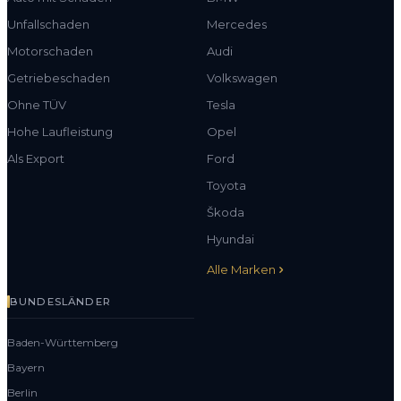
Unfallschaden
Mercedes
Motorschaden
Audi
Getriebeschaden
Volkswagen
Ohne TÜV
Tesla
Hohe Laufleistung
Opel
Als Export
Ford
Toyota
Škoda
Hyundai
Alle Marken
BUNDESLÄNDER
Baden-Württemberg
Bayern
Berlin