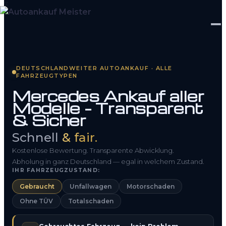
Startseite
DEUTSCHLANDWEITER AUTOANKAUF · ALLE
FAHRZEUGTYPEN
Fahrzeug Bewerten
Mercedes Ankauf aller
Modelle – Transparent
So funktioniert’s
& Sicher
Kontakt
Schnell
& fair.
FAQ
Kostenlose Bewertung. Transparente Abwicklung.
Abholung in ganz Deutschland — egal in welchem Zustand.
IHR FAHRZEUGZUSTAND:
0800 1553 5546
Gebraucht
Unfallwagen
Motorschaden
Ohne TÜV
Totalschaden
Kostenlos anfragen