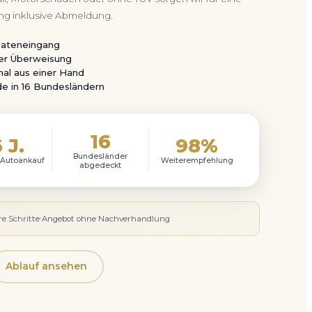
ng inklusive Abmeldung.
Dateneingang
per Überweisung
al aus einer Hand
de in 16 Bundesländern
16
 J.
98%
Bundesländer
 Autoankauf
Weiterempfehlung
abgedeckt
re Schritte
Angebot ohne Nachverhandlung
Ablauf ansehen