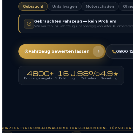
Gebraucht
Unfallwagen
Motorschaden
Ohne
Gebrauchtes Fahrzeug — kein Problem
Wir kaufen Ihr Fahrzeug unabhängig von Alter, Kilometerst
Fahrzeug bewerten lassen
0800 1
4800+
16 J.
98%
4.9★
Fahrzeuge angekauft
Erfahrung
Zufrieden
Bewertung
ZEUGTYPEN
UNFALLWAGEN
MOTORSCHADEN
OHNE TÜV
SOFORTAUS
·
·
·
·