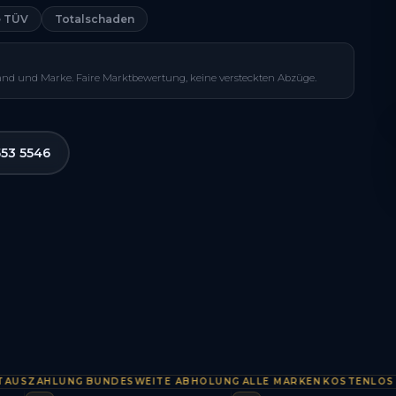
 TÜV
Totalschaden
and und Marke. Faire Marktbewertung, keine versteckten Abzüge.
553 5546
ZAHLUNG
BUNDESWEITE ABHOLUNG
ALLE MARKEN
KOSTENLOS & UN
·
·
·