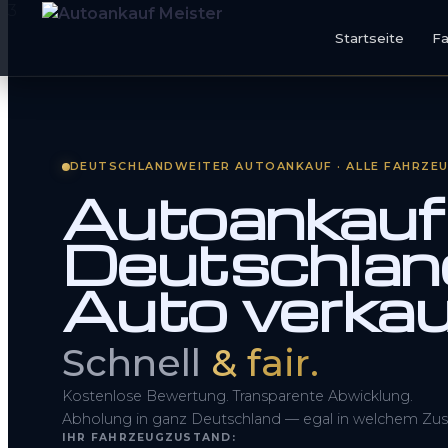
Startseite
F
Startseite
Fahrzeug Bewerten
DEUTSCHLANDWEITER AUTOANKAUF · ALLE FAHRZE
Autoankauf 
So funktioniert’s
Deutschland
Kontakt
Auto verka
FAQ
Schnell
& fair.
Kostenlose Bewertung. Transparente Abwicklung.
Abholung in ganz Deutschland — egal in welchem Zus
IHR FAHRZEUGZUSTAND: