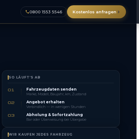
0800 1553 5546
Kostenlos anfragen
SO LÄUFT’S AB
Fahrzeugdaten senden
01
Marke, Modell, Baujahr, km, Zustand
Angebot erhalten
02
Verbindlich — in wenigen Stunden
Abholung & Sofortzahlung
03
Bar oder Überweisung bei Übergabe
WIR KAUFEN JEDES FAHRZEUG