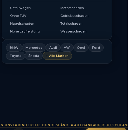
Unfallwagen
Motorschaden
Ohne TÜV
Getriebeschaden
Hagelschaden
Totalschaden
Hohe Laufleistung
Wasserschaden
BMW
Mercedes
Audi
VW
Opel
Ford
Toyota
Škoda
+ Alle Marken
VERBINDLICH
16 BUNDESLÄNDER
AUTOANKAUF DEUTSCHLANDWEIT
·
·
·