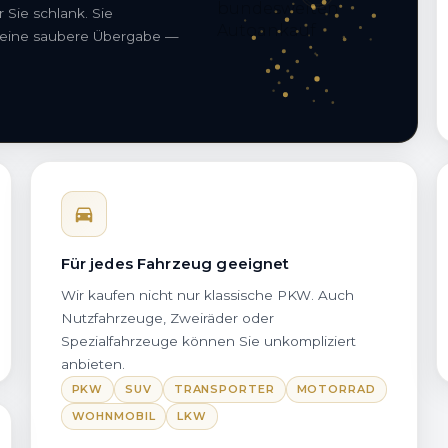
 Sie schlank. Sie
 eine saubere Übergabe —
Für jedes Fahrzeug geeignet
Wir kaufen nicht nur klassische PKW. Auch
Nutzfahrzeuge, Zweiräder oder
Spezialfahrzeuge können Sie unkompliziert
anbieten.
PKW
SUV
TRANSPORTER
MOTORRAD
WOHNMOBIL
LKW