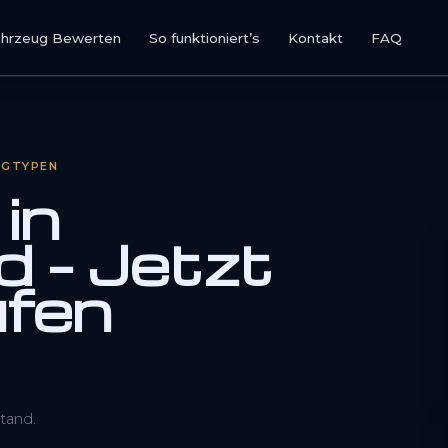
ahrzeug Bewerten
So funktioniert’s
Kontakt
FAQ
UGTYPEN
in
 – Jetzt
ufen
0800 1553 5546
Kostenlos anfragen
tand.