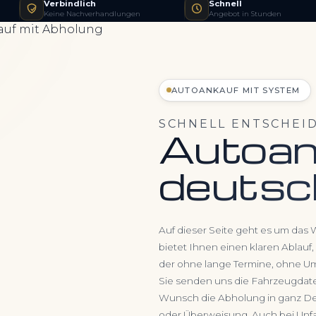
Verbindlich
Schnell
Keine Nachverhandlungen
Angebot in Stunden
AUTOANKAUF MIT SYSTEM
SCHNELL ENTSCHEI
Autoan
deutsc
Auf dieser Seite geht es um das 
bietet Ihnen einen klaren Ablauf
der ohne lange Termine, ohne U
Sie senden uns die Fahrzeugdaten
Wunsch die Abholung in ganz Deu
oder Überweisung. Auch bei Unfa