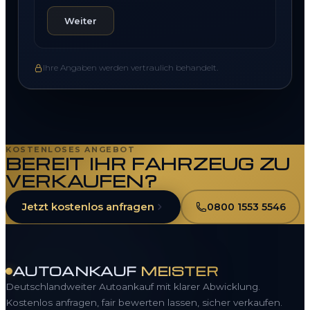
Weiter
Ihre Angaben werden vertraulich behandelt.
KOSTENLOSES ANGEBOT
BEREIT IHR FAHRZEUG ZU
Nissan Ankauf für SUVs, Kompaktwagen & Elektroautos Schnell & f
VERKAUFEN?
Jetzt kostenlos anfragen
0800 1553 5546
AUTOANKAUF
MEISTER
Deutschlandweiter Autoankauf mit klarer Abwicklung.
Kostenlos anfragen, fair bewerten lassen, sicher verkaufen.