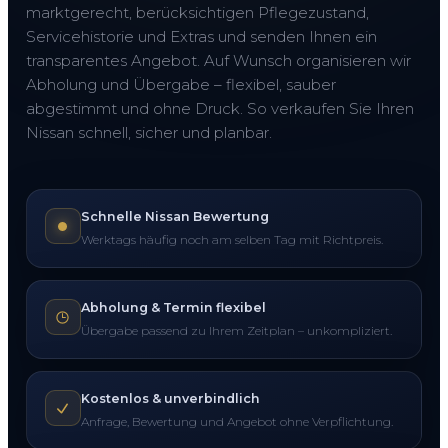
marktgerecht, berücksichtigen Pflegezustand,
Servicehistorie und Extras und senden Ihnen ein
transparentes Angebot. Auf Wunsch organisieren wir
Abholung und Übergabe – flexibel, sauber
abgestimmt und ohne Druck. So verkaufen Sie Ihren
Nissan schnell, sicher und planbar.
Schnelle Nissan Bewertung
Werktags häufig noch am selben Tag mit Richtpreis.
Abholung & Termin flexibel
Übergabe passend zu Ihrem Zeitplan – unkompliziert.
Kostenlos & unverbindlich
Anfrage, Bewertung und Angebot ohne Verpflichtung.