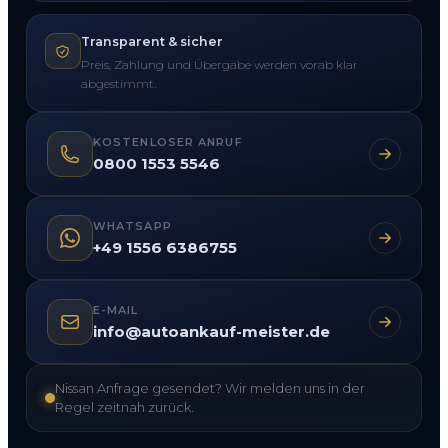
Transparent & sicher
Preis, Zahlung und Übergabe werden vorab klar
abgestimmt.
KOSTENLOSER ANRUF
0800 1553 5546
WHATSAPP
+49 1556 6386755
E-MAIL
info@autoankauf-meister.de
Nissan Anfrage gesendet? Wir melden uns in der
Regel zeitnah zurück.