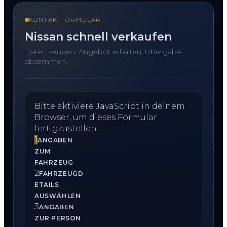
KONTAKTFORMULAR
Nissan schnell verkaufen
Daten senden, Angebot erhalten, Übergabe
abstimmen.
Bitte aktiviere JavaScript in deinem
Browser, um dieses Formular
fertigzustellen.
1
ANGABEN
ZUM
FAHRZEUG
2
FAHRZEUGD
ETAILS
AUSWÄHLEN
3
ANGABEN
ZUR PERSON