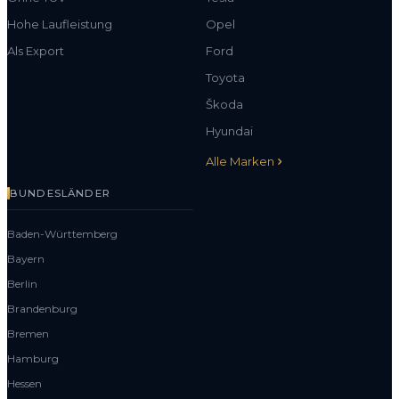
Hohe Laufleistung
Opel
Als Export
Ford
Toyota
Škoda
Hyundai
Alle Marken
BUNDESLÄNDER
Baden-Württemberg
Bayern
Berlin
Brandenburg
Bremen
Hamburg
Hessen