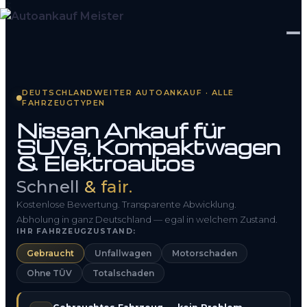
Startseite
DEUTSCHLANDWEITER AUTOANKAUF · ALLE
FAHRZEUGTYPEN
Fahrzeug Bewerten
Nissan Ankauf für
SUVs, Kompaktwagen
So funktioniert’s
& Elektroautos
Kontakt
Schnell
& fair.
FAQ
Kostenlose Bewertung. Transparente Abwicklung.
Abholung in ganz Deutschland — egal in welchem Zustand.
IHR FAHRZEUGZUSTAND:
0800 1553 5546
Gebraucht
Unfallwagen
Motorschaden
Ohne TÜV
Totalschaden
Kostenlos anfragen