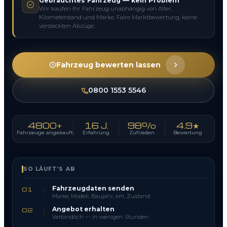
Gebrauchtes Fahrzeug — kein Problem
Wir kaufen Ihr Fahrzeug unabhängig von Alter,
Kilometerstand und Marke. Faire Marktbewertung, keine
versteckten Abzüge.
Fahrzeug bewerten lassen
0800 1553 5546
4800+
16 J.
98%
4.9★
Fahrzeuge angekauft
Erfahrung
Zufrieden
Bewertung
SO LÄUFT’S AB
Fahrzeugdaten senden
01
Marke, Modell, Baujahr, km, Zustand
Angebot erhalten
02
Verbindlich — in wenigen Stunden