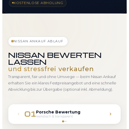
KOSTENLOSE ABHOLUNG
NISSAN ANKAUF ABLAUF
NISSAN BEWERTEN
LASSEN
und stressfrei verkaufen
Transparent, fair und ohne Umwege — beim Nissan Ankauf
erhalten Sie ein klares Festpreisangebot und eine schnelle
Abwicklung bis zur Übergabe (optional inkl. Abmeldung).
Porsche Bewertung
01
realistisch & transparent