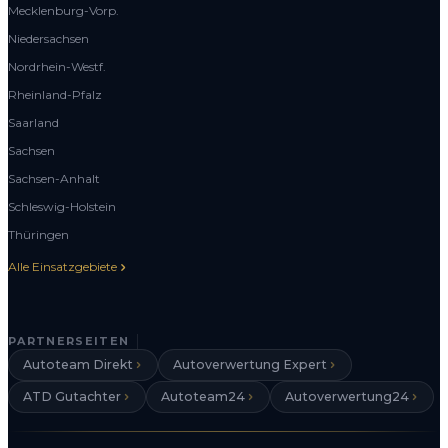
Mecklenburg-Vorp.
Niedersachsen
Nordrhein-Westf.
Rheinland-Pfalz
Saarland
Sachsen
Sachsen-Anhalt
Schleswig-Holstein
Thüringen
Alle Einsatzgebiete
PARTNERSEITEN
Autoteam Direkt
Autoverwertung Expert
ATD Gutachter
Autoteam24
Autoverwertung24