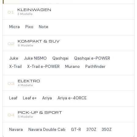
KLEINWAGEN
01
3 Modelle
Micra
Pixo
Note
·
·
KOMPAKT & SUV
02
8 Modelle
Juke
Juke NISMO
Qashqai
Qashqai e-POWER
·
·
·
·
X-Trail
X-Trail e-POWER
Murano
Pathfinder
·
·
·
ELEKTRO
03
4 Modelle
Leaf
Leaf e+
Ariya
Ariya e-4ORCE
·
·
·
PICK-UP & SPORT
04
5 Modelle
Navara
Navara Double Cab
GT-R
370Z
350Z
·
·
·
·