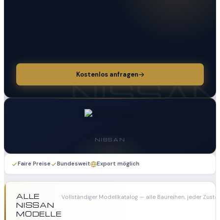
Kostenlos anfragen
NISSA
NISSAN
Faire Preise
Bundesweit
Export möglich
ALLE
Vollständiger Modellkatalog — alle Baureihen, jeder Zust
NISSAN
MODELLE