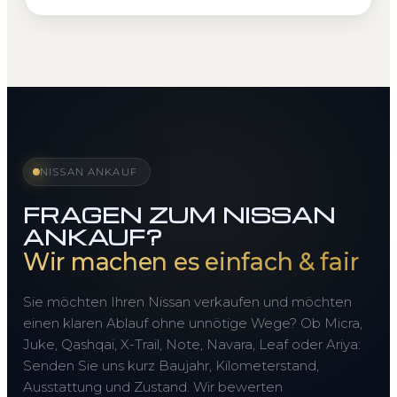
NISSAN ANKAUF
FRAGEN ZUM NISSAN
ANKAUF?
Wir machen es einfach & fair
Sie möchten Ihren Nissan verkaufen und möchten
einen klaren Ablauf ohne unnötige Wege? Ob Micra,
Juke, Qashqai, X-Trail, Note, Navara, Leaf oder Ariya:
Senden Sie uns kurz Baujahr, Kilometerstand,
Ausstattung und Zustand. Wir bewerten