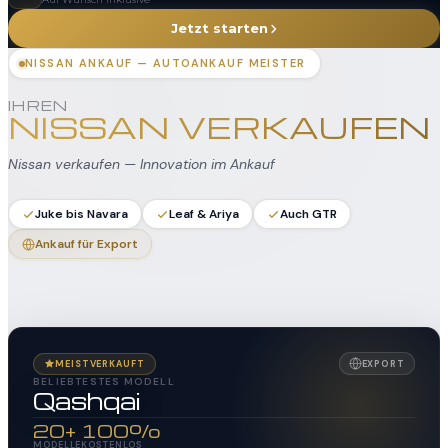
Jetzt starten
NISSAN ANKAUF — AUTOANKAUF MEISTER
IHREN
NISSAN VERKAUFEN
Nissan verkaufen — Innovation im Ankauf
Juke bis Navara
Leaf & Ariya
Auch GTR
Ankauf für Export
MEISTVERKAUFT
EXPORT
BELIEBTESTES MODELL
Qashqai
20+
100%
MODELLE
KOSTENLOS