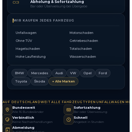
Abholung & Sofortzahlung
03
Bar oder Überweisung bei Übergabe
WIR KAUFEN JEDES FAHRZEUG
Unfallwagen
Motorschaden
Ohne TÜV
Getriebeschaden
Hagelschaden
Totalschaden
Hohe Laufleistung
Wasserschaden
BMW
Mercedes
Audi
VW
Opel
Ford
Toyota
Škoda
+ Alle Marken
AUF DEUTSCHLANDWEIT
ALLE FAHRZEUGTYPEN
UNFALLWAGEN
MOT
·
·
·
Bundesweit
Sofortzahlung
Alle 16 Bundesländer
Bar oder Überweisung
Verbindlich
Schnell
Keine Nachverhandlungen
Angebot in Stunden
Abmeldung
Auf Wunsch inklusive