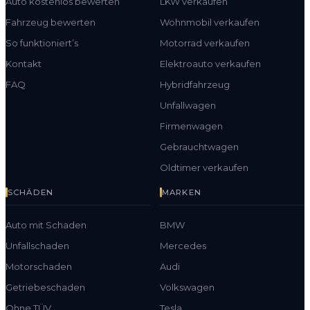
Auto kostenlos bewerten
LKW verkaufen
Fahrzeug bewerten
Wohnmobil verkaufen
So funktioniert’s
Motorrad verkaufen
Kontakt
Elektroauto verkaufen
FAQ
Hybridfahrzeug
Unfallwagen
Firmenwagen
Gebrauchtwagen
Oldtimer verkaufen
SCHÄDEN
MARKEN
Auto mit Schaden
BMW
Unfallschaden
Mercedes
Motorschaden
Audi
Getriebeschaden
Volkswagen
Ohne TÜV
Tesla