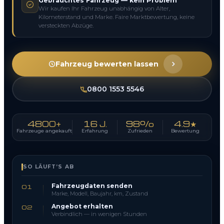
Gebrauchtes Fahrzeug — kein Problem
Wir kaufen Ihr Fahrzeug unabhängig von Alter,
Kilometerstand und Marke. Faire Marktbewertung, keine
versteckten Abzüge.
Fahrzeug bewerten lassen
0800 1553 5546
4800+
16 J.
98%
4.9★
Fahrzeuge angekauft
Erfahrung
Zufrieden
Bewertung
SO LÄUFT’S AB
Fahrzeugdaten senden
01
Marke, Modell, Baujahr, km, Zustand
Angebot erhalten
02
Verbindlich — in wenigen Stunden