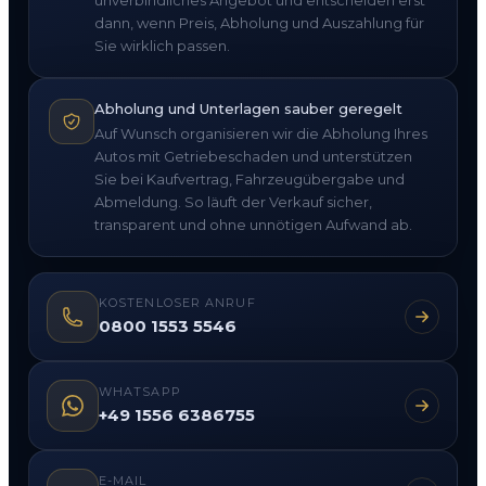
dann, wenn Preis, Abholung und Auszahlung für
Sie wirklich passen.
Abholung und Unterlagen sauber geregelt
Auf Wunsch organisieren wir die Abholung Ihres
Autos mit Getriebeschaden und unterstützen
Sie bei Kaufvertrag, Fahrzeugübergabe und
Abmeldung. So läuft der Verkauf sicher,
transparent und ohne unnötigen Aufwand ab.
KOSTENLOSER ANRUF
0800 1553 5546
WHATSAPP
+49 1556 6386755
E-MAIL