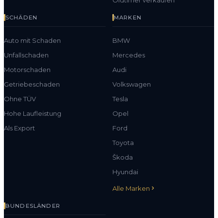
SCHÄDEN
MARKEN
Auto mit Schaden
BMW
Unfallschaden
Mercedes
Motorschaden
Audi
Getriebeschaden
Volkswagen
Ohne TÜV
Tesla
Hohe Laufleistung
Opel
Als Export
Ford
Toyota
Škoda
Hyundai
Alle Marken
BUNDESLÄNDER