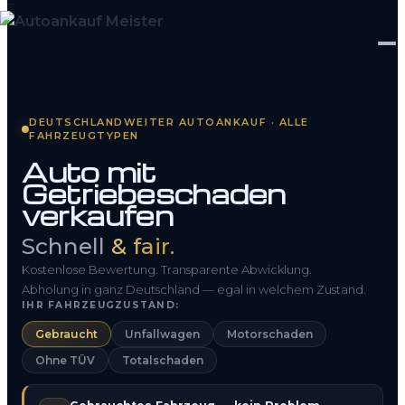
Startseite
DEUTSCHLANDWEITER AUTOANKAUF · ALLE
FAHRZEUGTYPEN
Fahrzeug Bewerten
Auto mit
Getriebeschaden
So funktioniert’s
verkaufen
Kontakt
Schnell
& fair.
FAQ
Kostenlose Bewertung. Transparente Abwicklung.
Abholung in ganz Deutschland — egal in welchem Zustand.
IHR FAHRZEUGZUSTAND:
0800 1553 5546
Gebraucht
Unfallwagen
Motorschaden
Ohne TÜV
Totalschaden
Kostenlos anfragen