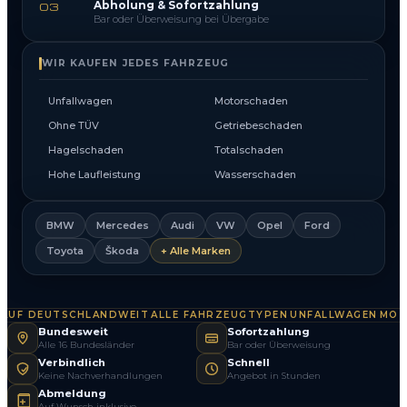
Abholung & Sofortzahlung
03
Bar oder Überweisung bei Übergabe
WIR KAUFEN JEDES FAHRZEUG
Unfallwagen
Motorschaden
Ohne TÜV
Getriebeschaden
Hagelschaden
Totalschaden
Hohe Laufleistung
Wasserschaden
BMW
Mercedes
Audi
VW
Opel
Ford
Toyota
Škoda
+ Alle Marken
F DEUTSCHLANDWEIT
ALLE FAHRZEUGTYPEN
UNFALLWAGEN
MOTOR
·
·
·
Bundesweit
Sofortzahlung
Alle 16 Bundesländer
Bar oder Überweisung
Verbindlich
Schnell
Keine Nachverhandlungen
Angebot in Stunden
Abmeldung
Auf Wunsch inklusive