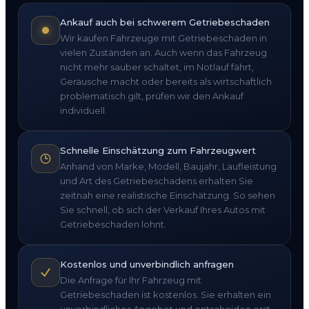
Ankauf auch bei schwerem Getriebeschaden
Wir kaufen Fahrzeuge mit Getriebeschaden in
vielen Zuständen an. Auch wenn das Fahrzeug
nicht mehr sauber schaltet, im Notlauf fährt,
Geräusche macht oder bereits als wirtschaftlich
problematisch gilt, prüfen wir den Ankauf
individuell.
Schnelle Einschätzung zum Fahrzeugwert
Anhand von Marke, Modell, Baujahr, Laufleistung
und Art des Getriebeschadens erhalten Sie
zeitnah eine realistische Einschätzung. So sehen
Sie schnell, ob sich der Verkauf Ihres Autos mit
Getriebeschaden lohnt.
Kostenlos und unverbindlich anfragen
Die Anfrage für Ihr Fahrzeug mit
Getriebeschaden ist kostenlos. Sie erhalten ein
unverbindliches Angebot und entscheiden erst