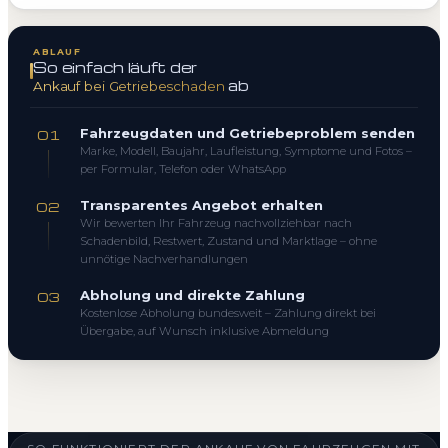
ABLAUF
So einfach läuft der
ab
Ankauf bei Getriebeschaden
Fahrzeugdaten und Getriebeproblem senden
01
Marke, Modell, Baujahr, Laufleistung, Symptome und Fotos –
per Formular, Telefon oder WhatsApp
Transparentes Angebot erhalten
02
Wir bewerten Ihr Fahrzeug nachvollziehbar nach
Schadenbild, Restwert, Zustand und Marktlage – ohne
unnötige Nachverhandlungen
Abholung und direkte Zahlung
03
Kostenlose Abholung bundesweit – Zahlung direkt bei
Übergabe, auf Wunsch inklusive Abmeldung