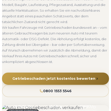
Kaufvertrag und die Zahlung direkt bei Übergabe. Auf
Getriebe defekt
Bundesweit
Modell, Baujahr, Laufleistung, Pflegezustand, Ausstattung und die
Wunsch übernehmen wir zusätzlich die Abmeldung, damit
aktuelle Marktsituation. So erhalten Sie ein nachvollziehbares
der Verkauf vollständig erledigt ist.
Angebot statt eines pauschalen Schätzwerts, der dem
Schnelle Abwicklung
Kaufvertrag
Sofortzahlung
tatsächlichen Zustand nicht gerecht wird.
Abmeldung
Rechtssicher
Wir kaufen Fahrzeuge mit Getriebeschaden bundesweit an – vom
älteren Gebrauchtwagen bis zum neueren Auto mit teurem
Automatik- oder DSG-Defekt. Die Abholung erfolgt kostenlos, die
Zahlung direkt bei Übergabe – bar oder per Sofortüberweisung.
Auf Wunsch übernehmen wir zusätzlich die Abmeldung, damit der
Verkauf Ihres Autos mit Getriebeschaden schnell, sicher und
unkompliziert abgeschlossen ist.
Getriebeschaden jetzt kostenlos bewerten
0800 1553 5546
4.800+
4.9 ★
98%
Fahrzeuge angekauft
Kundenbewertung
Zufriedenheit