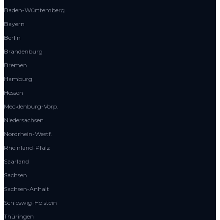
Baden-Württemberg
Bayern
Berlin
Brandenburg
Bremen
Hamburg
Hessen
Mecklenburg-Vorp.
Niedersachsen
Nordrhein-Westf.
Rheinland-Pfalz
Saarland
Sachsen
Sachsen-Anhalt
Schleswig-Holstein
Thüringen