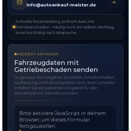
info@autoankauf-meister.de
Schnelle Rückmeldung zu Ihrem Auto mit
Getriebeschaden – häufig noch am selben Werktag,
sonst kurzfristig nach Absprache.
ANGEBOT ANFRAGEN
Fahrzeugdaten mit
Getriebeschaden senden
Je genauer Ihre Angaben zu Defekt, Schaltverhalten,
Laufleistung und Fahrzeugdaten sind, desto schneller
erhalten Sie ein passendes Angebot für den
Autoankauf mit Getriebeschaden.
Bitte aktiviere JavaScript in deinem
Browser, um dieses Formular
fertigzustellen.