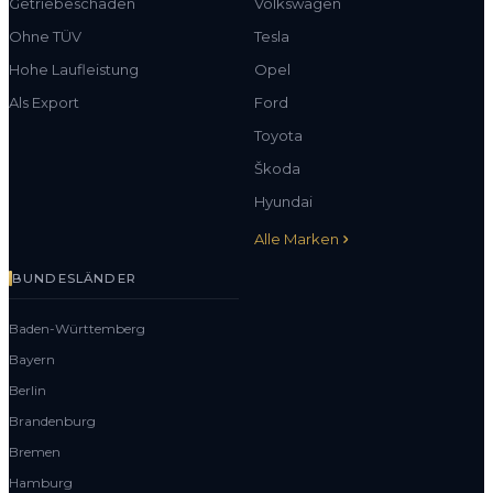
Getriebeschaden
Volkswagen
Ohne TÜV
Tesla
Hohe Laufleistung
Opel
Als Export
Ford
Toyota
Škoda
Hyundai
Alle Marken
BUNDESLÄNDER
Baden-Württemberg
Bayern
Berlin
Brandenburg
Bremen
Hamburg