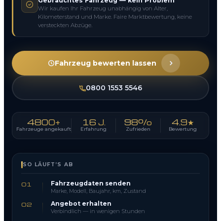
Gebrauchtes Fahrzeug — kein Problem
Wir kaufen Ihr Fahrzeug unabhängig von Alter,
Kilometerstand und Marke. Faire Marktbewertung, keine
versteckten Abzüge.
Fahrzeug bewerten lassen
0800 1553 5546
4800+
16 J.
98%
4.9★
Fahrzeuge angekauft
Erfahrung
Zufrieden
Bewertung
SO LÄUFT’S AB
Fahrzeugdaten senden
01
Marke, Modell, Baujahr, km, Zustand
Angebot erhalten
02
Verbindlich — in wenigen Stunden