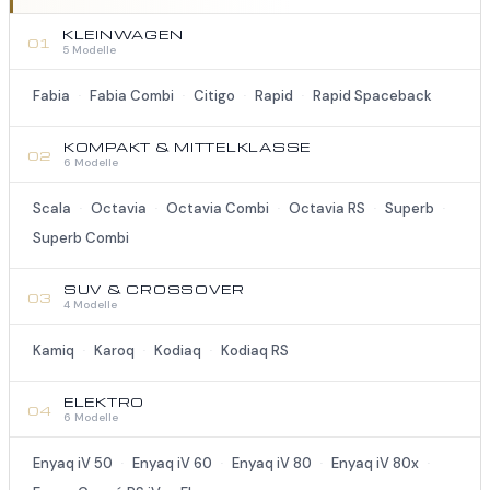
KLEINWAGEN
01
5 Modelle
Fabia
Fabia Combi
Citigo
Rapid
Rapid Spaceback
·
·
·
·
KOMPAKT & MITTELKLASSE
02
6 Modelle
Scala
Octavia
Octavia Combi
Octavia RS
Superb
·
·
·
·
·
Superb Combi
SUV & CROSSOVER
03
4 Modelle
Kamiq
Karoq
Kodiaq
Kodiaq RS
·
·
·
ELEKTRO
04
6 Modelle
Enyaq iV 50
Enyaq iV 60
Enyaq iV 80
Enyaq iV 80x
·
·
·
·