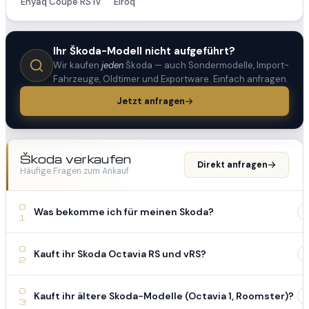
Enyaq Coupé RS iV
Elroq
·
Ihr Škoda-Modell nicht aufgeführt?
Wir kaufen
jeden
Škoda — auch Sondermodelle, Import-
Fahrzeuge, Oldtimer und Exportware. Einfach anfragen.
Jetzt anfragen
Škoda verkaufen
Direkt anfragen
Häufige Fragen zum Ankauf
0
Was bekomme ich für meinen Skoda?
1
0
Kauft ihr Skoda Octavia RS und vRS?
2
0
Kauft ihr ältere Skoda-Modelle (Octavia 1, Roomster)?
3