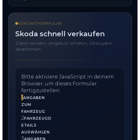
KONTAKTFORMULAR
Skoda schnell verkaufen
Daten senden, Angebot erhalten, Übergabe
abstimmen.
Bitte aktiviere JavaScript in deinem
Browser, um dieses Formular
fertigzustellen.
1
ANGABEN
ZUM
FAHRZEUG
2
FAHRZEUGD
ETAILS
AUSWÄHLEN
3
ANGABEN