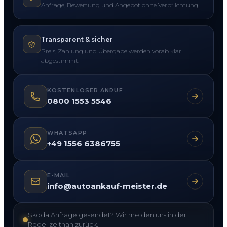
Anfrage, Bewertung und Angebot ohne Verpflichtung.
Transparent & sicher
Preis, Zahlung und Übergabe werden vorab klar
abgestimmt.
KOSTENLOSER ANRUF
0800 1553 5546
WHATSAPP
+49 1556 6386755
E-MAIL
info@autoankauf-meister.de
Skoda Anfrage gesendet? Wir melden uns in der
Regel zeitnah zurück.