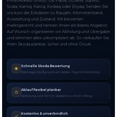
Privatverkauf-Stress? Ob Fabia, Octavia, Superb,
Scala, Kamiq, Karoq, Kodiaq oder Enyaq: Senden Sie
uns kurz die Eckdaten zu Baujahr, Kilometerstand,
Ausstattung und Zustand. Wir bewerten
marktgerecht und nennen Ihnen ein klares Angebot.
Auf Wunsch organisieren wir Abholung und Übergabe
und stimmen alles unkompliziert ab. So verkaufen Sie
Ihren Skoda planbar, sicher und ohne Druck.
Schnelle Skoda Bewertung
Werktags häufig noch am selben Tag mit Richtpreis.
Ablauf flexibel planbar
Abholung und Termin passend zu Ihrem Alltag.
Kostenlos & unverbindlich