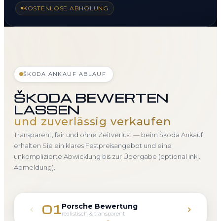
KOSTENLOSE ABHOLUNG
ŠKODA ANKAUF ABLAUF
ŠKODA BEWERTEN
LASSEN
und zuverlässig verkaufen
Transparent, fair und ohne Zeitverlust — beim Škoda Ankauf
erhalten Sie ein klares Festpreisangebot und eine
unkomplizierte Abwicklung bis zur Übergabe (optional inkl.
Abmeldung).
Porsche Bewertung
01
realistisch & transparent