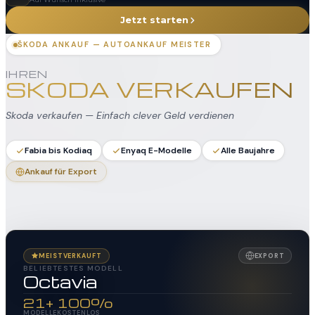
Jetzt starten
ŠKODA ANKAUF — AUTOANKAUF MEISTER
IHREN
SKODA VERKAUFEN
Skoda verkaufen — Einfach clever Geld verdienen
Fabia bis Kodiaq
Enyaq E-Modelle
Alle Baujahre
Ankauf für Export
MEISTVERKAUFT
EXPORT
BELIEBTESTES MODELL
Octavia
21+
100%
MODELLE
KOSTENLOS