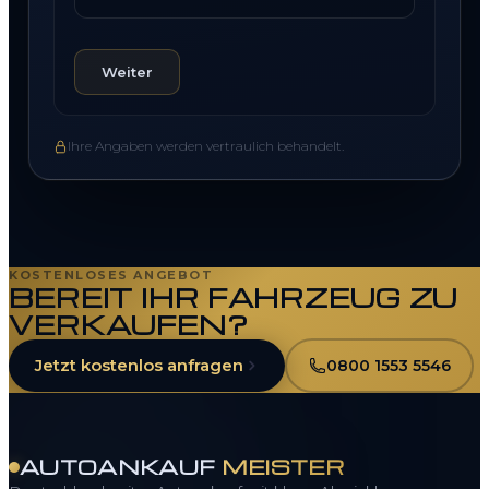
Weiter
Ihre Angaben werden vertraulich behandelt.
KOSTENLOSES ANGEBOT
BEREIT IHR FAHRZEUG ZU
Skoda Ankauf für Familien- & Alltagsfahrzeuge Schnell & fair.
VERKAUFEN?
Jetzt kostenlos anfragen
0800 1553 5546
AUTOANKAUF
MEISTER