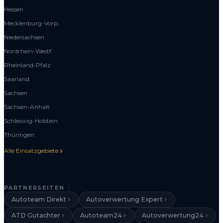
Hessen
Mecklenburg-Vorp.
Niedersachsen
Nordrhein-Westf.
Rheinland-Pfalz
Saarland
Sachsen
Sachsen-Anhalt
Schleswig-Holstein
Thüringen
Alle Einsatzgebiete
PARTNERSEITEN
Autoteam Direkt
Autoverwertung Expert
ATD Gutachter
Autoteam24
Autoverwertung24