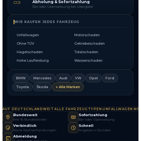
Abholung & Sofortzahlung
03
Bar oder Überweisung bei Übergabe
WIR KAUFEN JEDES FAHRZEUG
Unfallwagen
Motorschaden
Ohne TÜV
Getriebeschaden
Hagelschaden
Totalschaden
Hohe Laufleistung
Wasserschaden
BMW
Mercedes
Audi
VW
Opel
Ford
Toyota
Škoda
+ Alle Marken
UF DEUTSCHLANDWEIT
ALLE FAHRZEUGTYPEN
UNFALLWAGEN
MOT
·
·
·
Bundesweit
Sofortzahlung
Alle 16 Bundesländer
Bar oder Überweisung
Verbindlich
Schnell
Keine Nachverhandlungen
Angebot in Stunden
Abmeldung
Auf Wunsch inklusive