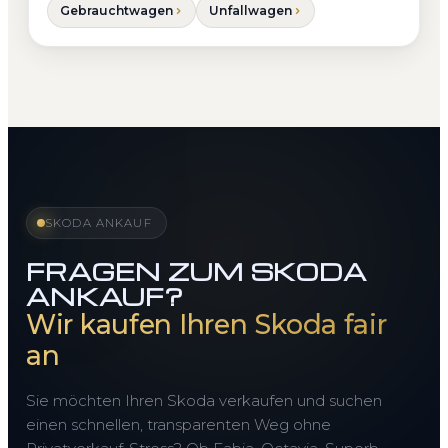
Gebrauchtwagen
Unfallwagen
SKODA ANKAUF
FRAGEN ZUM SKODA
ANKAUF?
Wir kaufen Ihren Skoda fair
an
Sie möchten Ihren Skoda verkaufen und suchen
einen schnellen, transparenten Weg ohne