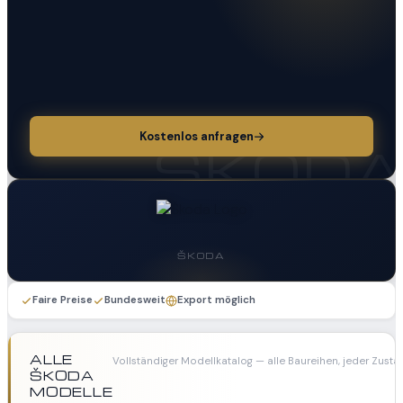
Kostenlos anfragen
SKOD
ŠKODA
Faire Preise
Bundesweit
Export möglich
ALLE
Vollständiger Modellkatalog — alle Baureihen, jeder Zust
ŠKODA
MODELLE