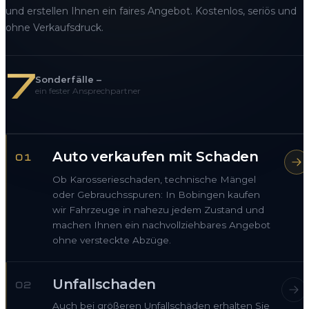
und erstellen Ihnen ein faires Angebot. Kostenlos, seriös und
ohne Verkaufsdruck.
7
Sonderfälle –
ein fester Ansprechpartner
Auto verkaufen mit Schaden
01
Ob Karosserieschaden, technische Mängel
oder Gebrauchsspuren: In Bobingen kaufen
wir Fahrzeuge in nahezu jedem Zustand und
machen Ihnen ein nachvollziehbares Angebot
ohne versteckte Abzüge.
Unfallschaden
02
Auch bei größeren Unfallschäden erhalten Sie