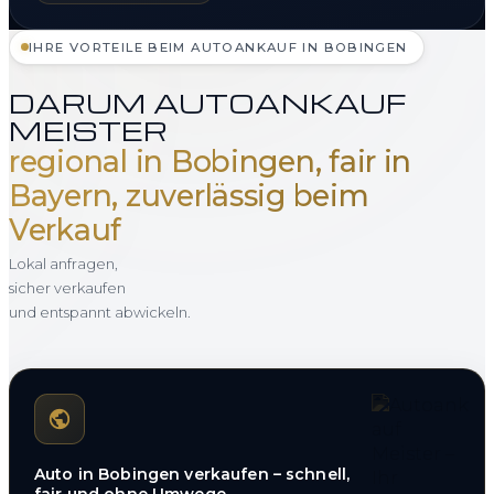
IHRE VORTEILE BEIM AUTOANKAUF IN BOBINGEN
DARUM AUTOANKAUF
MEISTER
regional in Bobingen, fair in
Bayern, zuverlässig beim
Verkauf
Lokal anfragen,
sicher verkaufen
und entspannt abwickeln.
Auto in Bobingen verkaufen – schnell,
fair und ohne Umwege