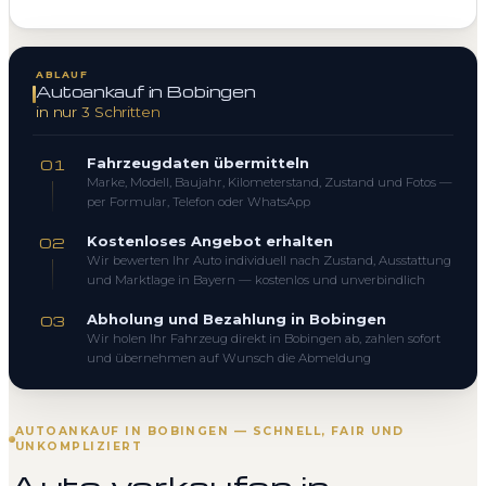
ABLAUF
Autoankauf in Bobingen
in nur 3 Schritten
Fahrzeugdaten übermitteln
01
Marke, Modell, Baujahr, Kilometerstand, Zustand und Fotos —
per Formular, Telefon oder WhatsApp
Kostenloses Angebot erhalten
02
Wir bewerten Ihr Auto individuell nach Zustand, Ausstattung
und Marktlage in Bayern — kostenlos und unverbindlich
Abholung und Bezahlung in Bobingen
03
Wir holen Ihr Fahrzeug direkt in Bobingen ab, zahlen sofort
und übernehmen auf Wunsch die Abmeldung
AUTOANKAUF IN BOBINGEN — SCHNELL, FAIR UND
UNKOMPLIZIERT