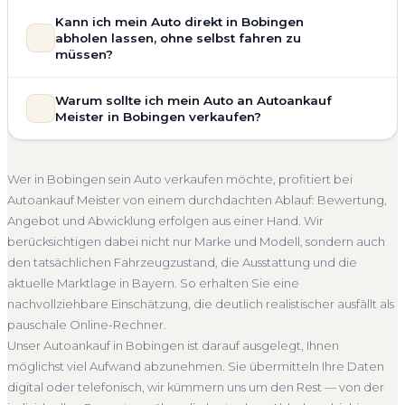
Zustand Ihres Fahrzeugs fließt transparent in unsere
Unsere Fahrzeugbewertung für den Autoankauf in
Kann ich mein Auto direkt in Bobingen
Bewertung ein. Anders als Online-Rechner berücksichtigen
Bobingen ist vollständig kostenlos und unverbindlich. Wir
abholen lassen, ohne selbst fahren zu
wir den realen Zustand und die aktuelle Nachfrage für eine
prüfen Marke, Modell, Baujahr, Kilometerstand, Ausstattung,
müssen?
realistische Preiseinschätzung.
Pflegezustand und die aktuelle Marktlage. So erhalten Sie
Selbstverständlich. Unser Autoankauf-Service in Bobingen
Unfallwagen Bobingen
Motorschaden
Ohne TÜV
keine pauschale Schätzung, sondern eine fundierte
Warum sollte ich mein Auto an Autoankauf
umfasst die kostenlose Abholung direkt an Ihrer Adresse —
Einschätzung, die nah am tatsächlichen Verkaufspreis liegt —
Getriebeschaden
Faire Bewertung
Meister in Bobingen verkaufen?
egal ob zu Hause, am Arbeitsplatz oder an einem Treffpunkt
speziell für den Markt in Bayern.
Ihrer Wahl in Bobingen und Umgebung. Auch nicht
Autoankauf Meister vereint Erfahrung, Transparenz und
Kostenlose Bewertung
Marktwert Bobingen
fahrbereite Fahrzeuge transportieren wir ab. Die Bezahlung
schnelle Abwicklung. Seit 2010 kaufen wir Fahrzeuge
Unverbindlich
Seriöse Einschätzung
Wer in Bobingen sein Auto verkaufen möchte, profitiert bei
erfolgt direkt bei Übergabe, auf Wunsch übernehmen wir
deutschlandweit an — auch in Bobingen und ganz Bayern.
Autoankauf Meister von einem durchdachten Ablauf: Bewertung,
auch die Abmeldung.
Sie erhalten eine kostenlose Bewertung, ein verbindliches
Angebot und Abwicklung erfolgen aus einer Hand. Wir
Abholung Bobingen
Nicht fahrbereit
Barzahlung
Angebot und auf Wunsch den kompletten Service von der
berücksichtigen dabei nicht nur Marke und Modell, sondern auch
Abholung bis zur Abmeldung. Über 4.800 zufriedene
Abmeldung inklusive
den tatsächlichen Fahrzeugzustand, die Ausstattung und die
Kunden sprechen für sich.
aktuelle Marktlage in Bayern. So erhalten Sie eine
Seit 2010
4.800+ Ankäufe
Komplettservice
Bayern
nachvollziehbare Einschätzung, die deutlich realistischer ausfällt als
pauschale Online-Rechner.
Unser Autoankauf in Bobingen ist darauf ausgelegt, Ihnen
möglichst viel Aufwand abzunehmen. Sie übermitteln Ihre Daten
digital oder telefonisch, wir kümmern uns um den Rest — von der