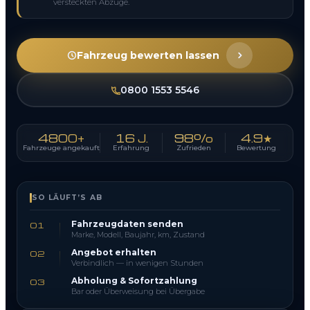
versteckten Abzüge.
Fahrzeug bewerten lassen
0800 1553 5546
4800+
16 J.
98%
4.9★
Fahrzeuge angekauft
Erfahrung
Zufrieden
Bewertung
SO LÄUFT’S AB
Fahrzeugdaten senden
01
Marke, Modell, Baujahr, km, Zustand
Angebot erhalten
02
Verbindlich — in wenigen Stunden
Abholung & Sofortzahlung
03
Bar oder Überweisung bei Übergabe