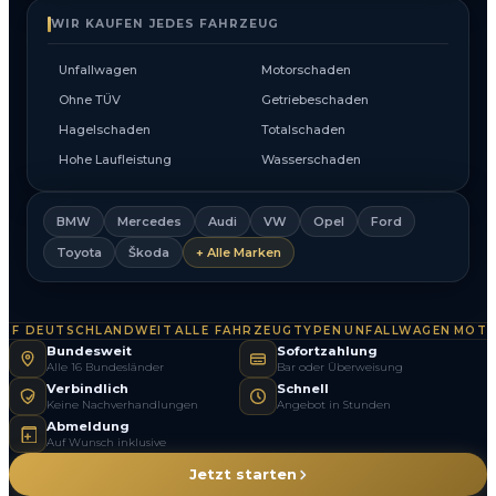
WIR KAUFEN JEDES FAHRZEUG
Unfallwagen
Motorschaden
Ohne TÜV
Getriebeschaden
Hagelschaden
Totalschaden
Hohe Laufleistung
Wasserschaden
BMW
Mercedes
Audi
VW
Opel
Ford
Toyota
Škoda
+ Alle Marken
F DEUTSCHLANDWEIT
ALLE FAHRZEUGTYPEN
UNFALLWAGEN
MOTOR
·
·
·
Bundesweit
Sofortzahlung
Alle 16 Bundesländer
Bar oder Überweisung
Verbindlich
Schnell
Keine Nachverhandlungen
Angebot in Stunden
Abmeldung
Auf Wunsch inklusive
Jetzt starten