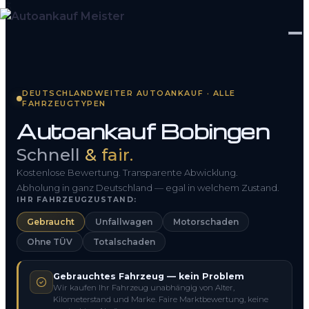
Startseite
DEUTSCHLANDWEITER AUTOANKAUF · ALLE
FAHRZEUGTYPEN
Fahrzeug Bewerten
Autoankauf Bobingen
So funktioniert’s
Schnell
& fair.
Kontakt
Kostenlose Bewertung. Transparente Abwicklung.
Abholung in ganz Deutschland — egal in welchem Zustand.
IHR FAHRZEUGZUSTAND:
FAQ
Gebraucht
Unfallwagen
Motorschaden
Ohne TÜV
Totalschaden
0800 1553 5546
Gebrauchtes Fahrzeug — kein Problem
Kostenlos anfragen
Wir kaufen Ihr Fahrzeug unabhängig von Alter,
Kilometerstand und Marke. Faire Marktbewertung, keine