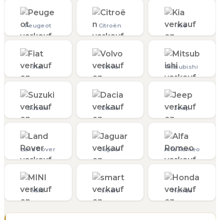
Peugeot
Citroën
Kia
Fiat
Volvo
Mitsubishi
Suzuki
Dacia
Jeep
Land Rover
Jaguar
Alfa Romeo
MINI
smart
Honda