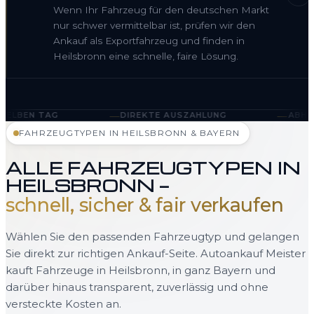
Wenn Ihr Fahrzeug für den deutschen Markt
nur schwer vermittelbar ist, prüfen wir den
Ankauf als Exportfahrzeug und finden in
Heilsbronn eine schnelle, faire Lösung.
—
—
DIREKTE AUSZAHLUNG
ABHOLUNG IN HEILS
FAHRZEUGTYPEN IN HEILSBRONN & BAYERN
ALLE FAHRZEUGTYPEN IN
HEILSBRONN —
schnell, sicher & fair verkaufen
Wählen Sie den passenden Fahrzeugtyp und gelangen
Sie direkt zur richtigen Ankauf-Seite. Autoankauf Meister
kauft Fahrzeuge in Heilsbronn, in ganz Bayern und
darüber hinaus transparent, zuverlässig und ohne
versteckte Kosten an.