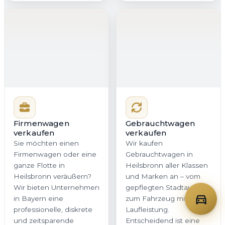
Firmenwagen
Gebrauchtwagen
verkaufen
verkaufen
Sie möchten einen
Wir kaufen
Firmenwagen oder eine
Gebrauchtwagen in
ganze Flotte in
Heilsbronn aller Klassen
Heilsbronn veräußern?
und Marken an – vom
Wir bieten Unternehmen
gepflegten Stadtauto bis
in Bayern eine
zum Fahrzeug mit hoher
professionelle, diskrete
Laufleistung.
und zeitsparende
Entscheidend ist eine
Lösung. Mit klarer
faire und
Dokumentation,
nachvollziehbare
schneller
Bewertung. Genau das
Kommunikation und
erhalten Sie bei
planbarer Abholung
Autoankauf Meister für
bleibt Ihr Betriebsablauf
Heilsbronn und ganz