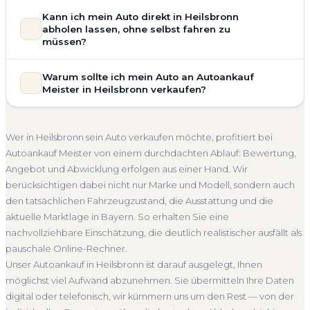
Zustand Ihres Fahrzeugs fließt transparent in unsere
Unsere Fahrzeugbewertung für den Autoankauf in
Kann ich mein Auto direkt in Heilsbronn
Bewertung ein. Anders als Online-Rechner berücksichtigen
Heilsbronn ist vollständig kostenlos und unverbindlich. Wir
abholen lassen, ohne selbst fahren zu
wir den realen Zustand und die aktuelle Nachfrage für eine
prüfen Marke, Modell, Baujahr, Kilometerstand, Ausstattung,
müssen?
realistische Preiseinschätzung.
Pflegezustand und die aktuelle Marktlage. So erhalten Sie
Selbstverständlich. Unser Autoankauf-Service in Heilsbronn
Unfallwagen Heilsbronn
Motorschaden
Ohne TÜV
keine pauschale Schätzung, sondern eine fundierte
Warum sollte ich mein Auto an Autoankauf
umfasst die kostenlose Abholung direkt an Ihrer Adresse —
Einschätzung, die nah am tatsächlichen Verkaufspreis liegt —
Getriebeschaden
Faire Bewertung
Meister in Heilsbronn verkaufen?
egal ob zu Hause, am Arbeitsplatz oder an einem Treffpunkt
speziell für den Markt in Bayern.
Ihrer Wahl in Heilsbronn und Umgebung. Auch nicht
Autoankauf Meister vereint Erfahrung, Transparenz und
Kostenlose Bewertung
Marktwert Heilsbronn
fahrbereite Fahrzeuge transportieren wir ab. Die Bezahlung
schnelle Abwicklung. Seit 2010 kaufen wir Fahrzeuge
Unverbindlich
Seriöse Einschätzung
Wer in Heilsbronn sein Auto verkaufen möchte, profitiert bei
erfolgt direkt bei Übergabe, auf Wunsch übernehmen wir
deutschlandweit an — auch in Heilsbronn und ganz Bayern.
Autoankauf Meister von einem durchdachten Ablauf: Bewertung,
auch die Abmeldung.
Sie erhalten eine kostenlose Bewertung, ein verbindliches
Angebot und Abwicklung erfolgen aus einer Hand. Wir
Abholung Heilsbronn
Nicht fahrbereit
Barzahlung
Angebot und auf Wunsch den kompletten Service von der
berücksichtigen dabei nicht nur Marke und Modell, sondern auch
Abholung bis zur Abmeldung. Über 4.800 zufriedene
Abmeldung inklusive
den tatsächlichen Fahrzeugzustand, die Ausstattung und die
Kunden sprechen für sich.
aktuelle Marktlage in Bayern. So erhalten Sie eine
Seit 2010
4.800+ Ankäufe
Komplettservice
Bayern
nachvollziehbare Einschätzung, die deutlich realistischer ausfällt als
pauschale Online-Rechner.
Unser Autoankauf in Heilsbronn ist darauf ausgelegt, Ihnen
möglichst viel Aufwand abzunehmen. Sie übermitteln Ihre Daten
digital oder telefonisch, wir kümmern uns um den Rest — von der