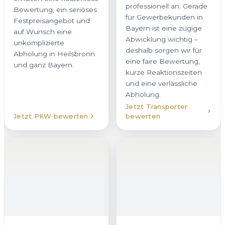
für Gewerbekunden in
Bewertung, ein seriöses
Bayern ist eine zügige
Festpreisangebot und
Abwicklung wichtig –
auf Wunsch eine
deshalb sorgen wir für
unkomplizierte
eine faire Bewertung,
Abholung in Heilsbronn
kurze Reaktionszeiten
und ganz Bayern.
und eine verlässliche
Abholung.
Jetzt Transporter
Jetzt PKW bewerten
bewerten
LKW verkaufen
Vom leichten
Wohnmobil
verkaufen
Nutzfahrzeug bis zum
Wenn Sie Ihr Wohnmobil
schweren LKW: Wir sind
in Heilsbronn verkaufen
Ihr Ansprechpartner für