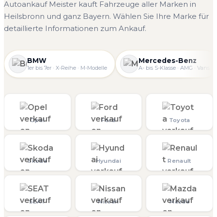
Autoankauf Meister kauft Fahrzeuge aller Marken in
Heilsbronn und ganz Bayern. Wählen Sie Ihre Marke für
detaillierte Informationen zum Ankauf.
BMW
Mercedes-Benz
1er bis 7er · X-Reihe · M-Modelle
A- bis S-Klasse · AMG · Vans
Opel
Ford
Toyota
Skoda
Hyundai
Renault
SEAT
Nissan
Mazda