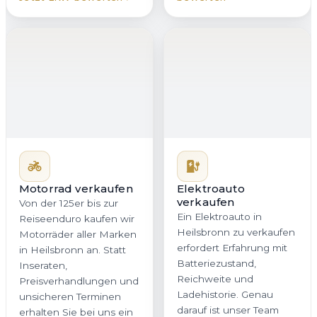
Motorrad verkaufen
Elektroauto
verkaufen
Von der 125er bis zur
Ein Elektroauto in
Reiseenduro kaufen wir
Heilsbronn zu verkaufen
Motorräder aller Marken
erfordert Erfahrung mit
in Heilsbronn an. Statt
Batteriezustand,
Inseraten,
Reichweite und
Preisverhandlungen und
Ladehistorie. Genau
unsicheren Terminen
darauf ist unser Team
erhalten Sie bei uns ein
spezialisiert. Wir
direktes Angebot mit
bewerten Ihr E-Auto
klaren Bedingungen. Auf
nachvollziehbar,
Wunsch holen wir Ihr
marktorientiert und fair,
Motorrad in Heilsbronn
damit Sie in Bayern ein
oder überall in Bayern
realistisches Angebot