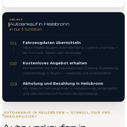
ABLAUF
Autoankauf in Heilsbronn
in nur 3 Schritten
Fahrzeugdaten übermitteln
01
Marke, Modell, Baujahr, Kilometerstand, Zustand und Fotos —
per Formular, Telefon oder WhatsApp
Kostenloses Angebot erhalten
02
Wir bewerten Ihr Auto individuell nach Zustand, Ausstattung
und Marktlage in Bayern — kostenlos und unverbindlich
Abholung und Bezahlung in Heilsbronn
03
Wir holen Ihr Fahrzeug direkt in Heilsbronn ab, zahlen sofort
und übernehmen auf Wunsch die Abmeldung
AUTOANKAUF IN HEILSBRONN — SCHNELL, FAIR UND
UNKOMPLIZIERT