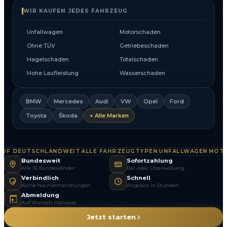
WIR KAUFEN JEDES FAHRZEUG
Unfallwagen
Motorschaden
Ohne TÜV
Getriebeschaden
Hagelschaden
Totalschaden
Hohe Laufleistung
Wasserschaden
BMW
Mercedes
Audi
VW
Opel
Ford
Toyota
Škoda
+ Alle Marken
F DEUTSCHLANDWEIT
ALLE FAHRZEUGTYPEN
UNFALLWAGEN
MOTOR
·
·
·
Bundesweit
Sofortzahlung
Alle 16 Bundesländer
Bar oder Überweisung
Verbindlich
Schnell
Keine Nachverhandlungen
Angebot in Stunden
Abmeldung
Auf Wunsch inklusive
Jetzt starten