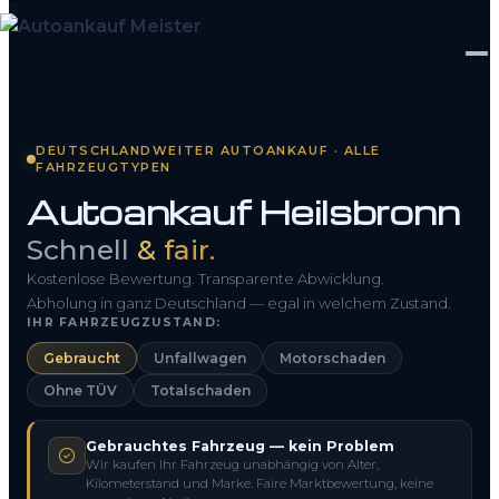
Startseite
DEUTSCHLANDWEITER AUTOANKAUF · ALLE
FAHRZEUGTYPEN
Fahrzeug Bewerten
Autoankauf Heilsbronn
So funktioniert’s
Schnell
& fair.
Kontakt
Kostenlose Bewertung. Transparente Abwicklung.
Abholung in ganz Deutschland — egal in welchem Zustand.
IHR FAHRZEUGZUSTAND:
FAQ
Gebraucht
Unfallwagen
Motorschaden
Ohne TÜV
Totalschaden
0800 1553 5546
Gebrauchtes Fahrzeug — kein Problem
Kostenlos anfragen
Wir kaufen Ihr Fahrzeug unabhängig von Alter,
Kilometerstand und Marke. Faire Marktbewertung, keine