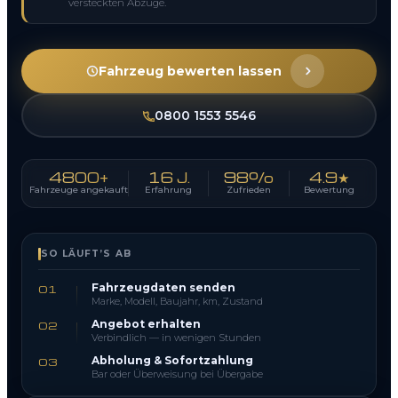
versteckten Abzüge.
Fahrzeug bewerten lassen
0800 1553 5546
4800+
16 J.
98%
4.9★
Fahrzeuge angekauft
Erfahrung
Zufrieden
Bewertung
SO LÄUFT’S AB
Fahrzeugdaten senden
01
Marke, Modell, Baujahr, km, Zustand
Angebot erhalten
02
Verbindlich — in wenigen Stunden
Abholung & Sofortzahlung
03
Bar oder Überweisung bei Übergabe