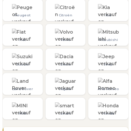
Peugeot
Citroën
Kia
Fiat
Volvo
Mitsubishi
Suzuki
Dacia
Jeep
Land Rover
Jaguar
Alfa Romeo
MINI
smart
Honda