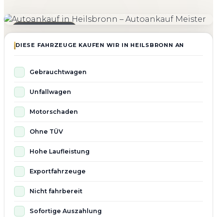
4.800+
4.9 ★
98%
Fahrzeuge angekauft
Kundenbewertung
Zufriedenheit
Seit 2010 aktiv
DIESE FAHRZEUGE KAUFEN WIR IN HEILSBRONN AN
Gebrauchtwagen
Unfallwagen
Motorschaden
Ohne TÜV
Hohe Laufleistung
Exportfahrzeuge
Nicht fahrbereit
Sofortige Auszahlung