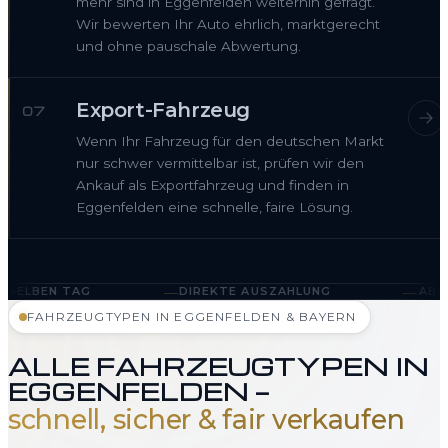
mehr sind in Eggenfelden weiterhin gefragt.
Wir bewerten Ihr Auto ehrlich, marktgerecht
und ohne pauschale Abwertung.
Export-Fahrzeug
07
Wenn Ihr Fahrzeug für den deutschen Markt
nur schwer vermittelbar ist, prüfen wir den
Ankauf als Exportfahrzeug und finden in
Eggenfelden eine schnelle, faire Lösung.
—
—
DIREKTE AUSZAHLUNG
ABHOLUNG IN EGGENF
FAHRZEUGTYPEN IN EGGENFELDEN & BAYERN
ALLE FAHRZEUGTYPEN IN
EGGENFELDEN —
schnell, sicher & fair verkaufen