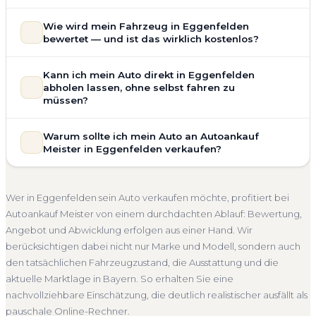
Ja — wir kaufen auch Autos mit Unfallschaden,
Wie wird mein Fahrzeug in Eggenfelden
Motorschaden, Getriebeschaden, abgelaufenem TÜV oder
bewertet — und ist das wirklich kostenlos?
allgemeinem Reparaturbedarf direkt in Eggenfelden an.
Der Zustand Ihres Fahrzeugs fließt transparent in unsere
Unsere Fahrzeugbewertung für den Autoankauf in
Kann ich mein Auto direkt in Eggenfelden
Bewertung ein. Anders als Online-Rechner berücksichtigen
Eggenfelden ist vollständig kostenlos und unverbindlich. Wir
abholen lassen, ohne selbst fahren zu
wir den realen Zustand und die aktuelle Nachfrage für eine
prüfen Marke, Modell, Baujahr, Kilometerstand, Ausstattung,
müssen?
realistische Preiseinschätzung.
Pflegezustand und die aktuelle Marktlage. So erhalten Sie
Selbstverständlich. Unser Autoankauf-Service in
Unfallwagen Eggenfelden
Motorschaden
Ohne TÜV
keine pauschale Schätzung, sondern eine fundierte
Warum sollte ich mein Auto an Autoankauf
Eggenfelden umfasst die kostenlose Abholung direkt an
Einschätzung, die nah am tatsächlichen Verkaufspreis liegt —
Getriebeschaden
Faire Bewertung
Meister in Eggenfelden verkaufen?
Ihrer Adresse — egal ob zu Hause, am Arbeitsplatz oder an
speziell für den Markt in Bayern.
einem Treffpunkt Ihrer Wahl in Eggenfelden und Umgebung.
Autoankauf Meister vereint Erfahrung, Transparenz und
Kostenlose Bewertung
Marktwert Eggenfelden
Auch nicht fahrbereite Fahrzeuge transportieren wir ab. Die
schnelle Abwicklung. Seit 2010 kaufen wir Fahrzeuge
Unverbindlich
Seriöse Einschätzung
Wer in Eggenfelden sein Auto verkaufen möchte, profitiert bei
Bezahlung erfolgt direkt bei Übergabe, auf Wunsch
deutschlandweit an — auch in Eggenfelden und ganz
Autoankauf Meister von einem durchdachten Ablauf: Bewertung,
übernehmen wir auch die Abmeldung.
Bayern. Sie erhalten eine kostenlose Bewertung, ein
Angebot und Abwicklung erfolgen aus einer Hand. Wir
Abholung Eggenfelden
Nicht fahrbereit
Barzahlung
verbindliches Angebot und auf Wunsch den kompletten
berücksichtigen dabei nicht nur Marke und Modell, sondern auch
Service von der Abholung bis zur Abmeldung. Über 4.800
Abmeldung inklusive
den tatsächlichen Fahrzeugzustand, die Ausstattung und die
zufriedene Kunden sprechen für sich.
aktuelle Marktlage in Bayern. So erhalten Sie eine
Seit 2010
4.800+ Ankäufe
Komplettservice
Bayern
nachvollziehbare Einschätzung, die deutlich realistischer ausfällt als
pauschale Online-Rechner.