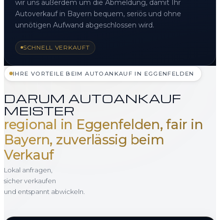
wir uns außerdem um die Abmeldung, damit Ihr
Autoverkauf in Bayern bequem, seriös und ohne
unnötigen Aufwand abgeschlossen wird.
SCHNELL VERKAUFT
IHRE VORTEILE BEIM AUTOANKAUF IN EGGENFELDEN
DARUM AUTOANKAUF
MEISTER
regional in Eggenfelden, fair in
Bayern, zuverlässig beim
Verkauf
Lokal anfragen,
sicher verkaufen
und entspannt abwickeln.