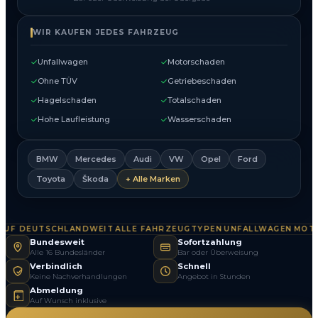
WIR KAUFEN JEDES FAHRZEUG
Unfallwagen
Motorschaden
Ohne TÜV
Getriebeschaden
Hagelschaden
Totalschaden
Hohe Laufleistung
Wasserschaden
BMW
Mercedes
Audi
VW
Opel
Ford
Toyota
Škoda
+ Alle Marken
F DEUTSCHLANDWEIT
ALLE FAHRZEUGTYPEN
UNFALLWAGEN
MOTOR
·
·
·
Bundesweit
Sofortzahlung
Alle 16 Bundesländer
Bar oder Überweisung
Verbindlich
Schnell
Keine Nachverhandlungen
Angebot in Stunden
Abmeldung
Auf Wunsch inklusive