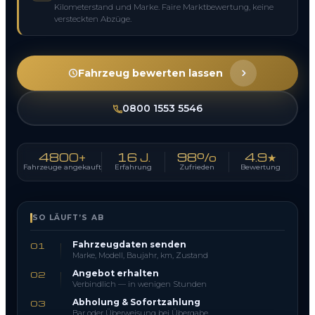
Kilometerstand und Marke. Faire Marktbewertung, keine
versteckten Abzüge.
Fahrzeug bewerten lassen
0800 1553 5546
4800+
16 J.
98%
4.9★
Fahrzeuge angekauft
Erfahrung
Zufrieden
Bewertung
SO LÄUFT’S AB
Fahrzeugdaten senden
01
Marke, Modell, Baujahr, km, Zustand
Angebot erhalten
02
Verbindlich — in wenigen Stunden
Abholung & Sofortzahlung
03
Bar oder Überweisung bei Übergabe