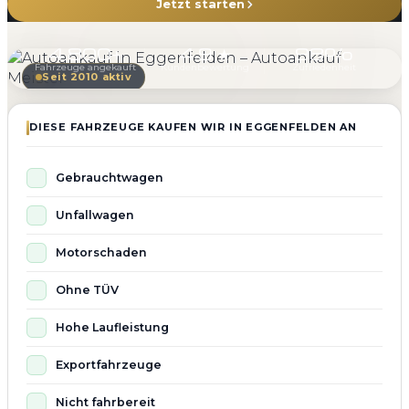
Jetzt starten
4.800+
4.9 ★
98%
Fahrzeuge angekauft
Kundenbewertung
Zufriedenheit
Seit 2010 aktiv
DIESE FAHRZEUGE KAUFEN WIR IN EGGENFELDEN AN
Gebrauchtwagen
Unfallwagen
Motorschaden
Ohne TÜV
Hohe Laufleistung
Exportfahrzeuge
Nicht fahrbereit