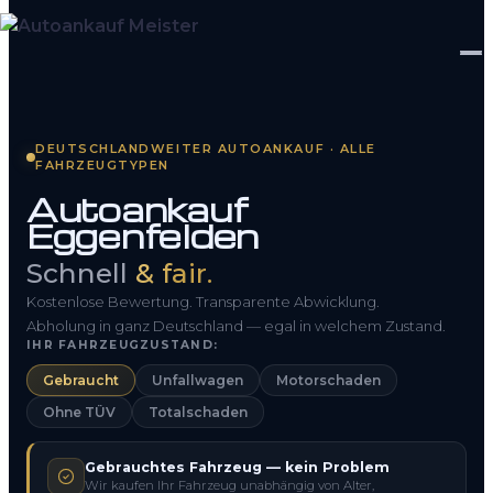
Startseite
DEUTSCHLANDWEITER AUTOANKAUF · ALLE
FAHRZEUGTYPEN
Fahrzeug Bewerten
Autoankauf
Eggenfelden
So funktioniert’s
Schnell
& fair.
Kontakt
Kostenlose Bewertung. Transparente Abwicklung.
FAQ
Abholung in ganz Deutschland — egal in welchem Zustand.
IHR FAHRZEUGZUSTAND:
Gebraucht
Unfallwagen
Motorschaden
0800 1553 5546
Ohne TÜV
Totalschaden
Kostenlos anfragen
Gebrauchtes Fahrzeug — kein Problem
Wir kaufen Ihr Fahrzeug unabhängig von Alter,