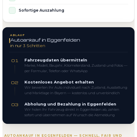
Sofortige Auszahlung
ABLAUF
Autoankauf in Eggenfelden
in nur 3 Schritten
Fahrzeugdaten übermitteln
01
Marke, Modell, Baujahr, Kilometerstand, Zustand und Fotos —
per Formular, Telefon oder WhatsApp
Kostenloses Angebot erhalten
02
Wir bewerten Ihr Auto individuell nach Zustand, Ausstattung
und Marktlage in Bayern — kostenlos und unverbindlich
Abholung und Bezahlung in Eggenfelden
03
Wir holen Ihr Fahrzeug direkt in Eggenfelden ab, zahlen
sofort und übernehmen auf Wunsch die Abmeldung
AUTOANKAUF IN EGGENFELDEN — SCHNELL, FAIR UND