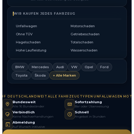
WIR KAUFEN JEDES FAHRZEUG
Unfallwagen
Motorschaden
Ohne TÜV
Getriebeschaden
Hagelschaden
Totalschaden
Hohe Laufleistung
Wasserschaden
BMW
Mercedes
Audi
VW
Opel
Ford
Toyota
Škoda
+ Alle Marken
F DEUTSCHLANDWEIT
ALLE FAHRZEUGTYPEN
UNFALLWAGEN
MOTOR
·
·
·
Bundesweit
Sofortzahlung
Alle 16 Bundesländer
Bar oder Überweisung
Verbindlich
Schnell
Keine Nachverhandlungen
Angebot in Stunden
Abmeldung
Auf Wunsch inklusive