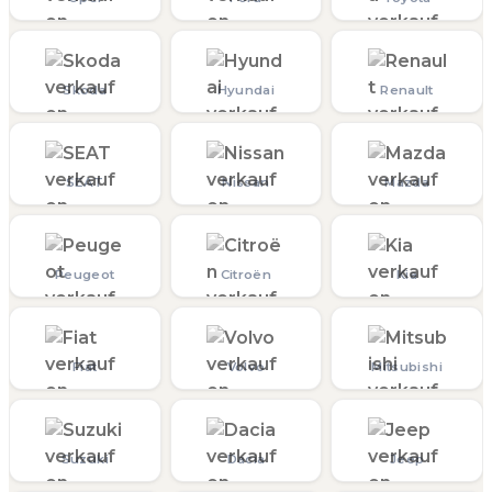
Skoda
Hyundai
Renault
SEAT
Nissan
Mazda
Peugeot
Citroën
Kia
Fiat
Volvo
Mitsubishi
Suzuki
Dacia
Jeep