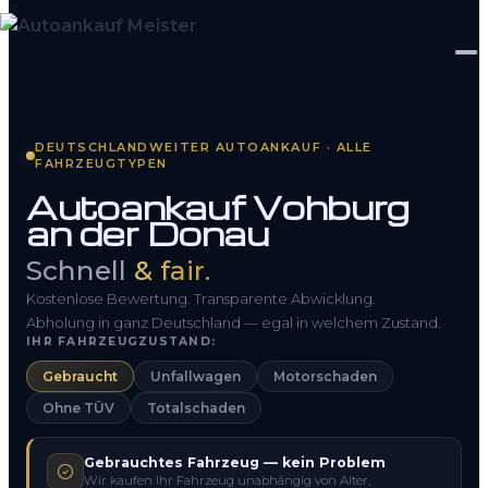
Startseite
DEUTSCHLANDWEITER AUTOANKAUF · ALLE
FAHRZEUGTYPEN
Fahrzeug Bewerten
Autoankauf Vohburg
an der Donau
So funktioniert’s
Schnell
& fair.
Kontakt
Kostenlose Bewertung. Transparente Abwicklung.
FAQ
Abholung in ganz Deutschland — egal in welchem Zustand.
IHR FAHRZEUGZUSTAND:
Gebraucht
Unfallwagen
Motorschaden
0800 1553 5546
Ohne TÜV
Totalschaden
Kostenlos anfragen
Gebrauchtes Fahrzeug — kein Problem
Wir kaufen Ihr Fahrzeug unabhängig von Alter,