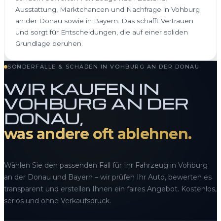
Ausstattung, Marktchancen und Nachfrage in Vohburg
an der Donau sowie in Bayern. Das schafft Vertrauen
und sorgt für Entscheidungen, die auf einer soliden
Grundlage beruhen.
SONDERFÄLLE & SCHÄDEN IN VOHBURG AN DER DONAU
WIR KAUFEN IN
VOHBURG AN DER
DONAU,
was andere oft ablehnen.
Wählen Sie den passenden Fall für Ihr Fahrzeug in Vohburg
an der Donau und Bayern – wir prüfen Ihr Auto, bewerten es
transparent und erstellen Ihnen ein faires Angebot. Kostenlos,
seriös und ohne Verkaufsdruck.