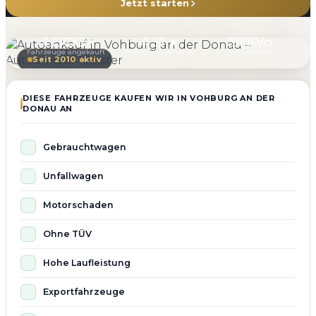
Jetzt starten
4.800+
4.9 ★
98%
Fahrzeuge angekauft
Kundenbewertung
Zufriedenheit
Seit 2010 aktiv
DIESE FAHRZEUGE KAUFEN WIR IN VOHBURG AN DER
DONAU AN
Gebrauchtwagen
Unfallwagen
Motorschaden
Ohne TÜV
Hohe Laufleistung
Exportfahrzeuge