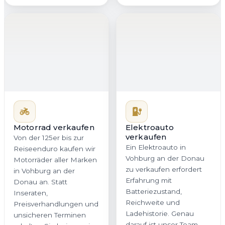
Motorrad verkaufen
Von der 125er bis zur
Elektroauto
verkaufen
Reiseenduro kaufen wir
Ein Elektroauto in
Motorräder aller Marken
Vohburg an der Donau
in Vohburg an der
zu verkaufen erfordert
Donau an. Statt
Erfahrung mit
Inseraten,
Batteriezustand,
Preisverhandlungen und
Reichweite und
unsicheren Terminen
Ladehistorie. Genau
erhalten Sie bei uns ein
darauf ist unser Team
direktes Angebot mit
spezialisiert. Wir
klaren Bedingungen. Auf
bewerten Ihr E-Auto
Wunsch holen wir Ihr
nachvollziehbar,
Motorrad in Vohburg an
marktorientiert und fair,
der Donau oder überall
damit Sie in Bayern ein
in Bayern kostenlos ab.
realistisches Angebot
ohne versteckte Abzüge
erhalten.