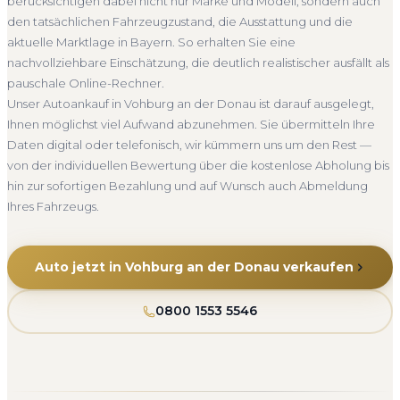
berücksichtigen dabei nicht nur Marke und Modell, sondern auch
Abholung Vohburg an der Donau
Nicht fahrbereit
Service von der Abholung bis zur Abmeldung. Über 4.800
den tatsächlichen Fahrzeugzustand, die Ausstattung und die
zufriedene Kunden sprechen für sich.
Barzahlung
Abmeldung inklusive
aktuelle Marktlage in Bayern. So erhalten Sie eine
Seit 2010
4.800+ Ankäufe
Komplettservice
Bayern
nachvollziehbare Einschätzung, die deutlich realistischer ausfällt als
pauschale Online-Rechner.
Unser Autoankauf in Vohburg an der Donau ist darauf ausgelegt,
Ihnen möglichst viel Aufwand abzunehmen. Sie übermitteln Ihre
Daten digital oder telefonisch, wir kümmern uns um den Rest —
von der individuellen Bewertung über die kostenlose Abholung bis
hin zur sofortigen Bezahlung und auf Wunsch auch Abmeldung
Ihres Fahrzeugs.
Auto jetzt in Vohburg an der Donau verkaufen
0800 1553 5546