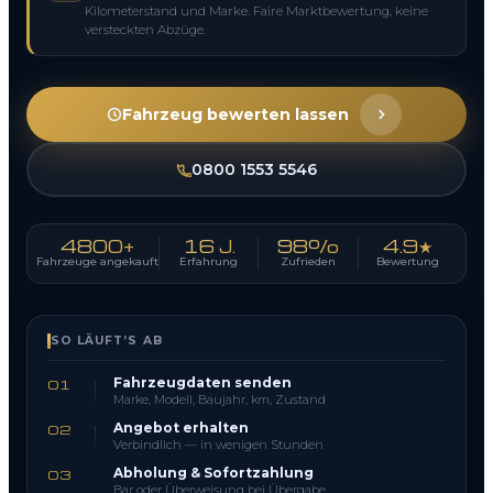
Kilometerstand und Marke. Faire Marktbewertung, keine
versteckten Abzüge.
Fahrzeug bewerten lassen
0800 1553 5546
4800+
16 J.
98%
4.9★
Fahrzeuge angekauft
Erfahrung
Zufrieden
Bewertung
SO LÄUFT’S AB
Fahrzeugdaten senden
01
Marke, Modell, Baujahr, km, Zustand
Angebot erhalten
02
Verbindlich — in wenigen Stunden
Abholung & Sofortzahlung
03
Bar oder Überweisung bei Übergabe