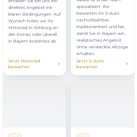
Jetzt Motorrad
Jetzt E-Auto
bewerten
bewerten
Hybridfahrzeug
verkaufen
Unfallwagen
Ob Plug-in-Hybrid oder
verkaufen
Vollhybrid – wir kaufen
Auch beschädigte
Hybridfahrzeuge in
Fahrzeuge kaufen wir in
Vohburg an der Donau
Vohburg an der Donau
mit transparenter
zuverlässig an. Ob
Bewertung an. Dabei
Karosserieschaden,
berücksichtigen wir
Motorschaden oder
sowohl den Verbrenner
Hagelschaden – Sie
als auch den Zustand
erhalten bei uns eine
des Akkus. So erhalten
ehrliche Einschätzung
Sie in Bayern ein
und ein verbindliches