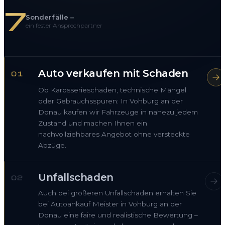
7
Sonderfälle –
ein fester Ansprechpartner
Auto verkaufen mit Schaden
01
Ob Karosserieschaden, technische Mängel
oder Gebrauchsspuren: In Vohburg an der
Donau kaufen wir Fahrzeuge in nahezu jedem
Zustand und machen Ihnen ein
nachvollziehbares Angebot ohne versteckte
Abzüge.
Unfallschaden
02
Auch bei größeren Unfallschäden erhalten Sie
bei Autoankauf Meister in Vohburg an der
Donau eine faire und realistische Bewertung –