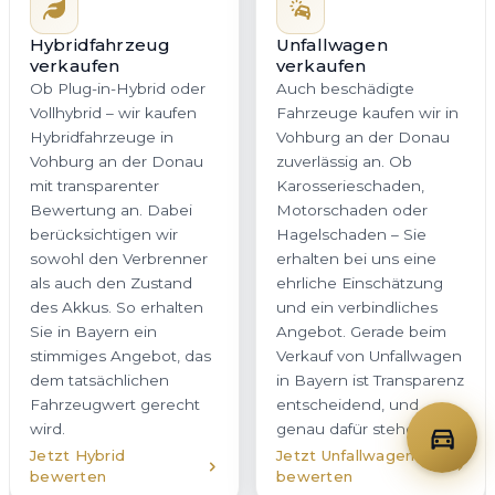
stimmiges Angebot, das
Angebot. Gerade beim
dem tatsächlichen
Verkauf von Unfallwagen
Fahrzeugwert gerecht
in Bayern ist Transparenz
wird.
entscheidend, und
genau dafür stehen wir.
Jetzt Hybrid
Jetzt Unfallwagen
bewerten
bewerten
Firmenwagen
Gebrauchtwagen
verkaufen
verkaufen
Sie möchten einen
Wir kaufen
Firmenwagen oder eine
Gebrauchtwagen in
ganze Flotte in Vohburg
Vohburg an der Donau
an der Donau
aller Klassen und
veräußern? Wir bieten
Marken an – vom