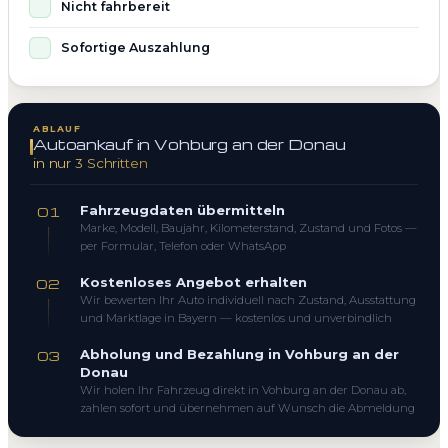
Nicht fahrbereit
Sofortige Auszahlung
ABLAUF
Autoankauf in Vohburg an der Donau
in nur 3 Schritten
Fahrzeugdaten übermitteln
01
Marke, Modell, Baujahr, Kilometerstand, Zustand und Fotos —
per Formular, Telefon oder WhatsApp
Kostenloses Angebot erhalten
02
Wir bewerten Ihr Auto individuell nach Zustand, Ausstattung
und Marktlage in Bayern — kostenlos und unverbindlich
Abholung und Bezahlung in Vohburg an der
03
Donau
Wir holen Ihr Fahrzeug direkt in Vohburg an der Donau ab,
zahlen sofort und übernehmen auf Wunsch die Abmeldung