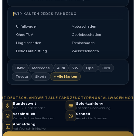
WIR KAUFEN JEDES FAHRZEUG
Unfallwagen
Motorschaden
Ohne TÜV
Getriebeschaden
Hagelschaden
Totalschaden
Hohe Laufleistung
Wasserschaden
BMW
Mercedes
Audi
VW
Opel
Ford
Toyota
Škoda
+ Alle Marken
F DEUTSCHLANDWEIT
ALLE FAHRZEUGTYPEN
UNFALLWAGEN
MOTOR
·
·
·
Bundesweit
Sofortzahlung
Alle 16 Bundesländer
Bar oder Überweisung
Verbindlich
Schnell
Keine Nachverhandlungen
Angebot in Stunden
Abmeldung
Auf Wunsch inklusive