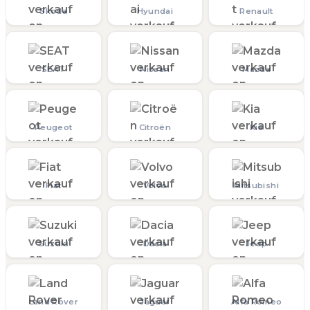
Skoda
Hyundai
Renault
SEAT
Nissan
Mazda
Peugeot
Citroën
Kia
Fiat
Volvo
Mitsubishi
Suzuki
Dacia
Jeep
Land Rover
Jaguar
Alfa Romeo