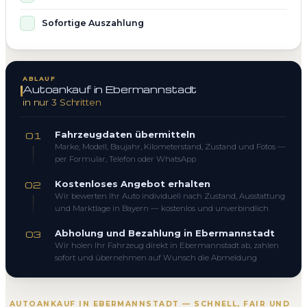
Sofortige Auszahlung
ABLAUF
Autoankauf in Ebermannstadt
in nur 3 Schritten
Fahrzeugdaten übermitteln
01
Marke, Modell, Baujahr, Kilometerstand, Zustand und Fotos —
per Formular, Telefon oder WhatsApp
Kostenloses Angebot erhalten
02
Wir bewerten Ihr Auto individuell nach Zustand, Ausstattung
und Marktlage in Bayern — kostenlos und unverbindlich
Abholung und Bezahlung in Ebermannstadt
03
Wir holen Ihr Fahrzeug direkt in Ebermannstadt ab, zahlen
sofort und übernehmen auf Wunsch die Abmeldung
AUTOANKAUF IN EBERMANNSTADT — SCHNELL, FAIR UND