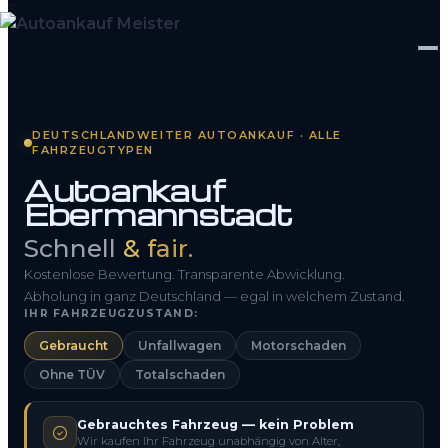
Startseite
DEUTSCHLANDWEITER AUTOANKAUF · ALLE
FAHRZEUGTYPEN
Fahrzeug Bewerten
Autoankauf
Ebermannstadt
So funktioniert’s
Schnell
& fair.
Kontakt
Kostenlose Bewertung. Transparente Abwicklung.
FAQ
Abholung in ganz Deutschland — egal in welchem Zustand.
IHR FAHRZEUGZUSTAND:
Gebraucht
Unfallwagen
Motorschaden
0800 1553 5546
Ohne TÜV
Totalschaden
Kostenlos anfragen
Gebrauchtes Fahrzeug — kein Problem
Wir kaufen Ihr Fahrzeug unabhängig von Alter,