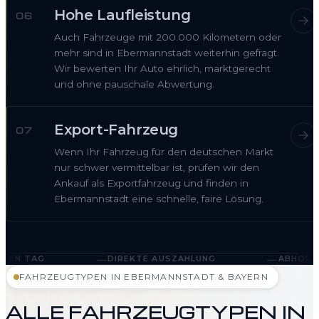
Hohe Laufleistung
06
Auch Fahrzeuge mit 200.000 Kilometern oder
mehr sind in Ebermannstadt weiterhin gefragt.
Wir bewerten Ihr Auto ehrlich, marktgerecht
und ohne pauschale Abwertung.
Export-Fahrzeug
07
Wenn Ihr Fahrzeug für den deutschen Markt
nur schwer vermittelbar ist, prüfen wir den
Ankauf als Exportfahrzeug und finden in
Ebermannstadt eine schnelle, faire Lösung.
—
—
DIREKTE AUSZAHLUNG
ABHOLUNG IN EBERMANN
FAHRZEUGTYPEN IN EBERMANNSTADT & BAYERN
ALLE FAHRZEUGTYPEN IN