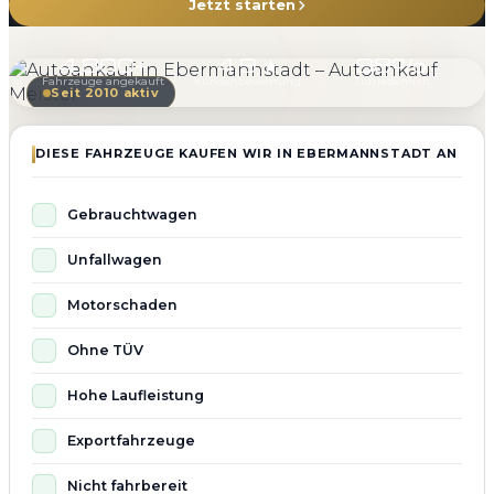
Jetzt starten
4.800+
4.9 ★
98%
Fahrzeuge angekauft
Kundenbewertung
Zufriedenheit
Seit 2010 aktiv
DIESE FAHRZEUGE KAUFEN WIR IN EBERMANNSTADT AN
Gebrauchtwagen
Unfallwagen
Motorschaden
Ohne TÜV
Hohe Laufleistung
Exportfahrzeuge
Nicht fahrbereit