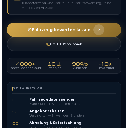
Kilometerstand und Marke. Faire Marktbewertung, keine
versteckten Abzüge.
Fahrzeug bewerten lassen
0800 1553 5546
4800+
16 J.
98%
4.9★
Fahrzeuge angekauft
Erfahrung
Zufrieden
Bewertung
SO LÄUFT’S AB
Fahrzeugdaten senden
01
Marke, Modell, Baujahr, km, Zustand
Angebot erhalten
02
Verbindlich — in wenigen Stunden
Abholung & Sofortzahlung
03
Bar oder Überweisung bei Übergabe