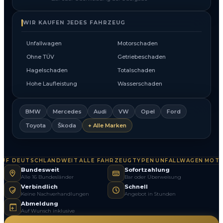
WIR KAUFEN JEDES FAHRZEUG
Unfallwagen
Motorschaden
Ohne TÜV
Getriebeschaden
Hagelschaden
Totalschaden
Hohe Laufleistung
Wasserschaden
BMW
Mercedes
Audi
VW
Opel
Ford
Toyota
Škoda
+ Alle Marken
F DEUTSCHLANDWEIT
ALLE FAHRZEUGTYPEN
UNFALLWAGEN
MOTOR
·
·
·
Bundesweit
Sofortzahlung
Alle 16 Bundesländer
Bar oder Überweisung
Verbindlich
Schnell
Keine Nachverhandlungen
Angebot in Stunden
Abmeldung
Auf Wunsch inklusive