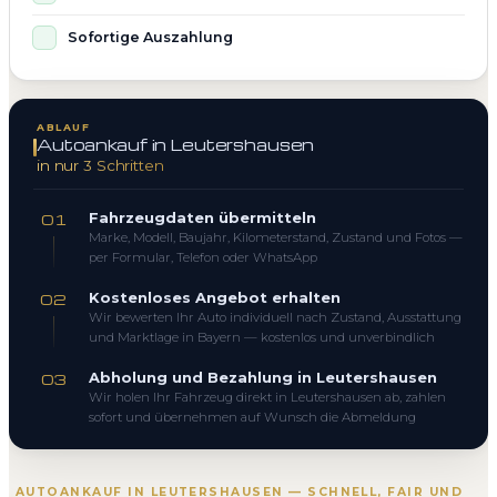
Sofortige Auszahlung
ABLAUF
Autoankauf in Leutershausen
in nur 3 Schritten
Fahrzeugdaten übermitteln
01
Marke, Modell, Baujahr, Kilometerstand, Zustand und Fotos —
per Formular, Telefon oder WhatsApp
Kostenloses Angebot erhalten
02
Wir bewerten Ihr Auto individuell nach Zustand, Ausstattung
und Marktlage in Bayern — kostenlos und unverbindlich
Abholung und Bezahlung in Leutershausen
03
Wir holen Ihr Fahrzeug direkt in Leutershausen ab, zahlen
sofort und übernehmen auf Wunsch die Abmeldung
AUTOANKAUF IN LEUTERSHAUSEN — SCHNELL, FAIR UND