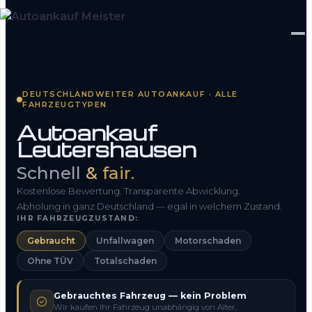
Startseite
DEUTSCHLANDWEITER AUTOANKAUF · ALLE
FAHRZEUGTYPEN
Fahrzeug Bewerten
Autoankauf
Leutershausen
So funktioniert’s
Schnell
& fair.
Kontakt
Kostenlose Bewertung. Transparente Abwicklung.
FAQ
Abholung in ganz Deutschland — egal in welchem Zustand.
IHR FAHRZEUGZUSTAND:
Gebraucht
Unfallwagen
Motorschaden
0800 1553 5546
Ohne TÜV
Totalschaden
Kostenlos anfragen
Gebrauchtes Fahrzeug — kein Problem
Wir kaufen Ihr Fahrzeug unabhängig von Alter,