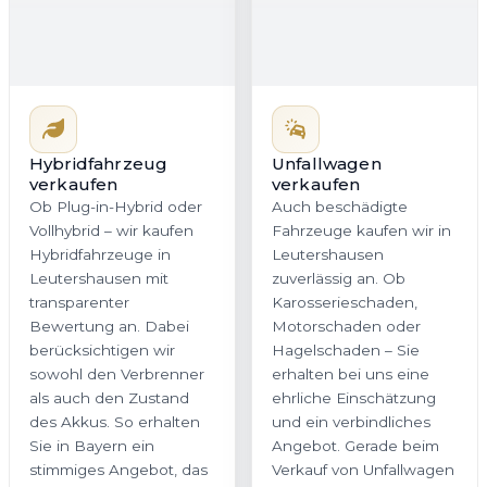
Ob Plug-in-Hybrid oder
verkaufen
Vollhybrid – wir kaufen
Auch beschädigte
Hybridfahrzeuge in
Fahrzeuge kaufen wir in
Leutershausen mit
Leutershausen
transparenter
zuverlässig an. Ob
Bewertung an. Dabei
Karosserieschaden,
berücksichtigen wir
Motorschaden oder
sowohl den Verbrenner
Hagelschaden – Sie
als auch den Zustand
erhalten bei uns eine
des Akkus. So erhalten
ehrliche Einschätzung
Sie in Bayern ein
und ein verbindliches
stimmiges Angebot, das
Angebot. Gerade beim
dem tatsächlichen
Verkauf von Unfallwagen
Fahrzeugwert gerecht
in Bayern ist Transparenz
wird.
entscheidend, und
genau dafür stehen wir.
Jetzt Hybrid
Jetzt Unfallwagen
bewerten
bewerten