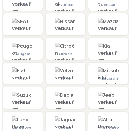
Skoda
Hyundai
Renault
SEAT
Nissan
Mazda
Peugeot
Citroën
Kia
Fiat
Volvo
Mitsubishi
Suzuki
Dacia
Jeep
Land Rover
Jaguar
Alfa Romeo