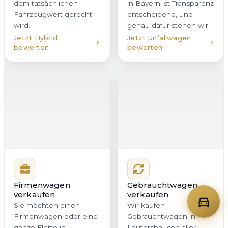
Firmenwagen
Gebrauchtwagen
verkaufen
verkaufen
Sie möchten einen
Wir kaufen
Firmenwagen oder eine
Gebrauchtwagen in
ganze Flotte in
Leutershausen aller
Leutershausen
Klassen und Marken an
veräußern? Wir bieten
– vom gepflegten
Unternehmen in Bayern
Stadtauto bis zum
eine professionelle,
Fahrzeug mit hoher
diskrete und
Laufleistung.
zeitsparende Lösung.
Entscheidend ist eine
Mit klarer
faire und
Dokumentation,
nachvollziehbare
schneller
Bewertung. Genau das
Kommunikation und
erhalten Sie bei
planbarer Abholung
Autoankauf Meister für
bleibt Ihr Betriebsablauf
Leutershausen und ganz