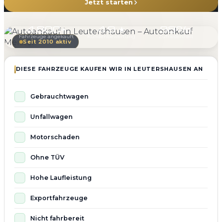
Jetzt starten
4.800+
4.9 ★
98%
Fahrzeuge angekauft
Kundenbewertung
Zufriedenheit
Seit 2010 aktiv
DIESE FAHRZEUGE KAUFEN WIR IN LEUTERSHAUSEN AN
Gebrauchtwagen
Unfallwagen
Motorschaden
Ohne TÜV
Hohe Laufleistung
Exportfahrzeuge
Nicht fahrbereit