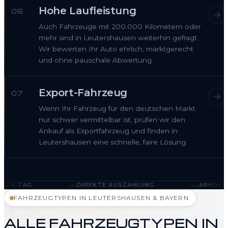
Hohe Laufleistung
06
Auch Fahrzeuge mit 200.000 Kilometern oder
mehr sind in Leutershausen weiterhin gefragt.
Wir bewerten Ihr Auto ehrlich, marktgerecht
und ohne pauschale Abwertung.
Export-Fahrzeug
07
Wenn Ihr Fahrzeug für den deutschen Markt
nur schwer vermittelbar ist, prüfen wir den
Ankauf als Exportfahrzeug und finden in
Leutershausen eine schnelle, faire Lösung.
—
—
DIREKTE AUSZAHLUNG
ABHOLUNG IN LEUTERSHAU
FAHRZEUGTYPEN IN LEUTERSHAUSEN & BAYERN
ALLE FAHRZEUGTYPEN IN