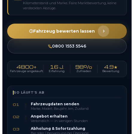
Kilometerstand und Marke. Faire Marktbewertung, keine
versteckten Abzüge.
Fahrzeug bewerten lassen
0800 1553 5546
4800+
16 J.
98%
4.9★
Fahrzeuge angekauft
Erfahrung
Zufrieden
Bewertung
SO LÄUFT’S AB
Fahrzeugdaten senden
01
Marke, Modell, Baujahr, km, Zustand
Angebot erhalten
02
Verbindlich — in wenigen Stunden
Abholung & Sofortzahlung
03
Bar oder Überweisung bei Übergabe