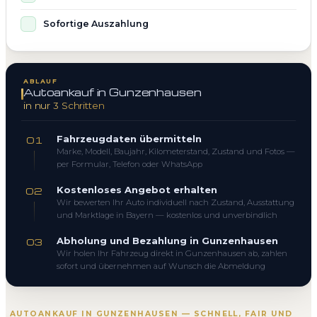
Sofortige Auszahlung
ABLAUF
Autoankauf in Gunzenhausen
in nur 3 Schritten
Fahrzeugdaten übermitteln
01
Marke, Modell, Baujahr, Kilometerstand, Zustand und Fotos —
per Formular, Telefon oder WhatsApp
Kostenloses Angebot erhalten
02
Wir bewerten Ihr Auto individuell nach Zustand, Ausstattung
und Marktlage in Bayern — kostenlos und unverbindlich
Abholung und Bezahlung in Gunzenhausen
03
Wir holen Ihr Fahrzeug direkt in Gunzenhausen ab, zahlen
sofort und übernehmen auf Wunsch die Abmeldung
AUTOANKAUF IN GUNZENHAUSEN — SCHNELL, FAIR UND