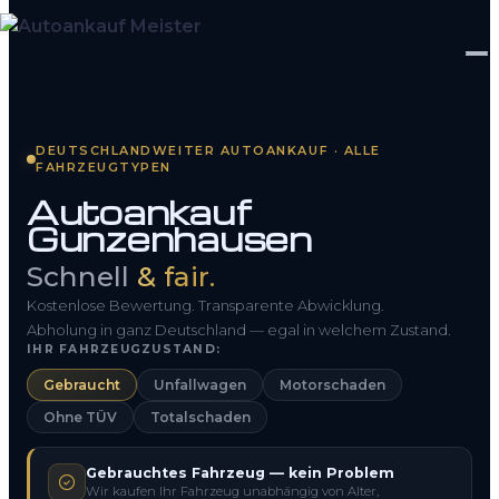
Startseite
DEUTSCHLANDWEITER AUTOANKAUF · ALLE
FAHRZEUGTYPEN
Fahrzeug Bewerten
Autoankauf
Gunzenhausen
So funktioniert’s
Schnell
& fair.
Kontakt
Kostenlose Bewertung. Transparente Abwicklung.
FAQ
Abholung in ganz Deutschland — egal in welchem Zustand.
IHR FAHRZEUGZUSTAND:
Gebraucht
Unfallwagen
Motorschaden
0800 1553 5546
Ohne TÜV
Totalschaden
Kostenlos anfragen
Gebrauchtes Fahrzeug — kein Problem
Wir kaufen Ihr Fahrzeug unabhängig von Alter,