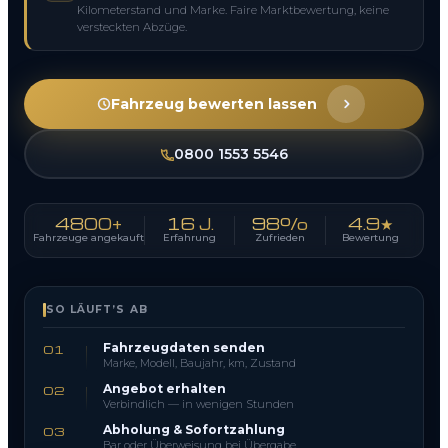
Kilometerstand und Marke. Faire Marktbewertung, keine
versteckten Abzüge.
Fahrzeug bewerten lassen
0800 1553 5546
4800+
16 J.
98%
4.9★
Fahrzeuge angekauft
Erfahrung
Zufrieden
Bewertung
SO LÄUFT’S AB
Fahrzeugdaten senden
01
Marke, Modell, Baujahr, km, Zustand
Angebot erhalten
02
Verbindlich — in wenigen Stunden
Abholung & Sofortzahlung
03
Bar oder Überweisung bei Übergabe