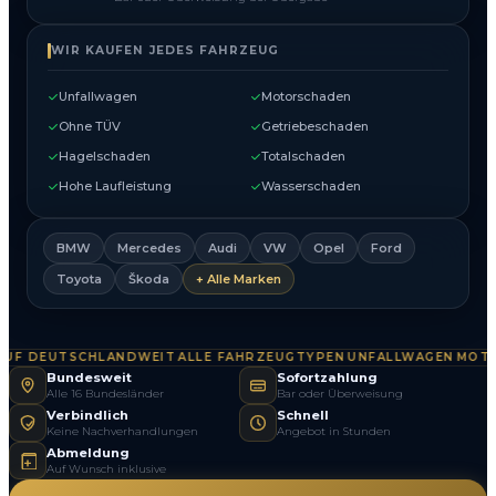
WIR KAUFEN JEDES FAHRZEUG
Unfallwagen
Motorschaden
Ohne TÜV
Getriebeschaden
Hagelschaden
Totalschaden
Hohe Laufleistung
Wasserschaden
BMW
Mercedes
Audi
VW
Opel
Ford
Toyota
Škoda
+ Alle Marken
F DEUTSCHLANDWEIT
ALLE FAHRZEUGTYPEN
UNFALLWAGEN
MOTOR
·
·
·
Bundesweit
Sofortzahlung
Alle 16 Bundesländer
Bar oder Überweisung
Verbindlich
Schnell
Keine Nachverhandlungen
Angebot in Stunden
Abmeldung
Auf Wunsch inklusive