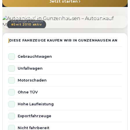
Jetzt starten
4.800+
4.9 ★
98%
Fahrzeuge angekauft
Kundenbewertung
Zufriedenheit
Seit 2010 aktiv
DIESE FAHRZEUGE KAUFEN WIR IN GUNZENHAUSEN AN
Gebrauchtwagen
Unfallwagen
Motorschaden
Ohne TÜV
Hohe Laufleistung
Exportfahrzeuge
Nicht fahrbereit