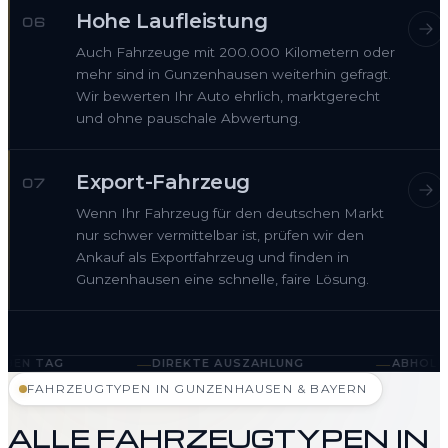
Hohe Laufleistung
06
Auch Fahrzeuge mit 200.000 Kilometern oder
mehr sind in Gunzenhausen weiterhin gefragt.
Wir bewerten Ihr Auto ehrlich, marktgerecht
und ohne pauschale Abwertung.
Export-Fahrzeug
07
Wenn Ihr Fahrzeug für den deutschen Markt
nur schwer vermittelbar ist, prüfen wir den
Ankauf als Exportfahrzeug und finden in
Gunzenhausen eine schnelle, faire Lösung.
—
—
DIREKTE AUSZAHLUNG
ABHOLUNG IN GUNZENH
FAHRZEUGTYPEN IN GUNZENHAUSEN & BAYERN
ALLE FAHRZEUGTYPEN IN