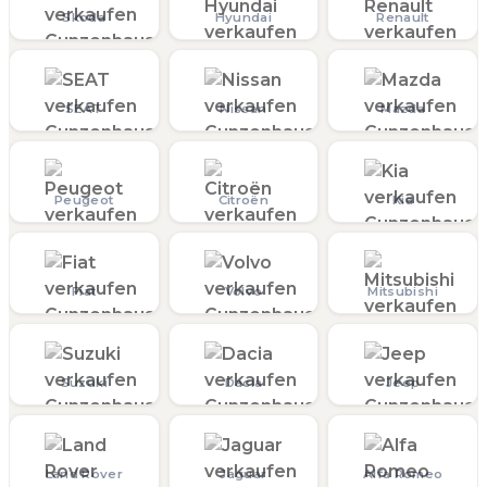
Skoda
Hyundai
Renault
SEAT
Nissan
Mazda
Peugeot
Citroën
Kia
Fiat
Volvo
Mitsubishi
Suzuki
Dacia
Jeep
Land Rover
Jaguar
Alfa Romeo