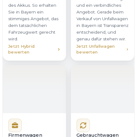
wird.
genau dafür stehen wir.
Jetzt Hybrid
Jetzt Unfallwagen
bewerten
bewerten
Firmenwagen
Gebrauchtwagen
verkaufen
verkaufen
Sie möchten einen
Wir kaufen
Firmenwagen oder eine
Gebrauchtwagen in Rötz
ganze Flotte in Rötz
aller Klassen und
veräußern? Wir bieten
Marken an – vom
Unternehmen in Bayern
gepflegten Stadtauto bis