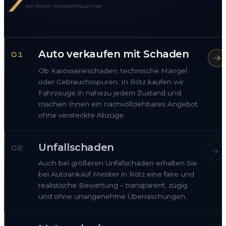
7
ein fester Ansprechpartner
Auto verkaufen mit Schaden
01
Ob Karosserieschaden, technische Mängel
oder Gebrauchsspuren: In Rötz kaufen wir
Fahrzeuge in nahezu jedem Zustand und
machen Ihnen ein nachvollziehbares Angebot
ohne versteckte Abzüge.
Unfallschaden
02
Auch bei größeren Unfallschäden erhalten Sie
bei Autoankauf Meister in Rötz eine faire und
realistische Bewertung – transparent, zügig
und ohne unangenehme Überraschungen.