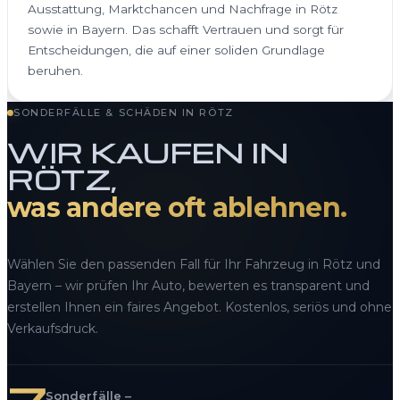
Ausstattung, Marktchancen und Nachfrage in Rötz
sowie in Bayern. Das schafft Vertrauen und sorgt für
Entscheidungen, die auf einer soliden Grundlage
beruhen.
SONDERFÄLLE & SCHÄDEN IN RÖTZ
WIR KAUFEN IN
RÖTZ,
was andere oft ablehnen.
Wählen Sie den passenden Fall für Ihr Fahrzeug in Rötz und
Bayern – wir prüfen Ihr Auto, bewerten es transparent und
erstellen Ihnen ein faires Angebot. Kostenlos, seriös und ohne
Verkaufsdruck.
Sonderfälle –