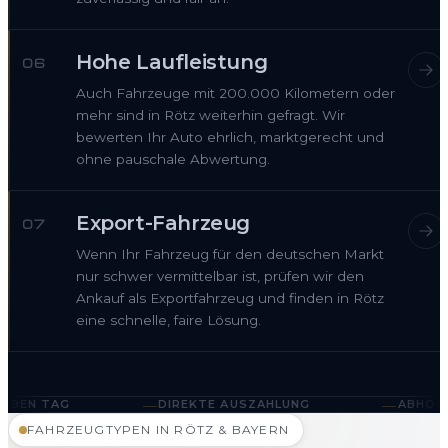
Hohe Laufleistung
06
Auch Fahrzeuge mit 200.000 Kilometern oder
mehr sind in Rötz weiterhin gefragt. Wir
bewerten Ihr Auto ehrlich, marktgerecht und
ohne pauschale Abwertung.
Export-Fahrzeug
07
Wenn Ihr Fahrzeug für den deutschen Markt
nur schwer vermittelbar ist, prüfen wir den
Ankauf als Exportfahrzeug und finden in Rötz
eine schnelle, faire Lösung.
—
—
DIREKTE AUSZAHLUNG
ABHOLUNG IN RÖTZ U
FAHRZEUGTYPEN IN RÖTZ & BAYERN