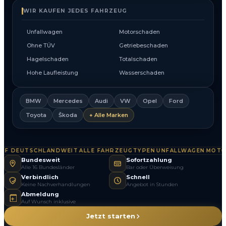
WIR KAUFEN JEDES FAHRZEUG
Unfallwagen
Motorschaden
Ohne TÜV
Getriebeschaden
Hagelschaden
Totalschaden
Hohe Laufleistung
Wasserschaden
BMW
Mercedes
Audi
VW
Opel
Ford
Toyota
Škoda
+ Alle Marken
 DEUTSCHLANDWEIT
ALLE FAHRZEUGTYPEN
UNFALLWAGEN
MOTOR
·
·
·
Bundesweit
Sofortzahlung
Alle 16 Bundesländer
Bar oder Überweisung
Verbindlich
Schnell
Keine Nachverhandlungen
Angebot in Stunden
Abmeldung
Auf Wunsch inklusive
Jetzt starten