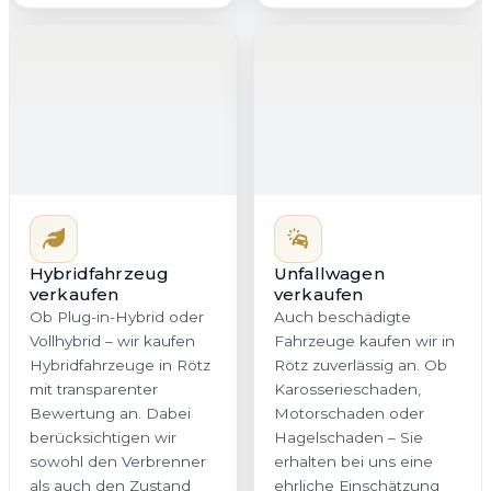
Hybridfahrzeug
Unfallwagen
verkaufen
verkaufen
Ob Plug-in-Hybrid oder
Auch beschädigte
Vollhybrid – wir kaufen
Fahrzeuge kaufen wir in
Hybridfahrzeuge in Rötz
Rötz zuverlässig an. Ob
mit transparenter
Karosserieschaden,
Bewertung an. Dabei
Motorschaden oder
berücksichtigen wir
Hagelschaden – Sie
sowohl den Verbrenner
erhalten bei uns eine
als auch den Zustand
ehrliche Einschätzung
des Akkus. So erhalten
und ein verbindliches
Sie in Bayern ein
Angebot. Gerade beim
stimmiges Angebot, das
Verkauf von Unfallwagen
dem tatsächlichen
in Bayern ist Transparenz
Fahrzeugwert gerecht
entscheidend, und