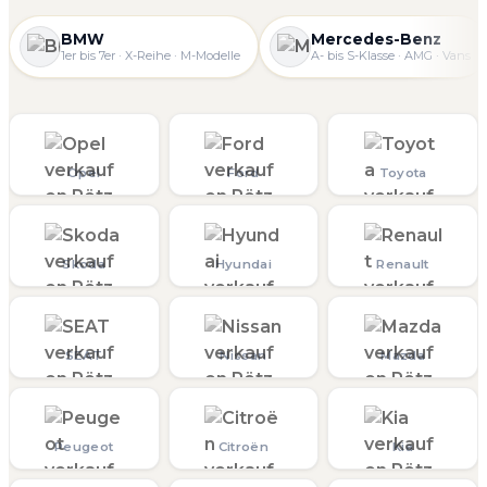
BMW
Mercedes-Benz
1er bis 7er · X-Reihe · M-Modelle
A- bis S-Klasse · AMG · Vans
Opel
Ford
Toyota
Skoda
Hyundai
Renault
SEAT
Nissan
Mazda
Peugeot
Citroën
Kia