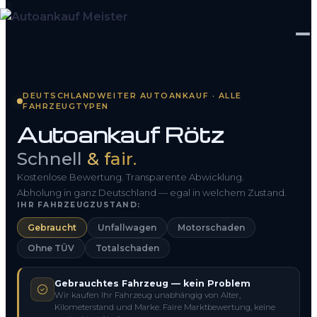
Startseite
DEUTSCHLANDWEITER AUTOANKAUF · ALLE
FAHRZEUGTYPEN
Fahrzeug Bewerten
Autoankauf Rötz
So funktioniert’s
Schnell
& fair.
Kontakt
Kostenlose Bewertung. Transparente Abwicklung.
Abholung in ganz Deutschland — egal in welchem Zustand.
IHR FAHRZEUGZUSTAND:
FAQ
Gebraucht
Unfallwagen
Motorschaden
Ohne TÜV
Totalschaden
0800 1553 5546
Gebrauchtes Fahrzeug — kein Problem
Kostenlos anfragen
Wir kaufen Ihr Fahrzeug unabhängig von Alter,
Kilometerstand und Marke. Faire Marktbewertung, keine