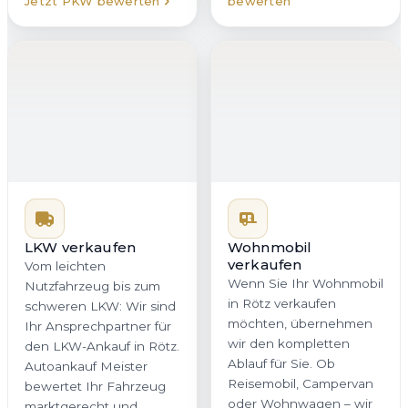
LKW verkaufen
Vom leichten
Wohnmobil
verkaufen
Nutzfahrzeug bis zum
Wenn Sie Ihr Wohnmobil
schweren LKW: Wir sind
in Rötz verkaufen
Ihr Ansprechpartner für
möchten, übernehmen
den LKW-Ankauf in Rötz.
wir den kompletten
Autoankauf Meister
Ablauf für Sie. Ob
bewertet Ihr Fahrzeug
Reisemobil, Campervan
marktgerecht und
oder Wohnwagen – wir
organisiert die Abholung
berücksichtigen
in Bayern zuverlässig
Ausstattung, Zustand
und transparent. So
und Marktwert sorgfältig.
verkaufen Sie Ihren LKW
Auch in Bayern
ohne unnötigen
profitieren Sie von einer
Aufwand.