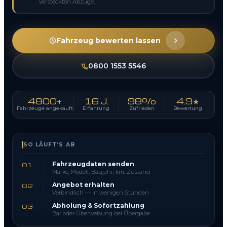
versteckten Abzüge.
Fahrzeug bewerten lassen
0800 1553 5546
4800+
16 J.
98%
4.9★
Fahrzeuge angekauft
Erfahrung
Zufrieden
Bewertung
SO LÄUFT’S AB
Fahrzeugdaten senden
01
Marke, Modell, Baujahr, km, Zustand
Angebot erhalten
02
Verbindlich — in wenigen Stunden
Abholung & Sofortzahlung
03
Bar oder Überweisung bei Übergabe