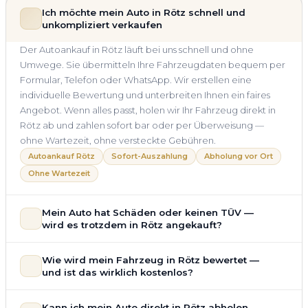
Ich möchte mein Auto in Rötz schnell und
unkompliziert verkaufen
Der Autoankauf in Rötz läuft bei uns schnell und ohne
Umwege. Sie übermitteln Ihre Fahrzeugdaten bequem per
Formular, Telefon oder WhatsApp. Wir erstellen eine
individuelle Bewertung und unterbreiten Ihnen ein faires
Angebot. Wenn alles passt, holen wir Ihr Fahrzeug direkt in
Rötz ab und zahlen sofort bar oder per Überweisung —
ohne Wartezeit, ohne versteckte Gebühren.
Autoankauf Rötz
Sofort-Auszahlung
Abholung vor Ort
Ohne Wartezeit
Mein Auto hat Schäden oder keinen TÜV —
wird es trotzdem in Rötz angekauft?
Ja — wir kaufen auch Autos mit Unfallschaden,
Wie wird mein Fahrzeug in Rötz bewertet —
Motorschaden, Getriebeschaden, abgelaufenem TÜV oder
und ist das wirklich kostenlos?
allgemeinem Reparaturbedarf direkt in Rötz an. Der
Zustand Ihres Fahrzeugs fließt transparent in unsere
Unsere Fahrzeugbewertung für den Autoankauf in Rötz ist
Kann ich mein Auto direkt in Rötz abholen