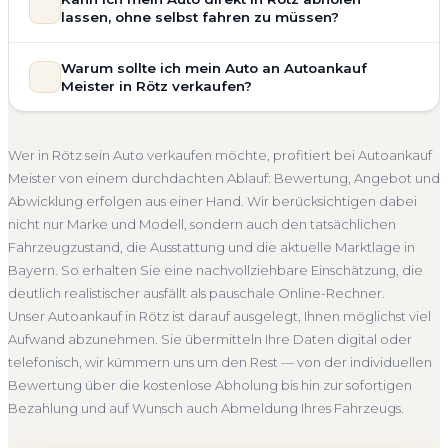
Bewertung ein. Anders als Online-Rechner berücksichtigen
vollständig kostenlos und unverbindlich. Wir prüfen Marke,
lassen, ohne selbst fahren zu müssen?
wir den realen Zustand und die aktuelle Nachfrage für eine
Modell, Baujahr, Kilometerstand, Ausstattung, Pflegezustand
realistische Preiseinschätzung.
und die aktuelle Marktlage. So erhalten Sie keine pauschale
Selbstverständlich. Unser Autoankauf-Service in Rötz
Warum sollte ich mein Auto an Autoankauf
Unfallwagen Rötz
Motorschaden
Ohne TÜV
Schätzung, sondern eine fundierte Einschätzung, die nah am
umfasst die kostenlose Abholung direkt an Ihrer Adresse —
Meister in Rötz verkaufen?
tatsächlichen Verkaufspreis liegt — speziell für den Markt in
Getriebeschaden
Faire Bewertung
egal ob zu Hause, am Arbeitsplatz oder an einem Treffpunkt
Bayern.
Ihrer Wahl in Rötz und Umgebung. Auch nicht fahrbereite
Autoankauf Meister vereint Erfahrung, Transparenz und
Kostenlose Bewertung
Marktwert Rötz
Unverbindlich
Fahrzeuge transportieren wir ab. Die Bezahlung erfolgt
schnelle Abwicklung. Seit 2010 kaufen wir Fahrzeuge
Wer in Rötz sein Auto verkaufen möchte, profitiert bei Autoankauf
direkt bei Übergabe, auf Wunsch übernehmen wir auch die
Seriöse Einschätzung
deutschlandweit an — auch in Rötz und ganz Bayern. Sie
Meister von einem durchdachten Ablauf: Bewertung, Angebot und
Abmeldung.
erhalten eine kostenlose Bewertung, ein verbindliches
Abwicklung erfolgen aus einer Hand. Wir berücksichtigen dabei
Abholung Rötz
Nicht fahrbereit
Barzahlung
Angebot und auf Wunsch den kompletten Service von der
nicht nur Marke und Modell, sondern auch den tatsächlichen
Abholung bis zur Abmeldung. Über 4.800 zufriedene
Abmeldung inklusive
Fahrzeugzustand, die Ausstattung und die aktuelle Marktlage in
Kunden sprechen für sich.
Bayern. So erhalten Sie eine nachvollziehbare Einschätzung, die
Seit 2010
4.800+ Ankäufe
Komplettservice
Bayern
deutlich realistischer ausfällt als pauschale Online-Rechner.
Unser Autoankauf in Rötz ist darauf ausgelegt, Ihnen möglichst viel
Aufwand abzunehmen. Sie übermitteln Ihre Daten digital oder
telefonisch, wir kümmern uns um den Rest — von der individuellen
Bewertung über die kostenlose Abholung bis hin zur sofortigen
Bezahlung und auf Wunsch auch Abmeldung Ihres Fahrzeugs.