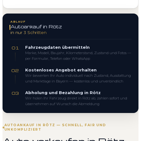
ABLAUF
Autoankauf in Rötz
in nur 3 Schritten
Fahrzeugdaten übermitteln
01
Marke, Modell, Baujahr, Kilometerstand, Zustand und Fotos —
per Formular, Telefon oder WhatsApp
Kostenloses Angebot erhalten
02
Wir bewerten Ihr Auto individuell nach Zustand, Ausstattung
und Marktlage in Bayern — kostenlos und unverbindlich
Abholung und Bezahlung in Rötz
03
Wir holen Ihr Fahrzeug direkt in Rötz ab, zahlen sofort und
übernehmen auf Wunsch die Abmeldung
AUTOANKAUF IN RÖTZ — SCHNELL, FAIR UND
UNKOMPLIZIERT