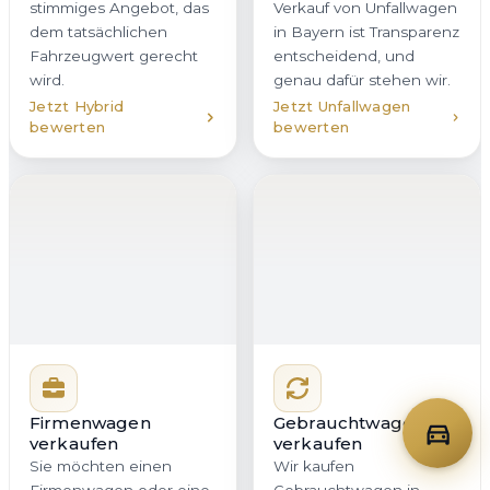
Firmenwagen
Gebrauchtwagen
verkaufen
verkaufen
Sie möchten einen
Wir kaufen
Firmenwagen oder eine
Gebrauchtwagen in
ganze Flotte in
Vohenstrauß aller
Vohenstrauß veräußern?
Klassen und Marken an
Wir bieten Unternehmen
– vom gepflegten
in Bayern eine
Stadtauto bis zum
professionelle, diskrete
Fahrzeug mit hoher
und zeitsparende
Laufleistung.
Lösung. Mit klarer
Entscheidend ist eine
Dokumentation,
faire und
schneller
nachvollziehbare
Kommunikation und
Bewertung. Genau das
planbarer Abholung
erhalten Sie bei
bleibt Ihr Betriebsablauf
Autoankauf Meister für
zuverlässig im Takt.
Vohenstrauß und ganz
Bayern – ohne
versteckte