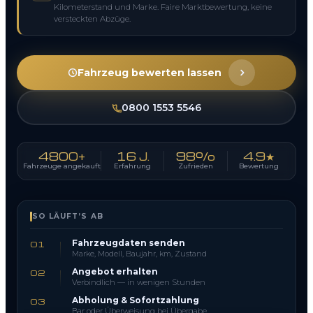
Kilometerstand und Marke. Faire Marktbewertung, keine
versteckten Abzüge.
Fahrzeug bewerten lassen
0800 1553 5546
4800+
16 J.
98%
4.9★
Fahrzeuge angekauft
Erfahrung
Zufrieden
Bewertung
SO LÄUFT’S AB
Fahrzeugdaten senden
01
Marke, Modell, Baujahr, km, Zustand
Angebot erhalten
02
Verbindlich — in wenigen Stunden
Abholung & Sofortzahlung
03
Bar oder Überweisung bei Übergabe