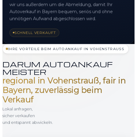
wir uns außerdem um die Abmeldung, damit Ihr
Autoverkauf in Bayern bequem, seriös und ohne
unnötigen Aufwand abgeschlossen wird.
SCHNELL VERKAUFT
IHRE VORTEILE BEIM AUTOANKAUF IN VOHENSTRAUSS
DARUM AUTOANKAUF
MEISTER
regional in Vohenstrauß, fair in
Bayern, zuverlässig beim
Verkauf
Lokal anfragen,
sicher verkaufen
und entspannt abwickeln.