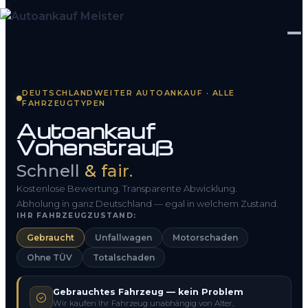
Startseite
DEUTSCHLANDWEITER AUTOANKAUF · ALLE
FAHRZEUGTYPEN
Fahrzeug Bewerten
Autoankauf
Vohenstrauß
So funktioniert’s
Schnell
& fair.
Kontakt
Kostenlose Bewertung. Transparente Abwicklung.
FAQ
Abholung in ganz Deutschland — egal in welchem Zustand.
IHR FAHRZEUGZUSTAND:
Gebraucht
Unfallwagen
Motorschaden
0800 1553 5546
Ohne TÜV
Totalschaden
Kostenlos anfragen
Gebrauchtes Fahrzeug — kein Problem
Wir kaufen Ihr Fahrzeug unabhängig von Alter,