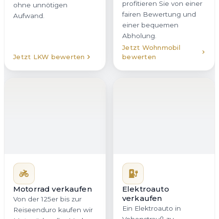
fairen Bewertung und
Aufwand.
einer bequemen
Abholung.
Jetzt Wohnmobil
Jetzt LKW bewerten
bewerten
Motorrad verkaufen
Von der 125er bis zur
Elektroauto
verkaufen
Reiseenduro kaufen wir
Ein Elektroauto in
Motorräder aller Marken
Vohenstrauß zu
in Vohenstrauß an. Statt
verkaufen erfordert
Inseraten,
Erfahrung mit
Preisverhandlungen und
Batteriezustand,
unsicheren Terminen
Reichweite und
erhalten Sie bei uns ein
Ladehistorie. Genau
direktes Angebot mit