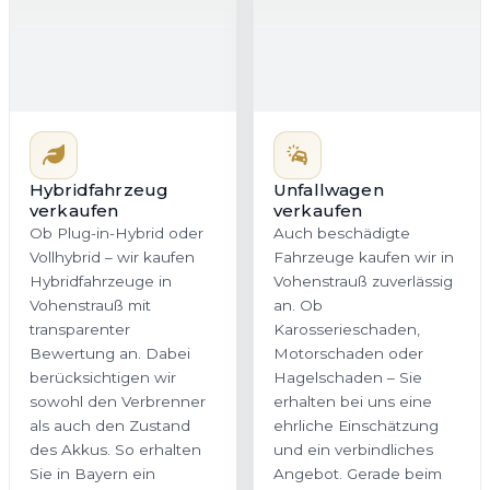
Hybridfahrzeuge in
Fahrzeuge kaufen wir in
Vohenstrauß mit
Vohenstrauß zuverlässig
transparenter
an. Ob
Bewertung an. Dabei
Karosserieschaden,
berücksichtigen wir
Motorschaden oder
sowohl den Verbrenner
Hagelschaden – Sie
als auch den Zustand
erhalten bei uns eine
des Akkus. So erhalten
ehrliche Einschätzung
Sie in Bayern ein
und ein verbindliches
stimmiges Angebot, das
Angebot. Gerade beim
dem tatsächlichen
Verkauf von Unfallwagen
Fahrzeugwert gerecht
in Bayern ist Transparenz
wird.
entscheidend, und
genau dafür stehen wir.
Jetzt Hybrid
Jetzt Unfallwagen
bewerten
bewerten