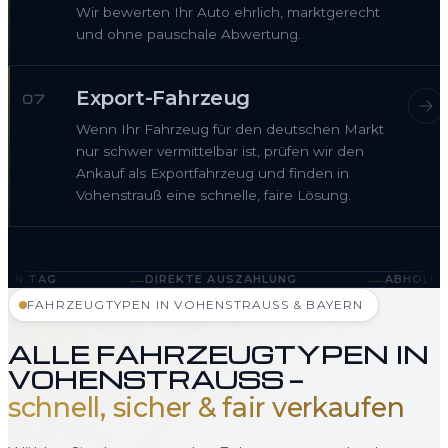
Wir bewerten Ihr Auto ehrlich, marktgerecht
und ohne pauschale Abwertung.
Export-Fahrzeug
07
Wenn Ihr Fahrzeug für den deutschen Markt
nur schwer vermittelbar ist, prüfen wir den
Ankauf als Exportfahrzeug und finden in
Vohenstrauß eine schnelle, faire Lösung.
—
—
DIREKTE AUSZAHLUNG
ABHOLUNG IN VOHENSTRAU
FAHRZEUGTYPEN IN VOHENSTRAUSS & BAYERN
ALLE FAHRZEUGTYPEN IN
VOHENSTRAUSS —
schnell, sicher & fair verkaufen