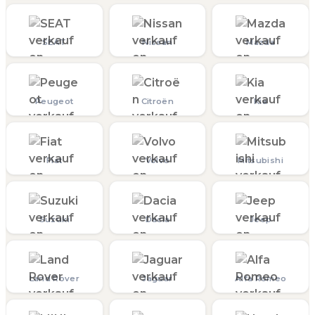
SEAT
Nissan
Mazda
Peugeot
Citroën
Kia
Fiat
Volvo
Mitsubishi
Suzuki
Dacia
Jeep
Land Rover
Jaguar
Alfa Romeo