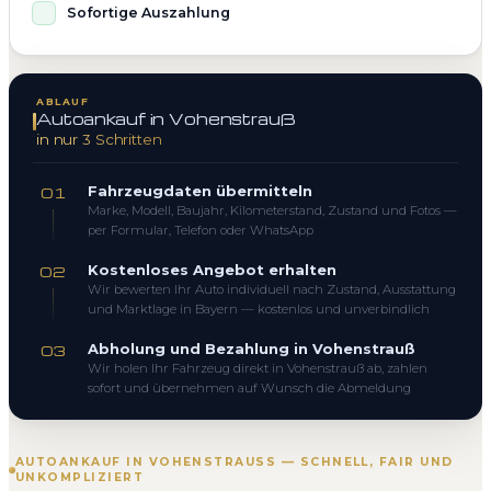
Sofortige Auszahlung
ABLAUF
Autoankauf in Vohenstrauß
in nur 3 Schritten
Fahrzeugdaten übermitteln
01
Marke, Modell, Baujahr, Kilometerstand, Zustand und Fotos —
per Formular, Telefon oder WhatsApp
Kostenloses Angebot erhalten
02
Wir bewerten Ihr Auto individuell nach Zustand, Ausstattung
und Marktlage in Bayern — kostenlos und unverbindlich
Abholung und Bezahlung in Vohenstrauß
03
Wir holen Ihr Fahrzeug direkt in Vohenstrauß ab, zahlen
sofort und übernehmen auf Wunsch die Abmeldung
AUTOANKAUF IN VOHENSTRAUSS — SCHNELL, FAIR UND U
NKOMPLIZIERT