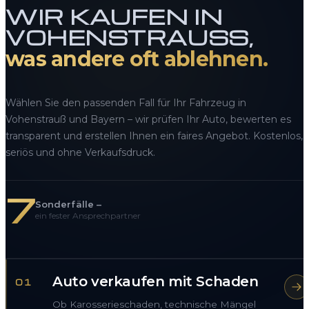
WIR KAUFEN IN
VOHENSTRAUSS,
was andere oft ablehnen.
Wählen Sie den passenden Fall für Ihr Fahrzeug in
Vohenstrauß und Bayern – wir prüfen Ihr Auto, bewerten es
transparent und erstellen Ihnen ein faires Angebot. Kostenlos,
seriös und ohne Verkaufsdruck.
7
Sonderfälle –
ein fester Ansprechpartner
Auto verkaufen mit Schaden
01
Ob Karosserieschaden, technische Mängel