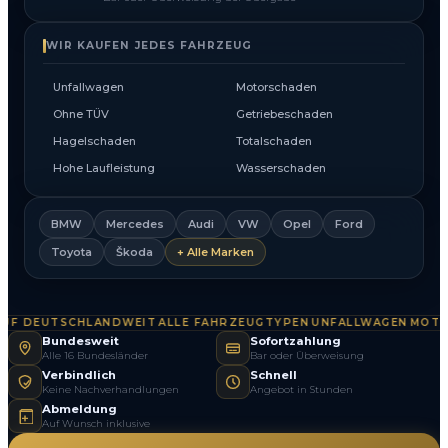
WIR KAUFEN JEDES FAHRZEUG
Unfallwagen
Motorschaden
Ohne TÜV
Getriebeschaden
Hagelschaden
Totalschaden
Hohe Laufleistung
Wasserschaden
BMW
Mercedes
Audi
VW
Opel
Ford
Toyota
Škoda
+ Alle Marken
 DEUTSCHLANDWEIT
ALLE FAHRZEUGTYPEN
UNFALLWAGEN
MOTOR
·
·
·
Bundesweit
Sofortzahlung
Alle 16 Bundesländer
Bar oder Überweisung
Verbindlich
Schnell
Keine Nachverhandlungen
Angebot in Stunden
Abmeldung
Auf Wunsch inklusive