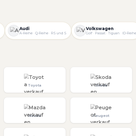
Audi
Volkswagen
A-Reihe · Q-Reihe · RS und S
Golf · Passat · Tiguan · ID-Reih
Toyota
Skoda
Mazda
Peugeot