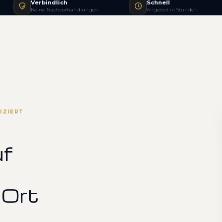
Verbindlich
Schnell
Keine Nachverhandlungen
Angebot in Stunden
IZIERT
uf
 Ort