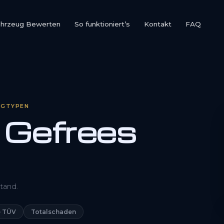
ahrzeug Bewerten
So funktioniert’s
Kontakt
FAQ
UGTYPEN
 Gefrees
0800 1553 5546
tand.
Kostenlos anfragen
 TÜV
Totalschaden