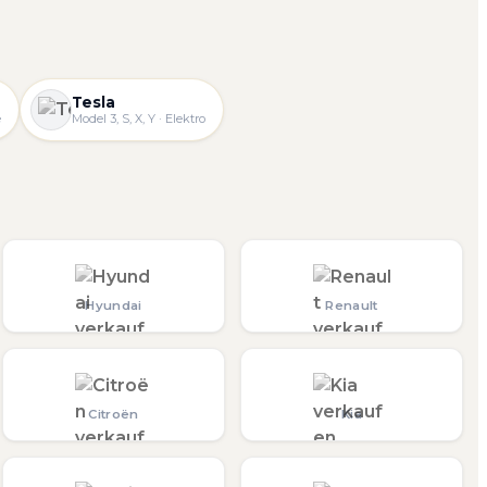
Tesla
e
Model 3, S, X, Y · Elektro
Hyundai
Renault
Citroën
Kia