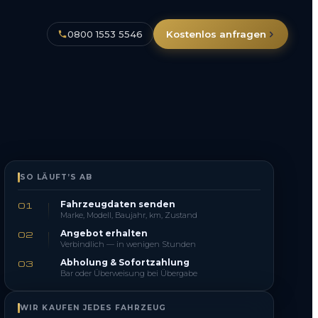
0800 1553 5546
Kostenlos anfragen
SO LÄUFT’S AB
Fahrzeugdaten senden
01
Marke, Modell, Baujahr, km, Zustand
Angebot erhalten
02
Verbindlich — in wenigen Stunden
Abholung & Sofortzahlung
03
Bar oder Überweisung bei Übergabe
WIR KAUFEN JEDES FAHRZEUG