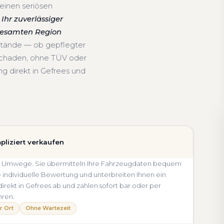
einen seriösen
Ihr zuverlässiger
 gesamten Region
stände — ob gepflegter
schaden, ohne TÜV oder
g direkt in Gefrees und
pliziert verkaufen
ohne Umwege. Sie übermitteln Ihre Fahrzeugdaten bequem
e individuelle Bewertung und unterbreiten Ihnen ein
direkt in Gefrees ab und zahlen sofort bar oder per
hren.
r Ort
Ohne Wartezeit