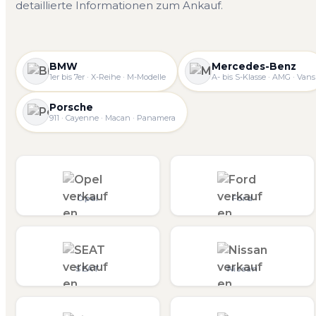
detaillierte Informationen zum Ankauf.
BMW
Mercedes-Benz
1er bis 7er · X-Reihe · M-Modelle
A- bis S-Klasse · AMG · Vans
Porsche
911 · Cayenne · Macan · Panamera
Opel
Ford
SEAT
Nissan