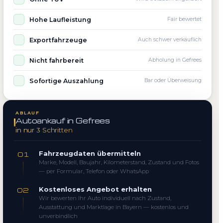
Hohe Laufleistung
Fair bewertet
Exportfahrzeuge
Auch schwer verkäuflich
Nicht fahrbereit
Abholung in Gefrees
Sofortige Auszahlung
Bar oder Überweisung
ABLAUF
Autoankauf in Gefrees
in nur 3 Schritten
Fahrzeugdaten übermitteln
01
Marke, Modell, Baujahr, Kilometerstand, Zustand und Fotos
— per Formular, Telefon oder WhatsApp
Kostenloses Angebot erhalten
02
Wir bewerten Ihr Auto individuell nach Zustand,
Ausstattung und Marktlage in Bayern — kostenlos und
unverbindlich