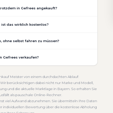
trotzdem in Gefrees angekauft?
chaden, Getriebeschaden, abgelaufenem TÜV oder
st das wirklich kostenlos?
ustand Ihres Fahrzeugs fließt transparent in unsere
gen wir den realen Zustand und die aktuelle Nachfrage
ist vollständig kostenlos und unverbindlich. Wir prüfen
n, ohne selbst fahren zu müssen?
legezustand und die aktuelle Marktlage. So erhalten Sie
etriebeschaden
Faire Bewertung
chätzung, die nah am tatsächlichen Verkaufspreis liegt —
 umfasst die kostenlose Abholung direkt an Ihrer Adresse
in Gefrees verkaufen?
ffpunkt Ihrer Wahl in Gefrees und Umgebung. Auch nicht
lich
Seriöse Einschätzung
lung erfolgt direkt bei Übergabe, auf Wunsch
schnelle Abwicklung. Seit 2010 kaufen wir Fahrzeuge
 Sie erhalten eine kostenlose Bewertung, ein
meldung inklusive
oankauf Meister von einem durchdachten Ablauf:
 Service von der Abholung bis zur Abmeldung. Über
Wir berücksichtigen dabei nicht nur Marke und Modell,
ng und die aktuelle Marktlage in Bayern. So erhalten Sie
n
usfällt als pauschale Online-Rechner.
chst viel Aufwand abzunehmen. Sie übermitteln Ihre Daten
er individuellen Bewertung über die kostenlose Abholung