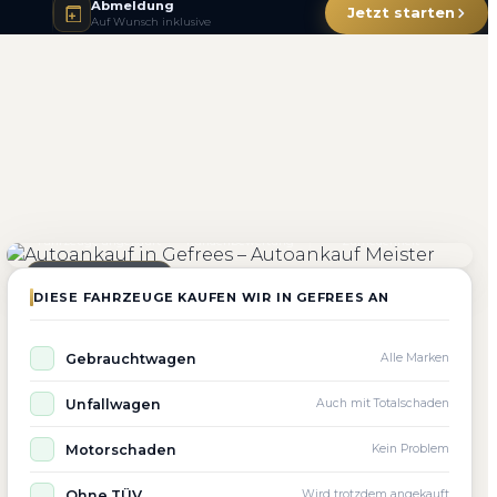
Abmeldung
Jetzt starten
Auf Wunsch inklusive
4.800+
4.9 ★
98%
Fahrzeuge angekauft
Kundenbewertung
Zufriedenheit
Seit 2010 aktiv
DIESE FAHRZEUGE KAUFEN WIR IN GEFREES AN
Gebrauchtwagen
Alle Marken
Unfallwagen
Auch mit Totalschaden
Motorschaden
Kein Problem
Ohne TÜV
Wird trotzdem angekauft