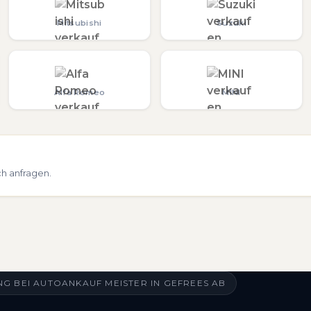
Mitsubishi
Suzuki
Alfa Romeo
MINI
ch anfragen.
G BEI AUTOANKAUF MEISTER IN GEFREES AB