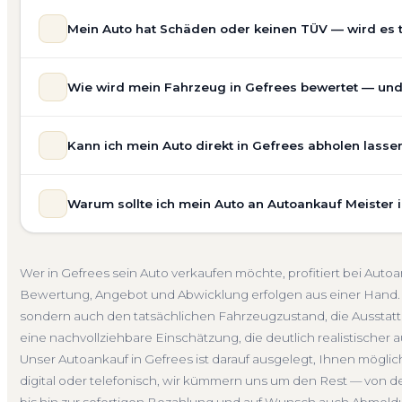
Mein Auto hat Schäden oder keinen TÜV — wird es 
Ja — wir kaufen auch Autos mit Unfallschaden, Motors
Wie wird mein Fahrzeug in Gefrees bewertet — und i
allgemeinem Reparaturbedarf direkt in Gefrees an. Der Z
Bewertung ein. Anders als Online-Rechner berücksichti
Unsere Fahrzeugbewertung für den Autoankauf in Gefrees 
für eine realistische Preiseinschätzung.
Kann ich mein Auto direkt in Gefrees abholen lasse
Marke, Modell, Baujahr, Kilometerstand, Ausstattung, Pf
Unfallwagen Gefrees
Motorschaden
Ohne TÜV
G
keine pauschale Schätzung, sondern eine fundierte Eins
Selbstverständlich. Unser Autoankauf-Service in Gefrees
speziell für den Markt in Bayern.
Warum sollte ich mein Auto an Autoankauf Meister 
— egal ob zu Hause, am Arbeitsplatz oder an einem Tre
Kostenlose Bewertung
Marktwert Gefrees
Unverbind
fahrbereite Fahrzeuge transportieren wir ab. Die Bezah
Autoankauf Meister vereint Erfahrung, Transparenz und 
übernehmen wir auch die Abmeldung.
deutschlandweit an — auch in Gefrees und ganz Bayern.
Abholung Gefrees
Nicht fahrbereit
Barzahlung
Ab
Wer in Gefrees sein Auto verkaufen möchte, profitiert bei Aut
verbindliches Angebot und auf Wunsch den kompletten
Bewertung, Angebot und Abwicklung erfolgen aus einer Hand. 
4.800 zufriedene Kunden sprechen für sich.
sondern auch den tatsächlichen Fahrzeugzustand, die Ausstattu
Seit 2010
4.800+ Ankäufe
Komplettservice
Bayer
eine nachvollziehbare Einschätzung, die deutlich realistischer a
Unser Autoankauf in Gefrees ist darauf ausgelegt, Ihnen mögli
digital oder telefonisch, wir kümmern uns um den Rest — von d