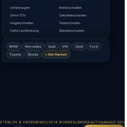
Unfallwagen
Motorschaden
Ohne TÜV
Getriebeschaden
Hagelschaden
Totalschaden
Hohe Laufleistung
Wasserschaden
BMW
Mercedes
Audi
VW
Opel
Ford
Toyota
Škoda
+ Alle Marken
LOS & UNVERBINDLICH
16 BUNDESLÄNDER
AUTOANKAUF DEUTSCH
·
·