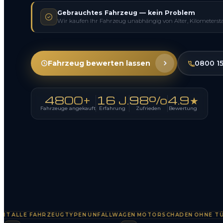
Gebrauchtes Fahrzeug — kein Problem
Wir kaufen Ihr Fahrzeug unabhängig von Alter, Kilometerst
Fahrzeug bewerten lassen
0800 1
4800+
16 J.
98%
4.9★
Fahrzeuge angekauft
Erfahrung
Zufrieden
Bewertung
LLE FAHRZEUGTYPEN
UNFALLWAGEN
MOTORSCHADEN
OHNE TÜV
SO
·
·
·
·