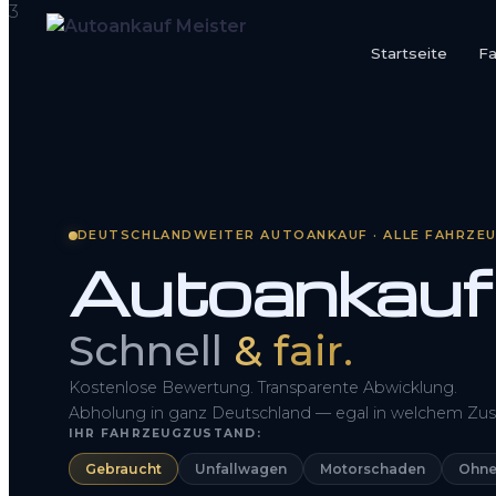
Startseite
F
Startseite
Fahrzeug Bewerten
So funktioniert’s
DEUTSCHLANDWEITER AUTOANKAUF · ALLE FAHRZE
Autoankauf
Kontakt
FAQ
Schnell
& fair.
Kostenlose Bewertung. Transparente Abwicklung.
Abholung in ganz Deutschland — egal in welchem Zus
IHR FAHRZEUGZUSTAND:
Gebraucht
Unfallwagen
Motorschaden
Ohne