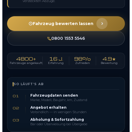
versteckten Abzüge.
Fahrzeug bewerten lassen
0800 1553 5546
4800+
16 J.
98%
4.9★
Fahrzeuge angekauft
Erfahrung
Zufrieden
Bewertung
SO LÄUFT’S AB
Fahrzeugdaten senden
01
Marke, Modell, Baujahr, km, Zustand
Angebot erhalten
02
Verbindlich — in wenigen Stunden
Abholung & Sofortzahlung
03
Bar oder Überweisung bei Übergabe