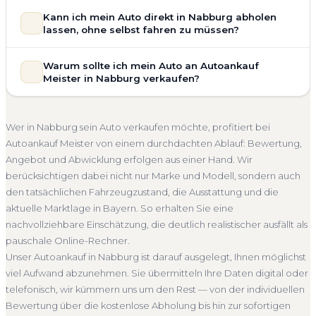
Zustand Ihres Fahrzeugs fließt transparent in unsere
Unsere Fahrzeugbewertung für den Autoankauf in Nabburg
Kann ich mein Auto direkt in Nabburg abholen
Bewertung ein. Anders als Online-Rechner berücksichtigen
ist vollständig kostenlos und unverbindlich. Wir prüfen Marke,
lassen, ohne selbst fahren zu müssen?
wir den realen Zustand und die aktuelle Nachfrage für eine
Modell, Baujahr, Kilometerstand, Ausstattung, Pflegezustand
realistische Preiseinschätzung.
und die aktuelle Marktlage. So erhalten Sie keine pauschale
Selbstverständlich. Unser Autoankauf-Service in Nabburg
Warum sollte ich mein Auto an Autoankauf
Unfallwagen Nabburg
Motorschaden
Ohne TÜV
Schätzung, sondern eine fundierte Einschätzung, die nah am
umfasst die kostenlose Abholung direkt an Ihrer Adresse —
Meister in Nabburg verkaufen?
tatsächlichen Verkaufspreis liegt — speziell für den Markt in
Getriebeschaden
Faire Bewertung
egal ob zu Hause, am Arbeitsplatz oder an einem Treffpunkt
Bayern.
Ihrer Wahl in Nabburg und Umgebung. Auch nicht
Autoankauf Meister vereint Erfahrung, Transparenz und
Kostenlose Bewertung
Marktwert Nabburg
fahrbereite Fahrzeuge transportieren wir ab. Die Bezahlung
schnelle Abwicklung. Seit 2010 kaufen wir Fahrzeuge
Wer in Nabburg sein Auto verkaufen möchte, profitiert bei
erfolgt direkt bei Übergabe, auf Wunsch übernehmen wir
Unverbindlich
Seriöse Einschätzung
deutschlandweit an — auch in Nabburg und ganz Bayern.
Autoankauf Meister von einem durchdachten Ablauf: Bewertung,
auch die Abmeldung.
Sie erhalten eine kostenlose Bewertung, ein verbindliches
Angebot und Abwicklung erfolgen aus einer Hand. Wir
Abholung Nabburg
Nicht fahrbereit
Barzahlung
Angebot und auf Wunsch den kompletten Service von der
berücksichtigen dabei nicht nur Marke und Modell, sondern auch
Abholung bis zur Abmeldung. Über 4.800 zufriedene
Abmeldung inklusive
den tatsächlichen Fahrzeugzustand, die Ausstattung und die
Kunden sprechen für sich.
aktuelle Marktlage in Bayern. So erhalten Sie eine
Seit 2010
4.800+ Ankäufe
Komplettservice
Bayern
nachvollziehbare Einschätzung, die deutlich realistischer ausfällt als
pauschale Online-Rechner.
Unser Autoankauf in Nabburg ist darauf ausgelegt, Ihnen möglichst
viel Aufwand abzunehmen. Sie übermitteln Ihre Daten digital oder
telefonisch, wir kümmern uns um den Rest — von der individuellen
Bewertung über die kostenlose Abholung bis hin zur sofortigen