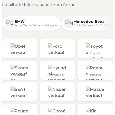
detaillierte Informationen zum Ankauf.
BMW
Mercedes-Benz
1er bis 7er · X-Reihe · M-Modelle
A- bis S-Klasse · AMG · Vans
Opel
Ford
Toyota
Skoda
Hyundai
Renault
SEAT
Nissan
Mazda