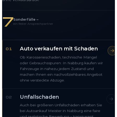
7
Sonderfälle –
ein fester Ansprechpartner
Auto verkaufen mit Schaden
01
Ob Karosserieschaden, technische Mängel
oder Gebrauchsspuren: In Nabburg kaufen wir
Fahrzeuge in nahezu jedem Zustand und
machen Ihnen ein nachvollziehbares Angebot
ohne versteckte Abzüge.
Unfallschaden
02
Auch bei größeren Unfallschäden erhalten Sie
bei Autoankauf Meister in Nabburg eine faire
und realistische Bewertung – transparent,