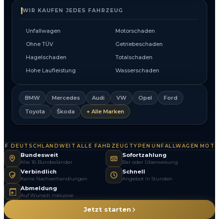
WIR KAUFEN JEDES FAHRZEUG
Unfallwagen
Motorschaden
Ohne TÜV
Getriebeschaden
Hagelschaden
Totalschaden
Hohe Laufleistung
Wasserschaden
BMW
Mercedes
Audi
VW
Opel
Ford
Toyota
Škoda
+ Alle Marken
 DEUTSCHLANDWEIT
ALLE FAHRZEUGTYPEN
UNFALLWAGEN
MOTOR
·
·
·
Bundesweit
Sofortzahlung
Alle 16 Bundesländer
Bar oder Überweisung
Verbindlich
Schnell
Keine Nachverhandlungen
Angebot in Stunden
Abmeldung
Auf Wunsch inklusive
Jetzt starten