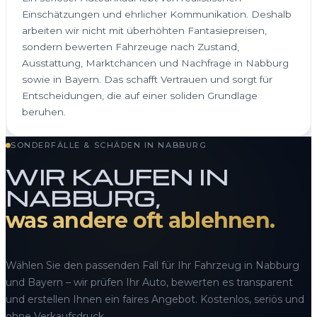
Einschätzungen und ehrlicher Kommunikation. Deshalb
arbeiten wir nicht mit überhöhten Fantasiepreisen,
sondern bewerten Fahrzeuge nach Zustand,
Ausstattung, Marktchancen und Nachfrage in Nabburg
sowie in Bayern. Das schafft Vertrauen und sorgt für
Entscheidungen, die auf einer soliden Grundlage
beruhen.
SONDERFÄLLE & SCHÄDEN IN NABBURG
WIR KAUFEN IN
NABBURG,
was andere oft ablehnen.
Wählen Sie den passenden Fall für Ihr Fahrzeug in Nabburg
und Bayern – wir prüfen Ihr Auto, bewerten es transparent
und erstellen Ihnen ein faires Angebot. Kostenlos, seriös und
ohne Verkaufsdruck.