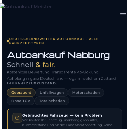
Startseite
DEUTSCHLANDWEITER AUTOANKAUF · ALLE
FAHRZEUGTYPEN
Fahrzeug Bewerten
Autoankauf Nabburg
So funktioniert’s
Schnell
& fair.
Kontakt
Kostenlose Bewertung. Transparente Abwicklung.
Abholung in ganz Deutschland — egal in welchem Zustand.
IHR FAHRZEUGZUSTAND:
FAQ
Gebraucht
Unfallwagen
Motorschaden
Ohne TÜV
Totalschaden
0800 1553 5546
Gebrauchtes Fahrzeug — kein Problem
Kostenlos anfragen
Wir kaufen Ihr Fahrzeug unabhängig von Alter,
Kilometerstand und Marke. Faire Marktbewertung, keine