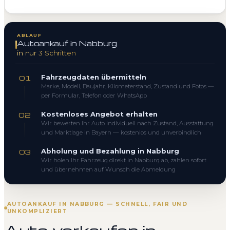
ABLAUF
Autoankauf in Nabburg
in nur 3 Schritten
Fahrzeugdaten übermitteln
01
Marke, Modell, Baujahr, Kilometerstand, Zustand und Fotos —
per Formular, Telefon oder WhatsApp
Kostenloses Angebot erhalten
02
Wir bewerten Ihr Auto individuell nach Zustand, Ausstattung
und Marktlage in Bayern — kostenlos und unverbindlich
Abholung und Bezahlung in Nabburg
03
Wir holen Ihr Fahrzeug direkt in Nabburg ab, zahlen sofort
und übernehmen auf Wunsch die Abmeldung
AUTOANKAUF IN NABBURG — SCHNELL, FAIR UND
UNKOMPLIZIERT