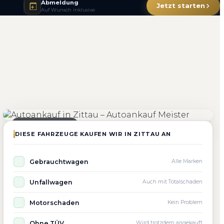
Abmeldung
Jetzt starten
Auf Wunsch inklusive
4.800+
4.9 ★
98%
Fahrzeuge angekauft
Kundenbewertung
Zufriedenheit
Seit 2010 aktiv
DIESE FAHRZEUGE KAUFEN WIR IN ZITTAU AN
Gebrauchtwagen
Alle Marken
Unfallwagen
Auch mit Totalschaden
Motorschaden
Kein Problem
Ohne TÜV
Wird trotzdem angekauft