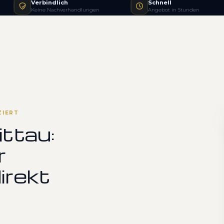
Verbindlich
Schnell
Keine Nachverhandlungen
Angebot in Stunden
ZIERT
ittau:
r
irekt