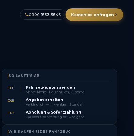
0800 1553 5546
Kostenlos anfragen
SO LÄUFT’S AB
Fahrzeugdaten senden
01
Marke, Modell, Baujahr, km, Zustand
Angebot erhalten
02
Verbindlich — in wenigen Stunden
Abholung & Sofortzahlung
03
Bar oder Überweisung bei Übergabe
WIR KAUFEN JEDES FAHRZEUG