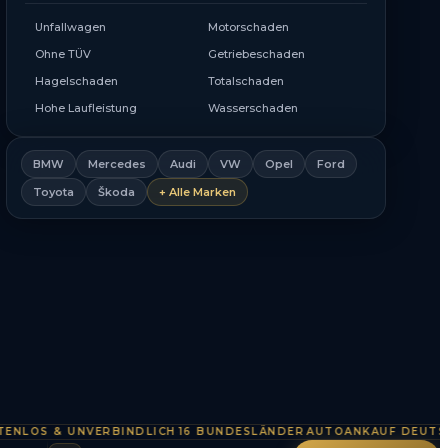
Unfallwagen
Motorschaden
Ohne TÜV
Getriebeschaden
Hagelschaden
Totalschaden
Hohe Laufleistung
Wasserschaden
BMW
Mercedes
Audi
VW
Opel
Ford
Toyota
Škoda
+ Alle Marken
S & UNVERBINDLICH
16 BUNDESLÄNDER
AUTOANKAUF DEUTSCHLA
·
·