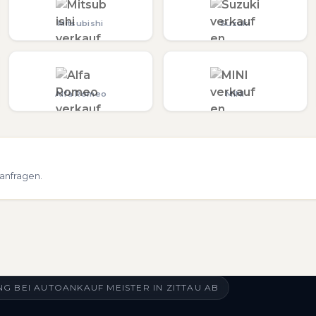
Mitsubishi
Suzuki
Alfa Romeo
MINI
 anfragen.
 BEI AUTOANKAUF MEISTER IN ZITTAU AB