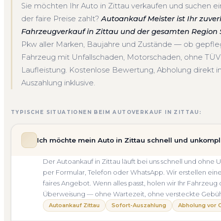
Sie möchten Ihr Auto in Zittau verkaufen und suchen ei
der faire Preise zahlt?
Autoankauf Meister ist Ihr zuver
Fahrzeugverkauf in Zittau und der gesamten Region 
Pkw aller Marken, Baujahre und Zustände — ob gepfl
Fahrzeug mit Unfallschaden, Motorschaden, ohne TÜV
Laufleistung. Kostenlose Bewertung, Abholung direkt in
Auszahlung inklusive.
TYPISCHE SITUATIONEN BEIM AUTOVERKAUF IN ZITTAU:
Ich möchte mein Auto in Zittau schnell und unkompl
Der Autoankauf in Zittau läuft bei uns schnell und oh
per Formular, Telefon oder WhatsApp. Wir erstellen ein
faires Angebot. Wenn alles passt, holen wir Ihr Fahrzeug 
Überweisung — ohne Wartezeit, ohne versteckte Gebü
Autoankauf Zittau
Sofort-Auszahlung
Abholung vor 