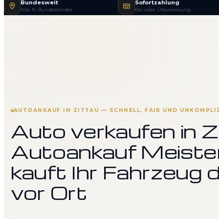
Bundesweit
Sofortzahlung
Alle 16 Bundesländer
Bar oder Überweisung
AUTOANKAUF IN ZITTAU — SCHNELL, FAIR UND UNKOMPLI
Auto verkaufen in Z
Autoankauf Meiste
kauft Ihr Fahrzeug d
vor Ort