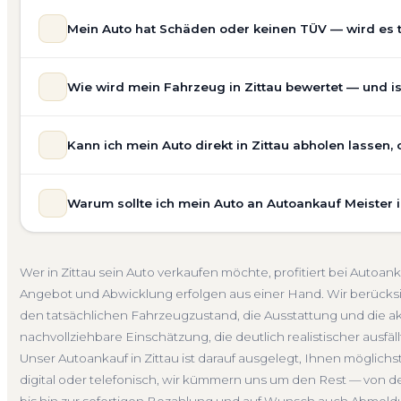
Mein Auto hat Schäden oder keinen TÜV — wird es t
Ja — wir kaufen auch Autos mit Unfallschaden, Motors
Wie wird mein Fahrzeug in Zittau bewertet — und is
allgemeinem Reparaturbedarf direkt in Zittau an. Der Zu
Bewertung ein. Anders als Online-Rechner berücksichti
Unsere Fahrzeugbewertung für den Autoankauf in Zittau i
für eine realistische Preiseinschätzung.
Kann ich mein Auto direkt in Zittau abholen lassen,
Marke, Modell, Baujahr, Kilometerstand, Ausstattung, Pf
Unfallwagen Zittau
Motorschaden
Ohne TÜV
Get
keine pauschale Schätzung, sondern eine fundierte Eins
Selbstverständlich. Unser Autoankauf-Service in Zittau 
speziell für den Markt in Sachsen.
Warum sollte ich mein Auto an Autoankauf Meister i
egal ob zu Hause, am Arbeitsplatz oder an einem Treffp
Kostenlose Bewertung
Marktwert Zittau
Unverbindlic
fahrbereite Fahrzeuge transportieren wir ab. Die Bezah
Autoankauf Meister vereint Erfahrung, Transparenz und 
übernehmen wir auch die Abmeldung.
deutschlandweit an — auch in Zittau und ganz Sachsen. 
Abholung Zittau
Nicht fahrbereit
Barzahlung
Abme
Wer in Zittau sein Auto verkaufen möchte, profitiert bei Auto
verbindliches Angebot und auf Wunsch den kompletten
Angebot und Abwicklung erfolgen aus einer Hand. Wir berücks
4.800 zufriedene Kunden sprechen für sich.
den tatsächlichen Fahrzeugzustand, die Ausstattung und die ak
Seit 2010
4.800+ Ankäufe
Komplettservice
Sachs
nachvollziehbare Einschätzung, die deutlich realistischer ausfäl
Unser Autoankauf in Zittau ist darauf ausgelegt, Ihnen möglich
digital oder telefonisch, wir kümmern uns um den Rest — von d