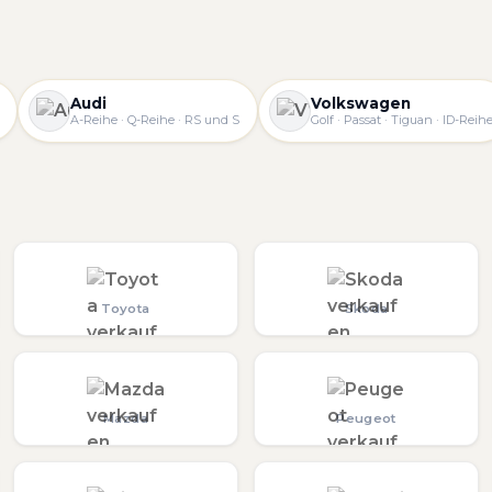
Audi
Volkswagen
A-Reihe · Q-Reihe · RS und S
Golf · Passat · Tiguan · ID-Reih
Toyota
Skoda
Mazda
Peugeot