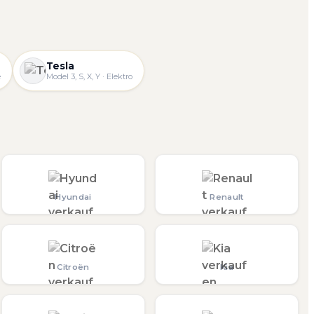
Tesla
e
Model 3, S, X, Y · Elektro
Hyundai
Renault
Citroën
Kia