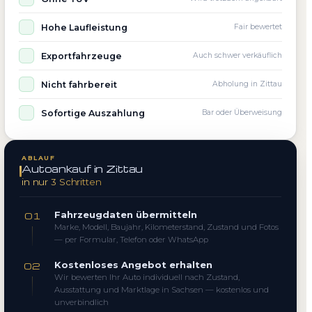
Hohe Laufleistung
Fair bewertet
Exportfahrzeuge
Auch schwer verkäuflich
Nicht fahrbereit
Abholung in Zittau
Sofortige Auszahlung
Bar oder Überweisung
ABLAUF
Autoankauf in Zittau
in nur 3 Schritten
Fahrzeugdaten übermitteln
01
Marke, Modell, Baujahr, Kilometerstand, Zustand und Fotos
— per Formular, Telefon oder WhatsApp
Kostenloses Angebot erhalten
02
Wir bewerten Ihr Auto individuell nach Zustand,
Ausstattung und Marktlage in Sachsen — kostenlos und
unverbindlich