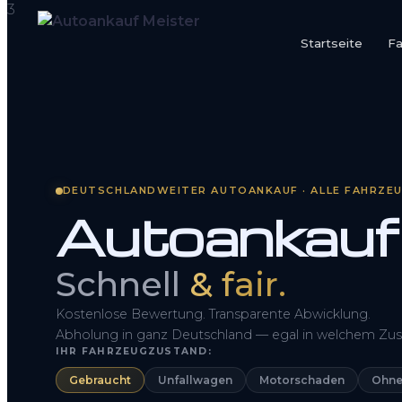
Startseite
F
Startseite
Fahrzeug Bewerten
So funktioniert’s
DEUTSCHLANDWEITER AUTOANKAUF · ALLE FAHRZE
Autoankauf
Kontakt
FAQ
Schnell
& fair.
Kostenlose Bewertung. Transparente Abwicklung.
Abholung in ganz Deutschland — egal in welchem Zus
IHR FAHRZEUGZUSTAND:
Gebraucht
Unfallwagen
Motorschaden
Ohne