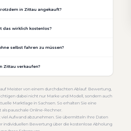
rotzdem in Zittau angekauft?
chaden, Getriebeschaden, abgelaufenem TÜV oder
t das wirklich kostenlos?
stand Ihres Fahrzeugs fließt transparent in unsere
gen wir den realen Zustand und die aktuelle Nachfrage
st vollständig kostenlos und unverbindlich. Wir prüfen
 ohne selbst fahren zu müssen?
legezustand und die aktuelle Marktlage. So erhalten Sie
riebeschaden
Faire Bewertung
chätzung, die nah am tatsächlichen Verkaufspreis liegt —
umfasst die kostenlose Abholung direkt an Ihrer Adresse —
n Zittau verkaufen?
unkt Ihrer Wahl in Zittau und Umgebung. Auch nicht
h
Seriöse Einschätzung
lung erfolgt direkt bei Übergabe, auf Wunsch
schnelle Abwicklung. Seit 2010 kaufen wir Fahrzeuge
Sie erhalten eine kostenlose Bewertung, ein
ldung inklusive
ankauf Meister von einem durchdachten Ablauf: Bewertung,
 Service von der Abholung bis zur Abmeldung. Über
ichtigen dabei nicht nur Marke und Modell, sondern auch
tuelle Marktlage in Sachsen. So erhalten Sie eine
en
lt als pauschale Online-Rechner.
st viel Aufwand abzunehmen. Sie übermitteln Ihre Daten
er individuellen Bewertung über die kostenlose Abholung