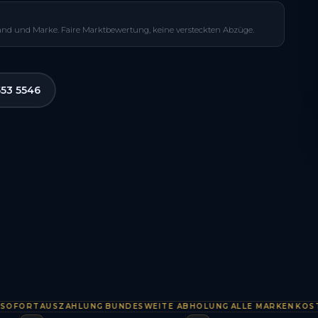
and und Marke. Faire Marktbewertung, keine versteckten Abzüge.
553 5546
RTAUSZAHLUNG
BUNDESWEITE ABHOLUNG
ALLE MARKEN
KOSTENLO
·
·
·