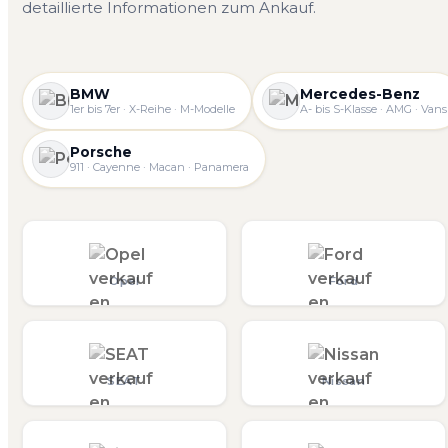
detaillierte Informationen zum Ankauf.
BMW
Mercedes-Benz
1er bis 7er · X-Reihe · M-Modelle
A- bis S-Klasse · AMG · Vans
Porsche
911 · Cayenne · Macan · Panamera
Opel
Ford
SEAT
Nissan