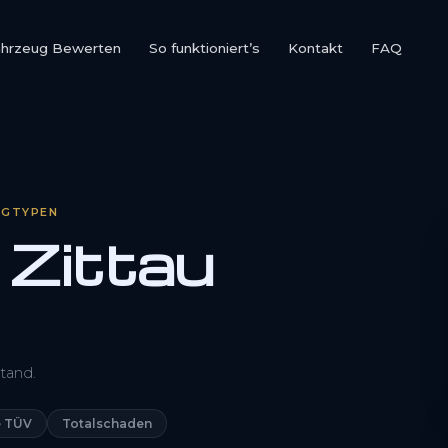
ahrzeug Bewerten
So funktioniert’s
Kontakt
FAQ
UGTYPEN
 Zittau
0800 1553 5546
tand.
Kostenlos anfragen
 TÜV
Totalschaden