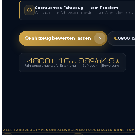
Gebrauchtes Fahrzeug — kein Problem
Wir kaufen Ihr Fahrzeug unabhängig von Alter, Kilometerst
Fahrzeug bewerten lassen
0800 1
4800+
16 J.
98%
4.9★
Fahrzeuge angekauft
Erfahrung
Zufrieden
Bewertung
E FAHRZEUGTYPEN
UNFALLWAGEN
MOTORSCHADEN
OHNE TÜV
SOFO
·
·
·
·