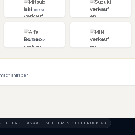
Mitsubishi
Suzuki
Alfa Romeo
MINI
nfach anfragen.
G BEI AUTOANKAUF MEISTER IN ZIEGENRÜCK AB