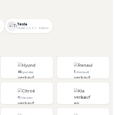
Tesla
e
Model 3, S, X, Y · Elektro
Hyundai
Renault
Citroën
Kia