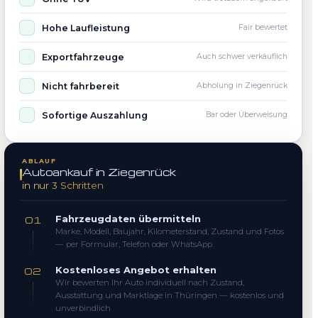
Hohe Laufleistung
Fair bewertet
Exportfahrzeuge
Auch schwer verkäuflich
Nicht fahrbereit
Abholung in Ziegenrück
Sofortige Auszahlung
Bar oder Überweisung
ABLAUF
Autoankauf in Ziegenrück
in nur 3 Schritten
Fahrzeugdaten übermitteln
01
Marke, Modell, Baujahr, Kilometerstand, Zustand und Fotos
— per Formular, Telefon oder WhatsApp
Kostenloses Angebot erhalten
02
Wir bewerten Ihr Auto individuell nach Zustand,
Ausstattung und Marktlage in Thüringen — kostenlos und
unverbindlich