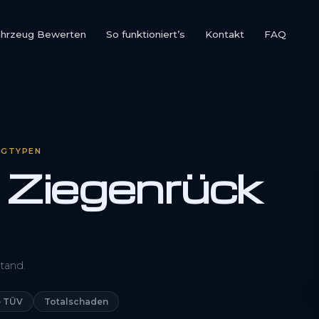
ahrzeug Bewerten
So funktioniert’s
Kontakt
FAQ
UGTYPEN
 Ziegenrück
0800 1553 5546
tand.
Kostenlos anfragen
 TÜV
Totalschaden