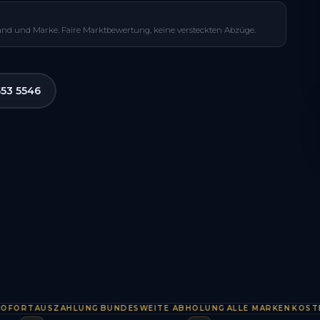
and und Marke. Faire Marktbewertung, keine versteckten Abzüge.
553 5546
RTAUSZAHLUNG
BUNDESWEITE ABHOLUNG
ALLE MARKEN
KOSTENLO
·
·
·