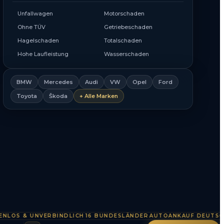
Unfallwagen
Motorschaden
Ohne TÜV
Getriebeschaden
Hagelschaden
Totalschaden
Hohe Laufleistung
Wasserschaden
BMW
Mercedes
Audi
VW
Opel
Ford
Toyota
Škoda
+ Alle Marken
S & UNVERBINDLICH
16 BUNDESLÄNDER
AUTOANKAUF DEUTSCHLA
·
·