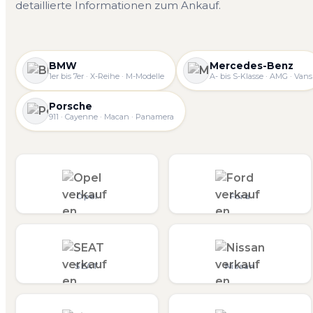
detaillierte Informationen zum Ankauf.
BMW
Mercedes-Benz
1er bis 7er · X-Reihe · M-Modelle
A- bis S-Klasse · AMG · Vans
Porsche
911 · Cayenne · Macan · Panamera
Opel
Ford
SEAT
Nissan