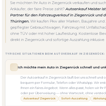
Sie möchten Ihr Auto in Ziegenrück verkaufen und suc
Ankäufer, der faire Preise zahlt?
Autoankauf Meister ist 
Partner für den Fahrzeugverkauf in Ziegenrück und 
Thüringen.
Wir kaufen Pkw aller Marken, Baujahre un
gepflegter Gebrauchtwagen, Fahrzeug mit Unfallscha
ohne TÜV oder mit hoher Laufleistung. Kostenlose Be
direkt in Ziegenrück und sofortige Auszahlung inklusive.
TYPISCHE SITUATIONEN BEIM AUTOVERKAUF IN ZIEGENRÜCK:
Ich möchte mein Auto in Ziegenrück schnell und un
Der Autoankauf in Ziegenrück läuft bei uns schnell un
bequem per Formular, Telefon oder WhatsApp. Wir erste
Ihnen ein faires Angebot. Wenn alles passt, holen wir Ihr
oder per Überweisung — ohne Wartezeit, ohne verstec
Autoankauf Ziegenrück
Sofort-Auszahlung
Abholung