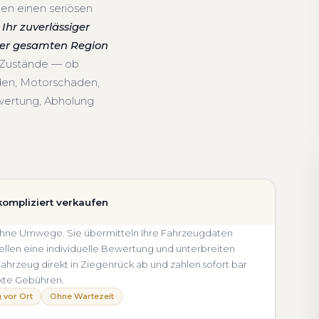
hen einen seriösen
Ihr zuverlässiger
der gesamten Region
d Zustände — ob
den, Motorschaden,
wertung, Abholung
kompliziert verkaufen
d ohne Umwege. Sie übermitteln Ihre Fahrzeugdaten
llen eine individuelle Bewertung und unterbreiten
 Fahrzeug direkt in Ziegenrück ab und zahlen sofort bar
kte Gebühren.
 vor Ort
Ohne Wartezeit