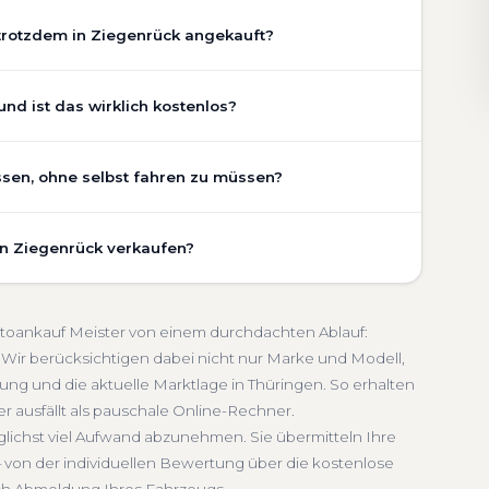
trotzdem in Ziegenrück angekauft?
chaden, Getriebeschaden, abgelaufenem TÜV oder
nd ist das wirklich kostenlos?
er Zustand Ihres Fahrzeugs fließt transparent in unsere
gen wir den realen Zustand und die aktuelle Nachfrage
ück ist vollständig kostenlos und unverbindlich. Wir
ssen, ohne selbst fahren zu müssen?
ung, Pflegezustand und die aktuelle Marktlage. So
Getriebeschaden
Faire Bewertung
undierte Einschätzung, die nah am tatsächlichen
ück umfasst die kostenlose Abholung direkt an Ihrer
in Ziegenrück verkaufen?
inem Treffpunkt Ihrer Wahl in Ziegenrück und Umgebung.
indlich
Seriöse Einschätzung
. Die Bezahlung erfolgt direkt bei Übergabe, auf Wunsch
schnelle Abwicklung. Seit 2010 kaufen wir Fahrzeuge
ingen. Sie erhalten eine kostenlose Bewertung, ein
Abmeldung inklusive
Autoankauf Meister von einem durchdachten Ablauf:
 Service von der Abholung bis zur Abmeldung. Über
Wir berücksichtigen dabei nicht nur Marke und Modell,
ng und die aktuelle Marktlage in Thüringen. So erhalten
ngen
er ausfällt als pauschale Online-Rechner.
glichst viel Aufwand abzunehmen. Sie übermitteln Ihre
 von der individuellen Bewertung über die kostenlose