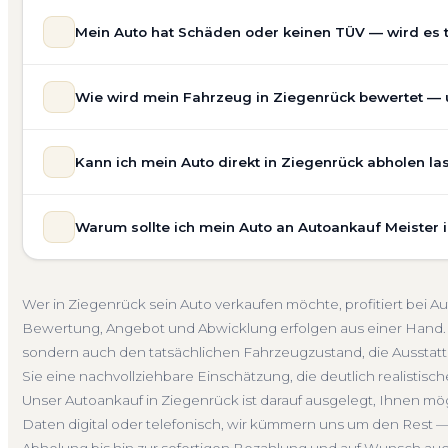
Mein Auto hat Schäden oder keinen TÜV — wird es 
Ja — wir kaufen auch Autos mit Unfallschaden, Motors
Wie wird mein Fahrzeug in Ziegenrück bewertet — u
allgemeinem Reparaturbedarf direkt in Ziegenrück an. D
Bewertung ein. Anders als Online-Rechner berücksichti
Unsere Fahrzeugbewertung für den Autoankauf in Ziegenr
für eine realistische Preiseinschätzung.
Kann ich mein Auto direkt in Ziegenrück abholen la
prüfen Marke, Modell, Baujahr, Kilometerstand, Ausstatt
Unfallwagen Ziegenrück
Motorschaden
Ohne TÜV
erhalten Sie keine pauschale Schätzung, sondern eine f
Selbstverständlich. Unser Autoankauf-Service in Ziegenr
Verkaufspreis liegt — speziell für den Markt in Thüringen.
Warum sollte ich mein Auto an Autoankauf Meister 
Adresse — egal ob zu Hause, am Arbeitsplatz oder an e
Kostenlose Bewertung
Marktwert Ziegenrück
Unverb
Auch nicht fahrbereite Fahrzeuge transportieren wir ab
Autoankauf Meister vereint Erfahrung, Transparenz und 
übernehmen wir auch die Abmeldung.
deutschlandweit an — auch in Ziegenrück und ganz Thür
Abholung Ziegenrück
Nicht fahrbereit
Barzahlung
Wer in Ziegenrück sein Auto verkaufen möchte, profitiert bei 
verbindliches Angebot und auf Wunsch den kompletten
Bewertung, Angebot und Abwicklung erfolgen aus einer Hand. 
4.800 zufriedene Kunden sprechen für sich.
sondern auch den tatsächlichen Fahrzeugzustand, die Ausstattu
Seit 2010
4.800+ Ankäufe
Komplettservice
Thüri
Sie eine nachvollziehbare Einschätzung, die deutlich realistisch
Unser Autoankauf in Ziegenrück ist darauf ausgelegt, Ihnen mö
Daten digital oder telefonisch, wir kümmern uns um den Rest —