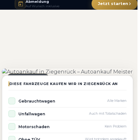
Abmeldung
Jetzt starten
Auf Wunsch inklusive
4.800+
4.9 ★
98%
Fahrzeuge angekauft
Kundenbewertung
Zufriedenheit
Seit 2010 aktiv
DIESE FAHRZEUGE KAUFEN WIR IN ZIEGENRÜCK AN
Gebrauchtwagen
Alle Marken
Unfallwagen
Auch mit Totalschaden
Motorschaden
Kein Problem
Ohne TÜV
Wird trotzdem angekauft