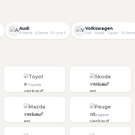
Audi
Volkswagen
A-Reihe · Q-Reihe · RS und S
Golf · Passat · Tiguan · ID-Reih
Toyota
Skoda
Mazda
Peugeot