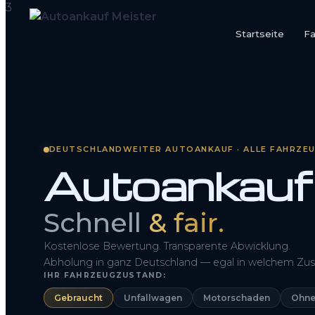
Startseite
F
Startseite
Fahrzeug Bewerten
So funktioniert’s
DEUTSCHLANDWEITER AUTOANKAUF · ALLE FAHRZE
Autoankauf
Kontakt
FAQ
Schnell
& fair.
Kostenlose Bewertung. Transparente Abwicklung.
Abholung in ganz Deutschland — egal in welchem Zus
IHR FAHRZEUGZUSTAND:
Gebraucht
Unfallwagen
Motorschaden
Ohne