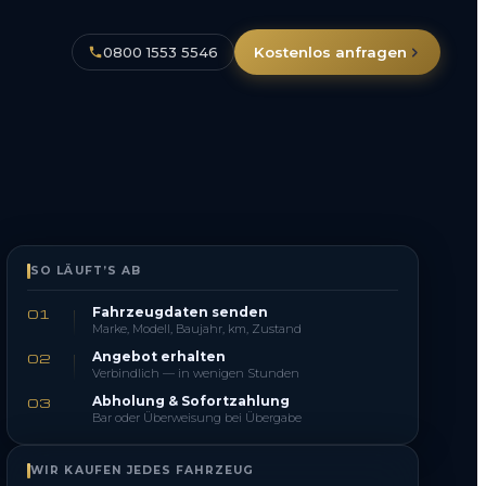
0800 1553 5546
Kostenlos anfragen
SO LÄUFT’S AB
Fahrzeugdaten senden
01
Marke, Modell, Baujahr, km, Zustand
Angebot erhalten
02
Verbindlich — in wenigen Stunden
Abholung & Sofortzahlung
03
Bar oder Überweisung bei Übergabe
WIR KAUFEN JEDES FAHRZEUG