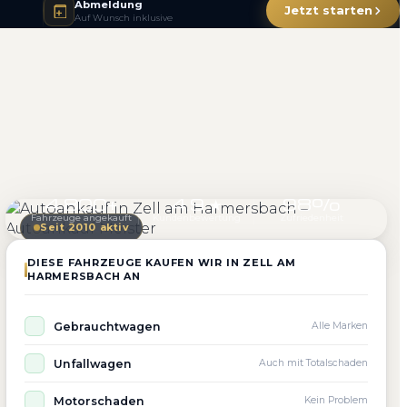
Abmeldung
Jetzt starten
Auf Wunsch inklusive
4.800+
4.9 ★
98%
Fahrzeuge angekauft
Kundenbewertung
Zufriedenheit
Seit 2010 aktiv
DIESE FAHRZEUGE KAUFEN WIR IN ZELL AM
HARMERSBACH AN
Gebrauchtwagen
Alle Marken
Unfallwagen
Auch mit Totalschaden
Motorschaden
Kein Problem