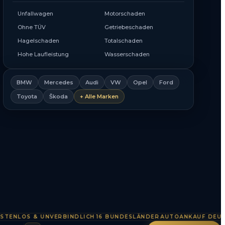
Unfallwagen
Motorschaden
Ohne TÜV
Getriebeschaden
Hagelschaden
Totalschaden
Hohe Laufleistung
Wasserschaden
BMW
Mercedes
Audi
VW
Opel
Ford
Toyota
Škoda
+ Alle Marken
LOS & UNVERBINDLICH
16 BUNDESLÄNDER
AUTOANKAUF DEUTSCHL
·
·