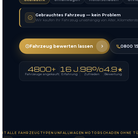
Gebrauchtes Fahrzeug — kein Problem
Wir kaufen Ihr Fahrzeug unabhängig von Alter, Kilometerst
Fahrzeug bewerten lassen
0800 1
4800+
16 J.
98%
4.9★
Fahrzeuge angekauft
Erfahrung
Zufrieden
Bewertung
LLE FAHRZEUGTYPEN
UNFALLWAGEN
MOTORSCHADEN
OHNE TÜV
SO
·
·
·
·