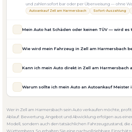
und zahlen sofort bar oder per Überweisung — ohne Wa
Autoankauf Zell am Harmersbach
Sofort-Auszahlung
Mein Auto hat Schäden oder keinen TÜV — wird es 
Ja — wir kaufen auch Autos mit Unfallschaden, Motors
Wie wird mein Fahrzeug in Zell am Harmersbach bew
allgemeinem Reparaturbedarf direkt in Zell am Harmersb
in unsere Bewertung ein. Anders als Online-Rechner ber
Unsere Fahrzeugbewertung für den Autoankauf in Zell a
Nachfrage für eine realistische Preiseinschätzung.
Kann ich mein Auto direkt in Zell am Harmersbach 
unverbindlich. Wir prüfen Marke, Modell, Baujahr, Kilom
Unfallwagen Zell am Harmersbach
Motorschaden
Oh
Marktlage. So erhalten Sie keine pauschale Schätzung, 
Selbstverständlich. Unser Autoankauf-Service in Zell a
tatsächlichen Verkaufspreis liegt — speziell für den Ma
Warum sollte ich mein Auto an Autoankauf Meister
Ihrer Adresse — egal ob zu Hause, am Arbeitsplatz oder
Kostenlose Bewertung
Marktwert Zell am Harmersbach
und Umgebung. Auch nicht fahrbereite Fahrzeuge transpo
Autoankauf Meister vereint Erfahrung, Transparenz und 
Übergabe, auf Wunsch übernehmen wir auch die Abme
deutschlandweit an — auch in Zell am Harmersbach un
Abholung Zell am Harmersbach
Nicht fahrbereit
Barz
Wer in Zell am Harmersbach sein Auto verkaufen möchte, profi
kostenlose Bewertung, ein verbindliches Angebot und 
Ablauf: Bewertung, Angebot und Abwicklung erfolgen aus einer
bis zur Abmeldung. Über 4.800 zufriedene Kunden sprec
Modell, sondern auch den tatsächlichen Fahrzeugzustand, die 
Seit 2010
4.800+ Ankäufe
Komplettservice
Baden
Württemberg. So erhalten Sie eine nachvollziehbare Einschätzung