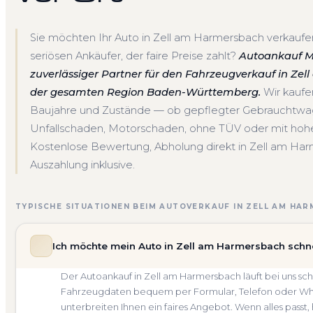
Sie möchten Ihr Auto in Zell am Harmersbach verkauf
seriösen Ankäufer, der faire Preise zahlt?
Autoankauf Mei
zuverlässiger Partner für den Fahrzeugverkauf in Z
der gesamten Region Baden-Württemberg.
Wir kaufe
Baujahre und Zustände — ob gepflegter Gebrauchtwa
Unfallschaden, Motorschaden, ohne TÜV oder mit hoher
Kostenlose Bewertung, Abholung direkt in Zell am Har
Auszahlung inklusive.
TYPISCHE SITUATIONEN BEIM AUTOVERKAUF IN ZELL AM HA
Ich möchte mein Auto in Zell am Harmersbach schne
Der Autoankauf in Zell am Harmersbach läuft bei uns sc
Fahrzeugdaten bequem per Formular, Telefon oder What
unterbreiten Ihnen ein faires Angebot. Wenn alles passt,