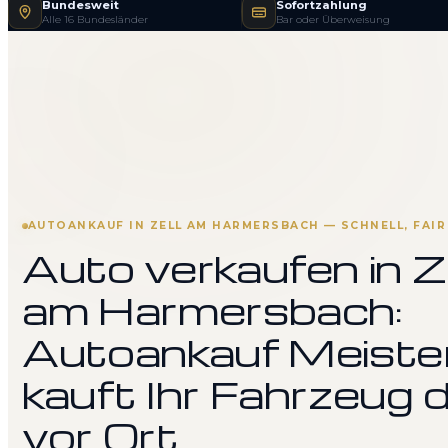
Bundesweit
Sofortzahlung
Alle 16 Bundesländer
Bar oder Überweisung
AUTOANKAUF IN ZELL AM HARMERSBACH — SCHNELL, FAI
Auto verkaufen in Z
am Harmersbach:
Autoankauf Meiste
kauft Ihr Fahrzeug d
vor Ort