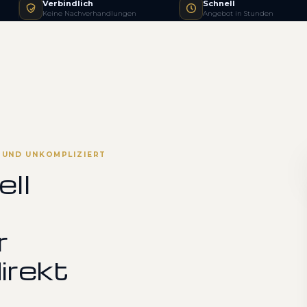
Verbindlich
Schnell
Keine Nachverhandlungen
Angebot in Stunden
R UND UNKOMPLIZIERT
ell
r
irekt