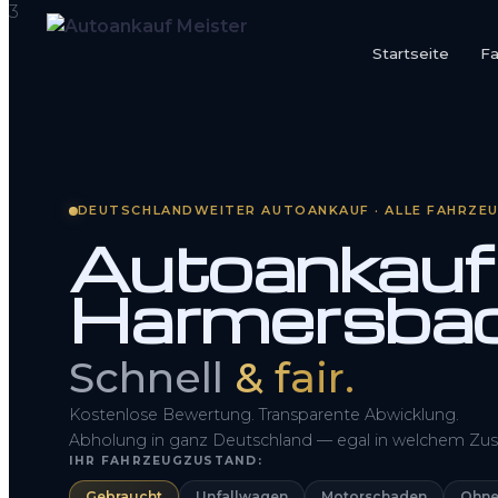
Startseite
F
Startseite
Fahrzeug Bewerten
DEUTSCHLANDWEITER AUTOANKAUF · ALLE FAHRZE
So funktioniert’s
Autoankauf 
Kontakt
Harmersba
FAQ
Schnell
& fair.
Kostenlose Bewertung. Transparente Abwicklung.
Abholung in ganz Deutschland — egal in welchem Zus
IHR FAHRZEUGZUSTAND:
Gebraucht
Unfallwagen
Motorschaden
Ohne