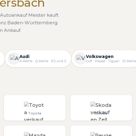
mersbach
Autoankauf Meister kauft
ganz Baden-Württemberg.
um Ankauf.
Audi
Volkswagen
A-Reihe · Q-Reihe · RS und S
Golf · Passat · Tiguan · ID-Reih
Toyota
Skoda