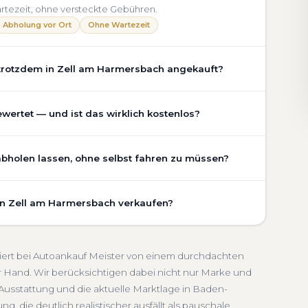
rtezeit, ohne versteckte Gebühren.
Abholung vor Ort
Ohne Wartezeit
trotzdem in Zell am Harmersbach angekauft?
chaden, Getriebeschaden, abgelaufenem TÜV oder
ertet — und ist das wirklich kostenlos?
ach an. Der Zustand Ihres Fahrzeugs fließt transparent
ücksichtigen wir den realen Zustand und die aktuelle
m Harmersbach ist vollständig kostenlos und
abholen lassen, ohne selbst fahren zu müssen?
eterstand, Ausstattung, Pflegezustand und die aktuelle
ne TÜV
Getriebeschaden
Faire Bewertung
sondern eine fundierte Einschätzung, die nah am
m Harmersbach umfasst die kostenlose Abholung direkt an
rkt in Baden-Württemberg.
 in Zell am Harmersbach verkaufen?
 an einem Treffpunkt Ihrer Wahl in Zell am Harmersbach
Unverbindlich
Seriöse Einschätzung
rtieren wir ab. Die Bezahlung erfolgt direkt bei
schnelle Abwicklung. Seit 2010 kaufen wir Fahrzeuge
ldung.
d ganz Baden-Württemberg. Sie erhalten eine
ahlung
Abmeldung inklusive
tiert bei Autoankauf Meister von einem durchdachten
auf Wunsch den kompletten Service von der Abholung
 Hand. Wir berücksichtigen dabei nicht nur Marke und
hen für sich.
Ausstattung und die aktuelle Marktlage in Baden-
-Württemberg
, die deutlich realistischer ausfällt als pauschale