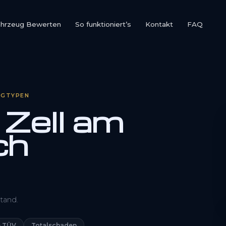
ahrzeug Bewerten
So funktioniert’s
Kontakt
FAQ
UGTYPEN
Zell am
ch
0800 1553 5546
tand.
Kostenlos anfragen
 TÜV
Totalschaden