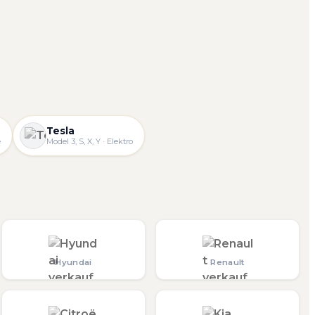
Tesla
e
Model 3, S, X, Y · Elektro
Hyundai
Renault