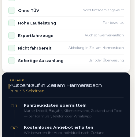
Ohne TÜV
Wird trotzdem angekauft
Hohe Laufleistung
Fair bewertet
Exportfahrzeuge
Auch schwer verkäuflich
Nicht fahrbereit
Abholung in Zell am Harmersbach
Sofortige Auszahlung
Bar oder Überweisung
ABLAUF
Autoankauf in Zell am Harmersbach
in nur 3 Schritten
Fahrzeugdaten übermitteln
01
Marke, Modell, Baujahr, Kilometerstand, Zustand und Fotos
— per Formular, Telefon oder WhatsApp
Kostenloses Angebot erhalten
02
Wir bewerten Ihr Auto individuell nach Zustand,