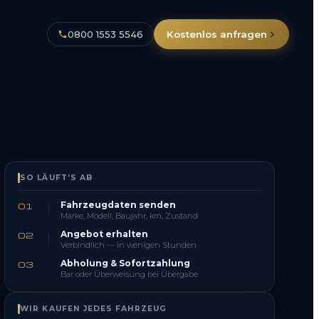
0800 1553 5546
Kostenlos anfragen
SO LÄUFT’S AB
Fahrzeugdaten senden
01
Marke, Modell, Baujahr, km, Zustand
Angebot erhalten
02
Verbindlich — in wenigen Stunden
Abholung & Sofortzahlung
03
Bar oder Überweisung bei Übergabe
WIR KAUFEN JEDES FAHRZEUG