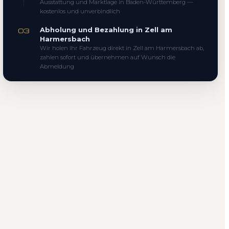
Ausstattung und Marktlage in Baden-Württemberg —
kostenlos und unverbindlich
Abholung und Bezahlung in Zell am
03
Harmersbach
Wir holen Ihr Fahrzeug direkt in Zell am Harmersbach ab,
zahlen sofort und übernehmen auf Wunsch die
Abmeldung