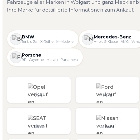
Fahrzeuge aller Marken in Wolgast und ganz Mecklen
Ihre Marke für detaillierte Informationen zum Ankauf.
BMW
Mercedes-Benz
1er bis 7er · X-Reihe · M-Modelle
A- bis S-Klasse · AMG · Vans
Porsche
911 · Cayenne · Macan · Panamera
Opel
Ford
SEAT
Nissan