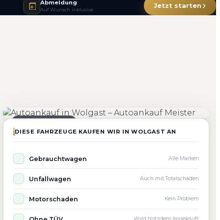
Abmeldung
Jetzt starten
Auf Wunsch inklusive
4.800+
4.9 ★
98%
Fahrzeuge angekauft
Kundenbewertung
Zufriedenheit
Seit 2010 aktiv
DIESE FAHRZEUGE KAUFEN WIR IN WOLGAST AN
Gebrauchtwagen
Alle Marken
Unfallwagen
Auch mit Totalschaden
Motorschaden
Kein Problem
Ohne TÜV
Wird trotzdem angekauft