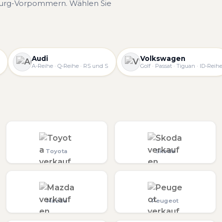
burg-Vorpommern. Wählen Sie
Audi
Volkswagen
A-Reihe · Q-Reihe · RS und S
Golf · Passat · Tiguan · ID-Reih
Toyota
Skoda
Mazda
Peugeot