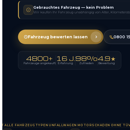
Gebrauchtes Fahrzeug — kein Problem
Wir kaufen Ihr Fahrzeug unabhängig von Alter, Kilometerst
Fahrzeug bewerten lassen
0800 1
4800+
16 J.
98%
4.9★
Fahrzeuge angekauft
Erfahrung
Zufrieden
Bewertung
LE FAHRZEUGTYPEN
UNFALLWAGEN
MOTORSCHADEN
OHNE TÜV
SOF
·
·
·
·