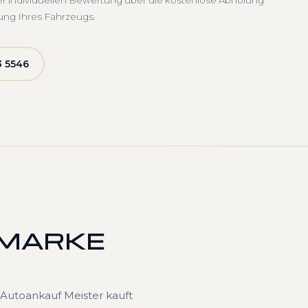
er individuellen Bewertung über die kostenlose Abholung
ung Ihres Fahrzeugs.
3 5546
 MARKE
Autoankauf Meister kauft