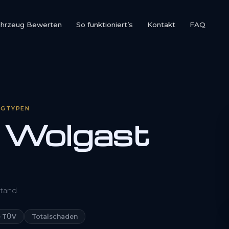
ahrzeug Bewerten
So funktioniert’s
Kontakt
FAQ
UGTYPEN
 Wolgast
0800 1553 5546
tand.
Kostenlos anfragen
 TÜV
Totalschaden