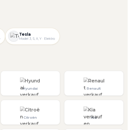
Tesla
e
Model 3, S, X, Y · Elektro
Hyundai
Renault
Citroën
Kia