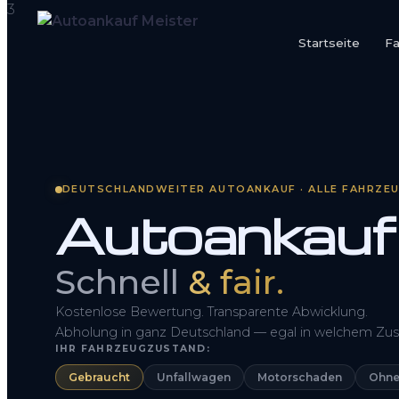
Startseite
F
Startseite
Fahrzeug Bewerten
So funktioniert’s
DEUTSCHLANDWEITER AUTOANKAUF · ALLE FAHRZE
Autoankauf
Kontakt
FAQ
Schnell
& fair.
Kostenlose Bewertung. Transparente Abwicklung.
Abholung in ganz Deutschland — egal in welchem Zus
IHR FAHRZEUGZUSTAND:
Gebraucht
Unfallwagen
Motorschaden
Ohne