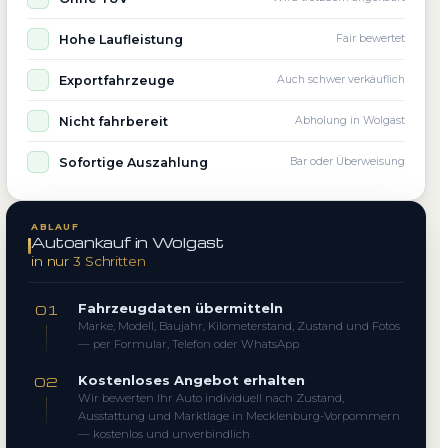
Hohe Laufleistung
Fair bewertet
Exportfahrzeuge
Auch schwer verkäuflich
Nicht fahrbereit
Abholung in Wolgast
Sofortige Auszahlung
Bar oder Überweisung
ABLAUF
Autoankauf in Wolgast
in nur 3 Schritten
Fahrzeugdaten übermitteln
01
Marke, Modell, Baujahr, Kilometerstand, Zustand und Fotos
— per Formular, Telefon oder WhatsApp
Kostenloses Angebot erhalten
02
Wir bewerten Ihr Auto individuell nach Zustand,
Ausstattung und Marktlage in Mecklenburg-Vorpommern
— kostenlos und unverbindlich