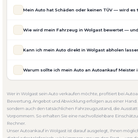
Mein Auto hat Schäden oder keinen TÜV — wird es 
Ja — wir kaufen auch Autos mit Unfallschaden, Motors
Wie wird mein Fahrzeug in Wolgast bewertet — und 
allgemeinem Reparaturbedarf direkt in Wolgast an. Der Z
Bewertung ein. Anders als Online-Rechner berücksichti
Unsere Fahrzeugbewertung für den Autoankauf in Wolgast
für eine realistische Preiseinschätzung.
Kann ich mein Auto direkt in Wolgast abholen lasse
Marke, Modell, Baujahr, Kilometerstand, Ausstattung, Pf
Unfallwagen Wolgast
Motorschaden
Ohne TÜV
G
keine pauschale Schätzung, sondern eine fundierte Eins
Selbstverständlich. Unser Autoankauf-Service in Wolgast
speziell für den Markt in Mecklenburg-Vorpommern.
Warum sollte ich mein Auto an Autoankauf Meister 
— egal ob zu Hause, am Arbeitsplatz oder an einem Tre
Kostenlose Bewertung
Marktwert Wolgast
Unverbind
fahrbereite Fahrzeuge transportieren wir ab. Die Bezah
Autoankauf Meister vereint Erfahrung, Transparenz und 
übernehmen wir auch die Abmeldung.
deutschlandweit an — auch in Wolgast und ganz Meckl
Abholung Wolgast
Nicht fahrbereit
Barzahlung
Ab
Wer in Wolgast sein Auto verkaufen möchte, profitiert bei Aut
Bewertung, ein verbindliches Angebot und auf Wunsch 
Bewertung, Angebot und Abwicklung erfolgen aus einer Hand. 
Abmeldung. Über 4.800 zufriedene Kunden sprechen für
sondern auch den tatsächlichen Fahrzeugzustand, die Ausstatt
Seit 2010
4.800+ Ankäufe
Komplettservice
Meckl
Vorpommern. So erhalten Sie eine nachvollziehbare Einschätzung,
Rechner.
Unser Autoankauf in Wolgast ist darauf ausgelegt, Ihnen mögli