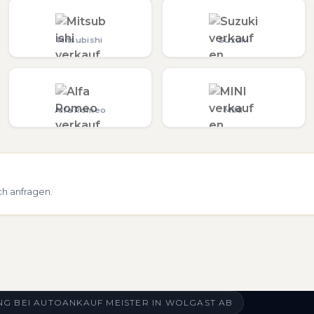
Mitsubishi
Suzuki
Alfa Romeo
MINI
ch anfragen.
G BEI AUTOANKAUF MEISTER IN WOLGAST AB