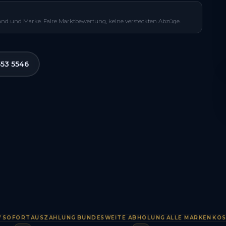
and und Marke. Faire Marktbewertung, keine versteckten Abzüge.
553 5546
ORTAUSZAHLUNG
BUNDESWEITE ABHOLUNG
ALLE MARKEN
KOSTENL
·
·
·