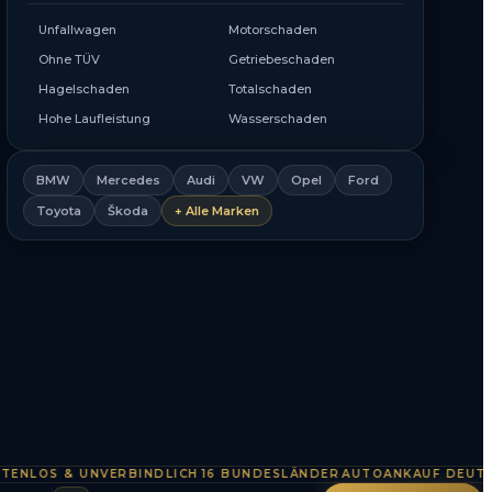
Unfallwagen
Motorschaden
Ohne TÜV
Getriebeschaden
Hagelschaden
Totalschaden
Hohe Laufleistung
Wasserschaden
BMW
Mercedes
Audi
VW
Opel
Ford
Toyota
Škoda
+ Alle Marken
OS & UNVERBINDLICH
16 BUNDESLÄNDER
AUTOANKAUF DEUTSCHL
·
·