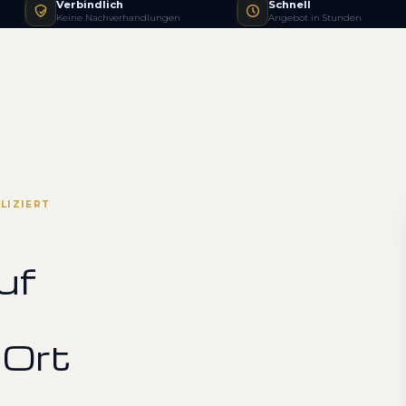
Verbindlich
Schnell
Keine Nachverhandlungen
Angebot in Stunden
LIZIERT
uf
 Ort