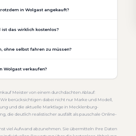
trotzdem in Wolgast angekauft?
chaden, Getriebeschaden, abgelaufenem TÜV oder
ist das wirklich kostenlos?
ustand Ihres Fahrzeugs fließt transparent in unsere
gen wir den realen Zustand und die aktuelle Nachfrage
 ist vollständig kostenlos und unverbindlich. Wir prüfen
n, ohne selbst fahren zu müssen?
legezustand und die aktuelle Marktlage. So erhalten Sie
etriebeschaden
Faire Bewertung
chätzung, die nah am tatsächlichen Verkaufspreis liegt —
 umfasst die kostenlose Abholung direkt an Ihrer Adresse
in Wolgast verkaufen?
ffpunkt Ihrer Wahl in Wolgast und Umgebung. Auch nicht
lich
Seriöse Einschätzung
lung erfolgt direkt bei Übergabe, auf Wunsch
schnelle Abwicklung. Seit 2010 kaufen wir Fahrzeuge
enburg-Vorpommern. Sie erhalten eine kostenlose
meldung inklusive
oankauf Meister von einem durchdachten Ablauf:
den kompletten Service von der Abholung bis zur
Wir berücksichtigen dabei nicht nur Marke und Modell,
 sich.
ung und die aktuelle Marktlage in Mecklenburg-
enburg-Vorpommern
 die deutlich realistischer ausfällt als pauschale Online-
chst viel Aufwand abzunehmen. Sie übermitteln Ihre Daten