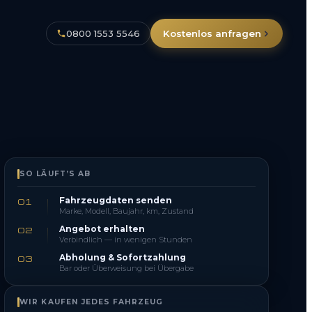
0800 1553 5546
Kostenlos anfragen
SO LÄUFT’S AB
Fahrzeugdaten senden
01
Marke, Modell, Baujahr, km, Zustand
Angebot erhalten
02
Verbindlich — in wenigen Stunden
Abholung & Sofortzahlung
03
Bar oder Überweisung bei Übergabe
WIR KAUFEN JEDES FAHRZEUG