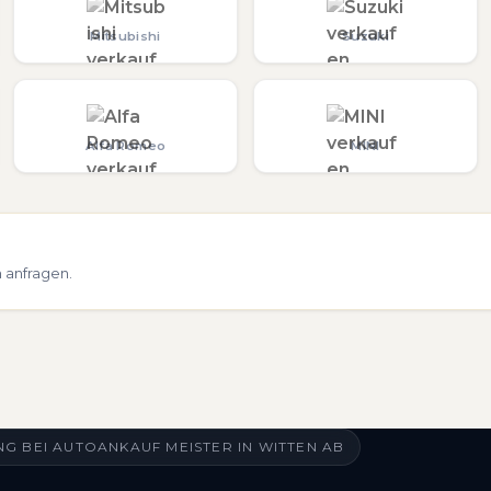
Mitsubishi
Suzuki
Alfa Romeo
MINI
 anfragen.
G BEI AUTOANKAUF MEISTER IN WITTEN AB