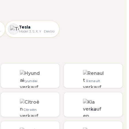
Tesla
e
Model 3, S, X, Y · Elektro
Hyundai
Renault
Citroën
Kia