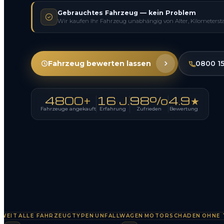
Gebrauchtes Fahrzeug — kein Problem
Wir kaufen Ihr Fahrzeug unabhängig von Alter, Kilometerst
Fahrzeug bewerten lassen
0800 1
4800+
16 J.
98%
4.9★
Fahrzeuge angekauft
Erfahrung
Zufrieden
Bewertung
ALLE FAHRZEUGTYPEN
UNFALLWAGEN
MOTORSCHADEN
OHNE TÜV
S
·
·
·
·