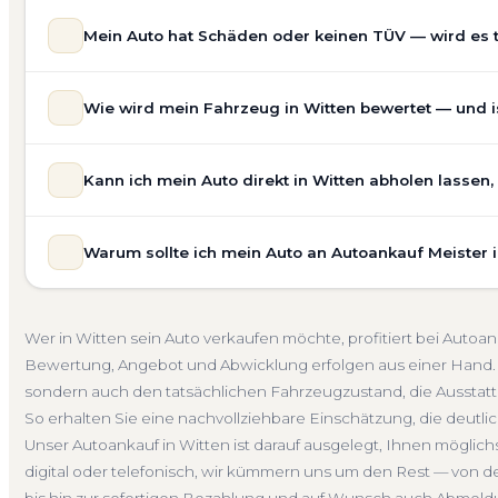
Mein Auto hat Schäden oder keinen TÜV — wird es 
Ja — wir kaufen auch Autos mit Unfallschaden, Motors
Wie wird mein Fahrzeug in Witten bewertet — und is
allgemeinem Reparaturbedarf direkt in Witten an. Der Zu
Bewertung ein. Anders als Online-Rechner berücksichti
Unsere Fahrzeugbewertung für den Autoankauf in Witten i
für eine realistische Preiseinschätzung.
Kann ich mein Auto direkt in Witten abholen lassen
Marke, Modell, Baujahr, Kilometerstand, Ausstattung, Pf
Unfallwagen Witten
Motorschaden
Ohne TÜV
Get
keine pauschale Schätzung, sondern eine fundierte Eins
Selbstverständlich. Unser Autoankauf-Service in Witten 
speziell für den Markt in Nordrhein-Westfalen.
Warum sollte ich mein Auto an Autoankauf Meister 
— egal ob zu Hause, am Arbeitsplatz oder an einem Tre
Kostenlose Bewertung
Marktwert Witten
Unverbindli
fahrbereite Fahrzeuge transportieren wir ab. Die Bezah
Autoankauf Meister vereint Erfahrung, Transparenz und 
übernehmen wir auch die Abmeldung.
deutschlandweit an — auch in Witten und ganz Nordrhei
Abholung Witten
Nicht fahrbereit
Barzahlung
Abm
Wer in Witten sein Auto verkaufen möchte, profitiert bei Auto
ein verbindliches Angebot und auf Wunsch den komplet
Bewertung, Angebot und Abwicklung erfolgen aus einer Hand. 
4.800 zufriedene Kunden sprechen für sich.
sondern auch den tatsächlichen Fahrzeugzustand, die Ausstatt
Seit 2010
4.800+ Ankäufe
Komplettservice
Nordr
So erhalten Sie eine nachvollziehbare Einschätzung, die deutlich
Unser Autoankauf in Witten ist darauf ausgelegt, Ihnen möglic
digital oder telefonisch, wir kümmern uns um den Rest — von d