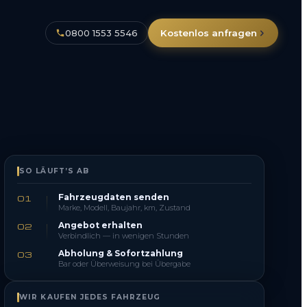
0800 1553 5546
Kostenlos anfragen
SO LÄUFT’S AB
Fahrzeugdaten senden
01
Marke, Modell, Baujahr, km, Zustand
Angebot erhalten
02
Verbindlich — in wenigen Stunden
Abholung & Sofortzahlung
03
Bar oder Überweisung bei Übergabe
WIR KAUFEN JEDES FAHRZEUG