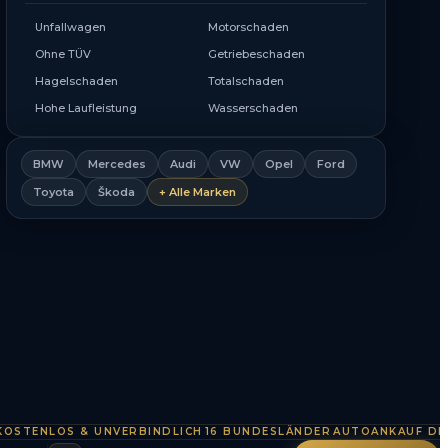
Unfallwagen
Motorschaden
Ohne TÜV
Getriebeschaden
Hagelschaden
Totalschaden
Hohe Laufleistung
Wasserschaden
BMW
Mercedes
Audi
VW
Opel
Ford
Toyota
Škoda
+ Alle Marken
NLOS & UNVERBINDLICH
16 BUNDESLÄNDER
AUTOANKAUF DEUTSC
·
·