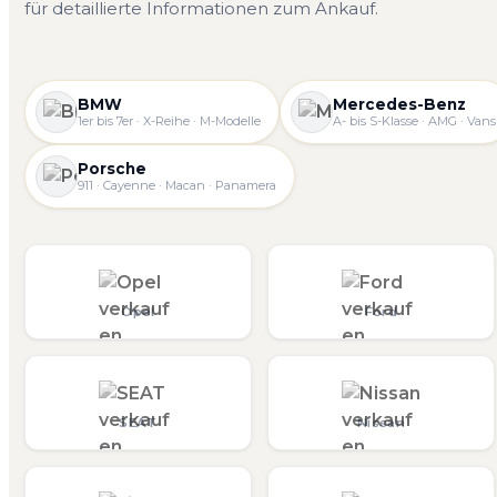
für detaillierte Informationen zum Ankauf.
BMW
Mercedes-Benz
1er bis 7er · X-Reihe · M-Modelle
A- bis S-Klasse · AMG · Vans
Porsche
911 · Cayenne · Macan · Panamera
Opel
Ford
SEAT
Nissan