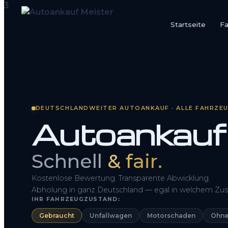
Startseite
F
Startseite
Fahrzeug Bewerten
So funktioniert’s
DEUTSCHLANDWEITER AUTOANKAUF · ALLE FAHRZE
Autoankauf
Kontakt
FAQ
Schnell
& fair.
Kostenlose Bewertung. Transparente Abwicklung.
Abholung in ganz Deutschland — egal in welchem Zus
IHR FAHRZEUGZUSTAND:
Gebraucht
Unfallwagen
Motorschaden
Ohne