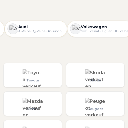
Audi
Volkswagen
A-Reihe · Q-Reihe · RS und S
Golf · Passat · Tiguan · ID-Reih
Toyota
Skoda
Mazda
Peugeot