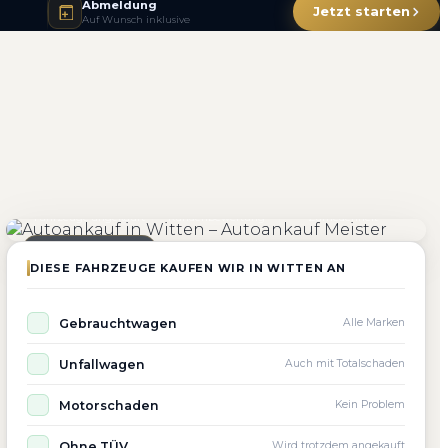
Abmeldung
Jetzt starten
Auf Wunsch inklusive
4.800+
4.9 ★
98%
Fahrzeuge angekauft
Kundenbewertung
Zufriedenheit
Seit 2010 aktiv
DIESE FAHRZEUGE KAUFEN WIR IN WITTEN AN
Gebrauchtwagen
Alle Marken
Unfallwagen
Auch mit Totalschaden
Motorschaden
Kein Problem
Ohne TÜV
Wird trotzdem angekauft