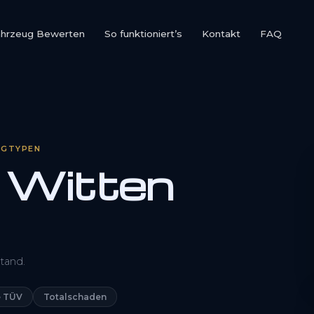
ahrzeug Bewerten
So funktioniert’s
Kontakt
FAQ
UGTYPEN
 Witten
0800 1553 5546
tand.
Kostenlos anfragen
 TÜV
Totalschaden