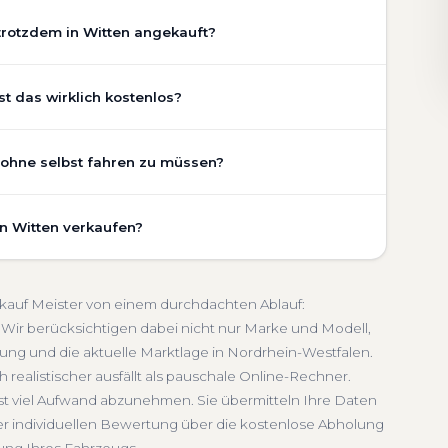
trotzdem in Witten angekauft?
chaden, Getriebeschaden, abgelaufenem TÜV oder
t das wirklich kostenlos?
stand Ihres Fahrzeugs fließt transparent in unsere
gen wir den realen Zustand und die aktuelle Nachfrage
st vollständig kostenlos und unverbindlich. Wir prüfen
, ohne selbst fahren zu müssen?
legezustand und die aktuelle Marktlage. So erhalten Sie
riebeschaden
Faire Bewertung
chätzung, die nah am tatsächlichen Verkaufspreis liegt —
umfasst die kostenlose Abholung direkt an Ihrer Adresse
in Witten verkaufen?
ffpunkt Ihrer Wahl in Witten und Umgebung. Auch nicht
ch
Seriöse Einschätzung
lung erfolgt direkt bei Übergabe, auf Wunsch
schnelle Abwicklung. Seit 2010 kaufen wir Fahrzeuge
n-Westfalen. Sie erhalten eine kostenlose Bewertung,
eldung inklusive
ankauf Meister von einem durchdachten Ablauf:
ten Service von der Abholung bis zur Abmeldung. Über
Wir berücksichtigen dabei nicht nur Marke und Modell,
ung und die aktuelle Marktlage in Nordrhein-Westfalen.
hein-Westfalen
 realistischer ausfällt als pauschale Online-Rechner.
hst viel Aufwand abzunehmen. Sie übermitteln Ihre Daten
er individuellen Bewertung über die kostenlose Abholung