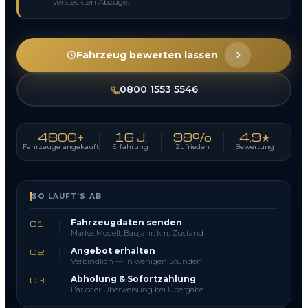
versteckten Abzüge.
Fahrzeug bewerten lassen
0800 1553 5546
4800+
16 J.
98%
4.9★
Fahrzeuge angekauft
Erfahrung
Zufrieden
Bewertung
SO LÄUFT’S AB
Fahrzeugdaten senden
01
Marke, Modell, Baujahr, km, Zustand
Angebot erhalten
02
Verbindlich — in wenigen Stunden
Abholung & Sofortzahlung
03
Bar oder Überweisung bei Übergabe