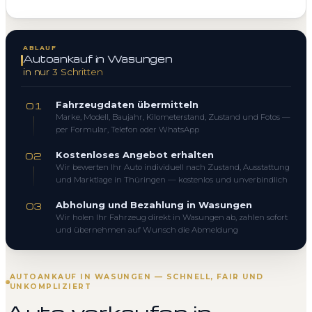
ABLAUF
Autoankauf in Wasungen
in nur 3 Schritten
Fahrzeugdaten übermitteln
01
Marke, Modell, Baujahr, Kilometerstand, Zustand und Fotos —
per Formular, Telefon oder WhatsApp
Kostenloses Angebot erhalten
02
Wir bewerten Ihr Auto individuell nach Zustand, Ausstattung
und Marktlage in Thüringen — kostenlos und unverbindlich
Abholung und Bezahlung in Wasungen
03
Wir holen Ihr Fahrzeug direkt in Wasungen ab, zahlen sofort
und übernehmen auf Wunsch die Abmeldung
AUTOANKAUF IN WASUNGEN — SCHNELL, FAIR UND
UNKOMPLIZIERT