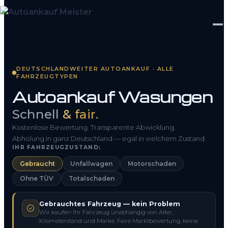
Startseite
DEUTSCHLANDWEITER AUTOANKAUF · ALLE
FAHRZEUGTYPEN
Fahrzeug Bewerten
Autoankauf Wasungen
So funktioniert’s
Schnell
& fair.
Kontakt
Kostenlose Bewertung. Transparente Abwicklung.
Abholung in ganz Deutschland — egal in welchem Zustand.
IHR FAHRZEUGZUSTAND:
FAQ
Gebraucht
Unfallwagen
Motorschaden
Ohne TÜV
Totalschaden
0800 1553 5546
Gebrauchtes Fahrzeug — kein Problem
Kostenlos anfragen
Wir kaufen Ihr Fahrzeug unabhängig von Alter,
Kilometerstand und Marke. Faire Marktbewertung, keine