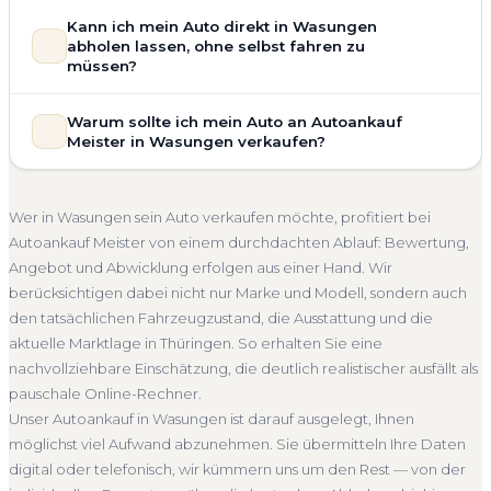
Zustand Ihres Fahrzeugs fließt transparent in unsere
Unsere Fahrzeugbewertung für den Autoankauf in
Kann ich mein Auto direkt in Wasungen
Bewertung ein. Anders als Online-Rechner berücksichtigen
Wasungen ist vollständig kostenlos und unverbindlich. Wir
abholen lassen, ohne selbst fahren zu
wir den realen Zustand und die aktuelle Nachfrage für eine
prüfen Marke, Modell, Baujahr, Kilometerstand, Ausstattung,
müssen?
realistische Preiseinschätzung.
Pflegezustand und die aktuelle Marktlage. So erhalten Sie
Selbstverständlich. Unser Autoankauf-Service in Wasungen
Unfallwagen Wasungen
Motorschaden
Ohne TÜV
keine pauschale Schätzung, sondern eine fundierte
Warum sollte ich mein Auto an Autoankauf
umfasst die kostenlose Abholung direkt an Ihrer Adresse —
Einschätzung, die nah am tatsächlichen Verkaufspreis liegt —
Getriebeschaden
Faire Bewertung
Meister in Wasungen verkaufen?
egal ob zu Hause, am Arbeitsplatz oder an einem Treffpunkt
speziell für den Markt in Thüringen.
Ihrer Wahl in Wasungen und Umgebung. Auch nicht
Autoankauf Meister vereint Erfahrung, Transparenz und
Kostenlose Bewertung
Marktwert Wasungen
fahrbereite Fahrzeuge transportieren wir ab. Die Bezahlung
schnelle Abwicklung. Seit 2010 kaufen wir Fahrzeuge
Unverbindlich
Seriöse Einschätzung
Wer in Wasungen sein Auto verkaufen möchte, profitiert bei
erfolgt direkt bei Übergabe, auf Wunsch übernehmen wir
deutschlandweit an — auch in Wasungen und ganz
Autoankauf Meister von einem durchdachten Ablauf: Bewertung,
auch die Abmeldung.
Thüringen. Sie erhalten eine kostenlose Bewertung, ein
Angebot und Abwicklung erfolgen aus einer Hand. Wir
Abholung Wasungen
Nicht fahrbereit
Barzahlung
verbindliches Angebot und auf Wunsch den kompletten
berücksichtigen dabei nicht nur Marke und Modell, sondern auch
Service von der Abholung bis zur Abmeldung. Über 4.800
Abmeldung inklusive
den tatsächlichen Fahrzeugzustand, die Ausstattung und die
zufriedene Kunden sprechen für sich.
aktuelle Marktlage in Thüringen. So erhalten Sie eine
Seit 2010
4.800+ Ankäufe
Komplettservice
nachvollziehbare Einschätzung, die deutlich realistischer ausfällt als
Thüringen
pauschale Online-Rechner.
Unser Autoankauf in Wasungen ist darauf ausgelegt, Ihnen
möglichst viel Aufwand abzunehmen. Sie übermitteln Ihre Daten
digital oder telefonisch, wir kümmern uns um den Rest — von der