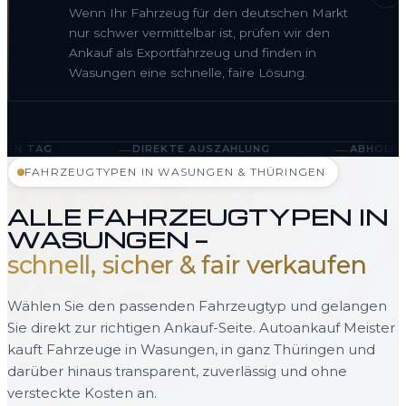
Wenn Ihr Fahrzeug für den deutschen Markt
nur schwer vermittelbar ist, prüfen wir den
Ankauf als Exportfahrzeug und finden in
Wasungen eine schnelle, faire Lösung.
—
—
DIREKTE AUSZAHLUNG
ABHOLUNG IN WASUNGEN
FAHRZEUGTYPEN IN WASUNGEN & THÜRINGEN
ALLE FAHRZEUGTYPEN IN
WASUNGEN —
schnell, sicher & fair verkaufen
Wählen Sie den passenden Fahrzeugtyp und gelangen
Sie direkt zur richtigen Ankauf-Seite. Autoankauf Meister
kauft Fahrzeuge in Wasungen, in ganz Thüringen und
darüber hinaus transparent, zuverlässig und ohne
versteckte Kosten an.