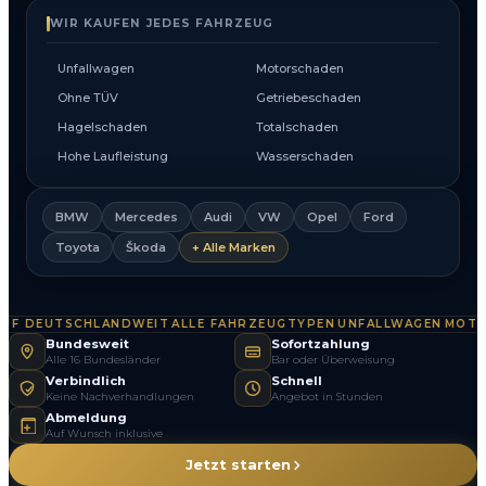
WIR KAUFEN JEDES FAHRZEUG
Unfallwagen
Motorschaden
Ohne TÜV
Getriebeschaden
Hagelschaden
Totalschaden
Hohe Laufleistung
Wasserschaden
BMW
Mercedes
Audi
VW
Opel
Ford
Toyota
Škoda
+ Alle Marken
F DEUTSCHLANDWEIT
ALLE FAHRZEUGTYPEN
UNFALLWAGEN
MOTOR
·
·
·
Bundesweit
Sofortzahlung
Alle 16 Bundesländer
Bar oder Überweisung
Verbindlich
Schnell
Keine Nachverhandlungen
Angebot in Stunden
Abmeldung
Auf Wunsch inklusive
Jetzt starten