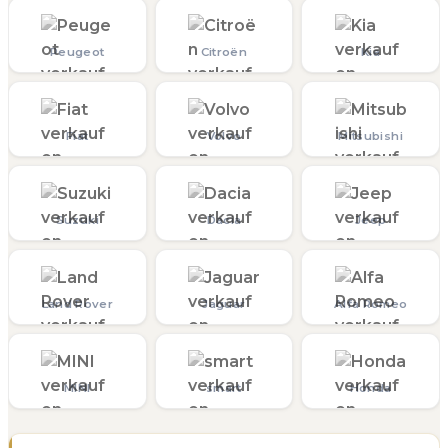
Peugeot
Citroën
Kia
Fiat
Volvo
Mitsubishi
Suzuki
Dacia
Jeep
Land Rover
Jaguar
Alfa Romeo
MINI
smart
Honda