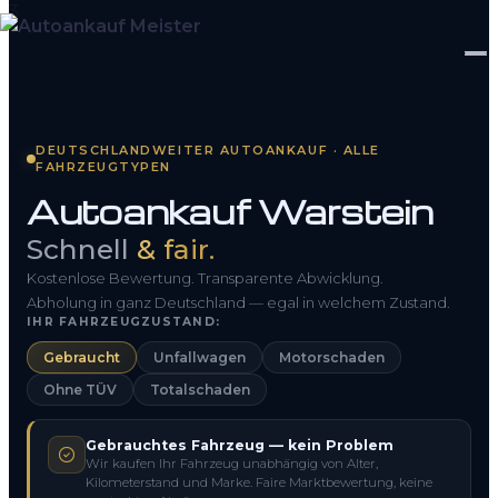
Startseite
DEUTSCHLANDWEITER AUTOANKAUF · ALLE
FAHRZEUGTYPEN
Fahrzeug Bewerten
Autoankauf Warstein
So funktioniert’s
Schnell
& fair.
Kontakt
Kostenlose Bewertung. Transparente Abwicklung.
Abholung in ganz Deutschland — egal in welchem Zustand.
IHR FAHRZEUGZUSTAND:
FAQ
Gebraucht
Unfallwagen
Motorschaden
Ohne TÜV
Totalschaden
0800 1553 5546
Gebrauchtes Fahrzeug — kein Problem
Kostenlos anfragen
Wir kaufen Ihr Fahrzeug unabhängig von Alter,
Kilometerstand und Marke. Faire Marktbewertung, keine