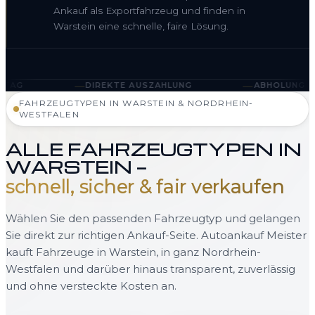
Ankauf als Exportfahrzeug und finden in
Warstein eine schnelle, faire Lösung.
—
DIREKTE AUSZAHLUNG
ABHOLUNG IN WARSTEIN UND
FAHRZEUGTYPEN IN WARSTEIN & NORDRHEIN-
WESTFALEN
ALLE FAHRZEUGTYPEN IN
WARSTEIN —
schnell, sicher & fair verkaufen
Wählen Sie den passenden Fahrzeugtyp und gelangen
Sie direkt zur richtigen Ankauf-Seite. Autoankauf Meister
kauft Fahrzeuge in Warstein, in ganz Nordrhein-
Westfalen und darüber hinaus transparent, zuverlässig
und ohne versteckte Kosten an.