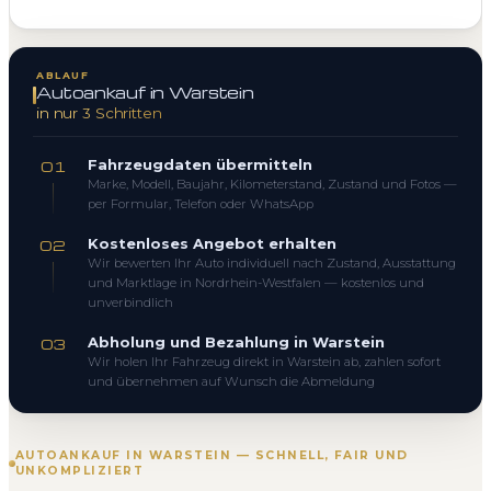
ABLAUF
Autoankauf in Warstein
in nur 3 Schritten
Fahrzeugdaten übermitteln
01
Marke, Modell, Baujahr, Kilometerstand, Zustand und Fotos —
per Formular, Telefon oder WhatsApp
Kostenloses Angebot erhalten
02
Wir bewerten Ihr Auto individuell nach Zustand, Ausstattung
und Marktlage in Nordrhein-Westfalen — kostenlos und
unverbindlich
Abholung und Bezahlung in Warstein
03
Wir holen Ihr Fahrzeug direkt in Warstein ab, zahlen sofort
und übernehmen auf Wunsch die Abmeldung
AUTOANKAUF IN WARSTEIN — SCHNELL, FAIR UND
UNKOMPLIZIERT