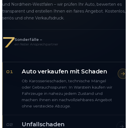
und Nordrhein-Westfalen – wir prüfen Ihr Auto, bewerten es
transparent und erstellen Ihnen ein faires Angebot. Kostenlos,
seriös und ohne Verkaufsdruck.
7
Sonderfälle –
ein fester Ansprechpartner
Auto verkaufen mit Schaden
01
Ob Karosserieschaden, technische Mängel
oder Gebrauchsspuren: In Warstein kaufen wir
Fahrzeuge in nahezu jedem Zustand und
machen Ihnen ein nachvollziehbares Angebot
ohne versteckte Abzüge.
Unfallschaden
02