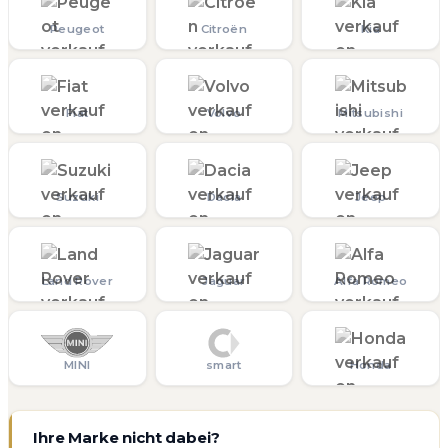
Peugeot
Citroën
Kia
Fiat
Volvo
Mitsubishi
Suzuki
Dacia
Jeep
Land Rover
Jaguar
Alfa Romeo
MINI
smart
Honda
Ihre Marke nicht dabei?