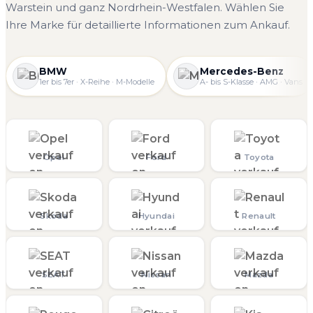
Warstein und ganz Nordrhein-Westfalen. Wählen Sie
Ihre Marke für detaillierte Informationen zum Ankauf.
BMW
Mercedes-Benz
1er bis 7er · X-Reihe · M-Modelle
A- bis S-Klasse · AMG · Vans
Opel
Ford
Toyota
Skoda
Hyundai
Renault
SEAT
Nissan
Mazda