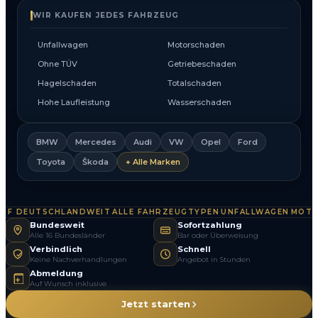
WIR KAUFEN JEDES FAHRZEUG
Unfallwagen
Motorschaden
Ohne TÜV
Getriebeschaden
Hagelschaden
Totalschaden
Hohe Laufleistung
Wasserschaden
BMW
Mercedes
Audi
VW
Opel
Ford
Toyota
Škoda
+ Alle Marken
 DEUTSCHLANDWEIT
ALLE FAHRZEUGTYPEN
UNFALLWAGEN
MOTOR
·
·
·
Bundesweit
Sofortzahlung
Alle 16 Bundesländer
Bar oder Überweisung
Verbindlich
Schnell
Keine Nachverhandlungen
Angebot in Stunden
Abmeldung
Auf Wunsch inklusive
Jetzt starten