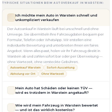
TYPISCHE SITUATIONEN BEIM AUTOVERKAUF IN WARSTEIN:
Ich möchte mein Auto in Warstein schnell und
unkompliziert verkaufen
Der Autoankauf in Warstein läuft bei uns schnell und ohne
Umwege. Sie übermitteln Ihre Fahrzeugdaten bequem per
Formular, Telefon oder WhatsApp. Wir erstellen eine
individuelle Bewertung und unterbreiten Ihnen ein faires
Angebot. Wenn alles passt, holen wir Ihr Fahrzeug direkt in
Warstein ab und zahlen sofort bar oder per Überweisung —
ohne Wartezeit, ohne versteckte Gebühren.
Autoankauf Warstein
Sofort-Auszahlung
Abholung vor Ort
Ohne Wartezeit
Mein Auto hat Schäden oder keinen TÜV —
wird es trotzdem in Warstein angekauft?
Ja — wir kaufen auch Autos mit Unfallschaden,
Wie wird mein Fahrzeug in Warstein bewertet
Motorschaden, Getriebeschaden, abgelaufenem TÜV oder
— und ist das wirklich kostenlos?