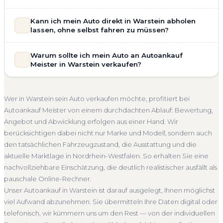
allgemeinem Reparaturbedarf direkt in Warstein an. Der
Zustand Ihres Fahrzeugs fließt transparent in unsere
Unsere Fahrzeugbewertung für den Autoankauf in Warstein
Kann ich mein Auto direkt in Warstein abholen
Bewertung ein. Anders als Online-Rechner berücksichtigen
ist vollständig kostenlos und unverbindlich. Wir prüfen Marke,
lassen, ohne selbst fahren zu müssen?
wir den realen Zustand und die aktuelle Nachfrage für eine
Modell, Baujahr, Kilometerstand, Ausstattung, Pflegezustand
realistische Preiseinschätzung.
und die aktuelle Marktlage. So erhalten Sie keine pauschale
Selbstverständlich. Unser Autoankauf-Service in Warstein
Warum sollte ich mein Auto an Autoankauf
Unfallwagen Warstein
Motorschaden
Ohne TÜV
Schätzung, sondern eine fundierte Einschätzung, die nah am
umfasst die kostenlose Abholung direkt an Ihrer Adresse —
Meister in Warstein verkaufen?
tatsächlichen Verkaufspreis liegt — speziell für den Markt in
Getriebeschaden
Faire Bewertung
egal ob zu Hause, am Arbeitsplatz oder an einem Treffpunkt
Nordrhein-Westfalen.
Ihrer Wahl in Warstein und Umgebung. Auch nicht
Autoankauf Meister vereint Erfahrung, Transparenz und
Kostenlose Bewertung
Marktwert Warstein
fahrbereite Fahrzeuge transportieren wir ab. Die Bezahlung
schnelle Abwicklung. Seit 2010 kaufen wir Fahrzeuge
Wer in Warstein sein Auto verkaufen möchte, profitiert bei
erfolgt direkt bei Übergabe, auf Wunsch übernehmen wir
Unverbindlich
Seriöse Einschätzung
deutschlandweit an — auch in Warstein und ganz Nordrhein-
Autoankauf Meister von einem durchdachten Ablauf: Bewertung,
auch die Abmeldung.
Westfalen. Sie erhalten eine kostenlose Bewertung, ein
Angebot und Abwicklung erfolgen aus einer Hand. Wir
Abholung Warstein
Nicht fahrbereit
Barzahlung
verbindliches Angebot und auf Wunsch den kompletten
berücksichtigen dabei nicht nur Marke und Modell, sondern auch
Service von der Abholung bis zur Abmeldung. Über 4.800
Abmeldung inklusive
den tatsächlichen Fahrzeugzustand, die Ausstattung und die
zufriedene Kunden sprechen für sich.
aktuelle Marktlage in Nordrhein-Westfalen. So erhalten Sie eine
Seit 2010
4.800+ Ankäufe
Komplettservice
nachvollziehbare Einschätzung, die deutlich realistischer ausfällt als
Nordrhein-Westfalen
pauschale Online-Rechner.
Unser Autoankauf in Warstein ist darauf ausgelegt, Ihnen möglichst
viel Aufwand abzunehmen. Sie übermitteln Ihre Daten digital oder
telefonisch, wir kümmern uns um den Rest — von der individuellen