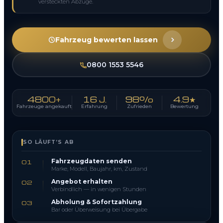
versteckten Abzüge.
Fahrzeug bewerten lassen
0800 1553 5546
4800+
16 J.
98%
4.9★
Fahrzeuge angekauft
Erfahrung
Zufrieden
Bewertung
SO LÄUFT’S AB
Fahrzeugdaten senden
01
Marke, Modell, Baujahr, km, Zustand
Angebot erhalten
02
Verbindlich — in wenigen Stunden
Abholung & Sofortzahlung
03
Bar oder Überweisung bei Übergabe