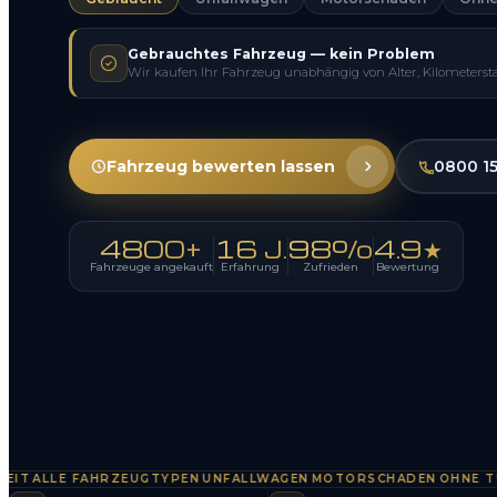
Gebrauchtes Fahrzeug — kein Problem
Wir kaufen Ihr Fahrzeug unabhängig von Alter, Kilometerst
Fahrzeug bewerten lassen
0800 1
4800+
16 J.
98%
4.9★
Fahrzeuge angekauft
Erfahrung
Zufrieden
Bewertung
ALLE FAHRZEUGTYPEN
UNFALLWAGEN
MOTORSCHADEN
OHNE TÜV
S
·
·
·
·