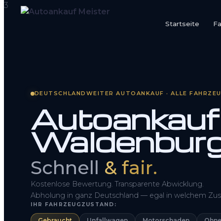
Startseite
F
Startseite
Fahrzeug Bewerten
DEUTSCHLANDWEITER AUTOANKAUF · ALLE FAHRZE
So funktioniert’s
Autoankauf
Kontakt
Waldenburg
FAQ
Schnell
& fair.
Kostenlose Bewertung. Transparente Abwicklung.
Abholung in ganz Deutschland — egal in welchem Zus
IHR FAHRZEUGZUSTAND:
Gebraucht
Unfallwagen
Motorschaden
Ohne