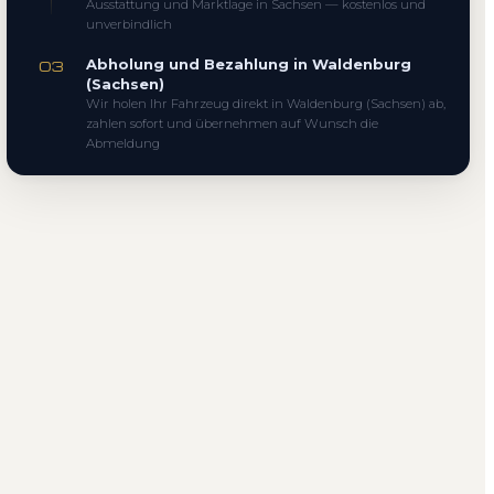
Ausstattung und Marktlage in Sachsen — kostenlos und
unverbindlich
Abholung und Bezahlung in Waldenburg
03
(Sachsen)
Wir holen Ihr Fahrzeug direkt in Waldenburg (Sachsen) ab,
zahlen sofort und übernehmen auf Wunsch die
Abmeldung