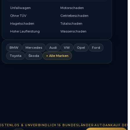
Unfallwagen
Motorschaden
Ohne TÜV
Getriebeschaden
Hagelschaden
Totalschaden
Hohe Laufleistung
Wasserschaden
BMW
Mercedes
Audi
VW
Opel
Ford
Toyota
Škoda
+ Alle Marken
NLOS & UNVERBINDLICH
16 BUNDESLÄNDER
AUTOANKAUF DEUTSCH
·
·