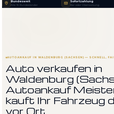
Bundesweit
Sofortzahlung
Alle 16 Bundesländer
Bar oder Überweisung
AUTOANKAUF IN WALDENBURG (SACHSEN) — SCHNELL, FA
Auto verkaufen in
Waldenburg (Sachs
Autoankauf Meiste
kauft Ihr Fahrzeug d
vor Ort