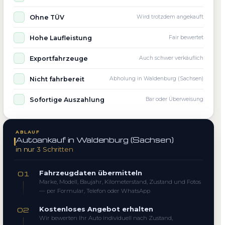
Ohne TÜV
Wird trotzdem angekauft
Hohe Laufleistung
Fair bewertet
Exportfahrzeuge
Auch schwer verkäuflich
Nicht fahrbereit
Abholung in Waldenburg (Sachsen)
Sofortige Auszahlung
Bar oder Überweisung
ABLAUF
Autoankauf in Waldenburg (Sachsen)
in nur 3 Schritten
Fahrzeugdaten übermitteln
01
Marke, Modell, Baujahr, Kilometerstand, Zustand und Fotos
— per Formular, Telefon oder WhatsApp
Kostenloses Angebot erhalten
02
Wir bewerten Ihr Auto individuell nach Zustand,