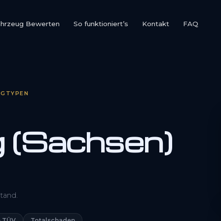
ahrzeug Bewerten
So funktioniert’s
Kontakt
FAQ
UGTYPEN
 (Sachsen)
0800 1553 5546
tand.
Kostenlos anfragen
 TÜV
Totalschaden