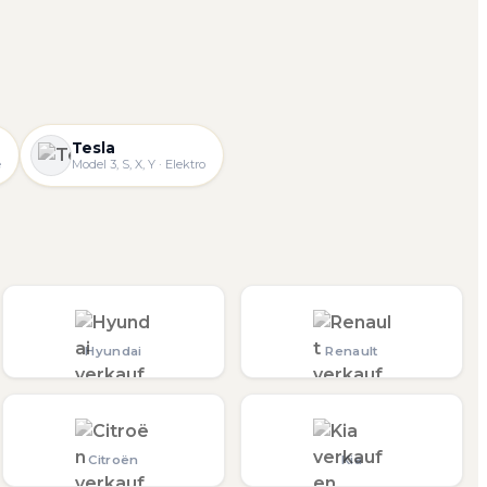
Tesla
e
Model 3, S, X, Y · Elektro
Hyundai
Renault
Citroën
Kia