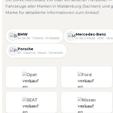
Fahrzeuge aller Marken in Waldenburg (Sachsen) und g
Marke für detaillierte Informationen zum Ankauf.
BMW
Mercedes-Benz
1er bis 7er · X-Reihe · M-Modelle
A- bis S-Klasse · AMG · Vans
Porsche
911 · Cayenne · Macan · Panamera
Opel
Ford
SEAT
Nissan