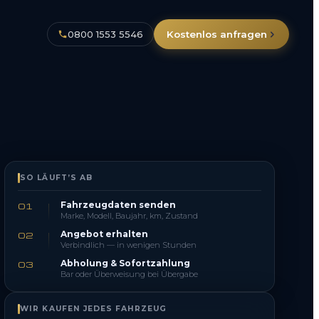
0800 1553 5546
Kostenlos anfragen
SO LÄUFT’S AB
Fahrzeugdaten senden
01
Marke, Modell, Baujahr, km, Zustand
Angebot erhalten
02
Verbindlich — in wenigen Stunden
Abholung & Sofortzahlung
03
Bar oder Überweisung bei Übergabe
WIR KAUFEN JEDES FAHRZEUG