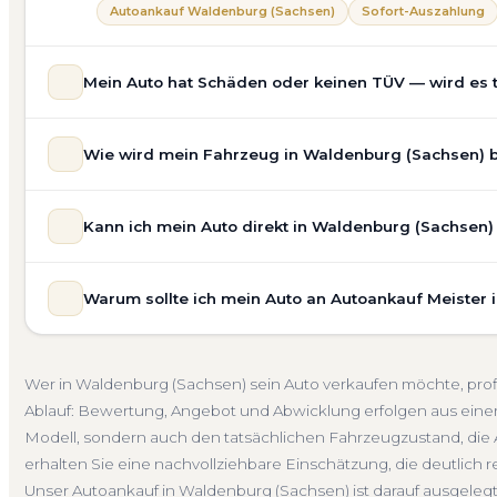
Autoankauf Waldenburg (Sachsen)
Sofort-Auszahlung
Mein Auto hat Schäden oder keinen TÜV — wird es 
Ja — wir kaufen auch Autos mit Unfallschaden, Motors
Wie wird mein Fahrzeug in Waldenburg (Sachsen) be
allgemeinem Reparaturbedarf direkt in Waldenburg (Sac
transparent in unsere Bewertung ein. Anders als Online
Unsere Fahrzeugbewertung für den Autoankauf in Walden
aktuelle Nachfrage für eine realistische Preiseinschätzun
Kann ich mein Auto direkt in Waldenburg (Sachsen)
unverbindlich. Wir prüfen Marke, Modell, Baujahr, Kilom
Unfallwagen Waldenburg (Sachsen)
Motorschaden
O
Marktlage. So erhalten Sie keine pauschale Schätzung, 
Selbstverständlich. Unser Autoankauf-Service in Walden
tatsächlichen Verkaufspreis liegt — speziell für den Mark
Warum sollte ich mein Auto an Autoankauf Meister
an Ihrer Adresse — egal ob zu Hause, am Arbeitsplatz o
Kostenlose Bewertung
Marktwert Waldenburg (Sachsen
(Sachsen) und Umgebung. Auch nicht fahrbereite Fahrzeu
Autoankauf Meister vereint Erfahrung, Transparenz und 
bei Übergabe, auf Wunsch übernehmen wir auch die A
deutschlandweit an — auch in Waldenburg (Sachsen) und
Abholung Waldenburg (Sachsen)
Nicht fahrbereit
Ba
Wer in Waldenburg (Sachsen) sein Auto verkaufen möchte, prof
Bewertung, ein verbindliches Angebot und auf Wunsch 
Ablauf: Bewertung, Angebot und Abwicklung erfolgen aus einer
Abmeldung. Über 4.800 zufriedene Kunden sprechen für
Modell, sondern auch den tatsächlichen Fahrzeugzustand, die A
Seit 2010
4.800+ Ankäufe
Komplettservice
Sachs
erhalten Sie eine nachvollziehbare Einschätzung, die deutlich re
Unser Autoankauf in Waldenburg (Sachsen) ist darauf ausgeleg