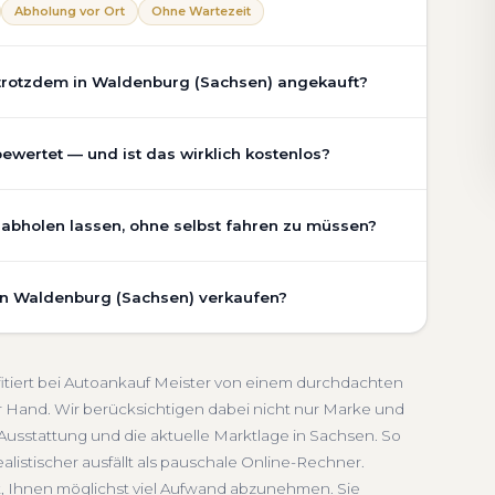
Abholung vor Ort
Ohne Wartezeit
trotzdem in Waldenburg (Sachsen) angekauft?
chaden, Getriebeschaden, abgelaufenem TÜV oder
wertet — und ist das wirklich kostenlos?
hsen) an. Der Zustand Ihres Fahrzeugs fließt
-Rechner berücksichtigen wir den realen Zustand und die
burg (Sachsen) ist vollständig kostenlos und
g.
 abholen lassen, ohne selbst fahren zu müssen?
eterstand, Ausstattung, Pflegezustand und die aktuelle
hne TÜV
Getriebeschaden
Faire Bewertung
sondern eine fundierte Einschätzung, die nah am
burg (Sachsen) umfasst die kostenlose Abholung direkt
t in Sachsen.
 in Waldenburg (Sachsen) verkaufen?
der an einem Treffpunkt Ihrer Wahl in Waldenburg
)
Unverbindlich
Seriöse Einschätzung
ge transportieren wir ab. Die Bezahlung erfolgt direkt
schnelle Abwicklung. Seit 2010 kaufen wir Fahrzeuge
bmeldung.
 ganz Sachsen. Sie erhalten eine kostenlose
rzahlung
Abmeldung inklusive
itiert bei Autoankauf Meister von einem durchdachten
den kompletten Service von der Abholung bis zur
 Hand. Wir berücksichtigen dabei nicht nur Marke und
 sich.
usstattung und die aktuelle Marktlage in Sachsen. So
en
alistischer ausfällt als pauschale Online-Rechner.
t, Ihnen möglichst viel Aufwand abzunehmen. Sie