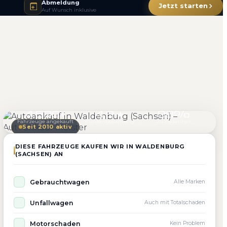
Abmeldung
Jetzt starten
Auf Wunsch inklusive
4.800+
4.9 ★
98%
Fahrzeuge angekauft
Kundenbewertung
Zufriedenheit
Seit 2010 aktiv
DIESE FAHRZEUGE KAUFEN WIR IN WALDENBURG
(SACHSEN) AN
Gebrauchtwagen
Alle Marken
Unfallwagen
Auch mit Totalschaden
Motorschaden
Kein Problem