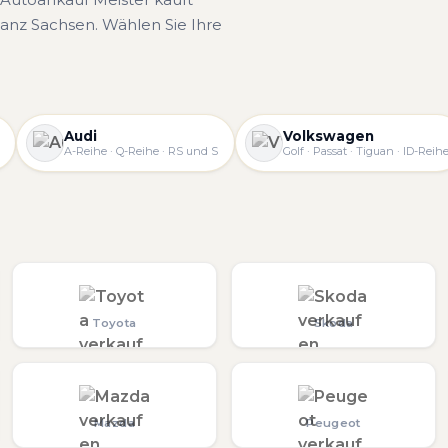
anz Sachsen. Wählen Sie Ihre
Audi
Volkswagen
A-Reihe · Q-Reihe · RS und S
Golf · Passat · Tiguan · ID-Reih
Toyota
Skoda
Mazda
Peugeot