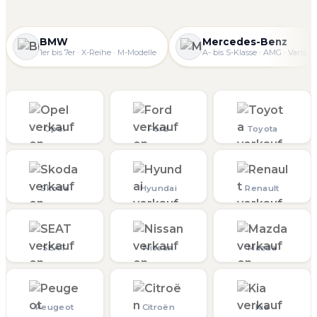
BMW
Mercedes-Benz
1er bis 7er · X-Reihe · M-Modelle
A- bis S-Klasse · AMG · Vans
Opel
Ford
Toyota
Skoda
Hyundai
Renault
SEAT
Nissan
Mazda
Peugeot
Citroën
Kia