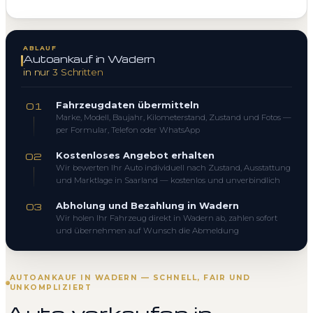
ABLAUF
Autoankauf in Wadern
in nur 3 Schritten
Fahrzeugdaten übermitteln
01
Marke, Modell, Baujahr, Kilometerstand, Zustand und Fotos —
per Formular, Telefon oder WhatsApp
Kostenloses Angebot erhalten
02
Wir bewerten Ihr Auto individuell nach Zustand, Ausstattung
und Marktlage in Saarland — kostenlos und unverbindlich
Abholung und Bezahlung in Wadern
03
Wir holen Ihr Fahrzeug direkt in Wadern ab, zahlen sofort
und übernehmen auf Wunsch die Abmeldung
AUTOANKAUF IN WADERN — SCHNELL, FAIR UND
UNKOMPLIZIERT