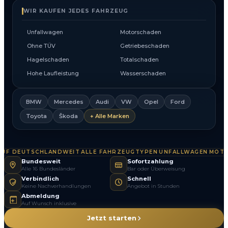
WIR KAUFEN JEDES FAHRZEUG
Unfallwagen
Motorschaden
Ohne TÜV
Getriebeschaden
Hagelschaden
Totalschaden
Hohe Laufleistung
Wasserschaden
BMW
Mercedes
Audi
VW
Opel
Ford
Toyota
Škoda
+ Alle Marken
F DEUTSCHLANDWEIT
ALLE FAHRZEUGTYPEN
UNFALLWAGEN
MOTOR
·
·
·
Bundesweit
Sofortzahlung
Alle 16 Bundesländer
Bar oder Überweisung
Verbindlich
Schnell
Keine Nachverhandlungen
Angebot in Stunden
Abmeldung
Auf Wunsch inklusive
Jetzt starten