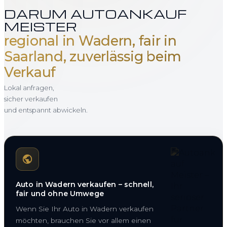
DARUM AUTOANKAUF
MEISTER
regional in Wadern, fair in
Saarland, zuverlässig beim
Verkauf
Lokal anfragen,
sicher verkaufen
und entspannt abwickeln.
Auto in Wadern verkaufen – schnell,
fair und ohne Umwege
Wenn Sie Ihr Auto in Wadern verkaufen
möchten, brauchen Sie vor allem einen