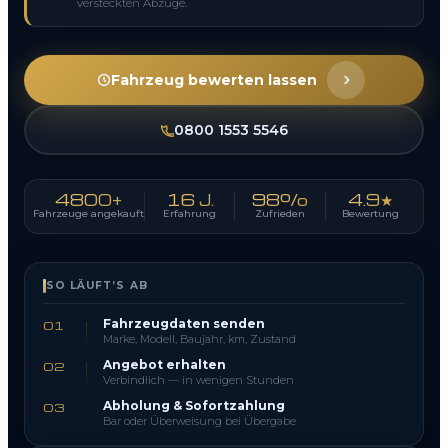
versteckten Abzüge.
Fahrzeug bewerten lassen
0800 1553 5546
4800+
16 J.
98%
4.9★
Fahrzeuge angekauft
Erfahrung
Zufrieden
Bewertung
SO LÄUFT’S AB
Fahrzeugdaten senden
01
Marke, Modell, Baujahr, km, Zustand
Angebot erhalten
02
Verbindlich — in wenigen Stunden
Abholung & Sofortzahlung
03
Bar oder Überweisung bei Übergabe