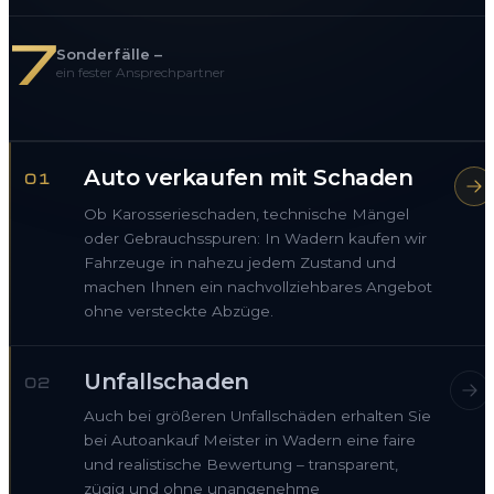
7
Sonderfälle –
ein fester Ansprechpartner
Auto verkaufen mit Schaden
01
Ob Karosserieschaden, technische Mängel
oder Gebrauchsspuren: In Wadern kaufen wir
Fahrzeuge in nahezu jedem Zustand und
machen Ihnen ein nachvollziehbares Angebot
ohne versteckte Abzüge.
Unfallschaden
02
Auch bei größeren Unfallschäden erhalten Sie
bei Autoankauf Meister in Wadern eine faire
und realistische Bewertung – transparent,
zügig und ohne unangenehme