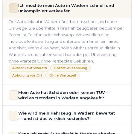
Ich möchte mein Auto in Wadern schnell und
unkompliziert verkaufen
Der Autoankauf in Wadern läuft bei uns schnell und ohne
Umwege. Sie übermitteln Ihre Fahrzeugdaten bequem per
Formular, Telefon oder WhatsApp. Wir erstellen eine
individuelle Bewertung und unterbreiten Ihnen ein faires
Angebot. Wenn alles passt, holen wir Ihr Fahrzeug direkt in
Wadern ab und zahlen sofort bar oder per Überweisung —
ohne Wartezeit, ohne versteckte Gebühren.
Autoankauf Wadern
Sofort-Auszahlung
Abholung vor Ort
Ohne Wartezeit
Mein Auto hat Schäden oder keinen TÜV —
wird es trotzdem in Wadern angekauft?
Ja — wir kaufen auch Autos mit Unfallschaden,
Wie wird mein Fahrzeug in Wadern bewertet
Motorschaden, Getriebeschaden, abgelaufenem TÜV oder
— und ist das wirklich kostenlos?
allgemeinem Reparaturbedarf direkt in Wadern an. Der
Zustand Ihres Fahrzeugs fließt transparent in unsere
Unsere Fahrzeugbewertung für den Autoankauf in Wadern
Kann ich mein Auto direkt in Wadern abholen