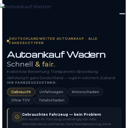
Startseite
DEUTSCHLANDWEITER AUTOANKAUF · ALLE
FAHRZEUGTYPEN
Fahrzeug Bewerten
Autoankauf Wadern
So funktioniert’s
Schnell
& fair.
Kontakt
Kostenlose Bewertung. Transparente Abwicklung.
Abholung in ganz Deutschland — egal in welchem Zustand.
IHR FAHRZEUGZUSTAND:
FAQ
Gebraucht
Unfallwagen
Motorschaden
Ohne TÜV
Totalschaden
0800 1553 5546
Gebrauchtes Fahrzeug — kein Problem
Kostenlos anfragen
Wir kaufen Ihr Fahrzeug unabhängig von Alter,
Kilometerstand und Marke. Faire Marktbewertung, keine