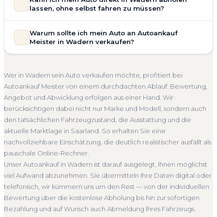
Bewertung ein. Anders als Online-Rechner berücksichtigen
ist vollständig kostenlos und unverbindlich. Wir prüfen Marke,
lassen, ohne selbst fahren zu müssen?
wir den realen Zustand und die aktuelle Nachfrage für eine
Modell, Baujahr, Kilometerstand, Ausstattung, Pflegezustand
realistische Preiseinschätzung.
und die aktuelle Marktlage. So erhalten Sie keine pauschale
Selbstverständlich. Unser Autoankauf-Service in Wadern
Warum sollte ich mein Auto an Autoankauf
Unfallwagen Wadern
Motorschaden
Ohne TÜV
Schätzung, sondern eine fundierte Einschätzung, die nah am
umfasst die kostenlose Abholung direkt an Ihrer Adresse —
Meister in Wadern verkaufen?
tatsächlichen Verkaufspreis liegt — speziell für den Markt in
Getriebeschaden
Faire Bewertung
egal ob zu Hause, am Arbeitsplatz oder an einem Treffpunkt
Saarland.
Ihrer Wahl in Wadern und Umgebung. Auch nicht
Autoankauf Meister vereint Erfahrung, Transparenz und
Kostenlose Bewertung
Marktwert Wadern
fahrbereite Fahrzeuge transportieren wir ab. Die Bezahlung
schnelle Abwicklung. Seit 2010 kaufen wir Fahrzeuge
Wer in Wadern sein Auto verkaufen möchte, profitiert bei
erfolgt direkt bei Übergabe, auf Wunsch übernehmen wir
Unverbindlich
Seriöse Einschätzung
deutschlandweit an — auch in Wadern und ganz Saarland.
Autoankauf Meister von einem durchdachten Ablauf: Bewertung,
auch die Abmeldung.
Sie erhalten eine kostenlose Bewertung, ein verbindliches
Angebot und Abwicklung erfolgen aus einer Hand. Wir
Abholung Wadern
Nicht fahrbereit
Barzahlung
Angebot und auf Wunsch den kompletten Service von der
berücksichtigen dabei nicht nur Marke und Modell, sondern auch
Abholung bis zur Abmeldung. Über 4.800 zufriedene
Abmeldung inklusive
den tatsächlichen Fahrzeugzustand, die Ausstattung und die
Kunden sprechen für sich.
aktuelle Marktlage in Saarland. So erhalten Sie eine
Seit 2010
4.800+ Ankäufe
Komplettservice
Saarland
nachvollziehbare Einschätzung, die deutlich realistischer ausfällt als
pauschale Online-Rechner.
Unser Autoankauf in Wadern ist darauf ausgelegt, Ihnen möglichst
viel Aufwand abzunehmen. Sie übermitteln Ihre Daten digital oder
telefonisch, wir kümmern uns um den Rest — von der individuellen
Bewertung über die kostenlose Abholung bis hin zur sofortigen
Bezahlung und auf Wunsch auch Abmeldung Ihres Fahrzeugs.