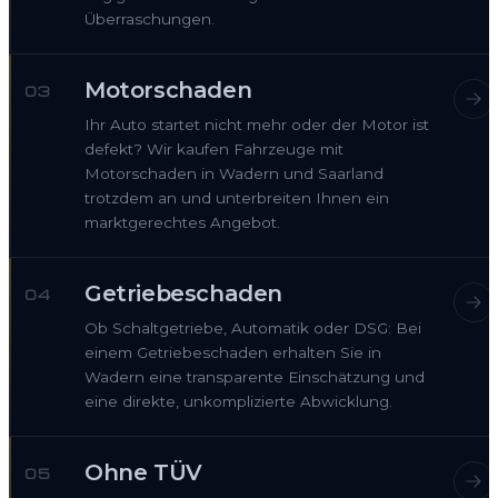
Überraschungen.
Motorschaden
03
Ihr Auto startet nicht mehr oder der Motor ist
defekt? Wir kaufen Fahrzeuge mit
Motorschaden in Wadern und Saarland
trotzdem an und unterbreiten Ihnen ein
marktgerechtes Angebot.
Getriebeschaden
04
Ob Schaltgetriebe, Automatik oder DSG: Bei
einem Getriebeschaden erhalten Sie in
Wadern eine transparente Einschätzung und
eine direkte, unkomplizierte Abwicklung.
Ohne TÜV
05