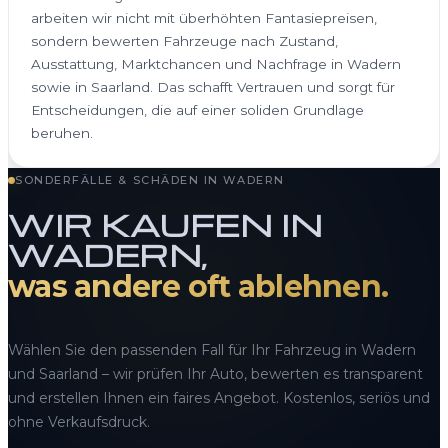
arbeiten wir nicht mit überhöhten Fantasiepreisen,
sondern bewerten Fahrzeuge nach Zustand,
Ausstattung, Marktchancen und Nachfrage in Wadern
sowie in Saarland. Das schafft Vertrauen und sorgt für
Entscheidungen, die auf einer soliden Grundlage
beruhen.
SONDERFÄLLE & SCHÄDEN IN WADERN
WIR KAUFEN IN
WADERN,
was andere oft ablehnen.
Wählen Sie den passenden Fall für Ihr Fahrzeug in Wadern
und Saarland – wir prüfen Ihr Auto, bewerten es transparent
und erstellen Ihnen ein faires Angebot. Kostenlos, seriös und
ohne Verkaufsdruck.