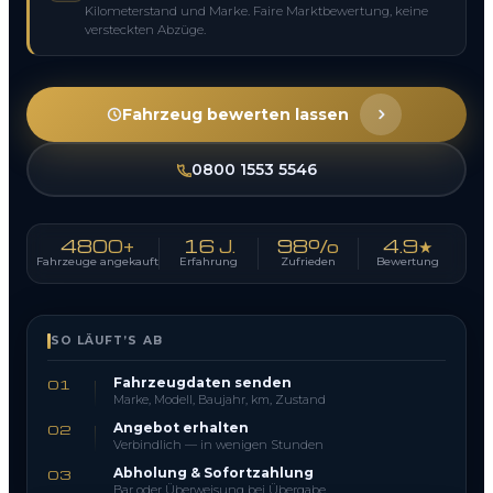
Kilometerstand und Marke. Faire Marktbewertung, keine
versteckten Abzüge.
Fahrzeug bewerten lassen
0800 1553 5546
4800+
16 J.
98%
4.9★
Fahrzeuge angekauft
Erfahrung
Zufrieden
Bewertung
SO LÄUFT’S AB
Fahrzeugdaten senden
01
Marke, Modell, Baujahr, km, Zustand
Angebot erhalten
02
Verbindlich — in wenigen Stunden
Abholung & Sofortzahlung
03
Bar oder Überweisung bei Übergabe