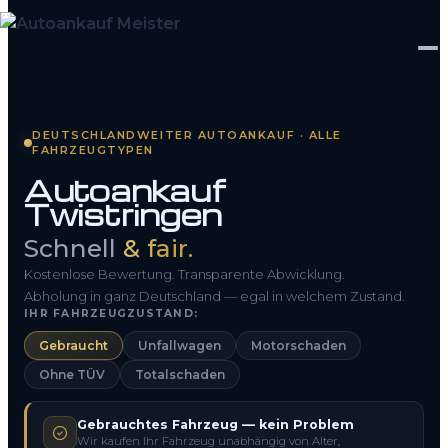
Startseite
DEUTSCHLANDWEITER AUTOANKAUF · ALLE
FAHRZEUGTYPEN
Fahrzeug Bewerten
Autoankauf
Twistringen
So funktioniert’s
Schnell
& fair.
Kontakt
Kostenlose Bewertung. Transparente Abwicklung.
FAQ
Abholung in ganz Deutschland — egal in welchem Zustand.
IHR FAHRZEUGZUSTAND:
Gebraucht
Unfallwagen
Motorschaden
0800 1553 5546
Ohne TÜV
Totalschaden
Kostenlos anfragen
Gebrauchtes Fahrzeug — kein Problem
Wir kaufen Ihr Fahrzeug unabhängig von Alter,