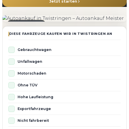
Jetzt starten
4.800+
4.9 ★
98%
Fahrzeuge angekauft
Kundenbewertung
Zufriedenheit
Seit 2010 aktiv
DIESE FAHRZEUGE KAUFEN WIR IN TWISTRINGEN AN
Gebrauchtwagen
Unfallwagen
Motorschaden
Ohne TÜV
Hohe Laufleistung
Exportfahrzeuge
Nicht fahrbereit