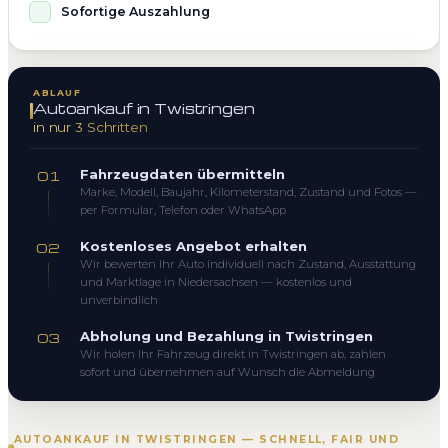
Sofortige Auszahlung
ABLAUF
Autoankauf in Twistringen
in nur 3 Schritten
Fahrzeugdaten übermitteln
01
Marke, Modell, Baujahr, Kilometerstand, Zustand und Fotos —
per Formular, Telefon oder WhatsApp
Kostenloses Angebot erhalten
02
Wir bewerten Ihr Auto individuell nach Zustand, Ausstattung
und Marktlage in Niedersachsen — kostenlos und
unverbindlich
Abholung und Bezahlung in Twistringen
03
Wir holen Ihr Fahrzeug direkt in Twistringen ab, zahlen
sofort und übernehmen auf Wunsch die Abmeldung
AUTOANKAUF IN TWISTRINGEN — SCHNELL, FAIR UND