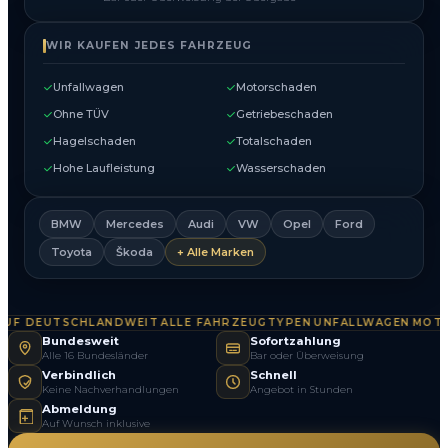
WIR KAUFEN JEDES FAHRZEUG
Unfallwagen
Motorschaden
Ohne TÜV
Getriebeschaden
Hagelschaden
Totalschaden
Hohe Laufleistung
Wasserschaden
BMW
Mercedes
Audi
VW
Opel
Ford
Toyota
Škoda
+ Alle Marken
F DEUTSCHLANDWEIT
ALLE FAHRZEUGTYPEN
UNFALLWAGEN
MOTOR
·
·
·
Bundesweit
Sofortzahlung
Alle 16 Bundesländer
Bar oder Überweisung
Verbindlich
Schnell
Keine Nachverhandlungen
Angebot in Stunden
Abmeldung
Auf Wunsch inklusive