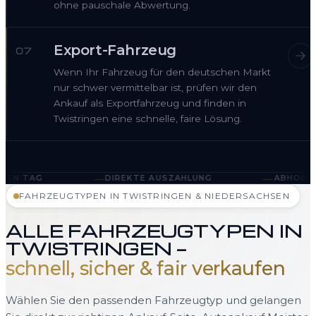
ohne pauschale Abwertung.
Export-Fahrzeug
07
Wenn Ihr Fahrzeug für den deutschen Markt
nur schwer vermittelbar ist, prüfen wir den
Ankauf als Exportfahrzeug und finden in
Twistringen eine schnelle, faire Lösung.
—
—
DIREKTE AUSZAHLUNG
ABHOLUNG IN TWISTRIN
FAHRZEUGTYPEN IN TWISTRINGEN & NIEDERSACHSEN
ALLE FAHRZEUGTYPEN IN
TWISTRINGEN —
schnell, sicher & fair verkaufen
Wählen Sie den passenden Fahrzeugtyp und gelangen