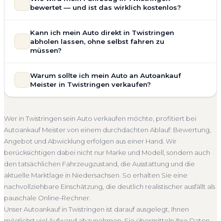
Motorschaden, Getriebeschaden, abgelaufenem TÜV oder
bewertet — und ist das wirklich kostenlos?
allgemeinem Reparaturbedarf direkt in Twistringen an. Der
Zustand Ihres Fahrzeugs fließt transparent in unsere
Unsere Fahrzeugbewertung für den Autoankauf in
Kann ich mein Auto direkt in Twistringen
Bewertung ein. Anders als Online-Rechner berücksichtigen
Twistringen ist vollständig kostenlos und unverbindlich. Wir
abholen lassen, ohne selbst fahren zu
wir den realen Zustand und die aktuelle Nachfrage für eine
prüfen Marke, Modell, Baujahr, Kilometerstand, Ausstattung,
müssen?
realistische Preiseinschätzung.
Pflegezustand und die aktuelle Marktlage. So erhalten Sie
Selbstverständlich. Unser Autoankauf-Service in Twistringen
Unfallwagen Twistringen
Motorschaden
Ohne TÜV
keine pauschale Schätzung, sondern eine fundierte
Warum sollte ich mein Auto an Autoankauf
umfasst die kostenlose Abholung direkt an Ihrer Adresse —
Einschätzung, die nah am tatsächlichen Verkaufspreis liegt —
Getriebeschaden
Faire Bewertung
Meister in Twistringen verkaufen?
egal ob zu Hause, am Arbeitsplatz oder an einem Treffpunkt
speziell für den Markt in Niedersachsen.
Ihrer Wahl in Twistringen und Umgebung. Auch nicht
Autoankauf Meister vereint Erfahrung, Transparenz und
Kostenlose Bewertung
Marktwert Twistringen
fahrbereite Fahrzeuge transportieren wir ab. Die Bezahlung
schnelle Abwicklung. Seit 2010 kaufen wir Fahrzeuge
Unverbindlich
Seriöse Einschätzung
Wer in Twistringen sein Auto verkaufen möchte, profitiert bei
erfolgt direkt bei Übergabe, auf Wunsch übernehmen wir
deutschlandweit an — auch in Twistringen und ganz
Autoankauf Meister von einem durchdachten Ablauf: Bewertung,
auch die Abmeldung.
Niedersachsen. Sie erhalten eine kostenlose Bewertung, ein
Angebot und Abwicklung erfolgen aus einer Hand. Wir
Abholung Twistringen
Nicht fahrbereit
Barzahlung
verbindliches Angebot und auf Wunsch den kompletten
berücksichtigen dabei nicht nur Marke und Modell, sondern auch
Service von der Abholung bis zur Abmeldung. Über 4.800
Abmeldung inklusive
den tatsächlichen Fahrzeugzustand, die Ausstattung und die
zufriedene Kunden sprechen für sich.
aktuelle Marktlage in Niedersachsen. So erhalten Sie eine
Seit 2010
4.800+ Ankäufe
Komplettservice
nachvollziehbare Einschätzung, die deutlich realistischer ausfällt als
Niedersachsen
pauschale Online-Rechner.
Unser Autoankauf in Twistringen ist darauf ausgelegt, Ihnen
möglichst viel Aufwand abzunehmen. Sie übermitteln Ihre Daten