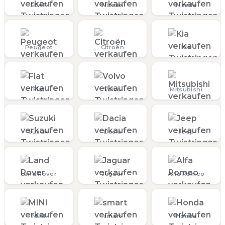
SEAT
Nissan
Mazda
Peugeot
Citroën
Kia
Fiat
Volvo
Mitsubishi
Suzuki
Dacia
Jeep
Land Rover
Jaguar
Alfa Romeo
MINI
smart
Honda