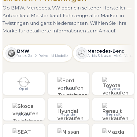
Ob BMW, Mercedes, VW oder ein seltener Hersteller —
Autoankauf Meister kauft Fahrzeuge aller Marken in
Twistringen und ganz Niedersachsen. Wählen Sie Ihre
Marke für detaillierte Informationen zum Ankauf.
BMW
Mercedes-Benz
1er bis 7er · X-Reihe · M-Modelle
A- bis S-Klasse · AMG · Vans
Opel
Ford
Toyota
Skoda
Hyundai
Renault