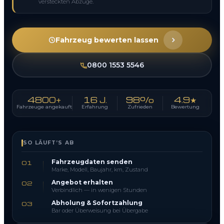
versteckten Abzüge.
Fahrzeug bewerten lassen
0800 1553 5546
4800+
16 J.
98%
4.9★
Fahrzeuge angekauft
Erfahrung
Zufrieden
Bewertung
SO LÄUFT’S AB
Fahrzeugdaten senden
01
Marke, Modell, Baujahr, km, Zustand
Angebot erhalten
02
Verbindlich — in wenigen Stunden
Abholung & Sofortzahlung
03
Bar oder Überweisung bei Übergabe