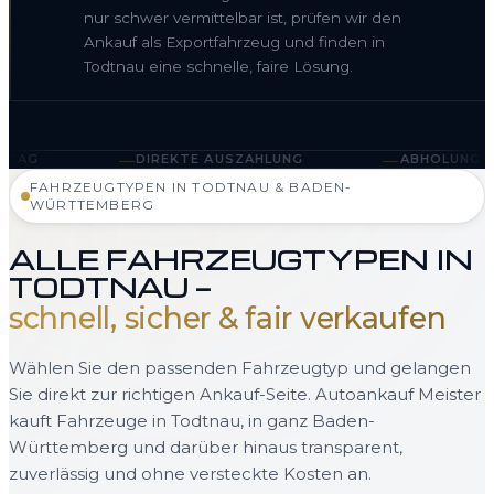
nur schwer vermittelbar ist, prüfen wir den
Ankauf als Exportfahrzeug und finden in
Todtnau eine schnelle, faire Lösung.
—
—
DIREKTE AUSZAHLUNG
ABHOLUNG IN TODTNAU UN
FAHRZEUGTYPEN IN TODTNAU & BADEN-
WÜRTTEMBERG
ALLE FAHRZEUGTYPEN IN
TODTNAU —
schnell, sicher & fair verkaufen
Wählen Sie den passenden Fahrzeugtyp und gelangen
Sie direkt zur richtigen Ankauf-Seite. Autoankauf Meister
kauft Fahrzeuge in Todtnau, in ganz Baden-
Württemberg und darüber hinaus transparent,
zuverlässig und ohne versteckte Kosten an.