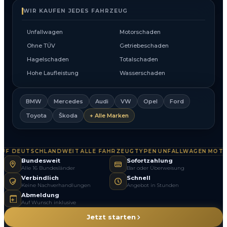
WIR KAUFEN JEDES FAHRZEUG
Unfallwagen
Motorschaden
Ohne TÜV
Getriebeschaden
Hagelschaden
Totalschaden
Hohe Laufleistung
Wasserschaden
BMW
Mercedes
Audi
VW
Opel
Ford
Toyota
Škoda
+ Alle Marken
F DEUTSCHLANDWEIT
ALLE FAHRZEUGTYPEN
UNFALLWAGEN
MOTOR
·
·
·
Bundesweit
Sofortzahlung
Alle 16 Bundesländer
Bar oder Überweisung
Verbindlich
Schnell
Keine Nachverhandlungen
Angebot in Stunden
Abmeldung
Auf Wunsch inklusive
Jetzt starten