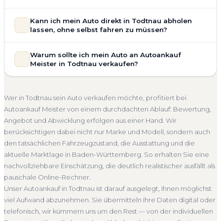
allgemeinem Reparaturbedarf direkt in Todtnau an. Der
Zustand Ihres Fahrzeugs fließt transparent in unsere
Unsere Fahrzeugbewertung für den Autoankauf in Todtnau
Kann ich mein Auto direkt in Todtnau abholen
Bewertung ein. Anders als Online-Rechner berücksichtigen
ist vollständig kostenlos und unverbindlich. Wir prüfen Marke,
lassen, ohne selbst fahren zu müssen?
wir den realen Zustand und die aktuelle Nachfrage für eine
Modell, Baujahr, Kilometerstand, Ausstattung, Pflegezustand
realistische Preiseinschätzung.
und die aktuelle Marktlage. So erhalten Sie keine pauschale
Selbstverständlich. Unser Autoankauf-Service in Todtnau
Warum sollte ich mein Auto an Autoankauf
Unfallwagen Todtnau
Motorschaden
Ohne TÜV
Schätzung, sondern eine fundierte Einschätzung, die nah am
umfasst die kostenlose Abholung direkt an Ihrer Adresse —
Meister in Todtnau verkaufen?
tatsächlichen Verkaufspreis liegt — speziell für den Markt in
Getriebeschaden
Faire Bewertung
egal ob zu Hause, am Arbeitsplatz oder an einem Treffpunkt
Baden-Württemberg.
Ihrer Wahl in Todtnau und Umgebung. Auch nicht
Autoankauf Meister vereint Erfahrung, Transparenz und
Kostenlose Bewertung
Marktwert Todtnau
fahrbereite Fahrzeuge transportieren wir ab. Die Bezahlung
schnelle Abwicklung. Seit 2010 kaufen wir Fahrzeuge
Wer in Todtnau sein Auto verkaufen möchte, profitiert bei
erfolgt direkt bei Übergabe, auf Wunsch übernehmen wir
Unverbindlich
Seriöse Einschätzung
deutschlandweit an — auch in Todtnau und ganz Baden-
Autoankauf Meister von einem durchdachten Ablauf: Bewertung,
auch die Abmeldung.
Württemberg. Sie erhalten eine kostenlose Bewertung, ein
Angebot und Abwicklung erfolgen aus einer Hand. Wir
Abholung Todtnau
Nicht fahrbereit
Barzahlung
verbindliches Angebot und auf Wunsch den kompletten
berücksichtigen dabei nicht nur Marke und Modell, sondern auch
Service von der Abholung bis zur Abmeldung. Über 4.800
Abmeldung inklusive
den tatsächlichen Fahrzeugzustand, die Ausstattung und die
zufriedene Kunden sprechen für sich.
aktuelle Marktlage in Baden-Württemberg. So erhalten Sie eine
Seit 2010
4.800+ Ankäufe
Komplettservice
nachvollziehbare Einschätzung, die deutlich realistischer ausfällt als
Baden-Württemberg
pauschale Online-Rechner.
Unser Autoankauf in Todtnau ist darauf ausgelegt, Ihnen möglichst
viel Aufwand abzunehmen. Sie übermitteln Ihre Daten digital oder
telefonisch, wir kümmern uns um den Rest — von der individuellen