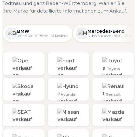
Todtnau und ganz Baden-Württemberg. Wählen Sie
Ihre Marke für detaillierte Informationen zum Ankauf.
BMW
Mercedes-Benz
1er bis 7er · X-Reihe · M-Modelle
A- bis S-Klasse · AMG · Vans
Opel
Ford
Toyota
Skoda
Hyundai
Renault
SEAT
Nissan
Mazda