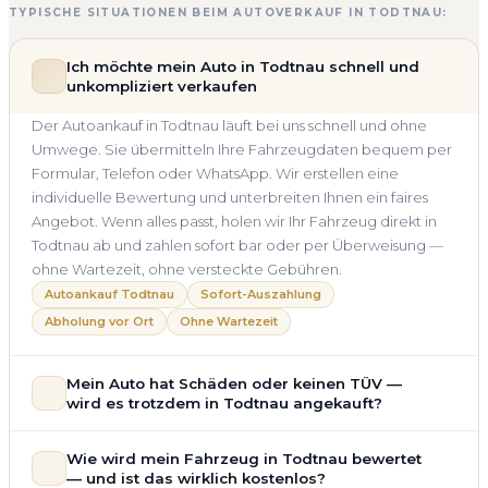
TYPISCHE SITUATIONEN BEIM AUTOVERKAUF IN TODTNAU:
Ich möchte mein Auto in Todtnau schnell und
unkompliziert verkaufen
Der Autoankauf in Todtnau läuft bei uns schnell und ohne
Umwege. Sie übermitteln Ihre Fahrzeugdaten bequem per
Formular, Telefon oder WhatsApp. Wir erstellen eine
individuelle Bewertung und unterbreiten Ihnen ein faires
Angebot. Wenn alles passt, holen wir Ihr Fahrzeug direkt in
Todtnau ab und zahlen sofort bar oder per Überweisung —
ohne Wartezeit, ohne versteckte Gebühren.
Autoankauf Todtnau
Sofort-Auszahlung
Abholung vor Ort
Ohne Wartezeit
Mein Auto hat Schäden oder keinen TÜV —
wird es trotzdem in Todtnau angekauft?
Ja — wir kaufen auch Autos mit Unfallschaden,
Wie wird mein Fahrzeug in Todtnau bewertet
Motorschaden, Getriebeschaden, abgelaufenem TÜV oder
— und ist das wirklich kostenlos?