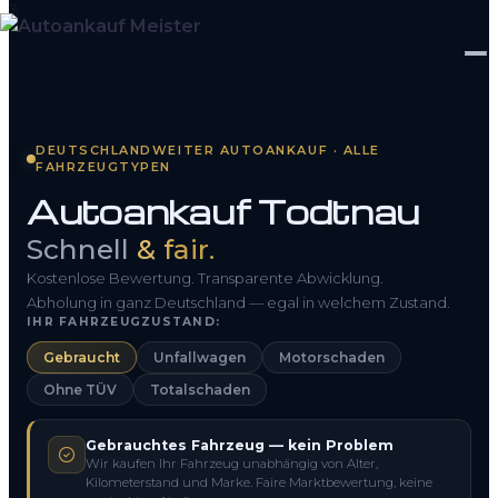
Startseite
DEUTSCHLANDWEITER AUTOANKAUF · ALLE
FAHRZEUGTYPEN
Fahrzeug Bewerten
Autoankauf Todtnau
So funktioniert’s
Schnell
& fair.
Kontakt
Kostenlose Bewertung. Transparente Abwicklung.
Abholung in ganz Deutschland — egal in welchem Zustand.
IHR FAHRZEUGZUSTAND:
FAQ
Gebraucht
Unfallwagen
Motorschaden
Ohne TÜV
Totalschaden
0800 1553 5546
Gebrauchtes Fahrzeug — kein Problem
Kostenlos anfragen
Wir kaufen Ihr Fahrzeug unabhängig von Alter,
Kilometerstand und Marke. Faire Marktbewertung, keine