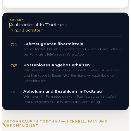
ABLAUF
Autoankauf in Todtnau
in nur 3 Schritten
Fahrzeugdaten übermitteln
01
Marke, Modell, Baujahr, Kilometerstand, Zustand und Fotos —
per Formular, Telefon oder WhatsApp
Kostenloses Angebot erhalten
02
Wir bewerten Ihr Auto individuell nach Zustand, Ausstattung
und Marktlage in Baden-Württemberg — kostenlos und
unverbindlich
Abholung und Bezahlung in Todtnau
03
Wir holen Ihr Fahrzeug direkt in Todtnau ab, zahlen sofort
und übernehmen auf Wunsch die Abmeldung
AUTOANKAUF IN TODTNAU — SCHNELL, FAIR UND
UNKOMPLIZIERT