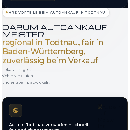
IHRE VORTEILE BEIM AUTOANKAUF IN TODTNAU
DARUM AUTOANKAUF
MEISTER
regional in Todtnau, fair in
Baden-Württemberg,
zuverlässig beim Verkauf
Lokal anfragen,
sicher verkaufen
und entspannt abwickeln.
Auto in Todtnau verkaufen – schnell,
fair und ohne Umwege