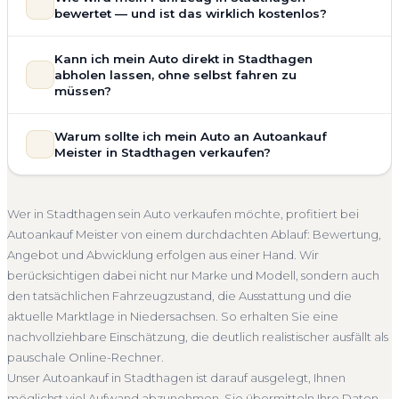
Motorschaden, Getriebeschaden, abgelaufenem TÜV oder
bewertet — und ist das wirklich kostenlos?
allgemeinem Reparaturbedarf direkt in Stadthagen an. Der
Zustand Ihres Fahrzeugs fließt transparent in unsere
Unsere Fahrzeugbewertung für den Autoankauf in
Kann ich mein Auto direkt in Stadthagen
Bewertung ein. Anders als Online-Rechner berücksichtigen
Stadthagen ist vollständig kostenlos und unverbindlich. Wir
abholen lassen, ohne selbst fahren zu
wir den realen Zustand und die aktuelle Nachfrage für eine
prüfen Marke, Modell, Baujahr, Kilometerstand, Ausstattung,
müssen?
realistische Preiseinschätzung.
Pflegezustand und die aktuelle Marktlage. So erhalten Sie
Selbstverständlich. Unser Autoankauf-Service in Stadthagen
Unfallwagen Stadthagen
Motorschaden
Ohne TÜV
keine pauschale Schätzung, sondern eine fundierte
Warum sollte ich mein Auto an Autoankauf
umfasst die kostenlose Abholung direkt an Ihrer Adresse —
Einschätzung, die nah am tatsächlichen Verkaufspreis liegt —
Getriebeschaden
Faire Bewertung
Meister in Stadthagen verkaufen?
egal ob zu Hause, am Arbeitsplatz oder an einem Treffpunkt
speziell für den Markt in Niedersachsen.
Ihrer Wahl in Stadthagen und Umgebung. Auch nicht
Autoankauf Meister vereint Erfahrung, Transparenz und
Kostenlose Bewertung
Marktwert Stadthagen
fahrbereite Fahrzeuge transportieren wir ab. Die Bezahlung
schnelle Abwicklung. Seit 2010 kaufen wir Fahrzeuge
Unverbindlich
Seriöse Einschätzung
Wer in Stadthagen sein Auto verkaufen möchte, profitiert bei
erfolgt direkt bei Übergabe, auf Wunsch übernehmen wir
deutschlandweit an — auch in Stadthagen und ganz
Autoankauf Meister von einem durchdachten Ablauf: Bewertung,
auch die Abmeldung.
Niedersachsen. Sie erhalten eine kostenlose Bewertung, ein
Angebot und Abwicklung erfolgen aus einer Hand. Wir
Abholung Stadthagen
Nicht fahrbereit
Barzahlung
verbindliches Angebot und auf Wunsch den kompletten
berücksichtigen dabei nicht nur Marke und Modell, sondern auch
Service von der Abholung bis zur Abmeldung. Über 4.800
Abmeldung inklusive
den tatsächlichen Fahrzeugzustand, die Ausstattung und die
zufriedene Kunden sprechen für sich.
aktuelle Marktlage in Niedersachsen. So erhalten Sie eine
Seit 2010
4.800+ Ankäufe
Komplettservice
nachvollziehbare Einschätzung, die deutlich realistischer ausfällt als
Niedersachsen
pauschale Online-Rechner.
Unser Autoankauf in Stadthagen ist darauf ausgelegt, Ihnen
möglichst viel Aufwand abzunehmen. Sie übermitteln Ihre Daten