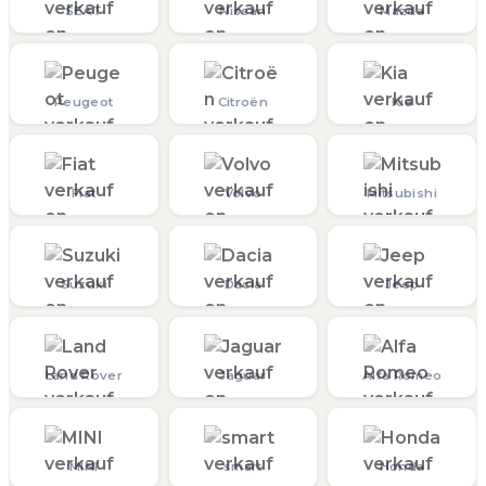
SEAT
Nissan
Mazda
Peugeot
Citroën
Kia
Fiat
Volvo
Mitsubishi
Suzuki
Dacia
Jeep
Land Rover
Jaguar
Alfa Romeo
MINI
smart
Honda