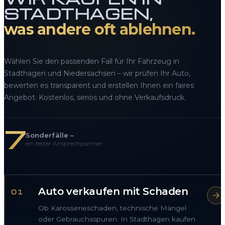
STADTHAGEN,
was andere oft ablehnen.
Wählen Sie den passenden Fall für Ihr Fahrzeug in
Stadthagen und Niedersachsen – wir prüfen Ihr Auto,
bewerten es transparent und erstellen Ihnen ein faires
Angebot. Kostenlos, seriös und ohne Verkaufsdruck.
7
Sonderfälle –
ein fester Ansprechpartner
Auto verkaufen mit Schaden
01
Ob Karosserieschaden, technische Mängel
oder Gebrauchsspuren: In Stadthagen kaufen