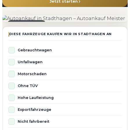
Jetzt starten
4.800+
4.9 ★
98%
Fahrzeuge angekauft
Kundenbewertung
Zufriedenheit
Seit 2010 aktiv
DIESE FAHRZEUGE KAUFEN WIR IN STADTHAGEN AN
Gebrauchtwagen
Unfallwagen
Motorschaden
Ohne TÜV
Hohe Laufleistung
Exportfahrzeuge
Nicht fahrbereit