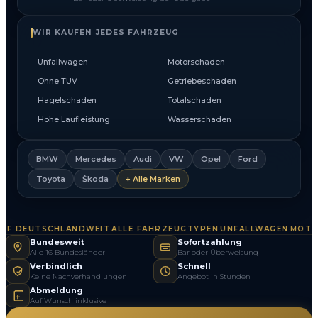
WIR KAUFEN JEDES FAHRZEUG
Unfallwagen
Motorschaden
Ohne TÜV
Getriebeschaden
Hagelschaden
Totalschaden
Hohe Laufleistung
Wasserschaden
BMW
Mercedes
Audi
VW
Opel
Ford
Toyota
Škoda
+ Alle Marken
 DEUTSCHLANDWEIT
ALLE FAHRZEUGTYPEN
UNFALLWAGEN
MOTOR
·
·
·
Bundesweit
Sofortzahlung
Alle 16 Bundesländer
Bar oder Überweisung
Verbindlich
Schnell
Keine Nachverhandlungen
Angebot in Stunden
Abmeldung
Auf Wunsch inklusive