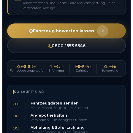
Kilometerstand und Marke. Faire Marktbewertung, keine
versteckten Abzüge.
Fahrzeug bewerten lassen
0800 1553 5546
4800+
16 J.
98%
4.9★
Fahrzeuge angekauft
Erfahrung
Zufrieden
Bewertung
SO LÄUFT’S AB
Fahrzeugdaten senden
01
Marke, Modell, Baujahr, km, Zustand
Angebot erhalten
02
Verbindlich — in wenigen Stunden
Abholung & Sofortzahlung
03
Bar oder Überweisung bei Übergabe