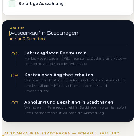
Sofortige Auszahlung
ABLAUF
Autoankauf in Stadthagen
in nur 3 Schritten
Fahrzeugdaten übermitteln
01
Marke, Modell, Baujahr, Kilometerstand, Zustand und Fotos —
per Formular, Telefon oder WhatsApp
Kostenloses Angebot erhalten
02
Wir bewerten Ihr Auto individuell nach Zustand, Ausstattung
und Marktlage in Niedersachsen — kostenlos und
unverbindlich
Abholung und Bezahlung in Stadthagen
03
Wir holen Ihr Fahrzeug direkt in Stadthagen ab, zahlen sofort
und übernehmen auf Wunsch die Abmeldung
AUTOANKAUF IN STADTHAGEN — SCHNELL, FAIR UND