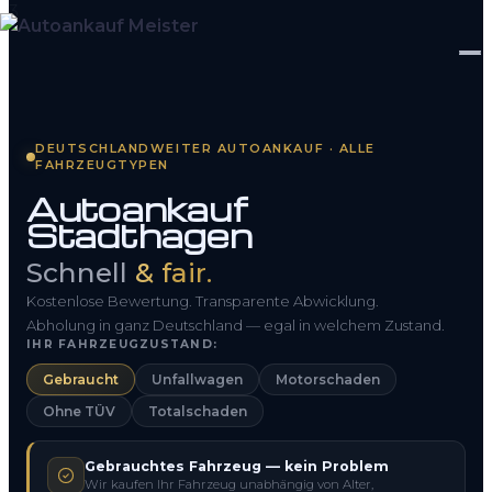
Startseite
DEUTSCHLANDWEITER AUTOANKAUF · ALLE
FAHRZEUGTYPEN
Fahrzeug Bewerten
Autoankauf
Stadthagen
So funktioniert’s
Schnell
& fair.
Kontakt
Kostenlose Bewertung. Transparente Abwicklung.
FAQ
Abholung in ganz Deutschland — egal in welchem Zustand.
IHR FAHRZEUGZUSTAND:
Gebraucht
Unfallwagen
Motorschaden
0800 1553 5546
Ohne TÜV
Totalschaden
Kostenlos anfragen
Gebrauchtes Fahrzeug — kein Problem
Wir kaufen Ihr Fahrzeug unabhängig von Alter,