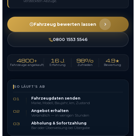
versteckten Abzüge.
Fahrzeug bewerten lassen
0800 1553 5546
4800+
16 J.
98%
4.9★
Fahrzeuge angekauft
Erfahrung
Zufrieden
Bewertung
SO LÄUFT’S AB
Fahrzeugdaten senden
01
Marke, Modell, Baujahr, km, Zustand
Angebot erhalten
02
Verbindlich — in wenigen Stunden
Abholung & Sofortzahlung
03
Bar oder Überweisung bei Übergabe