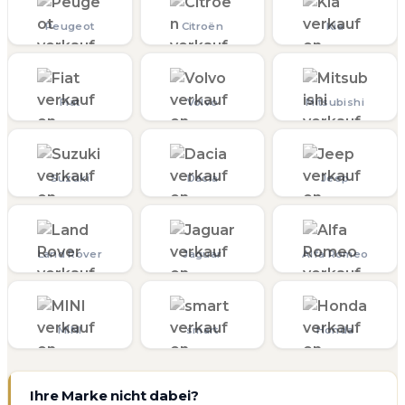
Peugeot
Citroën
Kia
Fiat
Volvo
Mitsubishi
Suzuki
Dacia
Jeep
Land Rover
Jaguar
Alfa Romeo
MINI
smart
Honda
Ihre Marke nicht dabei?