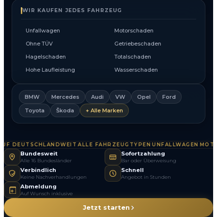
WIR KAUFEN JEDES FAHRZEUG
Unfallwagen
Motorschaden
Ohne TÜV
Getriebeschaden
Hagelschaden
Totalschaden
Hohe Laufleistung
Wasserschaden
BMW
Mercedes
Audi
VW
Opel
Ford
Toyota
Škoda
+ Alle Marken
F DEUTSCHLANDWEIT
ALLE FAHRZEUGTYPEN
UNFALLWAGEN
MOTOR
·
·
·
Bundesweit
Sofortzahlung
Alle 16 Bundesländer
Bar oder Überweisung
Verbindlich
Schnell
Keine Nachverhandlungen
Angebot in Stunden
Abmeldung
Auf Wunsch inklusive
Jetzt starten