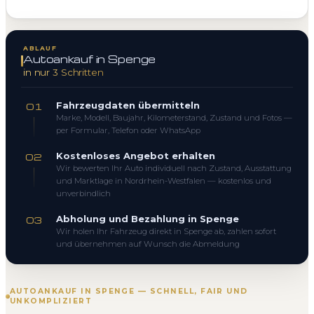
ABLAUF
Autoankauf in Spenge
in nur 3 Schritten
Fahrzeugdaten übermitteln
01
Marke, Modell, Baujahr, Kilometerstand, Zustand und Fotos —
per Formular, Telefon oder WhatsApp
Kostenloses Angebot erhalten
02
Wir bewerten Ihr Auto individuell nach Zustand, Ausstattung
und Marktlage in Nordrhein-Westfalen — kostenlos und
unverbindlich
Abholung und Bezahlung in Spenge
03
Wir holen Ihr Fahrzeug direkt in Spenge ab, zahlen sofort
und übernehmen auf Wunsch die Abmeldung
AUTOANKAUF IN SPENGE — SCHNELL, FAIR UND
UNKOMPLIZIERT