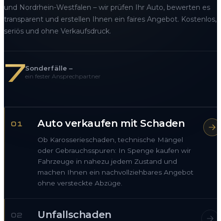
und Nordrhein-Westfalen – wir prüfen Ihr Auto, bewerten es
transparent und erstellen Ihnen ein faires Angebot. Kostenlos,
seriös und ohne Verkaufsdruck.
7
Sonderfälle –
ein fester Ansprechpartner
Auto verkaufen mit Schaden
01
Ob Karosserieschaden, technische Mängel
oder Gebrauchsspuren: In Spenge kaufen wir
Fahrzeuge in nahezu jedem Zustand und
machen Ihnen ein nachvollziehbares Angebot
ohne versteckte Abzüge.
Unfallschaden
02