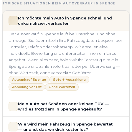
TYPISCHE SITUATIONEN BEIM AUTOVERKAUF IN SPENGE:
Ich möchte mein Auto in Spenge schnell und
unkompliziert verkaufen
Der Autoankauf in Spenge läuft bei uns schnell und ohne
Umwege. Sie übermitteln Ihre Fahrzeugdaten bequem per
Formular, Telefon oder WhatsApp. Wir erstellen eine
individuelle Bewertung und unterbreiten Ihnen ein faires
Angebot. Wenn alles passt, holen wir Ihr Fahrzeug direkt in
Spenge ab und zahlen sofort bar oder per Überweisung —
ohne Wartezeit, ohne versteckte Gebühren.
Autoankauf Spenge
Sofort-Auszahlung
Abholung vor Ort
Ohne Wartezeit
Mein Auto hat Schäden oder keinen TÜV —
wird es trotzdem in Spenge angekauft?
Ja — wir kaufen auch Autos mit Unfallschaden,
Wie wird mein Fahrzeug in Spenge bewertet
Motorschaden, Getriebeschaden, abgelaufenem TÜV oder
— und ist das wirklich kostenlos?