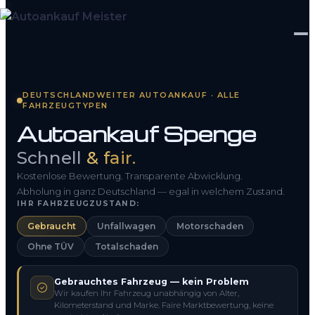
Startseite
DEUTSCHLANDWEITER AUTOANKAUF · ALLE
FAHRZEUGTYPEN
Fahrzeug Bewerten
Autoankauf Spenge
So funktioniert’s
Schnell
& fair.
Kontakt
Kostenlose Bewertung. Transparente Abwicklung.
Abholung in ganz Deutschland — egal in welchem Zustand.
IHR FAHRZEUGZUSTAND:
FAQ
Gebraucht
Unfallwagen
Motorschaden
Ohne TÜV
Totalschaden
0800 1553 5546
Gebrauchtes Fahrzeug — kein Problem
Kostenlos anfragen
Wir kaufen Ihr Fahrzeug unabhängig von Alter,
Kilometerstand und Marke. Faire Marktbewertung, keine