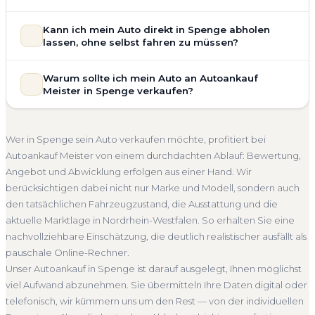
allgemeinem Reparaturbedarf direkt in Spenge an. Der
Zustand Ihres Fahrzeugs fließt transparent in unsere
Unsere Fahrzeugbewertung für den Autoankauf in Spenge
Kann ich mein Auto direkt in Spenge abholen
Bewertung ein. Anders als Online-Rechner berücksichtigen
ist vollständig kostenlos und unverbindlich. Wir prüfen Marke,
lassen, ohne selbst fahren zu müssen?
wir den realen Zustand und die aktuelle Nachfrage für eine
Modell, Baujahr, Kilometerstand, Ausstattung, Pflegezustand
realistische Preiseinschätzung.
und die aktuelle Marktlage. So erhalten Sie keine pauschale
Selbstverständlich. Unser Autoankauf-Service in Spenge
Warum sollte ich mein Auto an Autoankauf
Unfallwagen Spenge
Motorschaden
Ohne TÜV
Schätzung, sondern eine fundierte Einschätzung, die nah am
umfasst die kostenlose Abholung direkt an Ihrer Adresse —
Meister in Spenge verkaufen?
tatsächlichen Verkaufspreis liegt — speziell für den Markt in
Getriebeschaden
Faire Bewertung
egal ob zu Hause, am Arbeitsplatz oder an einem Treffpunkt
Nordrhein-Westfalen.
Ihrer Wahl in Spenge und Umgebung. Auch nicht
Autoankauf Meister vereint Erfahrung, Transparenz und
Kostenlose Bewertung
Marktwert Spenge
Unverbindlich
fahrbereite Fahrzeuge transportieren wir ab. Die Bezahlung
schnelle Abwicklung. Seit 2010 kaufen wir Fahrzeuge
Wer in Spenge sein Auto verkaufen möchte, profitiert bei
erfolgt direkt bei Übergabe, auf Wunsch übernehmen wir
Seriöse Einschätzung
deutschlandweit an — auch in Spenge und ganz Nordrhein-
Autoankauf Meister von einem durchdachten Ablauf: Bewertung,
auch die Abmeldung.
Westfalen. Sie erhalten eine kostenlose Bewertung, ein
Angebot und Abwicklung erfolgen aus einer Hand. Wir
Abholung Spenge
Nicht fahrbereit
Barzahlung
verbindliches Angebot und auf Wunsch den kompletten
berücksichtigen dabei nicht nur Marke und Modell, sondern auch
Service von der Abholung bis zur Abmeldung. Über 4.800
Abmeldung inklusive
den tatsächlichen Fahrzeugzustand, die Ausstattung und die
zufriedene Kunden sprechen für sich.
aktuelle Marktlage in Nordrhein-Westfalen. So erhalten Sie eine
Seit 2010
4.800+ Ankäufe
Komplettservice
nachvollziehbare Einschätzung, die deutlich realistischer ausfällt als
Nordrhein-Westfalen
pauschale Online-Rechner.
Unser Autoankauf in Spenge ist darauf ausgelegt, Ihnen möglichst
viel Aufwand abzunehmen. Sie übermitteln Ihre Daten digital oder
telefonisch, wir kümmern uns um den Rest — von der individuellen