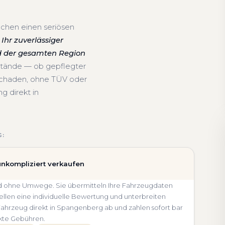
uchen einen seriösen
Ihr zuverlässiger
d der gesamten Region
stände — ob gepflegter
schaden, ohne TÜV oder
g direkt in
G:
unkompliziert verkaufen
und ohne Umwege. Sie übermitteln Ihre Fahrzeugdaten
llen eine individuelle Bewertung und unterbreiten
r Fahrzeug direkt in Spangenberg ab und zahlen sofort bar
kte Gebühren.