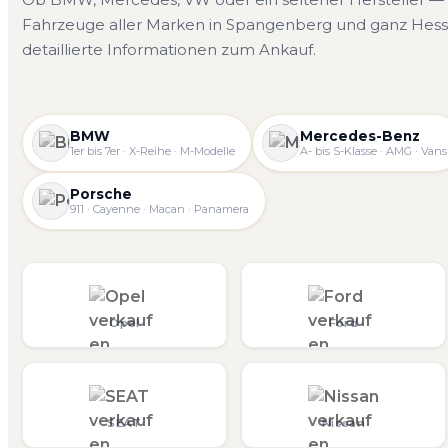
Fahrzeuge aller Marken in Spangenberg und ganz Hesse
detaillierte Informationen zum Ankauf.
BMW
Mercedes-Benz
1er bis 7er · X-Reihe · M-Modelle
A- bis S-Klasse · AMG · Vans
Porsche
911 · Cayenne · Macan · Panamera
Opel
Ford
SEAT
Nissan