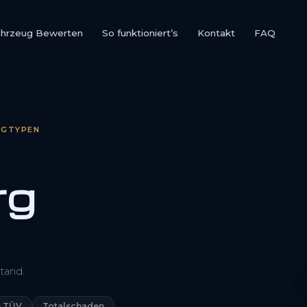
ahrzeug Bewerten
So funktioniert’s
Kontakt
FAQ
UGTYPEN
rg
0800 1553 5546
tand.
Kostenlos anfragen
 TÜV
Totalschaden