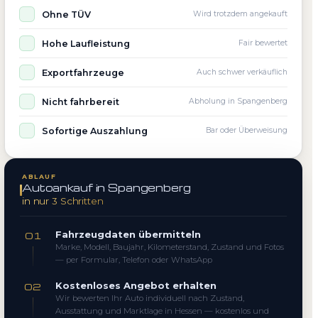
Ohne TÜV
Wird trotzdem angekauft
Hohe Laufleistung
Fair bewertet
Exportfahrzeuge
Auch schwer verkäuflich
Nicht fahrbereit
Abholung in Spangenberg
Sofortige Auszahlung
Bar oder Überweisung
ABLAUF
Autoankauf in Spangenberg
in nur 3 Schritten
Fahrzeugdaten übermitteln
01
Marke, Modell, Baujahr, Kilometerstand, Zustand und Fotos
— per Formular, Telefon oder WhatsApp
Kostenloses Angebot erhalten
02
Wir bewerten Ihr Auto individuell nach Zustand,
Ausstattung und Marktlage in Hessen — kostenlos und