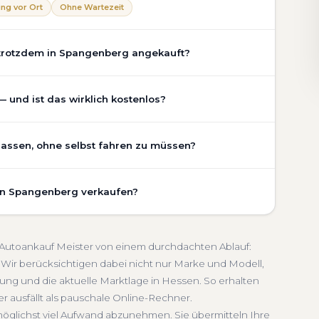
ng vor Ort
Ohne Wartezeit
 trotzdem in Spangenberg angekauft?
chaden, Getriebeschaden, abgelaufenem TÜV oder
und ist das wirklich kostenlos?
Der Zustand Ihres Fahrzeugs fließt transparent in
sichtigen wir den realen Zustand und die aktuelle
nberg ist vollständig kostenlos und unverbindlich. Wir
lassen, ohne selbst fahren zu müssen?
ung, Pflegezustand und die aktuelle Marktlage. So
Getriebeschaden
Faire Bewertung
undierte Einschätzung, die nah am tatsächlichen
nberg umfasst die kostenlose Abholung direkt an Ihrer
 in Spangenberg verkaufen?
inem Treffpunkt Ihrer Wahl in Spangenberg und
rbindlich
Seriöse Einschätzung
eren wir ab. Die Bezahlung erfolgt direkt bei Übergabe,
schnelle Abwicklung. Seit 2010 kaufen wir Fahrzeuge
ssen. Sie erhalten eine kostenlose Bewertung, ein
Abmeldung inklusive
i Autoankauf Meister von einem durchdachten Ablauf:
 Service von der Abholung bis zur Abmeldung. Über
Wir berücksichtigen dabei nicht nur Marke und Modell,
ung und die aktuelle Marktlage in Hessen. So erhalten
n
er ausfällt als pauschale Online-Rechner.
möglichst viel Aufwand abzunehmen. Sie übermitteln Ihre