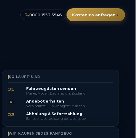
0800 1553 5546
Kostenlos anfragen
SO LÄUFT’S AB
Fahrzeugdaten senden
01
Marke, Modell, Baujahr, km, Zustand
Angebot erhalten
02
Verbindlich — in wenigen Stunden
Abholung & Sofortzahlung
03
Bar oder Überweisung bei Übergabe
WIR KAUFEN JEDES FAHRZEUG