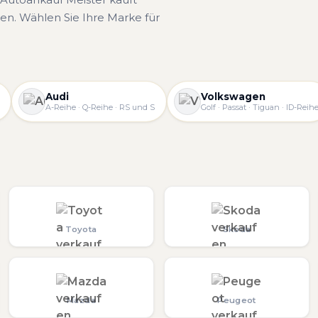
n. Wählen Sie Ihre Marke für
Audi
Volkswagen
A-Reihe · Q-Reihe · RS und S
Golf · Passat · Tiguan · ID-Reih
Toyota
Skoda
Mazda
Peugeot