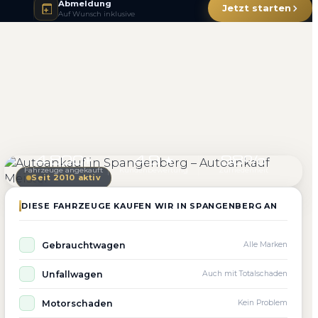
Abmeldung
Jetzt starten
Auf Wunsch inklusive
4.800+
4.9 ★
98%
Fahrzeuge angekauft
Kundenbewertung
Zufriedenheit
Seit 2010 aktiv
DIESE FAHRZEUGE KAUFEN WIR IN SPANGENBERG AN
Gebrauchtwagen
Alle Marken
Unfallwagen
Auch mit Totalschaden
Motorschaden
Kein Problem