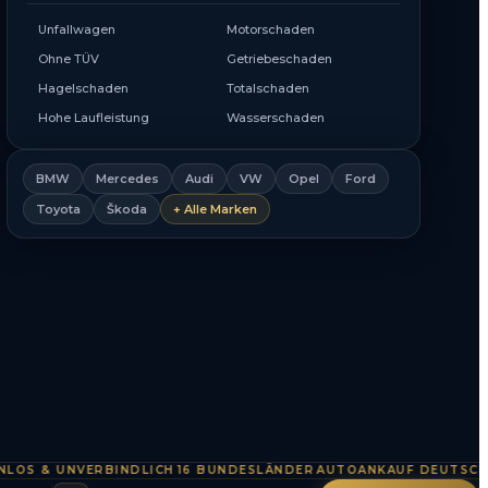
Unfallwagen
Motorschaden
Ohne TÜV
Getriebeschaden
Hagelschaden
Totalschaden
Hohe Laufleistung
Wasserschaden
BMW
Mercedes
Audi
VW
Opel
Ford
Toyota
Škoda
+ Alle Marken
& UNVERBINDLICH
16 BUNDESLÄNDER
AUTOANKAUF DEUTSCHLAND
·
·