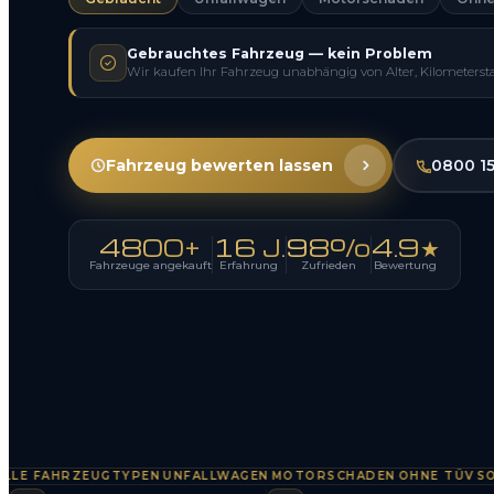
Gebrauchtes Fahrzeug — kein Problem
Wir kaufen Ihr Fahrzeug unabhängig von Alter, Kilometerst
Fahrzeug bewerten lassen
0800 1
4800+
16 J.
98%
4.9★
Fahrzeuge angekauft
Erfahrung
Zufrieden
Bewertung
FAHRZEUGTYPEN
UNFALLWAGEN
MOTORSCHADEN
OHNE TÜV
SOFOR
·
·
·
·