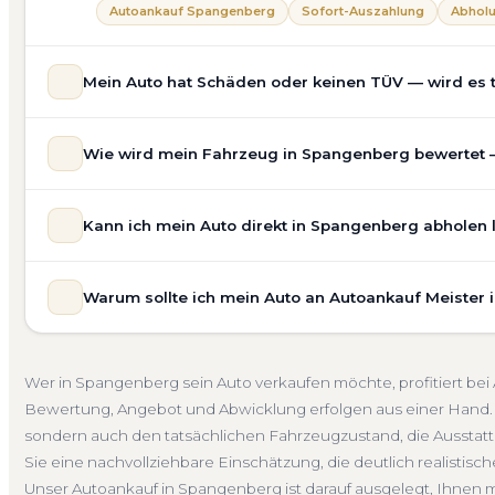
Autoankauf Spangenberg
Sofort-Auszahlung
Abholu
Mein Auto hat Schäden oder keinen TÜV — wird es
Ja — wir kaufen auch Autos mit Unfallschaden, Motors
Wie wird mein Fahrzeug in Spangenberg bewertet — 
allgemeinem Reparaturbedarf direkt in Spangenberg an. 
unsere Bewertung ein. Anders als Online-Rechner berück
Unsere Fahrzeugbewertung für den Autoankauf in Spange
Nachfrage für eine realistische Preiseinschätzung.
Kann ich mein Auto direkt in Spangenberg abholen 
prüfen Marke, Modell, Baujahr, Kilometerstand, Ausstatt
Unfallwagen Spangenberg
Motorschaden
Ohne TÜV
erhalten Sie keine pauschale Schätzung, sondern eine f
Selbstverständlich. Unser Autoankauf-Service in Spange
Verkaufspreis liegt — speziell für den Markt in Hessen.
Warum sollte ich mein Auto an Autoankauf Meister
Adresse — egal ob zu Hause, am Arbeitsplatz oder an e
Kostenlose Bewertung
Marktwert Spangenberg
Unve
Umgebung. Auch nicht fahrbereite Fahrzeuge transporti
Autoankauf Meister vereint Erfahrung, Transparenz und 
auf Wunsch übernehmen wir auch die Abmeldung.
deutschlandweit an — auch in Spangenberg und ganz He
Abholung Spangenberg
Nicht fahrbereit
Barzahlung
Wer in Spangenberg sein Auto verkaufen möchte, profitiert be
verbindliches Angebot und auf Wunsch den kompletten
Bewertung, Angebot und Abwicklung erfolgen aus einer Hand. 
4.800 zufriedene Kunden sprechen für sich.
sondern auch den tatsächlichen Fahrzeugzustand, die Ausstatt
Seit 2010
4.800+ Ankäufe
Komplettservice
Hesse
Sie eine nachvollziehbare Einschätzung, die deutlich realistisch
Unser Autoankauf in Spangenberg ist darauf ausgelegt, Ihnen 