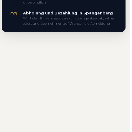
unverbindlich
Abholung und Bezahlung in Spangenberg
03
Wir holen Ihr Fahrzeug direkt in Spangenberg ab, zahlen
sofort und übernehmen auf Wunsch die Abmeldung