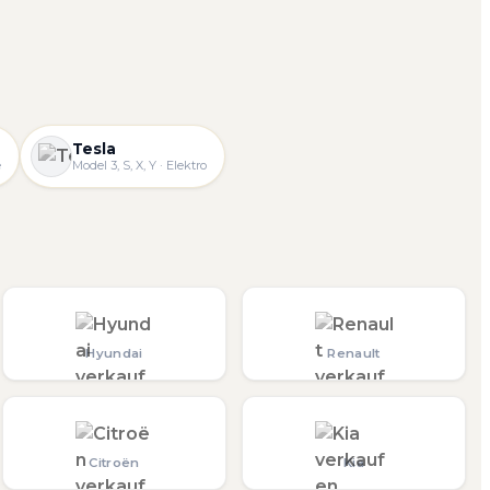
Tesla
e
Model 3, S, X, Y · Elektro
Hyundai
Renault
Citroën
Kia