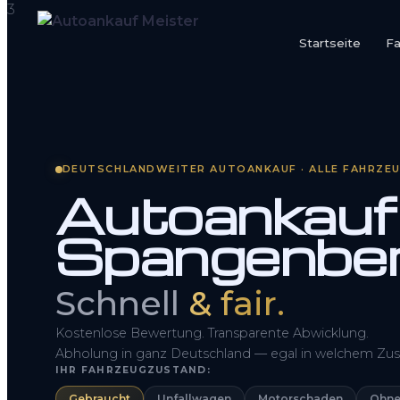
Startseite
F
Startseite
Fahrzeug Bewerten
DEUTSCHLANDWEITER AUTOANKAUF · ALLE FAHRZE
So funktioniert’s
Autoankauf
Kontakt
Spangenbe
FAQ
Schnell
& fair.
Kostenlose Bewertung. Transparente Abwicklung.
Abholung in ganz Deutschland — egal in welchem Zus
IHR FAHRZEUGZUSTAND:
Gebraucht
Unfallwagen
Motorschaden
Ohne