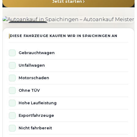
Jetzt starten
4.800+
4.9 ★
98%
Fahrzeuge angekauft
Kundenbewertung
Zufriedenheit
Seit 2010 aktiv
DIESE FAHRZEUGE KAUFEN WIR IN SPAICHINGEN AN
Gebrauchtwagen
Unfallwagen
Motorschaden
Ohne TÜV
Hohe Laufleistung
Exportfahrzeuge
Nicht fahrbereit