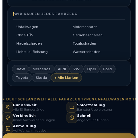
WIR KAUFEN JEDES FAHRZEUG
Unfallwagen
Motorschaden
Ohne TÜV
Getriebeschaden
Hagelschaden
Totalschaden
Hohe Laufleistung
Wasserschaden
BMW
Mercedes
Audi
VW
Opel
Ford
Toyota
Škoda
+ Alle Marken
 DEUTSCHLANDWEIT
ALLE FAHRZEUGTYPEN
UNFALLWAGEN
MOTOR
·
·
·
Bundesweit
Sofortzahlung
Alle 16 Bundesländer
Bar oder Überweisung
Verbindlich
Schnell
Keine Nachverhandlungen
Angebot in Stunden
Abmeldung
Auf Wunsch inklusive