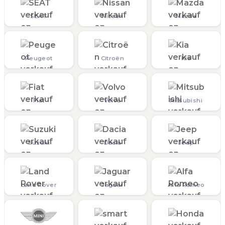
SEAT
Nissan
Mazda
Peugeot
Citroën
Kia
Fiat
Volvo
Mitsubishi
Suzuki
Dacia
Jeep
Land Rover
Jaguar
Alfa Romeo