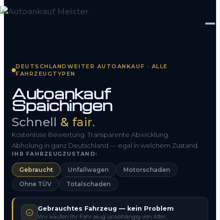
Startseite
DEUTSCHLANDWEITER AUTOANKAUF · ALLE
FAHRZEUGTYPEN
Fahrzeug Bewerten
Autoankauf
Spaichingen
So funktioniert’s
Schnell
& fair.
Kontakt
Kostenlose Bewertung. Transparente Abwicklung.
FAQ
Abholung in ganz Deutschland — egal in welchem Zustand.
IHR FAHRZEUGZUSTAND:
Gebraucht
Unfallwagen
Motorschaden
0800 1553 5546
Ohne TÜV
Totalschaden
Kostenlos anfragen
Gebrauchtes Fahrzeug — kein Problem
Wir kaufen Ihr Fahrzeug unabhängig von Alter,