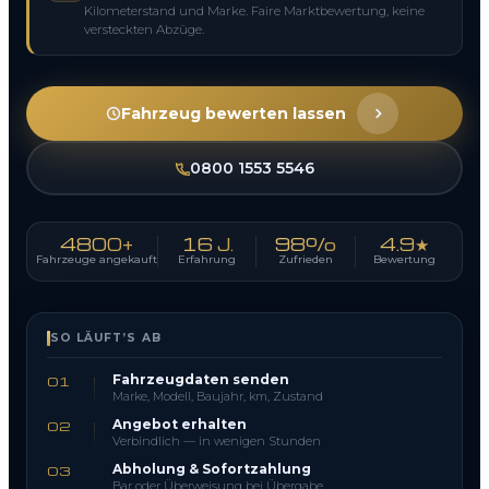
Kilometerstand und Marke. Faire Marktbewertung, keine
versteckten Abzüge.
Fahrzeug bewerten lassen
0800 1553 5546
4800+
16 J.
98%
4.9★
Fahrzeuge angekauft
Erfahrung
Zufrieden
Bewertung
SO LÄUFT’S AB
Fahrzeugdaten senden
01
Marke, Modell, Baujahr, km, Zustand
Angebot erhalten
02
Verbindlich — in wenigen Stunden
Abholung & Sofortzahlung
03
Bar oder Überweisung bei Übergabe