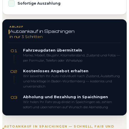
Sofortige Auszahlung
ABLAUF
Autoankauf in Spaichingen
in nur 3 Schritten
Fahrzeugdaten übermitteln
01
Marke, Modell, Baujahr, Kilometerstand, Zustand und Fotos —
per Formular, Telefon oder WhatsApp
Kostenloses Angebot erhalten
02
Wir bewerten Ihr Auto individuell nach Zustand, Ausstattung
und Marktlage in Baden-Württemberg — kostenlos und
unverbindlich
Abholung und Bezahlung in Spaichingen
03
Wir holen Ihr Fahrzeug direkt in Spaichingen ab, zahlen
sofort und übernehmen auf Wunsch die Abmeldung
AUTOANKAUF IN SPAICHINGEN — SCHNELL, FAIR UND