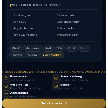
WIR KAUFEN JEDES FAHRZEUG
Unfallwagen
Motorschaden
Ohne TÜV
Getriebeschaden
Hagelschaden
Totalschaden
Hohe Laufleistung
Wasserschaden
BMW
Mercedes
Audi
VW
Opel
Ford
Toyota
Škoda
+ Alle Marken
 DEUTSCHLANDWEIT
ALLE FAHRZEUGTYPEN
UNFALLWAGEN
MOTORS
·
·
·
Bundesweit
Sofortzahlung
Alle 16 Bundesländer
Bar oder Überweisung
Verbindlich
Schnell
Keine Nachverhandlungen
Angebot in Stunden
Abmeldung
Auf Wunsch inklusive
Jetzt starten