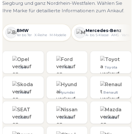
Siegburg und ganz Nordrhein-Westfalen. Wählen Sie
Ihre Marke für detaillierte Informationen zum Ankauf.
BMW
Mercedes-Benz
1er bis 7er · X-Reihe · M-Modelle
A- bis S-Klasse · AMG · Vans
Opel
Ford
Toyota
Skoda
Hyundai
Renault
SEAT
Nissan
Mazda