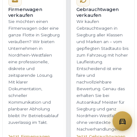
Firmenwagen
Gebrauchtwagen
verkaufen
verkaufen
Sie möchten einen
Wir kaufen
Firmenwagen oder eine
Gebrauchtwagen in
ganze Flotte in Siegburg
Siegburg aller Klassen
veräußern? Wir bieten
und Marken an – vom
Unternehmen in
gepflegten Stadtauto bis
Nordrhein-Westfalen
zum Fahrzeug mit hoher
eine professionelle,
Laufleistung.
diskrete und
Entscheidend ist eine
zeitsparende Lösung.
faire und
Mit klarer
nachvollziehbare
Dokumentation,
Bewertung. Genau das
schneller
erhalten Sie bei
Kommunikation und
Autoankauf Meister für
planbarer Abholung
Siegburg und ganz
bleibt Ihr Betriebsablauf
Nordrhein-Westfalen –
zuverlässig im Takt.
ohne versteckte
Nachverhandlungen.
Jetzt Firmenwagen
Jetzt Gebrauchtwagen
bewerten
bewerten