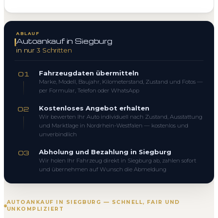
ABLAUF
Autoankauf in Siegburg
in nur 3 Schritten
Fahrzeugdaten übermitteln
01
Marke, Modell, Baujahr, Kilometerstand, Zustand und Fotos —
per Formular, Telefon oder WhatsApp
Kostenloses Angebot erhalten
02
Wir bewerten Ihr Auto individuell nach Zustand, Ausstattung
und Marktlage in Nordrhein-Westfalen — kostenlos und
unverbindlich
Abholung und Bezahlung in Siegburg
03
Wir holen Ihr Fahrzeug direkt in Siegburg ab, zahlen sofort
und übernehmen auf Wunsch die Abmeldung
AUTOANKAUF IN SIEGBURG — SCHNELL, FAIR UND
UNKOMPLIZIERT