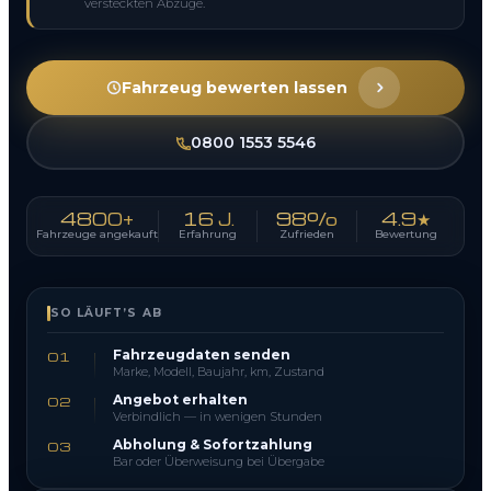
versteckten Abzüge.
Fahrzeug bewerten lassen
0800 1553 5546
4800+
16 J.
98%
4.9★
Fahrzeuge angekauft
Erfahrung
Zufrieden
Bewertung
SO LÄUFT’S AB
Fahrzeugdaten senden
01
Marke, Modell, Baujahr, km, Zustand
Angebot erhalten
02
Verbindlich — in wenigen Stunden
Abholung & Sofortzahlung
03
Bar oder Überweisung bei Übergabe