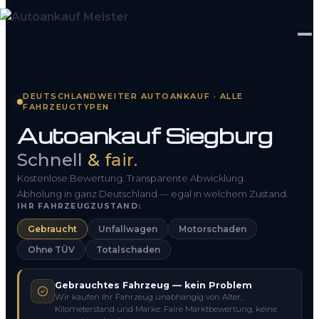
Startseite
DEUTSCHLANDWEITER AUTOANKAUF · ALLE
FAHRZEUGTYPEN
Fahrzeug Bewerten
Autoankauf Siegburg
So funktioniert’s
Schnell
& fair.
Kontakt
Kostenlose Bewertung. Transparente Abwicklung.
Abholung in ganz Deutschland — egal in welchem Zustand.
IHR FAHRZEUGZUSTAND:
FAQ
Gebraucht
Unfallwagen
Motorschaden
Ohne TÜV
Totalschaden
0800 1553 5546
Gebrauchtes Fahrzeug — kein Problem
Kostenlos anfragen
Wir kaufen Ihr Fahrzeug unabhängig von Alter,
Kilometerstand und Marke. Faire Marktbewertung, keine