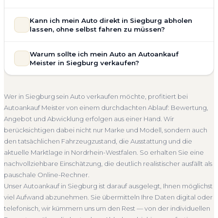
allgemeinem Reparaturbedarf direkt in Siegburg an. Der
Zustand Ihres Fahrzeugs fließt transparent in unsere
Unsere Fahrzeugbewertung für den Autoankauf in Siegburg
Kann ich mein Auto direkt in Siegburg abholen
Bewertung ein. Anders als Online-Rechner berücksichtigen
ist vollständig kostenlos und unverbindlich. Wir prüfen Marke,
lassen, ohne selbst fahren zu müssen?
wir den realen Zustand und die aktuelle Nachfrage für eine
Modell, Baujahr, Kilometerstand, Ausstattung, Pflegezustand
realistische Preiseinschätzung.
und die aktuelle Marktlage. So erhalten Sie keine pauschale
Selbstverständlich. Unser Autoankauf-Service in Siegburg
Warum sollte ich mein Auto an Autoankauf
Unfallwagen Siegburg
Motorschaden
Ohne TÜV
Schätzung, sondern eine fundierte Einschätzung, die nah am
umfasst die kostenlose Abholung direkt an Ihrer Adresse —
Meister in Siegburg verkaufen?
tatsächlichen Verkaufspreis liegt — speziell für den Markt in
Getriebeschaden
Faire Bewertung
egal ob zu Hause, am Arbeitsplatz oder an einem Treffpunkt
Nordrhein-Westfalen.
Ihrer Wahl in Siegburg und Umgebung. Auch nicht
Autoankauf Meister vereint Erfahrung, Transparenz und
Kostenlose Bewertung
Marktwert Siegburg
fahrbereite Fahrzeuge transportieren wir ab. Die Bezahlung
schnelle Abwicklung. Seit 2010 kaufen wir Fahrzeuge
Wer in Siegburg sein Auto verkaufen möchte, profitiert bei
erfolgt direkt bei Übergabe, auf Wunsch übernehmen wir
Unverbindlich
Seriöse Einschätzung
deutschlandweit an — auch in Siegburg und ganz
Autoankauf Meister von einem durchdachten Ablauf: Bewertung,
auch die Abmeldung.
Nordrhein-Westfalen. Sie erhalten eine kostenlose
Angebot und Abwicklung erfolgen aus einer Hand. Wir
Abholung Siegburg
Nicht fahrbereit
Barzahlung
Bewertung, ein verbindliches Angebot und auf Wunsch den
berücksichtigen dabei nicht nur Marke und Modell, sondern auch
kompletten Service von der Abholung bis zur Abmeldung.
Abmeldung inklusive
den tatsächlichen Fahrzeugzustand, die Ausstattung und die
Über 4.800 zufriedene Kunden sprechen für sich.
aktuelle Marktlage in Nordrhein-Westfalen. So erhalten Sie eine
Seit 2010
4.800+ Ankäufe
Komplettservice
nachvollziehbare Einschätzung, die deutlich realistischer ausfällt als
Nordrhein-Westfalen
pauschale Online-Rechner.
Unser Autoankauf in Siegburg ist darauf ausgelegt, Ihnen möglichst
viel Aufwand abzunehmen. Sie übermitteln Ihre Daten digital oder
telefonisch, wir kümmern uns um den Rest — von der individuellen