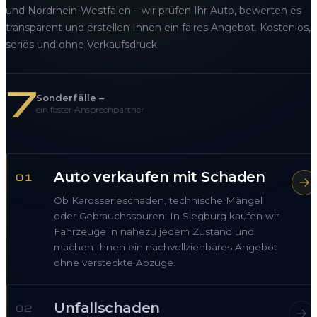
und Nordrhein-Westfalen – wir prüfen Ihr Auto, bewerten es
transparent und erstellen Ihnen ein faires Angebot. Kostenlos,
seriös und ohne Verkaufsdruck.
7
Sonderfälle –
ein fester Ansprechpartner
Auto verkaufen mit Schaden
01
Ob Karosserieschaden, technische Mängel
oder Gebrauchsspuren: In Siegburg kaufen wir
Fahrzeuge in nahezu jedem Zustand und
machen Ihnen ein nachvollziehbares Angebot
ohne versteckte Abzüge.
Unfallschaden
02