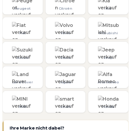
Peugeot
Citroën
Kia
Fiat
Volvo
Mitsubishi
Suzuki
Dacia
Jeep
Land Rover
Jaguar
Alfa Romeo
MINI
smart
Honda
Ihre Marke nicht dabei?