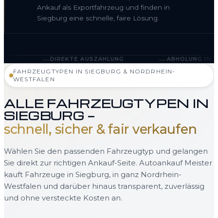
Ankauf als Exportfahrzeug und finden in
Siegburg eine schnelle, faire Lösung.
—
REKTE AUSZAHLUNG
ABHOLUNG IN SIEGBURG UND N
FAHRZEUGTYPEN IN SIEGBURG & NORDRHEIN-
WESTFALEN
ALLE FAHRZEUGTYPEN IN
SIEGBURG —
schnell, sicher & fair verkaufen
Wählen Sie den passenden Fahrzeugtyp und gelangen
Sie direkt zur richtigen Ankauf-Seite. Autoankauf Meister
kauft Fahrzeuge in Siegburg, in ganz Nordrhein-
Westfalen und darüber hinaus transparent, zuverlässig
und ohne versteckte Kosten an.