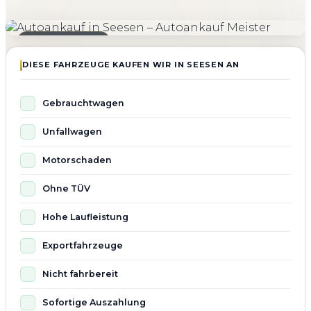
4.800+
4.9 ★
98%
Fahrzeuge angekauft
Kundenbewertung
Zufriedenheit
Seit 2010 aktiv
DIESE FAHRZEUGE KAUFEN WIR IN SEESEN AN
Gebrauchtwagen
Unfallwagen
Motorschaden
Ohne TÜV
Hohe Laufleistung
Exportfahrzeuge
Nicht fahrbereit
Sofortige Auszahlung