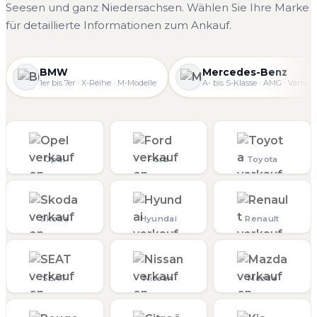
Seesen und ganz Niedersachsen. Wählen Sie Ihre Marke
für detaillierte Informationen zum Ankauf.
BMW
Mercedes-Benz
1er bis 7er · X-Reihe · M-Modelle
A- bis S-Klasse · AMG · Vans
Opel
Ford
Toyota
Skoda
Hyundai
Renault
SEAT
Nissan
Mazda