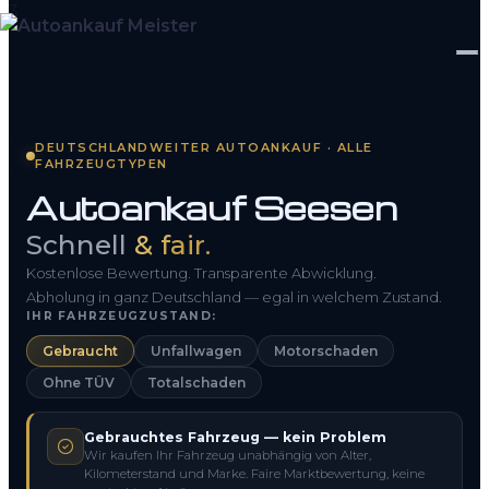
Startseite
DEUTSCHLANDWEITER AUTOANKAUF · ALLE
FAHRZEUGTYPEN
Fahrzeug Bewerten
Autoankauf Seesen
So funktioniert’s
Schnell
& fair.
Kontakt
Kostenlose Bewertung. Transparente Abwicklung.
Abholung in ganz Deutschland — egal in welchem Zustand.
IHR FAHRZEUGZUSTAND:
FAQ
Gebraucht
Unfallwagen
Motorschaden
Ohne TÜV
Totalschaden
0800 1553 5546
Gebrauchtes Fahrzeug — kein Problem
Kostenlos anfragen
Wir kaufen Ihr Fahrzeug unabhängig von Alter,
Kilometerstand und Marke. Faire Marktbewertung, keine