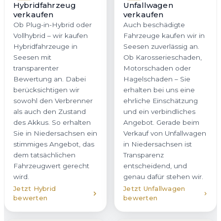
Fahrzeugwert gerecht
Transparenz
wird.
entscheidend, und
genau dafür stehen wir.
Jetzt Hybrid
Jetzt Unfallwagen
bewerten
bewerten
Firmenwagen
Gebrauchtwagen
verkaufen
verkaufen
Sie möchten einen
Wir kaufen
Firmenwagen oder eine
Gebrauchtwagen in
ganze Flotte in Seesen
Seesen aller Klassen
veräußern? Wir bieten
und Marken an – vom
Unternehmen in
gepflegten Stadtauto bis
Niedersachsen eine
zum Fahrzeug mit hoher
professionelle, diskrete
Laufleistung.
und zeitsparende
Entscheidend ist eine