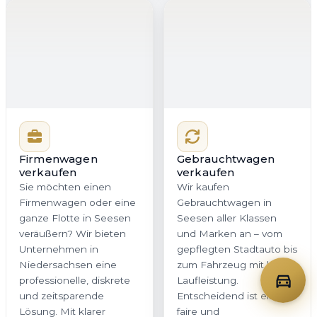
Lösung. Mit klarer
faire und
Dokumentation,
nachvollziehbare
schneller
Bewertung. Genau das
Kommunikation und
erhalten Sie bei
planbarer Abholung
Autoankauf Meister für
bleibt Ihr Betriebsablauf
Seesen und ganz
zuverlässig im Takt.
Niedersachsen – ohne
versteckte
Nachverhandlungen.
Jetzt Firmenwagen
Jetzt Gebrauchtwagen
bewerten
bewerten
Oldtimer verkaufen
Oldtimer verdienen beim
Verkauf in Seesen
besondere