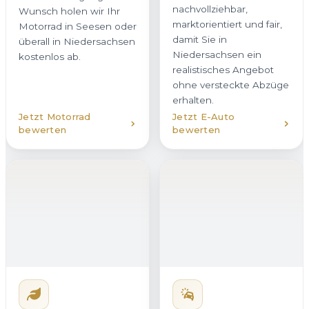
Hybridfahrzeug
verkaufen
Unfallwagen
Ob Plug-in-Hybrid oder
verkaufen
Vollhybrid – wir kaufen
Auch beschädigte
Hybridfahrzeuge in
Fahrzeuge kaufen wir in
Seesen mit
Seesen zuverlässig an.
transparenter
Ob Karosserieschaden,
Bewertung an. Dabei
Motorschaden oder
berücksichtigen wir
Hagelschaden – Sie
sowohl den Verbrenner
erhalten bei uns eine
als auch den Zustand
ehrliche Einschätzung
des Akkus. So erhalten
und ein verbindliches
Sie in Niedersachsen ein
Angebot. Gerade beim
stimmiges Angebot, das
Verkauf von Unfallwagen
dem tatsächlichen
in Niedersachsen ist