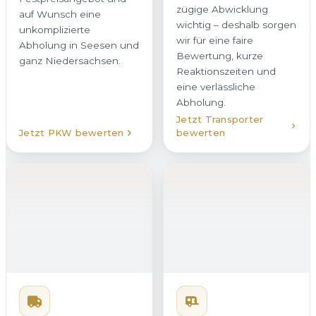
wichtig – deshalb sorgen
auf Wunsch eine
wir für eine faire
unkomplizierte
Bewertung, kurze
Abholung in Seesen und
Reaktionszeiten und
ganz Niedersachsen.
eine verlässliche
Abholung.
Jetzt Transporter
Jetzt PKW bewerten
bewerten
LKW verkaufen
Vom leichten
Wohnmobil
verkaufen
Nutzfahrzeug bis zum
Wenn Sie Ihr Wohnmobil
schweren LKW: Wir sind
in Seesen verkaufen
Ihr Ansprechpartner für
möchten, übernehmen
den LKW-Ankauf in
wir den kompletten
Seesen. Autoankauf