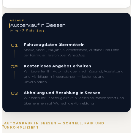
ABLAUF
Autoankauf in Seesen
in nur 3 Schritten
Fahrzeugdaten übermitteln
01
Marke, Modell, Baujahr, Kilometerstand, Zustand und Fotos —
per Formular, Telefon oder WhatsApp
Kostenloses Angebot erhalten
02
Wir bewerten Ihr Auto individuell nach Zustand, Ausstattung
und Marktlage in Niedersachsen — kostenlos und
unverbindlich
Abholung und Bezahlung in Seesen
03
Wir holen Ihr Fahrzeug direkt in Seesen ab, zahlen sofort und
übernehmen auf Wunsch die Abmeldung
AUTOANKAUF IN SEESEN — SCHNELL, FAIR UND
UNKOMPLIZIERT