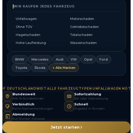
WIR KAUFEN JEDES FAHRZEUG
Unfallwagen
Motorschaden
Ohne TÜV
Getriebeschaden
Hagelschaden
Totalschaden
Hohe Laufleistung
Wasserschaden
BMW
Mercedes
Audi
VW
Opel
Ford
Toyota
Škoda
+ Alle Marken
F DEUTSCHLANDWEIT
ALLE FAHRZEUGTYPEN
UNFALLWAGEN
MOTOR
·
·
·
Bundesweit
Sofortzahlung
Alle 16 Bundesländer
Bar oder Überweisung
Verbindlich
Schnell
Keine Nachverhandlungen
Angebot in Stunden
Abmeldung
Auf Wunsch inklusive
Jetzt starten