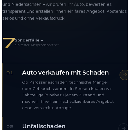
und Niedersachsen – wir prüfen Ihr Auto, bewerten es
transparent und erstellen Ihnen ein faires Angebot. Kostenlos,
seriös und ohne Verkaufsdruck.
7
Sonderfälle –
ein fester Ansprechpartner
Auto verkaufen mit Schaden
01
Ob Karosserieschaden, technische Mängel
oder Gebrauchsspuren: In Seesen kaufen wir
Fahrzeuge in nahezu jedem Zustand und
machen Ihnen ein nachvollziehbares Angebot
ohne versteckte Abzüge.
Unfallschaden
02