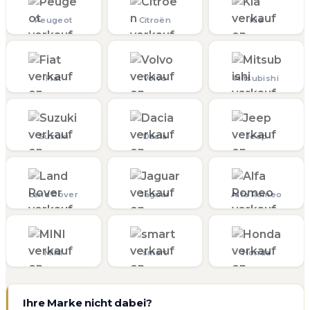
Peugeot
Citroën
Kia
Fiat
Volvo
Mitsubishi
Suzuki
Dacia
Jeep
Land Rover
Jaguar
Alfa Romeo
MINI
smart
Honda
Ihre Marke nicht dabei?