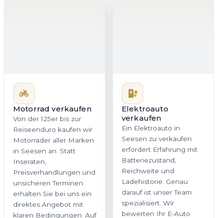
verkaufen
Ein Elektroauto in
Seesen zu verkaufen
erfordert Erfahrung mit
Motorrad verkaufen
Batteriezustand,
Von der 125er bis zur
Reichweite und
Reiseenduro kaufen wir
Ladehistorie. Genau
Motorräder aller Marken
darauf ist unser Team
in Seesen an. Statt
spezialisiert. Wir
Inseraten,
bewerten Ihr E-Auto
Preisverhandlungen und
nachvollziehbar,
unsicheren Terminen
marktorientiert und fair,
erhalten Sie bei uns ein
damit Sie in
direktes Angebot mit
Niedersachsen ein
klaren Bedingungen. Auf
realistisches Angebot
Wunsch holen wir Ihr
ohne versteckte Abzüge
Motorrad in Seesen oder
erhalten.
überall in Niedersachsen
kostenlos ab.
Jetzt Motorrad
Jetzt E-Auto
bewerten
bewerten