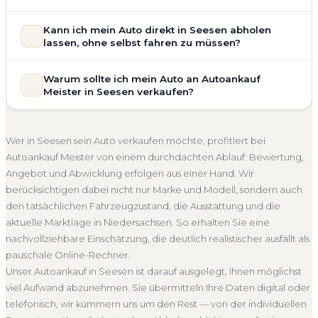
allgemeinem Reparaturbedarf direkt in Seesen an. Der
Zustand Ihres Fahrzeugs fließt transparent in unsere
Unsere Fahrzeugbewertung für den Autoankauf in Seesen
Kann ich mein Auto direkt in Seesen abholen
Bewertung ein. Anders als Online-Rechner berücksichtigen
ist vollständig kostenlos und unverbindlich. Wir prüfen Marke,
lassen, ohne selbst fahren zu müssen?
wir den realen Zustand und die aktuelle Nachfrage für eine
Modell, Baujahr, Kilometerstand, Ausstattung, Pflegezustand
realistische Preiseinschätzung.
und die aktuelle Marktlage. So erhalten Sie keine pauschale
Selbstverständlich. Unser Autoankauf-Service in Seesen
Warum sollte ich mein Auto an Autoankauf
Unfallwagen Seesen
Motorschaden
Ohne TÜV
Schätzung, sondern eine fundierte Einschätzung, die nah am
umfasst die kostenlose Abholung direkt an Ihrer Adresse —
Meister in Seesen verkaufen?
tatsächlichen Verkaufspreis liegt — speziell für den Markt in
Getriebeschaden
Faire Bewertung
egal ob zu Hause, am Arbeitsplatz oder an einem Treffpunkt
Niedersachsen.
Ihrer Wahl in Seesen und Umgebung. Auch nicht fahrbereite
Autoankauf Meister vereint Erfahrung, Transparenz und
Kostenlose Bewertung
Marktwert Seesen
Unverbindlich
Fahrzeuge transportieren wir ab. Die Bezahlung erfolgt
schnelle Abwicklung. Seit 2010 kaufen wir Fahrzeuge
Wer in Seesen sein Auto verkaufen möchte, profitiert bei
direkt bei Übergabe, auf Wunsch übernehmen wir auch die
Seriöse Einschätzung
deutschlandweit an — auch in Seesen und ganz
Autoankauf Meister von einem durchdachten Ablauf: Bewertung,
Abmeldung.
Niedersachsen. Sie erhalten eine kostenlose Bewertung, ein
Angebot und Abwicklung erfolgen aus einer Hand. Wir
Abholung Seesen
Nicht fahrbereit
Barzahlung
verbindliches Angebot und auf Wunsch den kompletten
berücksichtigen dabei nicht nur Marke und Modell, sondern auch
Service von der Abholung bis zur Abmeldung. Über 4.800
Abmeldung inklusive
den tatsächlichen Fahrzeugzustand, die Ausstattung und die
zufriedene Kunden sprechen für sich.
aktuelle Marktlage in Niedersachsen. So erhalten Sie eine
Seit 2010
4.800+ Ankäufe
Komplettservice
nachvollziehbare Einschätzung, die deutlich realistischer ausfällt als
Niedersachsen
pauschale Online-Rechner.
Unser Autoankauf in Seesen ist darauf ausgelegt, Ihnen möglichst
viel Aufwand abzunehmen. Sie übermitteln Ihre Daten digital oder
telefonisch, wir kümmern uns um den Rest — von der individuellen