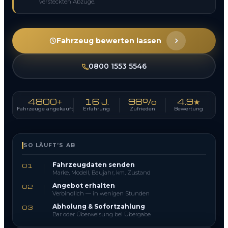
versteckten Abzüge.
Fahrzeug bewerten lassen
0800 1553 5546
4800+
16 J.
98%
4.9★
Fahrzeuge angekauft
Erfahrung
Zufrieden
Bewertung
SO LÄUFT’S AB
Fahrzeugdaten senden
01
Marke, Modell, Baujahr, km, Zustand
Angebot erhalten
02
Verbindlich — in wenigen Stunden
Abholung & Sofortzahlung
03
Bar oder Überweisung bei Übergabe