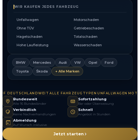
WIR KAUFEN JEDES FAHRZEUG
Unfallwagen
Motorschaden
Ohne TÜV
Getriebeschaden
Hagelschaden
Totalschaden
Hohe Laufleistung
Wasserschaden
BMW
Mercedes
Audi
VW
Opel
Ford
Toyota
Škoda
+ Alle Marken
F DEUTSCHLANDWEIT
ALLE FAHRZEUGTYPEN
UNFALLWAGEN
MOTOR
·
·
·
Bundesweit
Sofortzahlung
Alle 16 Bundesländer
Bar oder Überweisung
Verbindlich
Schnell
Keine Nachverhandlungen
Angebot in Stunden
Abmeldung
Auf Wunsch inklusive
Jetzt starten