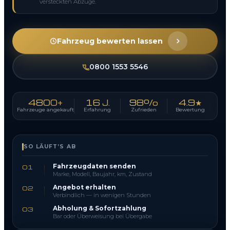
versteckten Abzüge.
Fahrzeug bewerten lassen
0800 1553 5546
4800+
16 J.
98%
4.9★
Fahrzeuge angekauft
Erfahrung
Zufrieden
Bewertung
SO LÄUFT’S AB
Fahrzeugdaten senden
01
Marke, Modell, Baujahr, km, Zustand
Angebot erhalten
02
Verbindlich — in wenigen Stunden
Abholung & Sofortzahlung
03
Bar oder Überweisung bei Übergabe