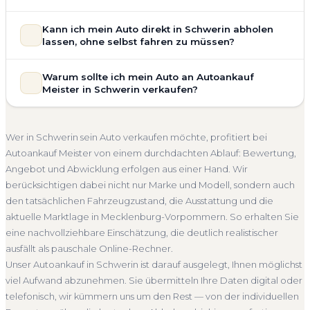
allgemeinem Reparaturbedarf direkt in Schwerin an. Der
Zustand Ihres Fahrzeugs fließt transparent in unsere
Unsere Fahrzeugbewertung für den Autoankauf in Schwerin
Kann ich mein Auto direkt in Schwerin abholen
Bewertung ein. Anders als Online-Rechner berücksichtigen
ist vollständig kostenlos und unverbindlich. Wir prüfen Marke,
lassen, ohne selbst fahren zu müssen?
wir den realen Zustand und die aktuelle Nachfrage für eine
Modell, Baujahr, Kilometerstand, Ausstattung, Pflegezustand
realistische Preiseinschätzung.
und die aktuelle Marktlage. So erhalten Sie keine pauschale
Selbstverständlich. Unser Autoankauf-Service in Schwerin
Warum sollte ich mein Auto an Autoankauf
Unfallwagen Schwerin
Motorschaden
Ohne TÜV
Schätzung, sondern eine fundierte Einschätzung, die nah am
umfasst die kostenlose Abholung direkt an Ihrer Adresse —
Meister in Schwerin verkaufen?
tatsächlichen Verkaufspreis liegt — speziell für den Markt in
Getriebeschaden
Faire Bewertung
egal ob zu Hause, am Arbeitsplatz oder an einem Treffpunkt
Mecklenburg-Vorpommern.
Ihrer Wahl in Schwerin und Umgebung. Auch nicht
Autoankauf Meister vereint Erfahrung, Transparenz und
Kostenlose Bewertung
Marktwert Schwerin
fahrbereite Fahrzeuge transportieren wir ab. Die Bezahlung
schnelle Abwicklung. Seit 2010 kaufen wir Fahrzeuge
Wer in Schwerin sein Auto verkaufen möchte, profitiert bei
erfolgt direkt bei Übergabe, auf Wunsch übernehmen wir
Unverbindlich
Seriöse Einschätzung
deutschlandweit an — auch in Schwerin und ganz
Autoankauf Meister von einem durchdachten Ablauf: Bewertung,
auch die Abmeldung.
Mecklenburg-Vorpommern. Sie erhalten eine kostenlose
Angebot und Abwicklung erfolgen aus einer Hand. Wir
Abholung Schwerin
Nicht fahrbereit
Barzahlung
Bewertung, ein verbindliches Angebot und auf Wunsch den
berücksichtigen dabei nicht nur Marke und Modell, sondern auch
kompletten Service von der Abholung bis zur Abmeldung.
Abmeldung inklusive
den tatsächlichen Fahrzeugzustand, die Ausstattung und die
Über 4.800 zufriedene Kunden sprechen für sich.
aktuelle Marktlage in Mecklenburg-Vorpommern. So erhalten Sie
Seit 2010
4.800+ Ankäufe
Komplettservice
eine nachvollziehbare Einschätzung, die deutlich realistischer
Mecklenburg-Vorpommern
ausfällt als pauschale Online-Rechner.
Unser Autoankauf in Schwerin ist darauf ausgelegt, Ihnen möglichst
viel Aufwand abzunehmen. Sie übermitteln Ihre Daten digital oder
telefonisch, wir kümmern uns um den Rest — von der individuellen