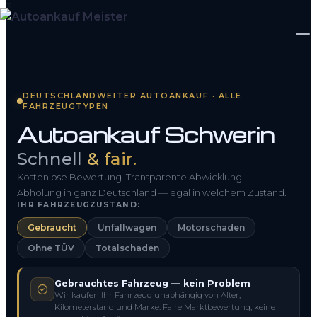
Startseite
DEUTSCHLANDWEITER AUTOANKAUF · ALLE
FAHRZEUGTYPEN
Fahrzeug Bewerten
Autoankauf Schwerin
So funktioniert’s
Schnell
& fair.
Kontakt
Kostenlose Bewertung. Transparente Abwicklung.
Abholung in ganz Deutschland — egal in welchem Zustand.
IHR FAHRZEUGZUSTAND:
FAQ
Gebraucht
Unfallwagen
Motorschaden
Ohne TÜV
Totalschaden
0800 1553 5546
Gebrauchtes Fahrzeug — kein Problem
Kostenlos anfragen
Wir kaufen Ihr Fahrzeug unabhängig von Alter,
Kilometerstand und Marke. Faire Marktbewertung, keine