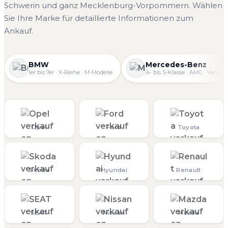
Schwerin und ganz Mecklenburg-Vorpommern. Wählen
Sie Ihre Marke für detaillierte Informationen zum
Ankauf.
BMW
Mercedes-Benz
1er bis 7er · X-Reihe · M-Modelle
A- bis S-Klasse · AMG · Vans
Opel
Ford
Toyota
Skoda
Hyundai
Renault
SEAT
Nissan
Mazda