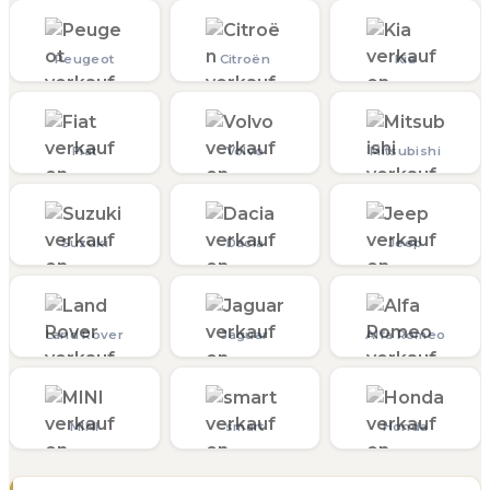
Peugeot
Citroën
Kia
Fiat
Volvo
Mitsubishi
Suzuki
Dacia
Jeep
Land Rover
Jaguar
Alfa Romeo
MINI
smart
Honda