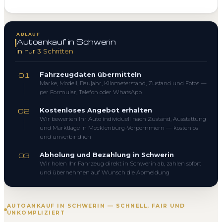
ABLAUF
Autoankauf in Schwerin
in nur 3 Schritten
Fahrzeugdaten übermitteln
01
Marke, Modell, Baujahr, Kilometerstand, Zustand und Fotos —
per Formular, Telefon oder WhatsApp
Kostenloses Angebot erhalten
02
Wir bewerten Ihr Auto individuell nach Zustand, Ausstattung
und Marktlage in Mecklenburg-Vorpommern — kostenlos
und unverbindlich
Abholung und Bezahlung in Schwerin
03
Wir holen Ihr Fahrzeug direkt in Schwerin ab, zahlen sofort
und übernehmen auf Wunsch die Abmeldung
AUTOANKAUF IN SCHWERIN — SCHNELL, FAIR UND
UNKOMPLIZIERT