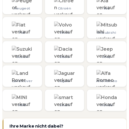
Peugeot
Citroën
Kia
Fiat
Volvo
Mitsubishi
Suzuki
Dacia
Jeep
Land Rover
Jaguar
Alfa Romeo
MINI
smart
Honda
Ihre Marke nicht dabei?