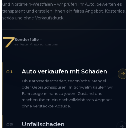
und Nordrhein-Westfalen – wir prüfen Ihr Auto, bewerten es
transparent und erstellen Ihnen ein faires Angebot. Kostenlos,
seriös und ohne Verkaufsdruck.
7
Sonderfälle –
ein fester Ansprechpartner
Auto verkaufen mit Schaden
01
Ob Karosserieschaden, technische Mängel
oder Gebrauchsspuren: In Schwelm kaufen wir
Fahrzeuge in nahezu jedem Zustand und
machen Ihnen ein nachvollziehbares Angebot
ohne versteckte Abzüge.
Unfallschaden
02