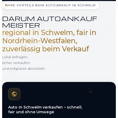
IHRE VORTEILE BEIM AUTOANKAUF IN SCHWELM
DARUM AUTOANKAUF
MEISTER
regional in Schwelm, fair in
Nordrhein-Westfalen,
zuverlässig beim Verkauf
Lokal anfragen,
sicher verkaufen
und entspannt abwickeln.
Auto in Schwelm verkaufen – schnell,
fair und ohne Umwege