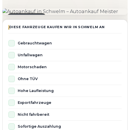
4.800+
4.9 ★
98%
Fahrzeuge angekauft
Kundenbewertung
Zufriedenheit
Seit 2010 aktiv
DIESE FAHRZEUGE KAUFEN WIR IN SCHWELM AN
Gebrauchtwagen
Unfallwagen
Motorschaden
Ohne TÜV
Hohe Laufleistung
Exportfahrzeuge
Nicht fahrbereit
Sofortige Auszahlung