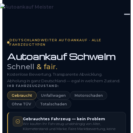
Startseite
DEUTSCHLANDWEITER AUTOANKAUF · ALLE
FAHRZEUGTYPEN
Fahrzeug Bewerten
Autoankauf Schwelm
So funktioniert’s
Schnell
& fair.
Kontakt
Kostenlose Bewertung. Transparente Abwicklung.
Abholung in ganz Deutschland — egal in welchem Zustand.
IHR FAHRZEUGZUSTAND:
FAQ
Gebraucht
Unfallwagen
Motorschaden
Ohne TÜV
Totalschaden
0800 1553 5546
Gebrauchtes Fahrzeug — kein Problem
Kostenlos anfragen
Wir kaufen Ihr Fahrzeug unabhängig von Alter,
Kilometerstand und Marke. Faire Marktbewertung, keine