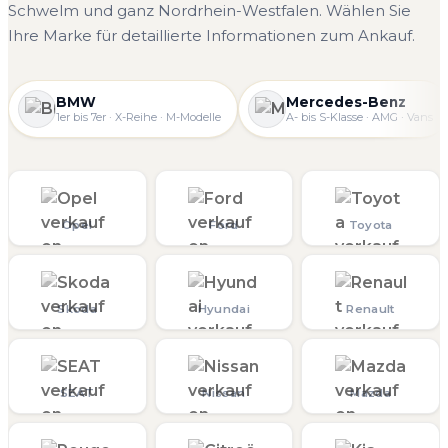
Schwelm und ganz Nordrhein-Westfalen. Wählen Sie
Ihre Marke für detaillierte Informationen zum Ankauf.
BMW
Mercedes-Benz
1er bis 7er · X-Reihe · M-Modelle
A- bis S-Klasse · AMG · Vans
Opel
Ford
Toyota
Skoda
Hyundai
Renault
SEAT
Nissan
Mazda