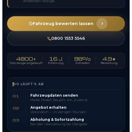
versteckten Abzüge.
Fahrzeug bewerten lassen
0800 1553 5546
4800+
16 J.
98%
4.9★
Fahrzeuge angekauft
Erfahrung
Zufrieden
Bewertung
SO LÄUFT’S AB
Fahrzeugdaten senden
01
Marke, Modell, Baujahr, km, Zustand
Angebot erhalten
02
Verbindlich — in wenigen Stunden
Abholung & Sofortzahlung
03
Bar oder Überweisung bei Übergabe