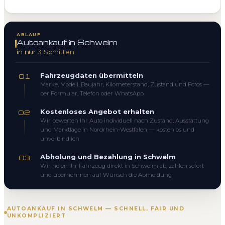
ABLAUF
Autoankauf in Schwelm
in nur 3 Schritten
Fahrzeugdaten übermitteln
01
Marke, Modell, Baujahr, Kilometerstand, Zustand und Fotos —
per Formular, Telefon oder WhatsApp
Kostenloses Angebot erhalten
02
Wir bewerten Ihr Auto individuell nach Zustand, Ausstattung
und Marktlage in Nordrhein-Westfalen — kostenlos und
unverbindlich
Abholung und Bezahlung in Schwelm
03
Wir holen Ihr Fahrzeug direkt in Schwelm ab, zahlen sofort
und übernehmen auf Wunsch die Abmeldung
AUTOANKAUF IN SCHWELM — SCHNELL, FAIR UND
UNKOMPLIZIERT