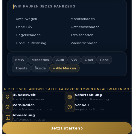
WIR KAUFEN JEDES FAHRZEUG
Unfallwagen
Motorschaden
Ohne TÜV
Getriebeschaden
Hagelschaden
Totalschaden
Hohe Laufleistung
Wasserschaden
BMW
Mercedes
Audi
VW
Opel
Ford
Toyota
Škoda
+ Alle Marken
F DEUTSCHLANDWEIT
ALLE FAHRZEUGTYPEN
UNFALLWAGEN
MOTOR
·
·
·
Bundesweit
Sofortzahlung
Alle 16 Bundesländer
Bar oder Überweisung
Verbindlich
Schnell
Keine Nachverhandlungen
Angebot in Stunden
Abmeldung
Auf Wunsch inklusive
Jetzt starten