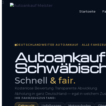
Startseite
F
Startseite
Fahrzeug Bewerten
DEUTSCHLANDWEITER AUTOANKAUF · ALLE FAHRZE
So funktioniert’s
Autoankauf
Kontakt
Schwäbisc
FAQ
Schnell
& fair.
Kostenlose Bewertung. Transparente Abwicklung.
Abholung in ganz Deutschland — egal in welchem Zus
IHR FAHRZEUGZUSTAND:
Gebraucht
Unfallwagen
Motorschaden
Ohne