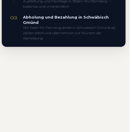
Ausstattung und Marktlage in Baden-Württemberg —
kostenlos und unverbindlich
Abholung und Bezahlung in Schwäbisch
03
Gmünd
Wir holen Ihr Fahrzeug direkt in Schwäbisch Gmünd ab,
zahlen sofort und übernehmen auf Wunsch die
Abmeldung