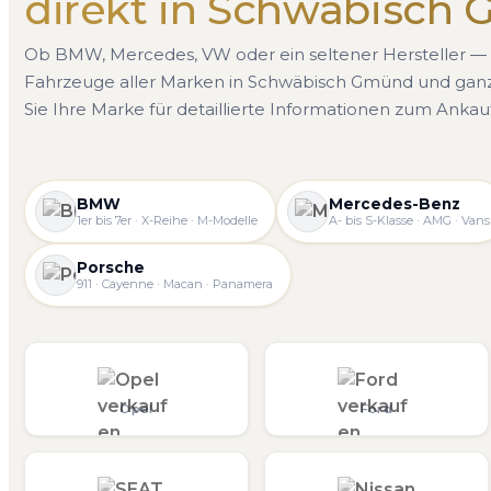
direkt in Schwäbisch
Ob BMW, Mercedes, VW oder ein seltener Hersteller — 
Fahrzeuge aller Marken in Schwäbisch Gmünd und ga
Sie Ihre Marke für detaillierte Informationen zum Ankauf
BMW
Mercedes-Benz
1er bis 7er · X-Reihe · M-Modelle
A- bis S-Klasse · AMG · Vans
Porsche
911 · Cayenne · Macan · Panamera
Opel
Ford