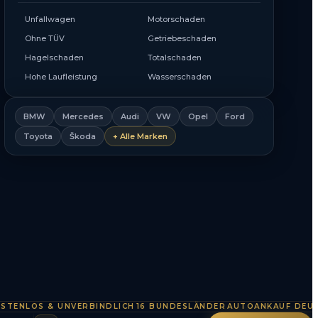
Unfallwagen
Motorschaden
Ohne TÜV
Getriebeschaden
Hagelschaden
Totalschaden
Hohe Laufleistung
Wasserschaden
BMW
Mercedes
Audi
VW
Opel
Ford
Toyota
Škoda
+ Alle Marken
LOS & UNVERBINDLICH
16 BUNDESLÄNDER
AUTOANKAUF DEUTSCH
·
·