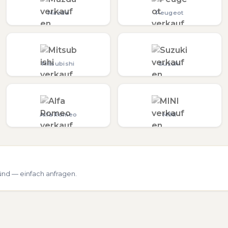
Mazda
Peugeot
Mitsubishi
Suzuki
Alfa Romeo
MINI
nd — einfach anfragen.