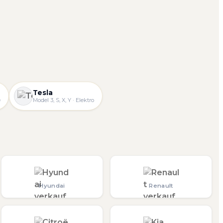
Tesla
e
Model 3, S, X, Y · Elektro
Hyundai
Renault