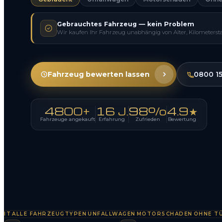
Gebrauchtes Fahrzeug — kein Problem
Wir kaufen Ihr Fahrzeug unabhängig von Alter, Kilometerst
Fahrzeug bewerten lassen
0800 1
4800+
16 J.
98%
4.9★
Fahrzeuge angekauft
Erfahrung
Zufrieden
Bewertung
LLE FAHRZEUGTYPEN
UNFALLWAGEN
MOTORSCHADEN
OHNE TÜV
SO
·
·
·
·