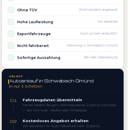
Ohne TÜV
Wird trotzdem angekauft
Hohe Laufleistung
Fair bewertet
Exportfahrzeuge
Auch schwer verkäuflich
Nicht fahrbereit
Abholung in Schwäbisch Gmünd
Sofortige Auszahlung
Bar oder Überweisung
ABLAUF
Autoankauf in Schwäbisch Gmünd
in nur 3 Schritten
Fahrzeugdaten übermitteln
01
Marke, Modell, Baujahr, Kilometerstand, Zustand und Fotos
— per Formular, Telefon oder WhatsApp
Kostenloses Angebot erhalten
02
Wir bewerten Ihr Auto individuell nach Zustand,