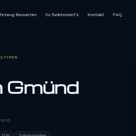
ahrzeug Bewerten
So funktioniert’s
Kontakt
FAQ
UGTYPEN
h Gmünd
0800 1553 5546
tand.
Kostenlos anfragen
 TÜV
Totalschaden