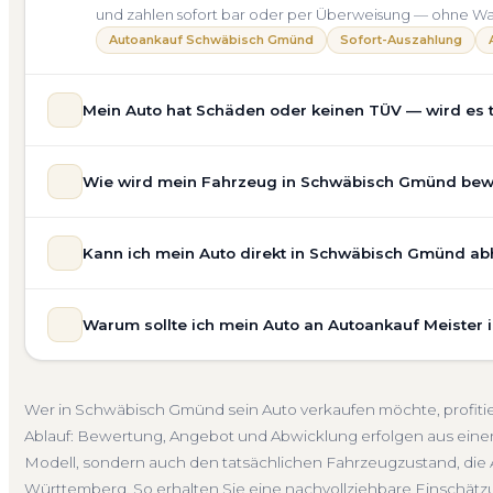
und zahlen sofort bar oder per Überweisung — ohne Wa
Autoankauf Schwäbisch Gmünd
Sofort-Auszahlung
Mein Auto hat Schäden oder keinen TÜV — wird es
Ja — wir kaufen auch Autos mit Unfallschaden, Motors
Wie wird mein Fahrzeug in Schwäbisch Gmünd bewer
allgemeinem Reparaturbedarf direkt in Schwäbisch Gmün
unsere Bewertung ein. Anders als Online-Rechner berück
Unsere Fahrzeugbewertung für den Autoankauf in Schwä
Nachfrage für eine realistische Preiseinschätzung.
Kann ich mein Auto direkt in Schwäbisch Gmünd abh
unverbindlich. Wir prüfen Marke, Modell, Baujahr, Kilom
Unfallwagen Schwäbisch Gmünd
Motorschaden
Ohn
Marktlage. So erhalten Sie keine pauschale Schätzung, 
Selbstverständlich. Unser Autoankauf-Service in Schwä
tatsächlichen Verkaufspreis liegt — speziell für den Ma
Warum sollte ich mein Auto an Autoankauf Meister
Ihrer Adresse — egal ob zu Hause, am Arbeitsplatz ode
Kostenlose Bewertung
Marktwert Schwäbisch Gmünd
und Umgebung. Auch nicht fahrbereite Fahrzeuge transpo
Autoankauf Meister vereint Erfahrung, Transparenz und 
Übergabe, auf Wunsch übernehmen wir auch die Abme
deutschlandweit an — auch in Schwäbisch Gmünd und g
Abholung Schwäbisch Gmünd
Nicht fahrbereit
Barza
Wer in Schwäbisch Gmünd sein Auto verkaufen möchte, profiti
Bewertung, ein verbindliches Angebot und auf Wunsch 
Ablauf: Bewertung, Angebot und Abwicklung erfolgen aus einer
Abmeldung. Über 4.800 zufriedene Kunden sprechen für
Modell, sondern auch den tatsächlichen Fahrzeugzustand, die 
Seit 2010
4.800+ Ankäufe
Komplettservice
Baden
Württemberg. So erhalten Sie eine nachvollziehbare Einschätzung