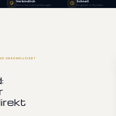
Verbindlich
Schnell
Keine Nachverhandlungen
Angebot in Stunden
ND UNKOMPLIZIERT
:
r
irekt