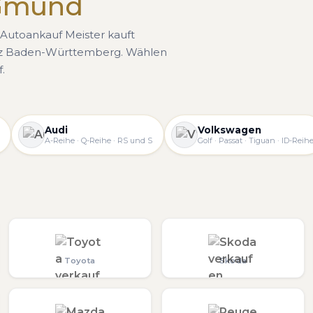
 Gmünd
Autoankauf Meister kauft
nz Baden-Württemberg. Wählen
.
Audi
Volkswagen
A-Reihe · Q-Reihe · RS und S
Golf · Passat · Tiguan · ID-Reih
Toyota
Skoda