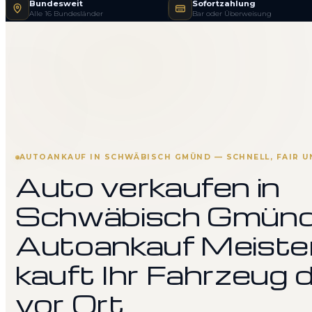
Bundesweit
Sofortzahlung
Alle 16 Bundesländer
Bar oder Überweisung
AUTOANKAUF IN SCHWÄBISCH GMÜND — SCHNELL, FAIR U
Auto verkaufen in
Schwäbisch Gmünd
Autoankauf Meiste
kauft Ihr Fahrzeug d
vor Ort