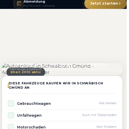
Abmeldung
Jetzt starten
Auf Wunsch inklusive
4.800+
4.9 ★
98%
Fahrzeuge angekauft
Kundenbewertung
Zufriedenheit
Seit 2010 aktiv
DIESE FAHRZEUGE KAUFEN WIR IN SCHWÄBISCH
GMÜND AN
Gebrauchtwagen
Alle Marken
Unfallwagen
Auch mit Totalschaden
Motorschaden
Kein Problem