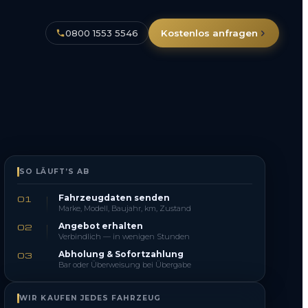
0800 1553 5546
Kostenlos anfragen
SO LÄUFT’S AB
Fahrzeugdaten senden
01
Marke, Modell, Baujahr, km, Zustand
Angebot erhalten
02
Verbindlich — in wenigen Stunden
Abholung & Sofortzahlung
03
Bar oder Überweisung bei Übergabe
WIR KAUFEN JEDES FAHRZEUG