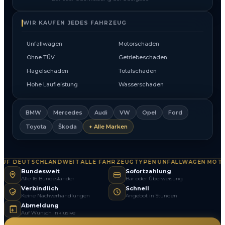
WIR KAUFEN JEDES FAHRZEUG
Unfallwagen
Motorschaden
Ohne TÜV
Getriebeschaden
Hagelschaden
Totalschaden
Hohe Laufleistung
Wasserschaden
BMW
Mercedes
Audi
VW
Opel
Ford
Toyota
Škoda
+ Alle Marken
F DEUTSCHLANDWEIT
ALLE FAHRZEUGTYPEN
UNFALLWAGEN
MOTOR
·
·
·
Bundesweit
Sofortzahlung
Alle 16 Bundesländer
Bar oder Überweisung
Verbindlich
Schnell
Keine Nachverhandlungen
Angebot in Stunden
Abmeldung
Auf Wunsch inklusive