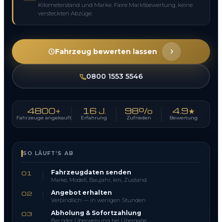
Kilometerstand und Marke. Faire Marktbewertung, keine
versteckten Abzüge.
Fahrzeug bewerten lassen
0800 1553 5546
4800+
16 J.
98%
4.9★
Fahrzeuge angekauft
Erfahrung
Zufrieden
Bewertung
SO LÄUFT’S AB
Fahrzeugdaten senden
01
Marke, Modell, Baujahr, km, Zustand
Angebot erhalten
02
Verbindlich — in wenigen Stunden
Abholung & Sofortzahlung
03
Bar oder Überweisung bei Übergabe