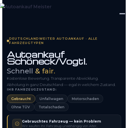
Startseite
DEUTSCHLANDWEITER AUTOANKAUF · ALLE
FAHRZEUGTYPEN
Fahrzeug Bewerten
Autoankauf
Schöneck/Vogtl.
So funktioniert’s
Schnell
& fair.
Kontakt
Kostenlose Bewertung. Transparente Abwicklung.
FAQ
Abholung in ganz Deutschland — egal in welchem Zustand.
IHR FAHRZEUGZUSTAND:
Gebraucht
Unfallwagen
Motorschaden
0800 1553 5546
Ohne TÜV
Totalschaden
Kostenlos anfragen
Gebrauchtes Fahrzeug — kein Problem
Wir kaufen Ihr Fahrzeug unabhängig von Alter,