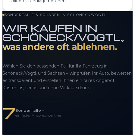
soliden Grundlage beruhen.
SONDERFÄLLE & SCHÄDEN IN SCHÖNECK/VOGTL.
WIR KAUFEN IN
SCHÖNECK/VOGTL.,
was andere oft ablehnen.
Wählen Sie den passenden Fall für Ihr Fahrzeug in
Schöneck/Vogtl. und Sachsen – wir prüfen Ihr Auto, bewerten
es transparent und erstellen Ihnen ein faires Angebot.
Kostenlos, seriös und ohne Verkaufsdruck.
7
Sonderfälle –
ein fester Ansprechpartner