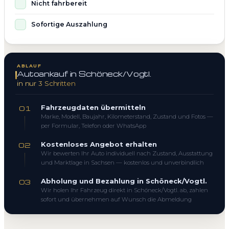
Nicht fahrbereit
Sofortige Auszahlung
ABLAUF
Autoankauf in Schöneck/Vogtl.
in nur 3 Schritten
Fahrzeugdaten übermitteln
01
Marke, Modell, Baujahr, Kilometerstand, Zustand und Fotos —
per Formular, Telefon oder WhatsApp
Kostenloses Angebot erhalten
02
Wir bewerten Ihr Auto individuell nach Zustand, Ausstattung
und Marktlage in Sachsen — kostenlos und unverbindlich
Abholung und Bezahlung in Schöneck/Vogtl.
03
Wir holen Ihr Fahrzeug direkt in Schöneck/Vogtl. ab, zahlen
sofort und übernehmen auf Wunsch die Abmeldung