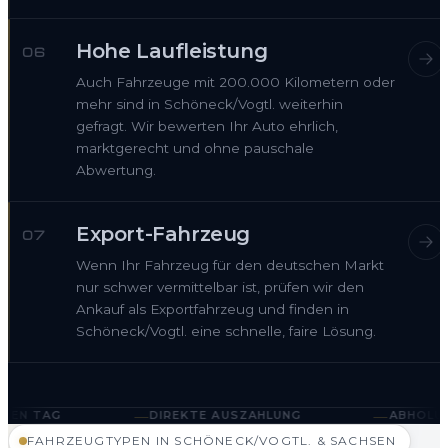
Hohe Laufleistung
06
Auch Fahrzeuge mit 200.000 Kilometern oder
mehr sind in Schöneck/Vogtl. weiterhin
gefragt. Wir bewerten Ihr Auto ehrlich,
marktgerecht und ohne pauschale
Abwertung.
Export-Fahrzeug
07
Wenn Ihr Fahrzeug für den deutschen Markt
nur schwer vermittelbar ist, prüfen wir den
Ankauf als Exportfahrzeug und finden in
Schöneck/Vogtl. eine schnelle, faire Lösung.
—
—
DIREKTE AUSZAHLUNG
ABHOLUNG IN SCHÖNECK/
FAHRZEUGTYPEN IN SCHÖNECK/VOGTL. & SACHSEN