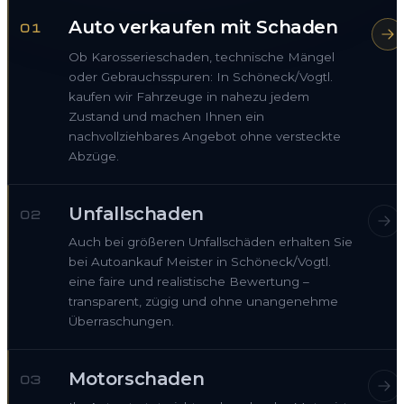
Auto verkaufen mit Schaden
01
Ob Karosserieschaden, technische Mängel
oder Gebrauchsspuren: In Schöneck/Vogtl.
kaufen wir Fahrzeuge in nahezu jedem
Zustand und machen Ihnen ein
nachvollziehbares Angebot ohne versteckte
Abzüge.
Unfallschaden
02
Auch bei größeren Unfallschäden erhalten Sie
bei Autoankauf Meister in Schöneck/Vogtl.
eine faire und realistische Bewertung –
transparent, zügig und ohne unangenehme
Überraschungen.
Motorschaden
03