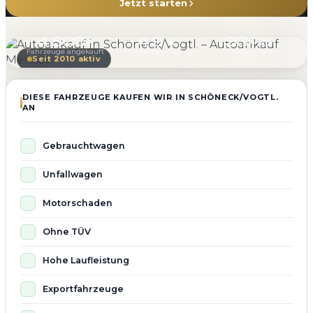
Jetzt starten
4.800+
4.9 ★
98%
Fahrzeuge angekauft
Kundenbewertung
Zufriedenheit
Seit 2010 aktiv
DIESE FAHRZEUGE KAUFEN WIR IN SCHÖNECK/VOGTL.
AN
Gebrauchtwagen
Unfallwagen
Motorschaden
Ohne TÜV
Hohe Laufleistung
Exportfahrzeuge