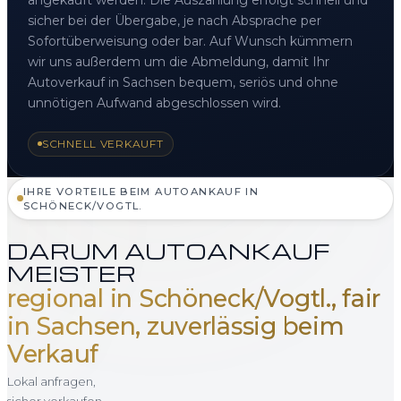
sicher bei der Übergabe, je nach Absprache per
Sofortüberweisung oder bar. Auf Wunsch kümmern
wir uns außerdem um die Abmeldung, damit Ihr
Autoverkauf in Sachsen bequem, seriös und ohne
unnötigen Aufwand abgeschlossen wird.
SCHNELL VERKAUFT
IHRE VORTEILE BEIM AUTOANKAUF IN
SCHÖNECK/VOGTL.
DARUM AUTOANKAUF
MEISTER
regional in Schöneck/Vogtl., fair
in Sachsen, zuverlässig beim
Verkauf
Lokal anfragen,
sicher verkaufen