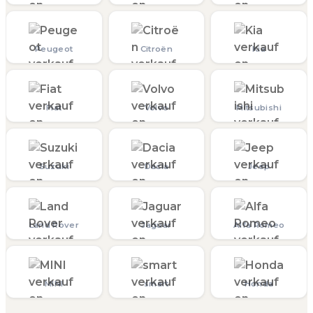
Peugeot
Citroën
Kia
Fiat
Volvo
Mitsubishi
Suzuki
Dacia
Jeep
Land Rover
Jaguar
Alfa Romeo
MINI
smart
Honda