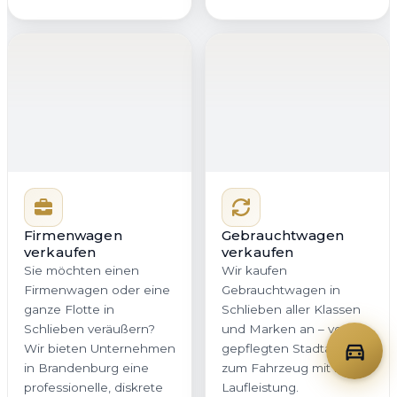
in Brandenburg eine
zum Fahrzeug mit hoher
professionelle, diskrete
Laufleistung.
und zeitsparende
Entscheidend ist eine
Lösung. Mit klarer
faire und
Dokumentation,
nachvollziehbare
schneller
Bewertung. Genau das
Kommunikation und
erhalten Sie bei
planbarer Abholung
Autoankauf Meister für
bleibt Ihr Betriebsablauf
Schlieben und ganz
zuverlässig im Takt.
Brandenburg – ohne
versteckte
Nachverhandlungen.
Jetzt Firmenwagen
Jetzt Gebrauchtwagen
bewerten
bewerten
Oldtimer verkaufen