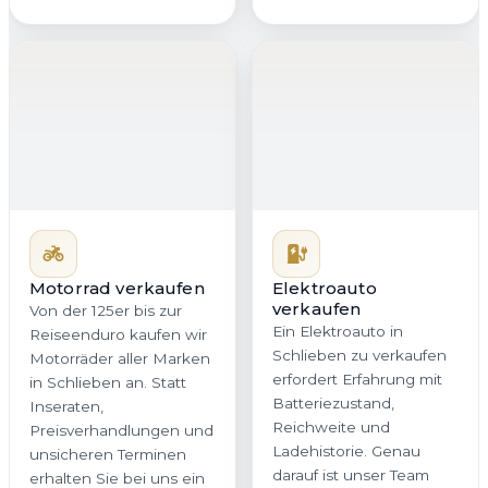
Motorrad verkaufen
Von der 125er bis zur
Elektroauto
verkaufen
Reiseenduro kaufen wir
Ein Elektroauto in
Motorräder aller Marken
Schlieben zu verkaufen
in Schlieben an. Statt
erfordert Erfahrung mit
Inseraten,
Batteriezustand,
Preisverhandlungen und
Reichweite und
unsicheren Terminen
Ladehistorie. Genau
erhalten Sie bei uns ein
darauf ist unser Team
direktes Angebot mit
spezialisiert. Wir
klaren Bedingungen. Auf
bewerten Ihr E-Auto
Wunsch holen wir Ihr
nachvollziehbar,
Motorrad in Schlieben
marktorientiert und fair,
oder überall in
damit Sie in
Brandenburg kostenlos
Brandenburg ein
ab.
realistisches Angebot
ohne versteckte Abzüge