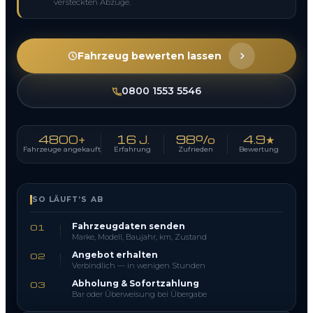
versteckten Abzüge.
Fahrzeug bewerten lassen
0800 1553 5546
4800+
16 J.
98%
4.9★
Fahrzeuge angekauft
Erfahrung
Zufrieden
Bewertung
SO LÄUFT’S AB
Fahrzeugdaten senden
01
Marke, Modell, Baujahr, km, Zustand
Angebot erhalten
02
Verbindlich — in wenigen Stunden
Abholung & Sofortzahlung
03
Bar oder Überweisung bei Übergabe