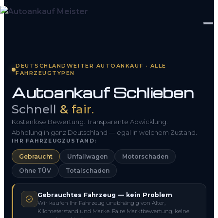
Startseite
DEUTSCHLANDWEITER AUTOANKAUF · ALLE
FAHRZEUGTYPEN
Fahrzeug Bewerten
Autoankauf Schlieben
So funktioniert’s
Schnell
& fair.
Kontakt
Kostenlose Bewertung. Transparente Abwicklung.
Abholung in ganz Deutschland — egal in welchem Zustand.
IHR FAHRZEUGZUSTAND:
FAQ
Gebraucht
Unfallwagen
Motorschaden
Ohne TÜV
Totalschaden
0800 1553 5546
Gebrauchtes Fahrzeug — kein Problem
Kostenlos anfragen
Wir kaufen Ihr Fahrzeug unabhängig von Alter,
Kilometerstand und Marke. Faire Marktbewertung, keine