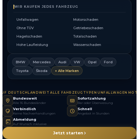
WIR KAUFEN JEDES FAHRZEUG
Unfallwagen
Motorschaden
Ohne TÜV
Getriebeschaden
Hagelschaden
Totalschaden
Hohe Laufleistung
Wasserschaden
BMW
Mercedes
Audi
VW
Opel
Ford
Toyota
Škoda
+ Alle Marken
F DEUTSCHLANDWEIT
ALLE FAHRZEUGTYPEN
UNFALLWAGEN
MOTOR
·
·
·
Bundesweit
Sofortzahlung
Alle 16 Bundesländer
Bar oder Überweisung
Verbindlich
Schnell
Keine Nachverhandlungen
Angebot in Stunden
Abmeldung
Auf Wunsch inklusive
Jetzt starten