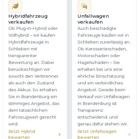
Sie in Brandenburg ein
Angebot. Gerade beim
stimmiges Angebot, das
Verkauf von Unfallwagen
dem tatsächlichen
in Brandenburg ist
Fahrzeugwert gerecht
Transparenz
wird.
entscheidend, und
genau dafür stehen wir.
Jetzt Hybrid
Jetzt Unfallwagen
bewerten
bewerten
Firmenwagen
Gebrauchtwagen
verkaufen
verkaufen
Sie möchten einen
Wir kaufen
Firmenwagen oder eine
Gebrauchtwagen in
ganze Flotte in
Schlieben aller Klassen
Schlieben veräußern?
und Marken an – vom
Wir bieten Unternehmen
gepflegten Stadtauto bis