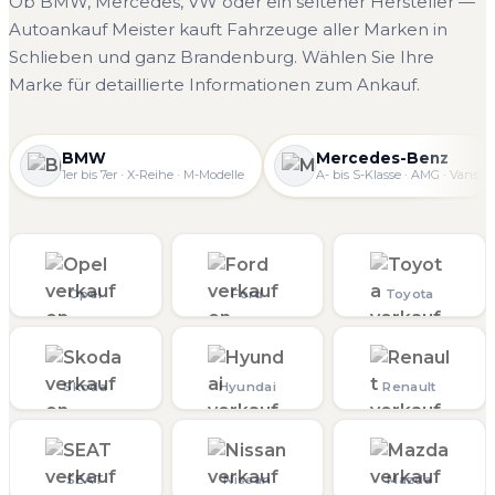
Ob BMW, Mercedes, VW oder ein seltener Hersteller —
Autoankauf Meister kauft Fahrzeuge aller Marken in
Schlieben und ganz Brandenburg. Wählen Sie Ihre
Marke für detaillierte Informationen zum Ankauf.
BMW
Mercedes-Benz
1er bis 7er · X-Reihe · M-Modelle
A- bis S-Klasse · AMG · Vans
Opel
Ford
Toyota
Skoda
Hyundai
Renault
SEAT
Nissan
Mazda