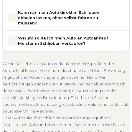
allgemeinem Reparaturbedarf direkt in Schlieben an. Der
Zustand Ihres Fahrzeugs fließt transparent in unsere
Unsere Fahrzeugbewertung für den Autoankauf in
Kann ich mein Auto direkt in Schlieben
Bewertung ein. Anders als Online-Rechner berücksichtigen
Schlieben ist vollständig kostenlos und unverbindlich. Wir
abholen lassen, ohne selbst fahren zu
wir den realen Zustand und die aktuelle Nachfrage für eine
prüfen Marke, Modell, Baujahr, Kilometerstand, Ausstattung,
müssen?
realistische Preiseinschätzung.
Pflegezustand und die aktuelle Marktlage. So erhalten Sie
Selbstverständlich. Unser Autoankauf-Service in Schlieben
Unfallwagen Schlieben
Motorschaden
Ohne TÜV
keine pauschale Schätzung, sondern eine fundierte
Warum sollte ich mein Auto an Autoankauf
umfasst die kostenlose Abholung direkt an Ihrer Adresse —
Einschätzung, die nah am tatsächlichen Verkaufspreis liegt —
Getriebeschaden
Faire Bewertung
Meister in Schlieben verkaufen?
egal ob zu Hause, am Arbeitsplatz oder an einem Treffpunkt
speziell für den Markt in Brandenburg.
Ihrer Wahl in Schlieben und Umgebung. Auch nicht
Autoankauf Meister vereint Erfahrung, Transparenz und
Kostenlose Bewertung
Marktwert Schlieben
fahrbereite Fahrzeuge transportieren wir ab. Die Bezahlung
schnelle Abwicklung. Seit 2010 kaufen wir Fahrzeuge
Unverbindlich
Seriöse Einschätzung
Wer in Schlieben sein Auto verkaufen möchte, profitiert bei
erfolgt direkt bei Übergabe, auf Wunsch übernehmen wir
deutschlandweit an — auch in Schlieben und ganz
Autoankauf Meister von einem durchdachten Ablauf: Bewertung,
auch die Abmeldung.
Brandenburg. Sie erhalten eine kostenlose Bewertung, ein
Angebot und Abwicklung erfolgen aus einer Hand. Wir
Abholung Schlieben
Nicht fahrbereit
Barzahlung
verbindliches Angebot und auf Wunsch den kompletten
berücksichtigen dabei nicht nur Marke und Modell, sondern auch
Service von der Abholung bis zur Abmeldung. Über 4.800
Abmeldung inklusive
den tatsächlichen Fahrzeugzustand, die Ausstattung und die
zufriedene Kunden sprechen für sich.
aktuelle Marktlage in Brandenburg. So erhalten Sie eine
Seit 2010
4.800+ Ankäufe
Komplettservice
nachvollziehbare Einschätzung, die deutlich realistischer ausfällt als
Brandenburg
pauschale Online-Rechner.
Unser Autoankauf in Schlieben ist darauf ausgelegt, Ihnen
möglichst viel Aufwand abzunehmen. Sie übermitteln Ihre Daten
digital oder telefonisch, wir kümmern uns um den Rest — von der