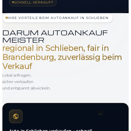
SCHNELL VERKAUFT
IHRE VORTEILE BEIM AUTOANKAUF IN SCHLIEBEN
DARUM AUTOANKAUF
MEISTER
regional in Schlieben, fair in
Brandenburg, zuverlässig beim
Verkauf
Lokal anfragen,
sicher verkaufen
und entspannt abwickeln.
Auto in Schlieben verkaufen – schnell,