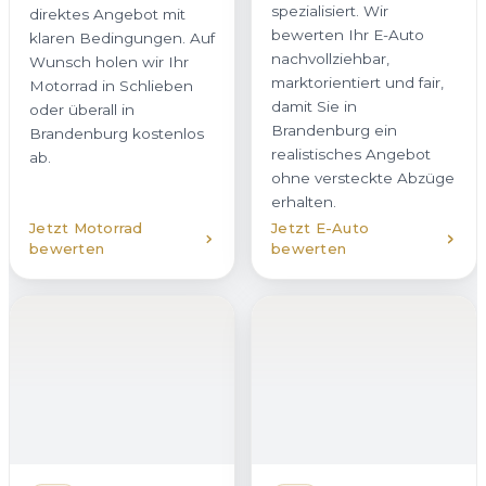
erhalten.
Jetzt Motorrad
Jetzt E-Auto
bewerten
bewerten
Hybridfahrzeug
verkaufen
Unfallwagen
Ob Plug-in-Hybrid oder
verkaufen
Vollhybrid – wir kaufen
Auch beschädigte
Hybridfahrzeuge in
Fahrzeuge kaufen wir in
Schlieben mit
Schlieben zuverlässig an.
transparenter
Ob Karosserieschaden,
Bewertung an. Dabei
Motorschaden oder
berücksichtigen wir
Hagelschaden – Sie
sowohl den Verbrenner
erhalten bei uns eine
als auch den Zustand
ehrliche Einschätzung
des Akkus. So erhalten
und ein verbindliches