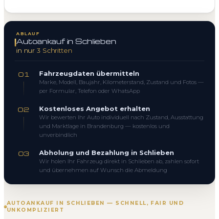
ABLAUF
Autoankauf in Schlieben
in nur 3 Schritten
Fahrzeugdaten übermitteln
01
Marke, Modell, Baujahr, Kilometerstand, Zustand und Fotos —
per Formular, Telefon oder WhatsApp
Kostenloses Angebot erhalten
02
Wir bewerten Ihr Auto individuell nach Zustand, Ausstattung
und Marktlage in Brandenburg — kostenlos und
unverbindlich
Abholung und Bezahlung in Schlieben
03
Wir holen Ihr Fahrzeug direkt in Schlieben ab, zahlen sofort
und übernehmen auf Wunsch die Abmeldung
AUTOANKAUF IN SCHLIEBEN — SCHNELL, FAIR UND
UNKOMPLIZIERT