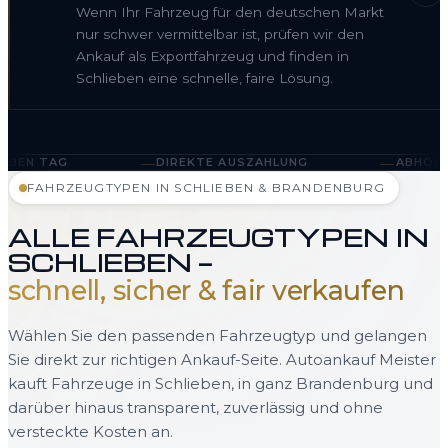
Wenn Ihr Fahrzeug für den deutschen Markt
nur schwer vermittelbar ist, prüfen wir den
Ankauf als Exportfahrzeug und finden in
Schlieben eine schnelle, faire Lösung.
—
—
DIREKTE AUSZAHLUNG
ABHOLUNG IN SCHLIEBEN 
FAHRZEUGTYPEN IN SCHLIEBEN & BRANDENBURG
ALLE FAHRZEUGTYPEN IN
SCHLIEBEN —
schnell, sicher & fair verkaufen
Wählen Sie den passenden Fahrzeugtyp und gelangen
Sie direkt zur richtigen Ankauf-Seite. Autoankauf Meister
kauft Fahrzeuge in Schlieben, in ganz Brandenburg und
darüber hinaus transparent, zuverlässig und ohne
versteckte Kosten an.