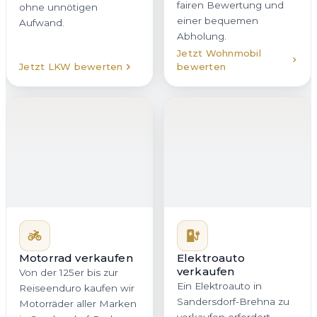
Motorrad verkaufen
Elektroauto
verkaufen
Von der 125er bis zur
Ein Elektroauto in
Reiseenduro kaufen wir
Sandersdorf-Brehna zu
Motorräder aller Marken
verkaufen erfordert
in Sandersdorf-Brehna
Erfahrung mit
an. Statt Inseraten,
Batteriezustand,
Preisverhandlungen und
Reichweite und
unsicheren Terminen
Ladehistorie. Genau
erhalten Sie bei uns ein
darauf ist unser Team
direktes Angebot mit