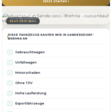
Jetzt starten
4.800+
4.9 ★
98%
Fahrzeuge angekauft
Kundenbewertung
Zufriedenheit
Seit 2010 aktiv
DIESE FAHRZEUGE KAUFEN WIR IN SANDERSDORF-
BREHNA AN
Gebrauchtwagen
Unfallwagen
Motorschaden
Ohne TÜV
Hohe Laufleistung
Exportfahrzeuge