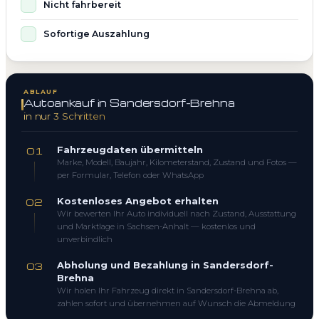
Nicht fahrbereit
Sofortige Auszahlung
ABLAUF
Autoankauf in Sandersdorf-Brehna
in nur 3 Schritten
Fahrzeugdaten übermitteln
01
Marke, Modell, Baujahr, Kilometerstand, Zustand und Fotos —
per Formular, Telefon oder WhatsApp
Kostenloses Angebot erhalten
02
Wir bewerten Ihr Auto individuell nach Zustand, Ausstattung
und Marktlage in Sachsen-Anhalt — kostenlos und
unverbindlich
Abholung und Bezahlung in Sandersdorf-
03
Brehna
Wir holen Ihr Fahrzeug direkt in Sandersdorf-Brehna ab,
zahlen sofort und übernehmen auf Wunsch die Abmeldung