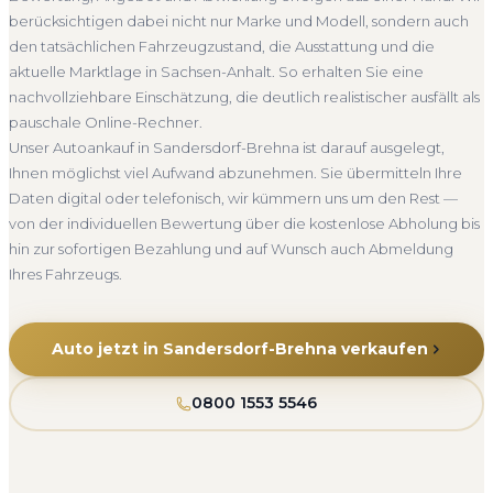
Abmeldung.
Bewertung, ein verbindliches Angebot und auf Wunsch den
berücksichtigen dabei nicht nur Marke und Modell, sondern auch
Abholung Sandersdorf-Brehna
Nicht fahrbereit
kompletten Service von der Abholung bis zur Abmeldung.
den tatsächlichen Fahrzeugzustand, die Ausstattung und die
Über 4.800 zufriedene Kunden sprechen für sich.
Barzahlung
Abmeldung inklusive
aktuelle Marktlage in Sachsen-Anhalt. So erhalten Sie eine
Seit 2010
4.800+ Ankäufe
Komplettservice
nachvollziehbare Einschätzung, die deutlich realistischer ausfällt als
Sachsen-Anhalt
pauschale Online-Rechner.
Unser Autoankauf in Sandersdorf-Brehna ist darauf ausgelegt,
Ihnen möglichst viel Aufwand abzunehmen. Sie übermitteln Ihre
Daten digital oder telefonisch, wir kümmern uns um den Rest —
von der individuellen Bewertung über die kostenlose Abholung bis
hin zur sofortigen Bezahlung und auf Wunsch auch Abmeldung
Ihres Fahrzeugs.
Auto jetzt in Sandersdorf-Brehna verkaufen
0800 1553 5546