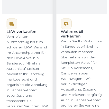
Vom leichten
Wohnmobil
verkaufen
Nutzfahrzeug bis zum
Wenn Sie Ihr Wohnmobil
schweren LKW: Wir sind
in Sandersdorf-Brehna
Ihr Ansprechpartner für
verkaufen möchten,
den LKW-Ankauf in
übernehmen wir den
Sandersdorf-Brehna.
kompletten Ablauf für
Autoankauf Meister
Sie. Ob Reisemobil,
bewertet Ihr Fahrzeug
Campervan oder
marktgerecht und
Wohnwagen – wir
organisiert die Abholung
berücksichtigen
in Sachsen-Anhalt
Ausstattung, Zustand
zuverlässig und
und Marktwert sorgfältig.
transparent. So
Auch in Sachsen-Anhalt
verkaufen Sie Ihren LKW
profitieren Sie von einer
ohne unnötigen
fairen Bewertung und
Aufwand.
einer bequemen
Abholung.
Jetzt Wohnmobil
Jetzt LKW bewerten
bewerten