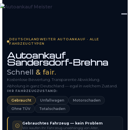
Startseite
DEUTSCHLANDWEITER AUTOANKAUF · ALLE
FAHRZEUGTYPEN
Fahrzeug Bewerten
Autoankauf
Sandersdorf-Brehna
So funktioniert’s
Schnell
& fair.
Kontakt
Kostenlose Bewertung. Transparente Abwicklung.
FAQ
Abholung in ganz Deutschland — egal in welchem Zustand.
IHR FAHRZEUGZUSTAND:
Gebraucht
Unfallwagen
Motorschaden
0800 1553 5546
Ohne TÜV
Totalschaden
Kostenlos anfragen
Gebrauchtes Fahrzeug — kein Problem
Wir kaufen Ihr Fahrzeug unabhängig von Alter,