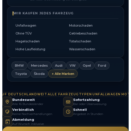
WIR KAUFEN JEDES FAHRZEUG
Unfallwagen
Motorschaden
Ohne TÜV
Getriebeschaden
Hagelschaden
Totalschaden
Hohe Laufleistung
Wasserschaden
BMW
Mercedes
Audi
VW
Opel
Ford
Toyota
Škoda
+ Alle Marken
F DEUTSCHLANDWEIT
ALLE FAHRZEUGTYPEN
UNFALLWAGEN
MOTOR
·
·
·
Bundesweit
Sofortzahlung
Alle 16 Bundesländer
Bar oder Überweisung
Verbindlich
Schnell
Keine Nachverhandlungen
Angebot in Stunden
Abmeldung
Auf Wunsch inklusive