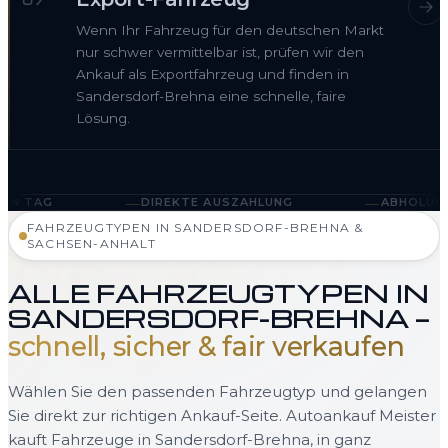
07
Wenn Ihr Fahrzeug für den deutschen Markt
nur schwer vermittelbar ist, prüfen wir den
Ankauf als Exportfahrzeug und finden in
Sandersdorf-Brehna eine schnelle, faire
Lösung.
—
—
DIREKTE AUSZAHLUNG
ABHOLUNG IN SANDERSDO
FAHRZEUGTYPEN IN SANDERSDORF-BREHNA &
SACHSEN-ANHALT
ALLE FAHRZEUGTYPEN IN
SANDERSDORF-BREHNA —
schnell, sicher & fair verkaufen
Wählen Sie den passenden Fahrzeugtyp und gelangen
Sie direkt zur richtigen Ankauf-Seite. Autoankauf Meister
kauft Fahrzeuge in Sandersdorf-Brehna, in ganz