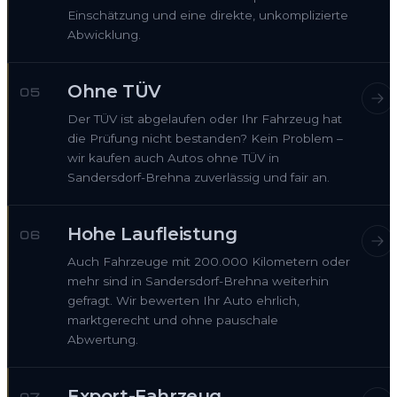
Einschätzung und eine direkte, unkomplizierte
Abwicklung.
Ohne TÜV
05
Der TÜV ist abgelaufen oder Ihr Fahrzeug hat
die Prüfung nicht bestanden? Kein Problem –
wir kaufen auch Autos ohne TÜV in
Sandersdorf-Brehna zuverlässig und fair an.
Hohe Laufleistung
06
Auch Fahrzeuge mit 200.000 Kilometern oder
mehr sind in Sandersdorf-Brehna weiterhin
gefragt. Wir bewerten Ihr Auto ehrlich,
marktgerecht und ohne pauschale
Abwertung.
Export-Fahrzeug