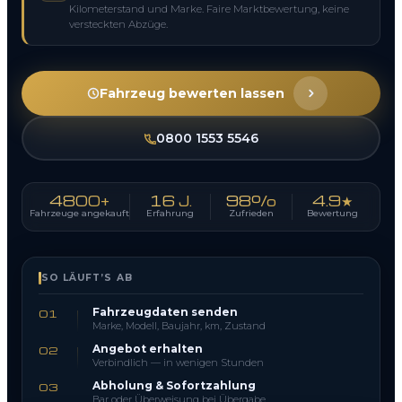
Kilometerstand und Marke. Faire Marktbewertung, keine
versteckten Abzüge.
Fahrzeug bewerten lassen
0800 1553 5546
4800+
16 J.
98%
4.9★
Fahrzeuge angekauft
Erfahrung
Zufrieden
Bewertung
SO LÄUFT’S AB
Fahrzeugdaten senden
01
Marke, Modell, Baujahr, km, Zustand
Angebot erhalten
02
Verbindlich — in wenigen Stunden
Abholung & Sofortzahlung
03
Bar oder Überweisung bei Übergabe