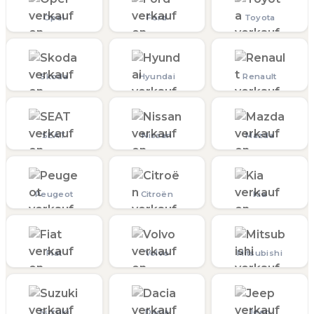
Opel
Ford
Toyota
Skoda
Hyundai
Renault
SEAT
Nissan
Mazda
Peugeot
Citroën
Kia
Fiat
Volvo
Mitsubishi
Suzuki
Dacia
Jeep