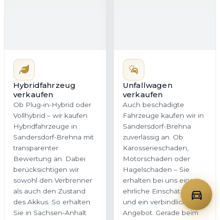
Hybridfahrzeug
Unfallwagen
verkaufen
verkaufen
Ob Plug-in-Hybrid oder
Auch beschädigte
Vollhybrid – wir kaufen
Fahrzeuge kaufen wir in
Hybridfahrzeuge in
Sandersdorf-Brehna
Sandersdorf-Brehna mit
zuverlässig an. Ob
transparenter
Karosserieschaden,
Bewertung an. Dabei
Motorschaden oder
berücksichtigen wir
Hagelschaden – Sie
sowohl den Verbrenner
erhalten bei uns eine
als auch den Zustand
ehrliche Einschätzung
des Akkus. So erhalten
und ein verbindliches
Sie in Sachsen-Anhalt
Angebot. Gerade beim
ein stimmiges Angebot,
Verkauf von Unfallwagen
das dem tatsächlichen
in Sachsen-Anhalt ist
Fahrzeugwert gerecht
Transparenz
wird.
entscheidend, und
genau dafür stehen wir.
Jetzt Hybrid
Jetzt Unfallwagen