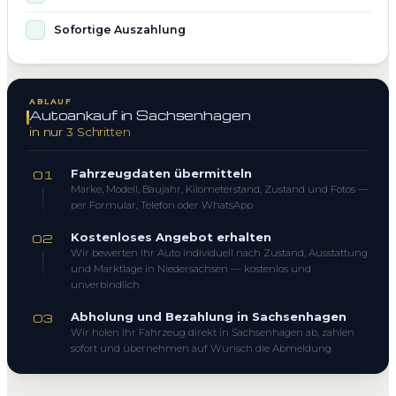
Sofortige Auszahlung
ABLAUF
Autoankauf in Sachsenhagen
in nur 3 Schritten
Fahrzeugdaten übermitteln
01
Marke, Modell, Baujahr, Kilometerstand, Zustand und Fotos —
per Formular, Telefon oder WhatsApp
Kostenloses Angebot erhalten
02
Wir bewerten Ihr Auto individuell nach Zustand, Ausstattung
und Marktlage in Niedersachsen — kostenlos und
unverbindlich
Abholung und Bezahlung in Sachsenhagen
03
Wir holen Ihr Fahrzeug direkt in Sachsenhagen ab, zahlen
sofort und übernehmen auf Wunsch die Abmeldung