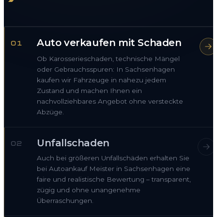
Auto verkaufen mit Schaden
01
Ob Karosserieschaden, technische Mängel
oder Gebrauchsspuren: In Sachsenhagen
kaufen wir Fahrzeuge in nahezu jedem
Zustand und machen Ihnen ein
nachvollziehbares Angebot ohne versteckte
Abzüge.
Unfallschaden
02
Auch bei größeren Unfallschäden erhalten Sie
bei Autoankauf Meister in Sachsenhagen eine
faire und realistische Bewertung – transparent,
zügig und ohne unangenehme
Überraschungen.