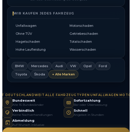
WIR KAUFEN JEDES FAHRZEUG
Unfallwagen
Motorschaden
Ohne TÜV
Getriebeschaden
Hagelschaden
Totalschaden
Hohe Laufleistung
Wasserschaden
BMW
Mercedes
Audi
VW
Opel
Ford
Toyota
Škoda
+ Alle Marken
 DEUTSCHLANDWEIT
ALLE FAHRZEUGTYPEN
UNFALLWAGEN
MOTORS
·
·
·
Bundesweit
Sofortzahlung
Alle 16 Bundesländer
Bar oder Überweisung
Verbindlich
Schnell
Keine Nachverhandlungen
Angebot in Stunden
Abmeldung
Auf Wunsch inklusive