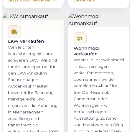
Jetzt PKW bewerten
bewerten
LKW verkaufen
Vom leichten
Wohnmobil
verkaufen
Nutzfahrzeug bis zum
Wenn Sie Ihr Wohnmobil
schweren LKW: Wir sind
in Sachsenhagen
Ihr Ansprechpartner für
verkaufen möchten,
den LKW-Ankauf in
übernehmen wir den
Sachsenhagen.
kompletten Ablauf für
Autoankauf Meister
Sie. Ob Reisemobil,
bewertet Ihr Fahrzeug
Campervan oder
marktgerecht und
Wohnwagen – wir
organisiert die Abholung
berücksichtigen
in Niedersachsen
Ausstattung, Zustand
zuverlässig und
und Marktwert sorgfältig.
transparent. So
Auch in Niedersachsen
verkaufen Sie Ihren LKW