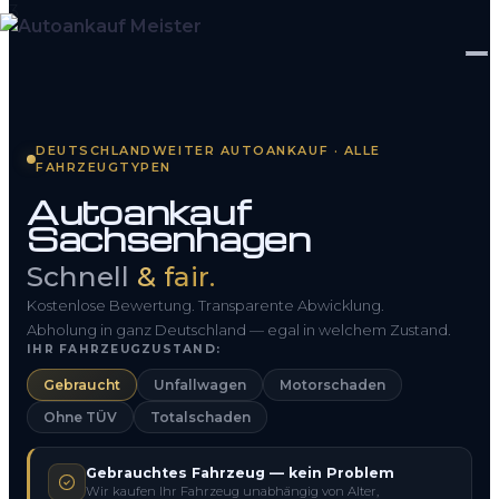
Startseite
DEUTSCHLANDWEITER AUTOANKAUF · ALLE
FAHRZEUGTYPEN
Fahrzeug Bewerten
Autoankauf
Sachsenhagen
So funktioniert’s
Schnell
& fair.
Kontakt
Kostenlose Bewertung. Transparente Abwicklung.
FAQ
Abholung in ganz Deutschland — egal in welchem Zustand.
IHR FAHRZEUGZUSTAND:
Gebraucht
Unfallwagen
Motorschaden
0800 1553 5546
Ohne TÜV
Totalschaden
Kostenlos anfragen
Gebrauchtes Fahrzeug — kein Problem
Wir kaufen Ihr Fahrzeug unabhängig von Alter,