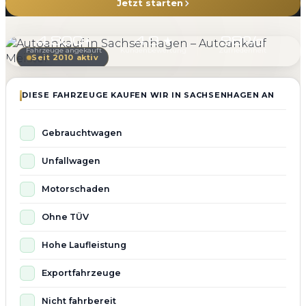
Jetzt starten
4.800+
4.9 ★
98%
Fahrzeuge angekauft
Kundenbewertung
Zufriedenheit
Seit 2010 aktiv
DIESE FAHRZEUGE KAUFEN WIR IN SACHSENHAGEN AN
Gebrauchtwagen
Unfallwagen
Motorschaden
Ohne TÜV
Hohe Laufleistung
Exportfahrzeuge
Nicht fahrbereit