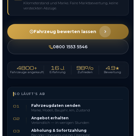
Kilometerstand und Marke. Faire Marktbewertung, keine
versteckten Abzüge.
Fahrzeug bewerten lassen
0800 1553 5546
4800+
16 J.
98%
4.9★
Fahrzeuge angekauft
Erfahrung
Zufrieden
Bewertung
SO LÄUFT’S AB
Fahrzeugdaten senden
01
Marke, Modell, Baujahr, km, Zustand
Angebot erhalten
02
Verbindlich — in wenigen Stunden
Abholung & Sofortzahlung
03
Bar oder Überweisung bei Übergabe