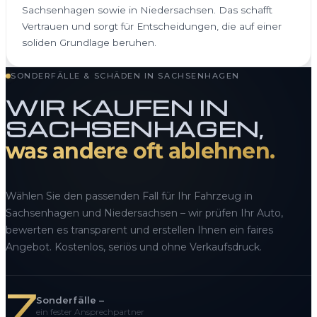
Sachsenhagen sowie in Niedersachsen. Das schafft
Vertrauen und sorgt für Entscheidungen, die auf einer
soliden Grundlage beruhen.
SONDERFÄLLE & SCHÄDEN IN SACHSENHAGEN
WIR KAUFEN IN
SACHSENHAGEN,
was andere oft ablehnen.
Wählen Sie den passenden Fall für Ihr Fahrzeug in
Sachsenhagen und Niedersachsen – wir prüfen Ihr Auto,
bewerten es transparent und erstellen Ihnen ein faires
Angebot. Kostenlos, seriös und ohne Verkaufsdruck.
7
Sonderfälle –
ein fester Ansprechpartner