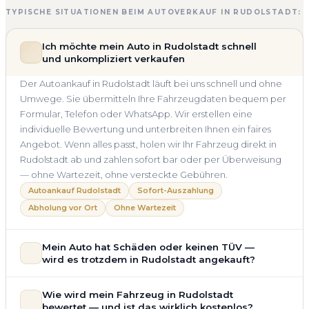
TYPISCHE SITUATIONEN BEIM AUTOVERKAUF IN RUDOLSTADT:
Ich möchte mein Auto in Rudolstadt schnell
und unkompliziert verkaufen
Der Autoankauf in Rudolstadt läuft bei uns schnell und ohne
Umwege. Sie übermitteln Ihre Fahrzeugdaten bequem per
Formular, Telefon oder WhatsApp. Wir erstellen eine
individuelle Bewertung und unterbreiten Ihnen ein faires
Angebot. Wenn alles passt, holen wir Ihr Fahrzeug direkt in
Rudolstadt ab und zahlen sofort bar oder per Überweisung
— ohne Wartezeit, ohne versteckte Gebühren.
Autoankauf Rudolstadt
Sofort-Auszahlung
Abholung vor Ort
Ohne Wartezeit
Mein Auto hat Schäden oder keinen TÜV —
wird es trotzdem in Rudolstadt angekauft?
Ja — wir kaufen auch Autos mit Unfallschaden,
Wie wird mein Fahrzeug in Rudolstadt
Motorschaden, Getriebeschaden, abgelaufenem TÜV oder
bewertet — und ist das wirklich kostenlos?