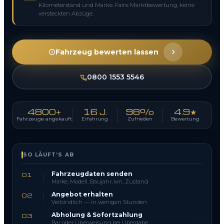
Kilometerstand und Marke. Faire Marktbewertung, keine
versteckten Abzüge.
Fahrzeug bewerten lassen
0800 1553 5546
4800+
16 J.
98%
4.9★
Fahrzeuge angekauft
Erfahrung
Zufrieden
Bewertung
SO LÄUFT’S AB
Fahrzeugdaten senden
01
Marke, Modell, Baujahr, km, Zustand
Angebot erhalten
02
Verbindlich — in wenigen Stunden
Abholung & Sofortzahlung
03
Bar oder Überweisung bei Übergabe