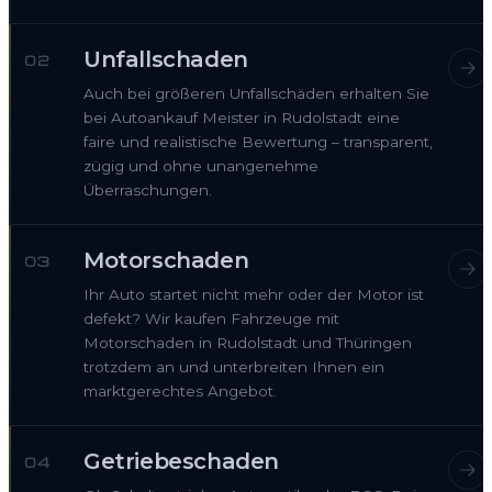
Unfallschaden
02
Auch bei größeren Unfallschäden erhalten Sie
bei Autoankauf Meister in Rudolstadt eine
faire und realistische Bewertung – transparent,
zügig und ohne unangenehme
Überraschungen.
Motorschaden
03
Ihr Auto startet nicht mehr oder der Motor ist
defekt? Wir kaufen Fahrzeuge mit
Motorschaden in Rudolstadt und Thüringen
trotzdem an und unterbreiten Ihnen ein
marktgerechtes Angebot.
Getriebeschaden
04