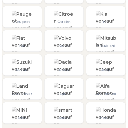
Peugeot
Citroën
Kia
Fiat
Volvo
Mitsubishi
Suzuki
Dacia
Jeep
Land Rover
Jaguar
Alfa Romeo
MINI
smart
Honda