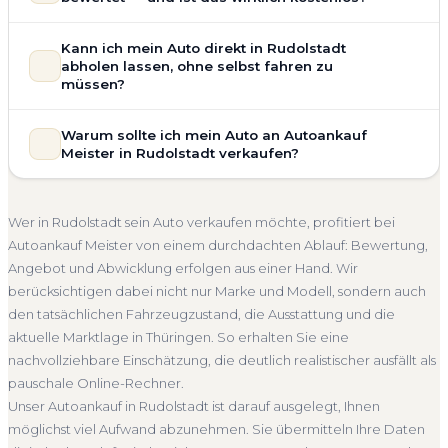
allgemeinem Reparaturbedarf direkt in Rudolstadt an. Der
Zustand Ihres Fahrzeugs fließt transparent in unsere
Unsere Fahrzeugbewertung für den Autoankauf in
Kann ich mein Auto direkt in Rudolstadt
Bewertung ein. Anders als Online-Rechner berücksichtigen
Rudolstadt ist vollständig kostenlos und unverbindlich. Wir
abholen lassen, ohne selbst fahren zu
wir den realen Zustand und die aktuelle Nachfrage für eine
prüfen Marke, Modell, Baujahr, Kilometerstand, Ausstattung,
müssen?
realistische Preiseinschätzung.
Pflegezustand und die aktuelle Marktlage. So erhalten Sie
Selbstverständlich. Unser Autoankauf-Service in Rudolstadt
Unfallwagen Rudolstadt
Motorschaden
Ohne TÜV
keine pauschale Schätzung, sondern eine fundierte
Warum sollte ich mein Auto an Autoankauf
umfasst die kostenlose Abholung direkt an Ihrer Adresse —
Einschätzung, die nah am tatsächlichen Verkaufspreis liegt —
Getriebeschaden
Faire Bewertung
Meister in Rudolstadt verkaufen?
egal ob zu Hause, am Arbeitsplatz oder an einem Treffpunkt
speziell für den Markt in Thüringen.
Ihrer Wahl in Rudolstadt und Umgebung. Auch nicht
Autoankauf Meister vereint Erfahrung, Transparenz und
Kostenlose Bewertung
Marktwert Rudolstadt
fahrbereite Fahrzeuge transportieren wir ab. Die Bezahlung
schnelle Abwicklung. Seit 2010 kaufen wir Fahrzeuge
Unverbindlich
Seriöse Einschätzung
Wer in Rudolstadt sein Auto verkaufen möchte, profitiert bei
erfolgt direkt bei Übergabe, auf Wunsch übernehmen wir
deutschlandweit an — auch in Rudolstadt und ganz
Autoankauf Meister von einem durchdachten Ablauf: Bewertung,
auch die Abmeldung.
Thüringen. Sie erhalten eine kostenlose Bewertung, ein
Angebot und Abwicklung erfolgen aus einer Hand. Wir
Abholung Rudolstadt
Nicht fahrbereit
Barzahlung
verbindliches Angebot und auf Wunsch den kompletten
berücksichtigen dabei nicht nur Marke und Modell, sondern auch
Service von der Abholung bis zur Abmeldung. Über 4.800
Abmeldung inklusive
den tatsächlichen Fahrzeugzustand, die Ausstattung und die
zufriedene Kunden sprechen für sich.
aktuelle Marktlage in Thüringen. So erhalten Sie eine
Seit 2010
4.800+ Ankäufe
Komplettservice
nachvollziehbare Einschätzung, die deutlich realistischer ausfällt als
Thüringen
pauschale Online-Rechner.
Unser Autoankauf in Rudolstadt ist darauf ausgelegt, Ihnen
möglichst viel Aufwand abzunehmen. Sie übermitteln Ihre Daten