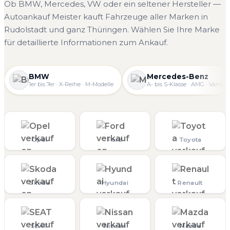
Ob BMW, Mercedes, VW oder ein seltener Hersteller —
Autoankauf Meister kauft Fahrzeuge aller Marken in
Rudolstadt und ganz Thüringen. Wählen Sie Ihre Marke
für detaillierte Informationen zum Ankauf.
BMW
Mercedes-Benz
1er bis 7er · X-Reihe · M-Modelle
A- bis S-Klasse · AMG · Vans
Opel
Ford
Toyota
Skoda
Hyundai
Renault
SEAT
Nissan
Mazda