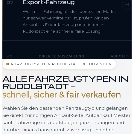
Export-Fahrzeug
07
Wenn Ihr Fahrzeug für den deutschen Markt
nur schwer vermittelbar ist, prüfen wir den
Ankauf als Exportfahrzeug und finden in
Rudolstadt eine schnelle, faire Lösung.
—
—
DIREKTE AUSZAHLUNG
ABHOLUNG IN RUDOLSTADT
FAHRZEUGTYPEN IN RUDOLSTADT & THÜRINGEN
ALLE FAHRZEUGTYPEN IN
RUDOLSTADT —
schnell, sicher & fair verkaufen
Wählen Sie den passenden Fahrzeugtyp und gelangen
Sie direkt zur richtigen Ankauf-Seite. Autoankauf Meister
kauft Fahrzeuge in Rudolstadt, in ganz Thüringen und
darüber hinaus transparent, zuverlässig und ohne