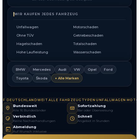
WIR KAUFEN JEDES FAHRZEUG
Unfallwagen
Motorschaden
Ohne TÜV
Getriebeschaden
Hagelschaden
Totalschaden
Hohe Laufleistung
Wasserschaden
BMW
Mercedes
Audi
VW
Opel
Ford
Toyota
Škoda
+ Alle Marken
 DEUTSCHLANDWEIT
ALLE FAHRZEUGTYPEN
UNFALLWAGEN
MOTOR
·
·
·
Bundesweit
Sofortzahlung
Alle 16 Bundesländer
Bar oder Überweisung
Verbindlich
Schnell
Keine Nachverhandlungen
Angebot in Stunden
Abmeldung
Auf Wunsch inklusive