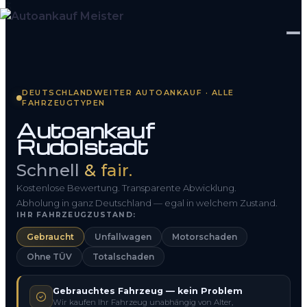
Startseite
DEUTSCHLANDWEITER AUTOANKAUF · ALLE
FAHRZEUGTYPEN
Fahrzeug Bewerten
Autoankauf
Rudolstadt
So funktioniert’s
Schnell
& fair.
Kontakt
Kostenlose Bewertung. Transparente Abwicklung.
FAQ
Abholung in ganz Deutschland — egal in welchem Zustand.
IHR FAHRZEUGZUSTAND:
Gebraucht
Unfallwagen
Motorschaden
0800 1553 5546
Ohne TÜV
Totalschaden
Kostenlos anfragen
Gebrauchtes Fahrzeug — kein Problem
Wir kaufen Ihr Fahrzeug unabhängig von Alter,