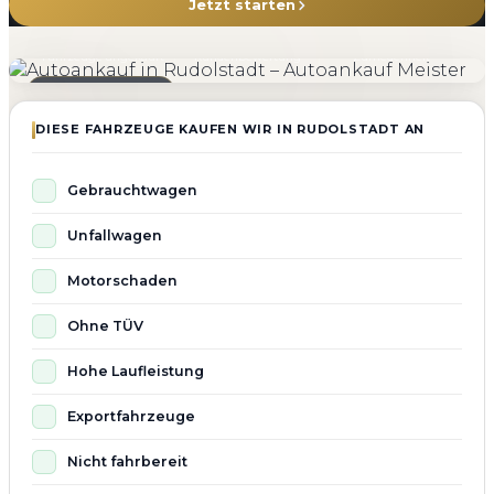
Jetzt starten
4.800+
4.9 ★
98%
Fahrzeuge angekauft
Kundenbewertung
Zufriedenheit
Seit 2010 aktiv
DIESE FAHRZEUGE KAUFEN WIR IN RUDOLSTADT AN
Gebrauchtwagen
Unfallwagen
Motorschaden
Ohne TÜV
Hohe Laufleistung
Exportfahrzeuge
Nicht fahrbereit