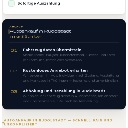
Sofortige Auszahlung
ABLAUF
Autoankauf in Rudolstadt
in nur 3 Schritten
Fahrzeugdaten übermitteln
01
Marke, Modell, Baujahr, Kilometerstand, Zustand und Fotos —
per Formular, Telefon oder WhatsApp
Kostenloses Angebot erhalten
02
Wir bewerten Ihr Auto individuell nach Zustand, Ausstattung
und Marktlage in Thüringen — kostenlos und unverbindlich
Abholung und Bezahlung in Rudolstadt
03
Wir holen Ihr Fahrzeug direkt in Rudolstadt ab, zahlen sofort
und übernehmen auf Wunsch die Abmeldung
AUTOANKAUF IN RUDOLSTADT — SCHNELL, FAIR UND
UNKOMPLIZIERT