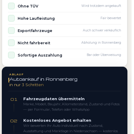
Ohne TÜV
Wird trotzdem angekauft
Hohe Laufleistung
Fair bewertet
Exportfahrzeuge
Auch schwer verkäuflich
Nicht fahrbereit
Abholung in Ronnenberg
Sofortige Auszahlung
Bar oder Überweisung
ABLAUF
Autoankauf in Ronnenberg
in nur 3 Schritten
Fahrzeugdaten übermitteln
01
Marke, Modell, Baujahr, Kilometerstand, Zustand und Fotos
— per Formular, Telefon oder WhatsApp
Kostenloses Angebot erhalten
02
Wir bewerten Ihr Auto individuell nach Zustand,
Ausstattung und Marktlage in Niedersachsen — kostenlos