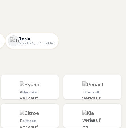
Tesla
e
Model 3, S, X, Y · Elektro
Hyundai
Renault
Citroën
Kia