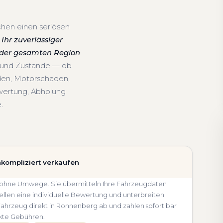
hen einen seriösen
Ihr zuverlässiger
 der gesamten Region
e und Zustände — ob
den, Motorschaden,
wertung, Abholung
.
:
kompliziert verkaufen
nd ohne Umwege. Sie übermitteln Ihre Fahrzeugdaten
llen eine individuelle Bewertung und unterbreiten
r Fahrzeug direkt in Ronnenberg ab und zahlen sofort bar
kte Gebühren.