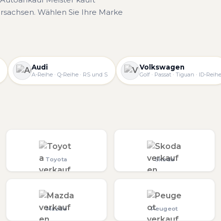
rsachsen. Wählen Sie Ihre Marke
Audi
Volkswagen
A-Reihe · Q-Reihe · RS und S
Golf · Passat · Tiguan · ID-Reih
Toyota
Skoda
Mazda
Peugeot