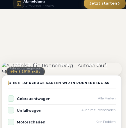
Abmeldung
Jetzt starten
Auf Wunsch inklusive
4.800+
4.9 ★
98%
Fahrzeuge angekauft
Kundenbewertung
Zufriedenheit
Seit 2010 aktiv
DIESE FAHRZEUGE KAUFEN WIR IN RONNENBERG AN
Gebrauchtwagen
Alle Marken
Unfallwagen
Auch mit Totalschaden
Motorschaden
Kein Problem