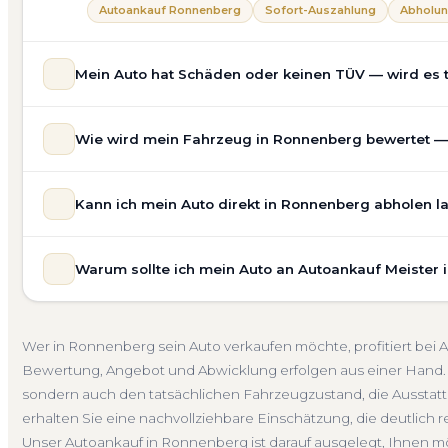
Autoankauf Ronnenberg
Sofort-Auszahlung
Abholun
Mein Auto hat Schäden oder keinen TÜV — wird es
Ja — wir kaufen auch Autos mit Unfallschaden, Motors
Wie wird mein Fahrzeug in Ronnenberg bewertet — u
allgemeinem Reparaturbedarf direkt in Ronnenberg an. D
Bewertung ein. Anders als Online-Rechner berücksichti
Unsere Fahrzeugbewertung für den Autoankauf in Ronnenb
für eine realistische Preiseinschätzung.
Kann ich mein Auto direkt in Ronnenberg abholen l
prüfen Marke, Modell, Baujahr, Kilometerstand, Ausstatt
Unfallwagen Ronnenberg
Motorschaden
Ohne TÜV
erhalten Sie keine pauschale Schätzung, sondern eine f
Selbstverständlich. Unser Autoankauf-Service in Ronnen
Verkaufspreis liegt — speziell für den Markt in Niedersac
Warum sollte ich mein Auto an Autoankauf Meister
Adresse — egal ob zu Hause, am Arbeitsplatz oder an e
Kostenlose Bewertung
Marktwert Ronnenberg
Unver
Umgebung. Auch nicht fahrbereite Fahrzeuge transporti
Autoankauf Meister vereint Erfahrung, Transparenz und 
auf Wunsch übernehmen wir auch die Abmeldung.
deutschlandweit an — auch in Ronnenberg und ganz Nie
Abholung Ronnenberg
Nicht fahrbereit
Barzahlung
Wer in Ronnenberg sein Auto verkaufen möchte, profitiert bei
ein verbindliches Angebot und auf Wunsch den komplet
Bewertung, Angebot und Abwicklung erfolgen aus einer Hand. 
4.800 zufriedene Kunden sprechen für sich.
sondern auch den tatsächlichen Fahrzeugzustand, die Ausstatt
Seit 2010
4.800+ Ankäufe
Komplettservice
Niede
erhalten Sie eine nachvollziehbare Einschätzung, die deutlich re
Unser Autoankauf in Ronnenberg ist darauf ausgelegt, Ihnen m