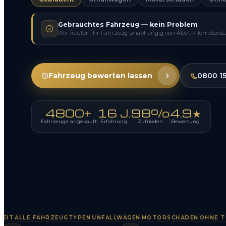
Gebrauchtes Fahrzeug — kein Problem
Wir kaufen Ihr Fahrzeug unabhängig von Alter, Kilometerst
Fahrzeug bewerten lassen
0800 1
4800+
16 J.
98%
4.9★
Fahrzeuge angekauft
Erfahrung
Zufrieden
Bewertung
ALLE FAHRZEUGTYPEN
UNFALLWAGEN
MOTORSCHADEN
OHNE TÜV
S
·
·
·
·