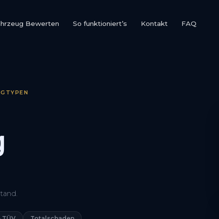
ahrzeug Bewerten
So funktioniert’s
Kontakt
FAQ
UGTYPEN
g
0800 1553 5546
tand.
Kostenlos anfragen
 TÜV
Totalschaden