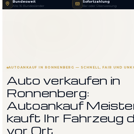
Bundesweit
Sofortzahlung
Alle 16 Bundesländer
Bar oder Überweisung
AUTOANKAUF IN RONNENBERG — SCHNELL, FAIR UND UNK
Auto verkaufen in
Ronnenberg:
Autoankauf Meiste
kauft Ihr Fahrzeug d
vor Ort