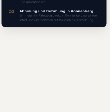
und unverbindlich
Abholung und Bezahlung in Ronnenberg
03
Wir holen Ihr Fahrzeug direkt in Ronnenberg ab, zahlen
sofort und übernehmen auf Wunsch die Abmeldung