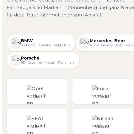
Fahrzeuge aller Marken in Ronnenberg und ganz Niede
für detaillierte Informationen zum Ankauf.
BMW
Mercedes-Benz
1er bis 7er · X-Reihe · M-Modelle
A- bis S-Klasse · AMG · Vans
Porsche
911 · Cayenne · Macan · Panamera
Opel
Ford
SEAT
Nissan