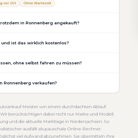
g vor Ort
Ohne Wartezeit
 trotzdem in Ronnenberg angekauft?
chaden, Getriebeschaden, abgelaufenem TÜV oder
nd ist das wirklich kostenlos?
er Zustand Ihres Fahrzeugs fließt transparent in unsere
gen wir den realen Zustand und die aktuelle Nachfrage
erg ist vollständig kostenlos und unverbindlich. Wir
assen, ohne selbst fahren zu müssen?
ung, Pflegezustand und die aktuelle Marktlage. So
Getriebeschaden
Faire Bewertung
undierte Einschätzung, die nah am tatsächlichen
berg umfasst die kostenlose Abholung direkt an Ihrer
hsen.
 in Ronnenberg verkaufen?
inem Treffpunkt Ihrer Wahl in Ronnenberg und
bindlich
Seriöse Einschätzung
eren wir ab. Die Bezahlung erfolgt direkt bei Übergabe,
schnelle Abwicklung. Seit 2010 kaufen wir Fahrzeuge
dersachsen. Sie erhalten eine kostenlose Bewertung,
Abmeldung inklusive
 Autoankauf Meister von einem durchdachten Ablauf:
ten Service von der Abholung bis zur Abmeldung. Über
Wir berücksichtigen dabei nicht nur Marke und Modell,
ung und die aktuelle Marktlage in Niedersachsen. So
rsachsen
alistischer ausfällt als pauschale Online-Rechner.
öglichst viel Aufwand abzunehmen. Sie übermitteln Ihre