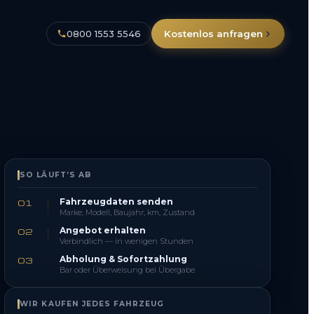
0800 1553 5546
Kostenlos anfragen
SO LÄUFT’S AB
Fahrzeugdaten senden
01
Marke, Modell, Baujahr, km, Zustand
Angebot erhalten
02
Verbindlich — in wenigen Stunden
Abholung & Sofortzahlung
03
Bar oder Überweisung bei Übergabe
WIR KAUFEN JEDES FAHRZEUG