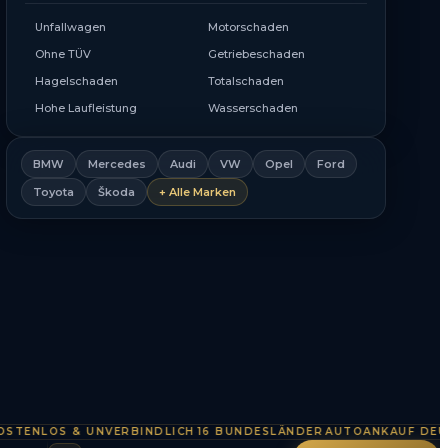
Unfallwagen
Motorschaden
Ohne TÜV
Getriebeschaden
Hagelschaden
Totalschaden
Hohe Laufleistung
Wasserschaden
BMW
Mercedes
Audi
VW
Opel
Ford
Toyota
Škoda
+ Alle Marken
NLOS & UNVERBINDLICH
16 BUNDESLÄNDER
AUTOANKAUF DEUTSCH
·
·