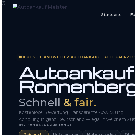
Startseite
F
Startseite
Fahrzeug Bewerten
DEUTSCHLANDWEITER AUTOANKAUF · ALLE FAHRZE
So funktioniert’s
Autoankauf
Kontakt
Ronnenber
FAQ
Schnell
& fair.
Kostenlose Bewertung. Transparente Abwicklung.
Abholung in ganz Deutschland — egal in welchem Zus
IHR FAHRZEUGZUSTAND:
Gebraucht
Unfallwagen
Motorschaden
Ohne