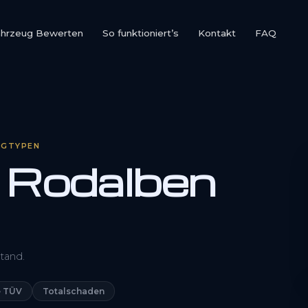
ahrzeug Bewerten
So funktioniert’s
Kontakt
FAQ
UGTYPEN
 Rodalben
0800 1553 5546
tand.
Kostenlos anfragen
 TÜV
Totalschaden