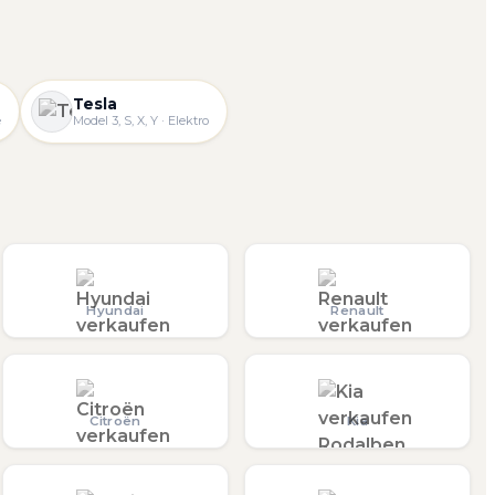
Tesla
e
Model 3, S, X, Y · Elektro
Hyundai
Renault
Citroën
Kia