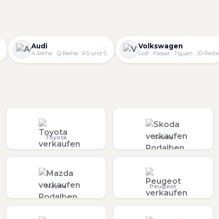
Audi
Volkswagen
A-Reihe · Q-Reihe · RS und S
Golf · Passat · Tiguan · ID-Reih
Toyota
Skoda
Mazda
Peugeot