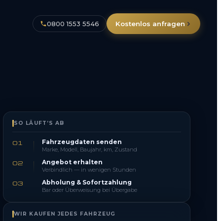
0800 1553 5546
Kostenlos anfragen
SO LÄUFT’S AB
Fahrzeugdaten senden
01
Marke, Modell, Baujahr, km, Zustand
Angebot erhalten
02
Verbindlich — in wenigen Stunden
Abholung & Sofortzahlung
03
Bar oder Überweisung bei Übergabe
WIR KAUFEN JEDES FAHRZEUG