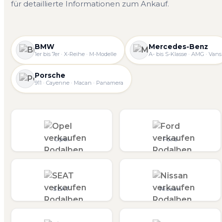
für detaillierte Informationen zum Ankauf.
BMW
Mercedes-Benz
1er bis 7er · X-Reihe · M-Modelle
A- bis S-Klasse · AMG · Vans
Porsche
911 · Cayenne · Macan · Panamera
Opel
Ford
SEAT
Nissan