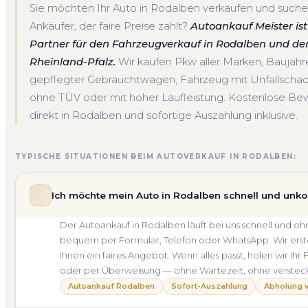
Sie möchten Ihr Auto in Rodalben verkaufen und suche
Ankäufer, der faire Preise zahlt?
Autoankauf Meister ist 
Partner für den Fahrzeugverkauf in Rodalben und d
Rheinland-Pfalz.
Wir kaufen Pkw aller Marken, Baujah
gepflegter Gebrauchtwagen, Fahrzeug mit Unfallscha
ohne TÜV oder mit hoher Laufleistung. Kostenlose Be
direkt in Rodalben und sofortige Auszahlung inklusive.
TYPISCHE SITUATIONEN BEIM AUTOVERKAUF IN RODALBEN:
Ich möchte mein Auto in Rodalben schnell und unko
Der Autoankauf in Rodalben läuft bei uns schnell und 
bequem per Formular, Telefon oder WhatsApp. Wir erste
Ihnen ein faires Angebot. Wenn alles passt, holen wir Ih
oder per Überweisung — ohne Wartezeit, ohne verstec
Autoankauf Rodalben
Sofort-Auszahlung
Abholung v