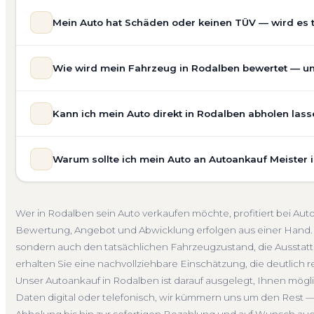
Mein Auto hat Schäden oder keinen TÜV — wird es 
Ja — wir kaufen auch Autos mit Unfallschaden, Motors
Wie wird mein Fahrzeug in Rodalben bewertet — und
allgemeinem Reparaturbedarf direkt in Rodalben an. Der
Bewertung ein. Anders als Online-Rechner berücksichti
Unsere Fahrzeugbewertung für den Autoankauf in Rodalbe
für eine realistische Preiseinschätzung.
Kann ich mein Auto direkt in Rodalben abholen lass
prüfen Marke, Modell, Baujahr, Kilometerstand, Ausstatt
Unfallwagen Rodalben
Motorschaden
Ohne TÜV
erhalten Sie keine pauschale Schätzung, sondern eine f
Selbstverständlich. Unser Autoankauf-Service in Rodalbe
Verkaufspreis liegt — speziell für den Markt in Rheinland-
Warum sollte ich mein Auto an Autoankauf Meister 
Adresse — egal ob zu Hause, am Arbeitsplatz oder an e
Kostenlose Bewertung
Marktwert Rodalben
Unverbin
Auch nicht fahrbereite Fahrzeuge transportieren wir ab
Autoankauf Meister vereint Erfahrung, Transparenz und 
übernehmen wir auch die Abmeldung.
deutschlandweit an — auch in Rodalben und ganz Rheinl
Abholung Rodalben
Nicht fahrbereit
Barzahlung
Wer in Rodalben sein Auto verkaufen möchte, profitiert bei Au
verbindliches Angebot und auf Wunsch den kompletten
Bewertung, Angebot und Abwicklung erfolgen aus einer Hand. 
4.800 zufriedene Kunden sprechen für sich.
sondern auch den tatsächlichen Fahrzeugzustand, die Ausstattu
Seit 2010
4.800+ Ankäufe
Komplettservice
Rhein
erhalten Sie eine nachvollziehbare Einschätzung, die deutlich re
Unser Autoankauf in Rodalben ist darauf ausgelegt, Ihnen mögl
Daten digital oder telefonisch, wir kümmern uns um den Rest —