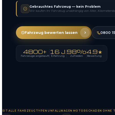
Gebrauchtes Fahrzeug — kein Problem
Wir kaufen Ihr Fahrzeug unabhängig von Alter, Kilometerst
Fahrzeug bewerten lassen
0800 1
4800+
16 J.
98%
4.9★
Fahrzeuge angekauft
Erfahrung
Zufrieden
Bewertung
ALLE FAHRZEUGTYPEN
UNFALLWAGEN
MOTORSCHADEN
OHNE TÜV
S
·
·
·
·