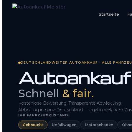
Startseite
F
Startseite
Fahrzeug Bewerten
So funktioniert’s
DEUTSCHLANDWEITER AUTOANKAUF · ALLE FAHRZE
Autoankauf
Kontakt
FAQ
Schnell
& fair.
Kostenlose Bewertung. Transparente Abwicklung.
Abholung in ganz Deutschland — egal in welchem Zus
IHR FAHRZEUGZUSTAND:
Gebraucht
Unfallwagen
Motorschaden
Ohne