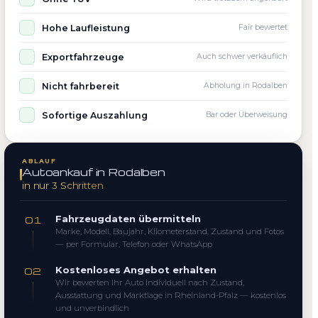
Hohe Laufleistung
Fair bewertet
Exportfahrzeuge
Auch schwer verkäuflich
Nicht fahrbereit
Abholung in Rodalben
Sofortige Auszahlung
Bar oder Überweisung
ABLAUF
Autoankauf in Rodalben
in nur 3 Schritten
Fahrzeugdaten übermitteln
01
Marke, Modell, Baujahr, Kilometerstand, Zustand und Fotos
— per Formular, Telefon oder WhatsApp
Kostenloses Angebot erhalten
02
Wir bewerten Ihr Auto individuell nach Zustand,
Ausstattung und Marktlage in Rheinland-Pfalz — kostenlos
und unverbindlich