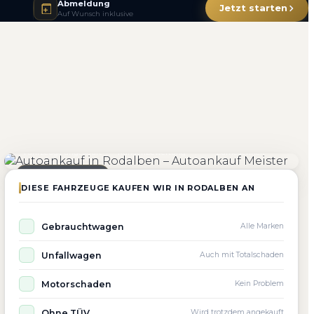
Abmeldung
Jetzt starten
Auf Wunsch inklusive
4.800+
4.9 ★
98%
Fahrzeuge angekauft
Kundenbewertung
Zufriedenheit
Seit 2010 aktiv
DIESE FAHRZEUGE KAUFEN WIR IN RODALBEN AN
Gebrauchtwagen
Alle Marken
Unfallwagen
Auch mit Totalschaden
Motorschaden
Kein Problem
Ohne TÜV
Wird trotzdem angekauft