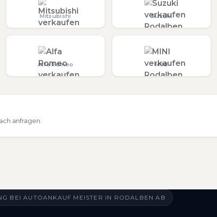
Mitsubishi
Suzuki
Alfa Romeo
MINI
ach anfragen.
G BEI AUTOANKAUF MEISTER IN RODALBEN AB