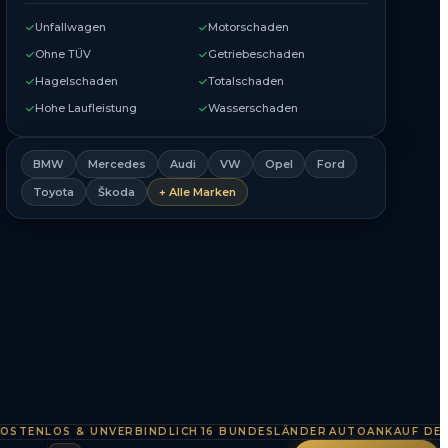
Unfallwagen
Motorschaden
Ohne TÜV
Getriebeschaden
Hagelschaden
Totalschaden
Hohe Laufleistung
Wasserschaden
BMW
Mercedes
Audi
VW
Opel
Ford
Toyota
Škoda
+ Alle Marken
NLOS & UNVERBINDLICH
16 BUNDESLÄNDER
AUTOANKAUF DEUTSC
·
·