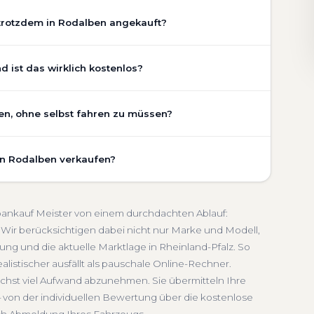
trotzdem in Rodalben angekauft?
chaden, Getriebeschaden, abgelaufenem TÜV oder
 ist das wirklich kostenlos?
 Zustand Ihres Fahrzeugs fließt transparent in unsere
gen wir den realen Zustand und die aktuelle Nachfrage
n ist vollständig kostenlos und unverbindlich. Wir
en, ohne selbst fahren zu müssen?
ung, Pflegezustand und die aktuelle Marktlage. So
Getriebeschaden
Faire Bewertung
undierte Einschätzung, die nah am tatsächlichen
n umfasst die kostenlose Abholung direkt an Ihrer
Pfalz.
in Rodalben verkaufen?
inem Treffpunkt Ihrer Wahl in Rodalben und Umgebung.
dlich
Seriöse Einschätzung
. Die Bezahlung erfolgt direkt bei Übergabe, auf Wunsch
schnelle Abwicklung. Seit 2010 kaufen wir Fahrzeuge
and-Pfalz. Sie erhalten eine kostenlose Bewertung, ein
Abmeldung inklusive
toankauf Meister von einem durchdachten Ablauf:
 Service von der Abholung bis zur Abmeldung. Über
Wir berücksichtigen dabei nicht nur Marke und Modell,
ng und die aktuelle Marktlage in Rheinland-Pfalz. So
land-Pfalz
alistischer ausfällt als pauschale Online-Rechner.
ichst viel Aufwand abzunehmen. Sie übermitteln Ihre
 von der individuellen Bewertung über die kostenlose