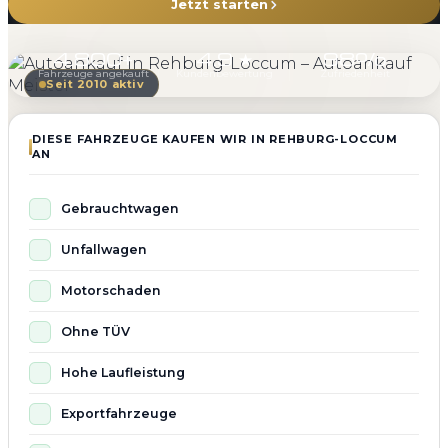
Jetzt starten
4.800+
4.9 ★
98%
Fahrzeuge angekauft
Kundenbewertung
Zufriedenheit
Seit 2010 aktiv
DIESE FAHRZEUGE KAUFEN WIR IN REHBURG-LOCCUM
AN
Gebrauchtwagen
Unfallwagen
Motorschaden
Ohne TÜV
Hohe Laufleistung
Exportfahrzeuge