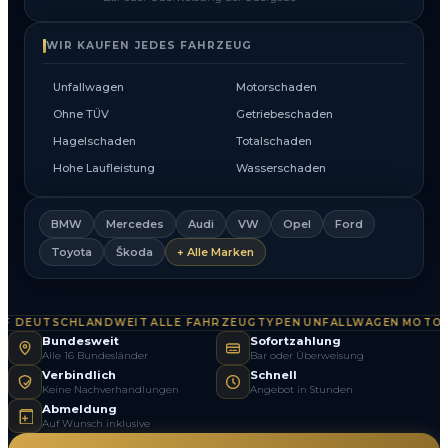
WIR KAUFEN JEDES FAHRZEUG
Unfallwagen
Motorschaden
Ohne TÜV
Getriebeschaden
Hagelschaden
Totalschaden
Hohe Laufleistung
Wasserschaden
BMW
Mercedes
Audi
VW
Opel
Ford
Toyota
Škoda
+ Alle Marken
 DEUTSCHLANDWEIT
ALLE FAHRZEUGTYPEN
UNFALLWAGEN
MOTORS
·
·
·
Bundesweit
Sofortzahlung
Alle 16 Bundesländer
Bar oder Überweisung
Verbindlich
Schnell
Keine Nachverhandlungen
Angebot in Stunden
Abmeldung
Auf Wunsch inklusive