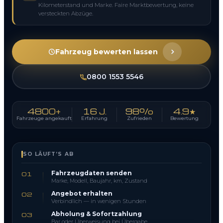
Kilometerstand und Marke. Faire Marktbewertung, keine
versteckten Abzüge.
Fahrzeug bewerten lassen
0800 1553 5546
4800+
16 J.
98%
4.9★
Fahrzeuge angekauft
Erfahrung
Zufrieden
Bewertung
SO LÄUFT’S AB
Fahrzeugdaten senden
01
Marke, Modell, Baujahr, km, Zustand
Angebot erhalten
02
Verbindlich — in wenigen Stunden
Abholung & Sofortzahlung
03
Bar oder Überweisung bei Übergabe