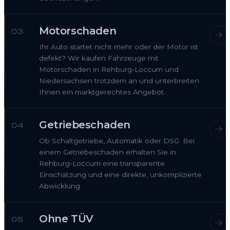
Motorschaden
03
Ihr Auto startet nicht mehr oder der Motor ist
defekt? Wir kaufen Fahrzeuge mit
Motorschaden in Rehburg-Loccum und
Niedersachsen trotzdem an und unterbreiten
Ihnen ein marktgerechtes Angebot.
Getriebeschaden
04
Ob Schaltgetriebe, Automatik oder DSG: Bei
einem Getriebeschaden erhalten Sie in
Rehburg-Loccum eine transparente
Einschätzung und eine direkte, unkomplizierte
Abwicklung.
Ohne TÜV
05