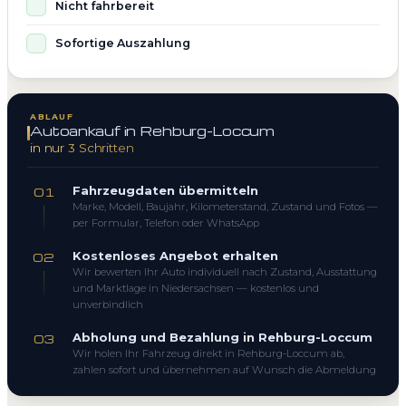
Nicht fahrbereit
Sofortige Auszahlung
ABLAUF
Autoankauf in Rehburg-Loccum
in nur 3 Schritten
Fahrzeugdaten übermitteln
01
Marke, Modell, Baujahr, Kilometerstand, Zustand und Fotos —
per Formular, Telefon oder WhatsApp
Kostenloses Angebot erhalten
02
Wir bewerten Ihr Auto individuell nach Zustand, Ausstattung
und Marktlage in Niedersachsen — kostenlos und
unverbindlich
Abholung und Bezahlung in Rehburg-Loccum
03
Wir holen Ihr Fahrzeug direkt in Rehburg-Loccum ab,
zahlen sofort und übernehmen auf Wunsch die Abmeldung