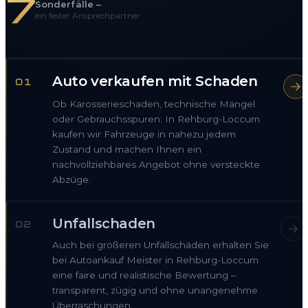
7
Sonderfälle –
ein fester Ansprechpartner
Auto verkaufen mit Schaden
01
Ob Karosserieschaden, technische Mängel
oder Gebrauchsspuren: In Rehburg-Loccum
kaufen wir Fahrzeuge in nahezu jedem
Zustand und machen Ihnen ein
nachvollziehbares Angebot ohne versteckte
Abzüge.
Unfallschaden
02
Auch bei größeren Unfallschäden erhalten Sie
bei Autoankauf Meister in Rehburg-Loccum
eine faire und realistische Bewertung –
transparent, zügig und ohne unangenehme
Überraschungen.