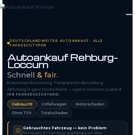
Startseite
DEUTSCHLANDWEITER AUTOANKAUF · ALLE
FAHRZEUGTYPEN
Fahrzeug Bewerten
Autoankauf Rehburg-
Loccum
So funktioniert’s
Schnell
& fair.
Kontakt
Kostenlose Bewertung. Transparente Abwicklung.
FAQ
Abholung in ganz Deutschland — egal in welchem Zustand.
IHR FAHRZEUGZUSTAND:
Gebraucht
Unfallwagen
Motorschaden
0800 1553 5546
Ohne TÜV
Totalschaden
Kostenlos anfragen
Gebrauchtes Fahrzeug — kein Problem
Wir kaufen Ihr Fahrzeug unabhängig von Alter,