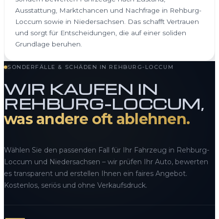
Ausstattung, Marktchancen und Nachfrage in Rehburg-
Loccum sowie in Niedersachsen. Das schafft Vertrauen
und sorgt für Entscheidungen, die auf einer soliden
Grundlage beruhen.
SONDERFÄLLE & SCHÄDEN IN REHBURG-LOCCUM
WIR KAUFEN IN
REHBURG-LOCCUM,
was andere oft ablehnen.
Wählen Sie den passenden Fall für Ihr Fahrzeug in Rehburg-
Loccum und Niedersachsen – wir prüfen Ihr Auto, bewerten
es transparent und erstellen Ihnen ein faires Angebot.
Kostenlos, seriös und ohne Verkaufsdruck.