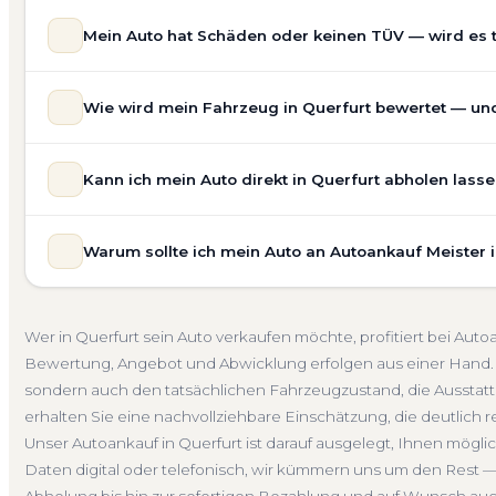
Mein Auto hat Schäden oder keinen TÜV — wird es 
Ja — wir kaufen auch Autos mit Unfallschaden, Motors
Wie wird mein Fahrzeug in Querfurt bewertet — und 
allgemeinem Reparaturbedarf direkt in Querfurt an. Der 
Bewertung ein. Anders als Online-Rechner berücksichti
Unsere Fahrzeugbewertung für den Autoankauf in Querfurt
für eine realistische Preiseinschätzung.
Kann ich mein Auto direkt in Querfurt abholen lass
prüfen Marke, Modell, Baujahr, Kilometerstand, Ausstatt
Unfallwagen Querfurt
Motorschaden
Ohne TÜV
G
erhalten Sie keine pauschale Schätzung, sondern eine f
Selbstverständlich. Unser Autoankauf-Service in Querfur
Verkaufspreis liegt — speziell für den Markt in Sachsen-A
Warum sollte ich mein Auto an Autoankauf Meister 
— egal ob zu Hause, am Arbeitsplatz oder an einem Tre
Kostenlose Bewertung
Marktwert Querfurt
Unverbind
fahrbereite Fahrzeuge transportieren wir ab. Die Bezah
Autoankauf Meister vereint Erfahrung, Transparenz und 
übernehmen wir auch die Abmeldung.
deutschlandweit an — auch in Querfurt und ganz Sachse
Abholung Querfurt
Nicht fahrbereit
Barzahlung
A
Wer in Querfurt sein Auto verkaufen möchte, profitiert bei Au
verbindliches Angebot und auf Wunsch den kompletten
Bewertung, Angebot und Abwicklung erfolgen aus einer Hand. 
4.800 zufriedene Kunden sprechen für sich.
sondern auch den tatsächlichen Fahrzeugzustand, die Ausstatt
Seit 2010
4.800+ Ankäufe
Komplettservice
Sachs
erhalten Sie eine nachvollziehbare Einschätzung, die deutlich re
Unser Autoankauf in Querfurt ist darauf ausgelegt, Ihnen mögli
Daten digital oder telefonisch, wir kümmern uns um den Rest —