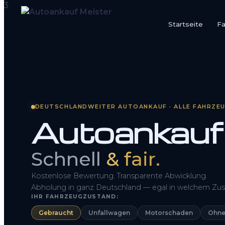
Startseite
F
Startseite
Fahrzeug Bewerten
So funktioniert’s
DEUTSCHLANDWEITER AUTOANKAUF · ALLE FAHRZE
Autoankauf
Kontakt
FAQ
Schnell
& fair.
Kostenlose Bewertung. Transparente Abwicklung.
Abholung in ganz Deutschland — egal in welchem Zus
IHR FAHRZEUGZUSTAND:
Gebraucht
Unfallwagen
Motorschaden
Ohne