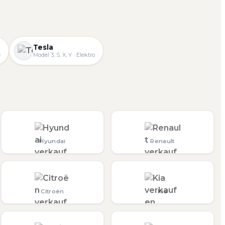
Tesla
e
Model 3, S, X, Y · Elektro
Hyundai
Renault
Citroën
Kia