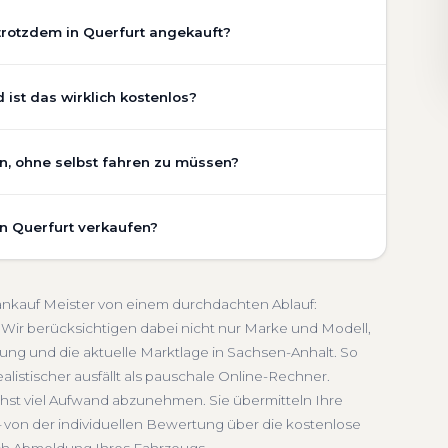
trotzdem in Querfurt angekauft?
chaden, Getriebeschaden, abgelaufenem TÜV oder
ist das wirklich kostenlos?
Zustand Ihres Fahrzeugs fließt transparent in unsere
gen wir den realen Zustand und die aktuelle Nachfrage
 ist vollständig kostenlos und unverbindlich. Wir
en, ohne selbst fahren zu müssen?
ung, Pflegezustand und die aktuelle Marktlage. So
etriebeschaden
Faire Bewertung
undierte Einschätzung, die nah am tatsächlichen
t umfasst die kostenlose Abholung direkt an Ihrer Adresse
nhalt.
in Querfurt verkaufen?
ffpunkt Ihrer Wahl in Querfurt und Umgebung. Auch nicht
lich
Seriöse Einschätzung
lung erfolgt direkt bei Übergabe, auf Wunsch
schnelle Abwicklung. Seit 2010 kaufen wir Fahrzeuge
n-Anhalt. Sie erhalten eine kostenlose Bewertung, ein
bmeldung inklusive
toankauf Meister von einem durchdachten Ablauf:
 Service von der Abholung bis zur Abmeldung. Über
Wir berücksichtigen dabei nicht nur Marke und Modell,
ung und die aktuelle Marktlage in Sachsen-Anhalt. So
en-Anhalt
alistischer ausfällt als pauschale Online-Rechner.
chst viel Aufwand abzunehmen. Sie übermitteln Ihre
 von der individuellen Bewertung über die kostenlose