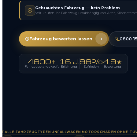
Gebrauchtes Fahrzeug — kein Problem
Wir kaufen Ihr Fahrzeug unabhängig von Alter, Kilometerst
Fahrzeug bewerten lassen
0800 1
4800+
16 J.
98%
4.9★
Fahrzeuge angekauft
Erfahrung
Zufrieden
Bewertung
LE FAHRZEUGTYPEN
UNFALLWAGEN
MOTORSCHADEN
OHNE TÜV
SOF
·
·
·
·