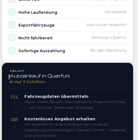
Hohe Laufleistung
Fair bewertet
Exportfahrzeuge
Auch schwer verkäuflich
Nicht fahrbereit
Abholung in Querfurt
Sofortige Auszahlung
Bar oder Überweisung
ABLAUF
Autoankauf in Querfurt
in nur 3 Schritten
Fahrzeugdaten übermitteln
01
Marke, Modell, Baujahr, Kilometerstand, Zustand und Fotos
— per Formular, Telefon oder WhatsApp
Kostenloses Angebot erhalten
02
Wir bewerten Ihr Auto individuell nach Zustand,
Ausstattung und Marktlage in Sachsen-Anhalt — kostenlos
und unverbindlich