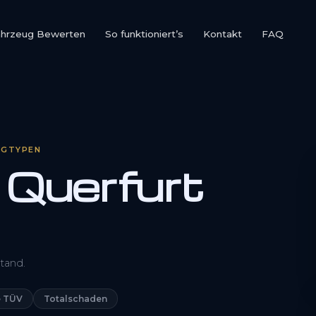
ahrzeug Bewerten
So funktioniert’s
Kontakt
FAQ
UGTYPEN
 Querfurt
0800 1553 5546
tand.
Kostenlos anfragen
 TÜV
Totalschaden