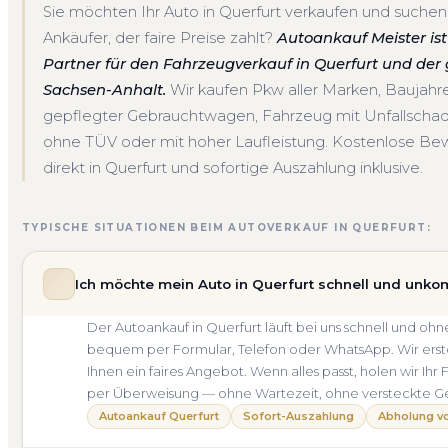
Sie möchten Ihr Auto in Querfurt verkaufen und suchen
Ankäufer, der faire Preise zahlt?
Autoankauf Meister ist 
Partner für den Fahrzeugverkauf in Querfurt und de
Sachsen-Anhalt.
Wir kaufen Pkw aller Marken, Baujah
gepflegter Gebrauchtwagen, Fahrzeug mit Unfallscha
ohne TÜV oder mit hoher Laufleistung. Kostenlose Be
direkt in Querfurt und sofortige Auszahlung inklusive.
TYPISCHE SITUATIONEN BEIM AUTOVERKAUF IN QUERFURT:
Ich möchte mein Auto in Querfurt schnell und unkom
Der Autoankauf in Querfurt läuft bei uns schnell und 
bequem per Formular, Telefon oder WhatsApp. Wir erste
Ihnen ein faires Angebot. Wenn alles passt, holen wir Ihr
per Überweisung — ohne Wartezeit, ohne versteckte G
Autoankauf Querfurt
Sofort-Auszahlung
Abholung vo