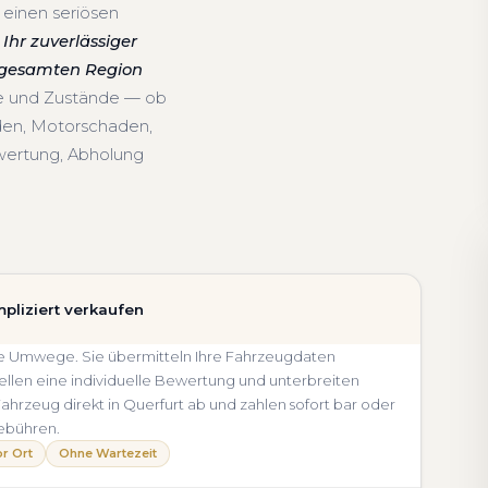
 einen seriösen
Ihr zuverlässiger
r gesamten Region
re und Zustände — ob
den, Motorschaden,
wertung, Abholung
pliziert verkaufen
ohne Umwege. Sie übermitteln Ihre Fahrzeugdaten
llen eine individuelle Bewertung und unterbreiten
 Fahrzeug direkt in Querfurt ab und zahlen sofort bar oder
ebühren.
r Ort
Ohne Wartezeit