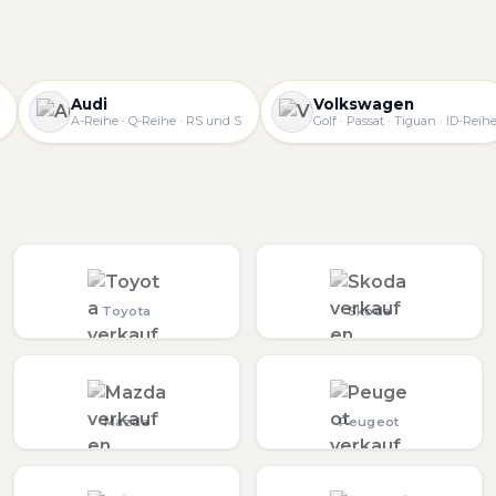
Audi
Volkswagen
A-Reihe · Q-Reihe · RS und S
Golf · Passat · Tiguan · ID-Reih
Toyota
Skoda
Mazda
Peugeot