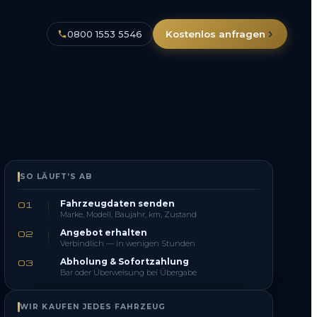
0800 1553 5546
Kostenlos anfragen
SO LÄUFT’S AB
Fahrzeugdaten senden
01
Marke, Modell, Baujahr, km, Zustand
Angebot erhalten
02
Verbindlich — in wenigen Stunden
Abholung & Sofortzahlung
03
Bar oder Überweisung bei Übergabe
WIR KAUFEN JEDES FAHRZEUG