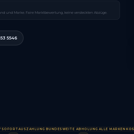
and und Marke. Faire Marktbewertung, keine versteckten Abzüge.
553 5546
ORTAUSZAHLUNG
BUNDESWEITE ABHOLUNG
ALLE MARKEN
KOSTENL
·
·
·