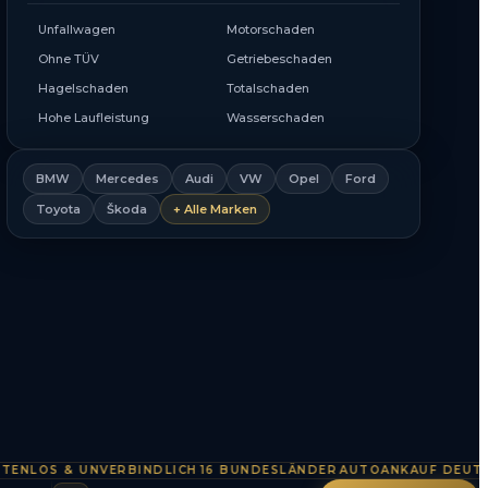
Unfallwagen
Motorschaden
Ohne TÜV
Getriebeschaden
Hagelschaden
Totalschaden
Hohe Laufleistung
Wasserschaden
BMW
Mercedes
Audi
VW
Opel
Ford
Toyota
Škoda
+ Alle Marken
OS & UNVERBINDLICH
16 BUNDESLÄNDER
AUTOANKAUF DEUTSCHL
·
·