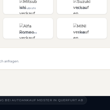
Mitsubishi
Suzuki
Alfa Romeo
MINI
ch anfragen.
G BEI AUTOANKAUF MEISTER IN QUERFURT AB