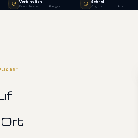
Verbindlich
Schnell
Keine Nachverhandlungen
Angebot in Stunden
PLIZIERT
uf
 Ort