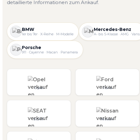
detaillierte Informationen zum Ankauf.
BMW
Mercedes-Benz
1er bis 7er · X-Reihe · M-Modelle
A- bis S-Klasse · AMG · Vans
Porsche
911 · Cayenne · Macan · Panamera
Opel
Ford
SEAT
Nissan