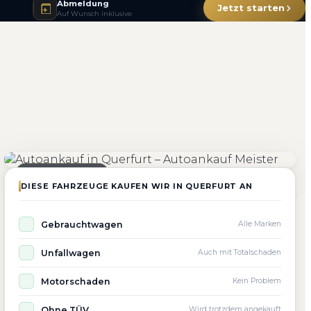
Abmeldung
Jetzt starten
Auf Wunsch inklusive
4.800+
4.9 ★
98%
Fahrzeuge angekauft
Kundenbewertung
Zufriedenheit
Seit 2010 aktiv
DIESE FAHRZEUGE KAUFEN WIR IN QUERFURT AN
Gebrauchtwagen
Alle Marken
Unfallwagen
Auch mit Totalschaden
Motorschaden
Kein Problem
Ohne TÜV
Wird trotzdem angekauft