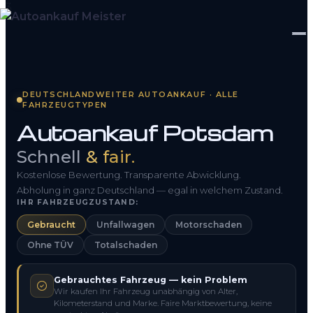
Startseite
DEUTSCHLANDWEITER AUTOANKAUF · ALLE
FAHRZEUGTYPEN
Fahrzeug Bewerten
Autoankauf Potsdam
So funktioniert’s
Schnell
& fair.
Kontakt
Kostenlose Bewertung. Transparente Abwicklung.
Abholung in ganz Deutschland — egal in welchem Zustand.
IHR FAHRZEUGZUSTAND:
FAQ
Gebraucht
Unfallwagen
Motorschaden
Ohne TÜV
Totalschaden
0800 1553 5546
Gebrauchtes Fahrzeug — kein Problem
Kostenlos anfragen
Wir kaufen Ihr Fahrzeug unabhängig von Alter,
Kilometerstand und Marke. Faire Marktbewertung, keine