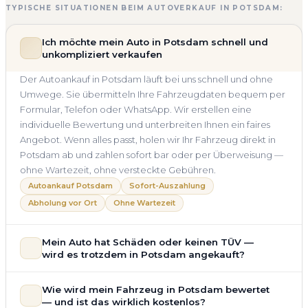
TYPISCHE SITUATIONEN BEIM AUTOVERKAUF IN POTSDAM:
Ich möchte mein Auto in Potsdam schnell und
unkompliziert verkaufen
Der Autoankauf in Potsdam läuft bei uns schnell und ohne
Umwege. Sie übermitteln Ihre Fahrzeugdaten bequem per
Formular, Telefon oder WhatsApp. Wir erstellen eine
individuelle Bewertung und unterbreiten Ihnen ein faires
Angebot. Wenn alles passt, holen wir Ihr Fahrzeug direkt in
Potsdam ab und zahlen sofort bar oder per Überweisung —
ohne Wartezeit, ohne versteckte Gebühren.
Autoankauf Potsdam
Sofort-Auszahlung
Abholung vor Ort
Ohne Wartezeit
Mein Auto hat Schäden oder keinen TÜV —
wird es trotzdem in Potsdam angekauft?
Ja — wir kaufen auch Autos mit Unfallschaden,
Wie wird mein Fahrzeug in Potsdam bewertet
Motorschaden, Getriebeschaden, abgelaufenem TÜV oder
— und ist das wirklich kostenlos?