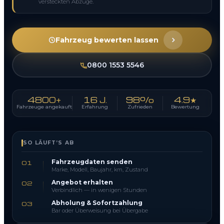
versteckten Abzüge.
Fahrzeug bewerten lassen
0800 1553 5546
4800+
16 J.
98%
4.9★
Fahrzeuge angekauft
Erfahrung
Zufrieden
Bewertung
SO LÄUFT’S AB
Fahrzeugdaten senden
01
Marke, Modell, Baujahr, km, Zustand
Angebot erhalten
02
Verbindlich — in wenigen Stunden
Abholung & Sofortzahlung
03
Bar oder Überweisung bei Übergabe