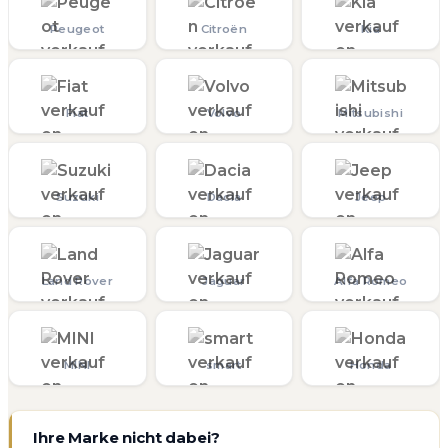
Peugeot
Citroën
Kia
Fiat
Volvo
Mitsubishi
Suzuki
Dacia
Jeep
Land Rover
Jaguar
Alfa Romeo
MINI
smart
Honda
Ihre Marke nicht dabei?