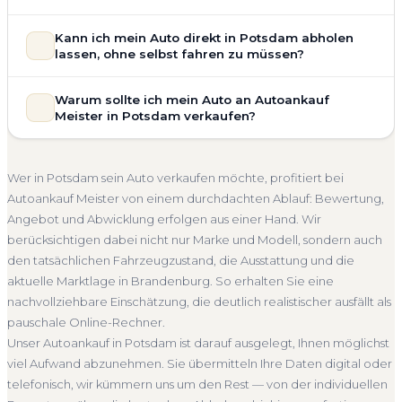
allgemeinem Reparaturbedarf direkt in Potsdam an. Der
Zustand Ihres Fahrzeugs fließt transparent in unsere
Unsere Fahrzeugbewertung für den Autoankauf in Potsdam
Kann ich mein Auto direkt in Potsdam abholen
Bewertung ein. Anders als Online-Rechner berücksichtigen
ist vollständig kostenlos und unverbindlich. Wir prüfen Marke,
lassen, ohne selbst fahren zu müssen?
wir den realen Zustand und die aktuelle Nachfrage für eine
Modell, Baujahr, Kilometerstand, Ausstattung, Pflegezustand
realistische Preiseinschätzung.
und die aktuelle Marktlage. So erhalten Sie keine pauschale
Selbstverständlich. Unser Autoankauf-Service in Potsdam
Warum sollte ich mein Auto an Autoankauf
Unfallwagen Potsdam
Motorschaden
Ohne TÜV
Schätzung, sondern eine fundierte Einschätzung, die nah am
umfasst die kostenlose Abholung direkt an Ihrer Adresse —
Meister in Potsdam verkaufen?
tatsächlichen Verkaufspreis liegt — speziell für den Markt in
Getriebeschaden
Faire Bewertung
egal ob zu Hause, am Arbeitsplatz oder an einem Treffpunkt
Brandenburg.
Ihrer Wahl in Potsdam und Umgebung. Auch nicht
Autoankauf Meister vereint Erfahrung, Transparenz und
Kostenlose Bewertung
Marktwert Potsdam
fahrbereite Fahrzeuge transportieren wir ab. Die Bezahlung
schnelle Abwicklung. Seit 2010 kaufen wir Fahrzeuge
Wer in Potsdam sein Auto verkaufen möchte, profitiert bei
erfolgt direkt bei Übergabe, auf Wunsch übernehmen wir
Unverbindlich
Seriöse Einschätzung
deutschlandweit an — auch in Potsdam und ganz
Autoankauf Meister von einem durchdachten Ablauf: Bewertung,
auch die Abmeldung.
Brandenburg. Sie erhalten eine kostenlose Bewertung, ein
Angebot und Abwicklung erfolgen aus einer Hand. Wir
Abholung Potsdam
Nicht fahrbereit
Barzahlung
verbindliches Angebot und auf Wunsch den kompletten
berücksichtigen dabei nicht nur Marke und Modell, sondern auch
Service von der Abholung bis zur Abmeldung. Über 4.800
Abmeldung inklusive
den tatsächlichen Fahrzeugzustand, die Ausstattung und die
zufriedene Kunden sprechen für sich.
aktuelle Marktlage in Brandenburg. So erhalten Sie eine
Seit 2010
4.800+ Ankäufe
Komplettservice
nachvollziehbare Einschätzung, die deutlich realistischer ausfällt als
Brandenburg
pauschale Online-Rechner.
Unser Autoankauf in Potsdam ist darauf ausgelegt, Ihnen möglichst
viel Aufwand abzunehmen. Sie übermitteln Ihre Daten digital oder
telefonisch, wir kümmern uns um den Rest — von der individuellen