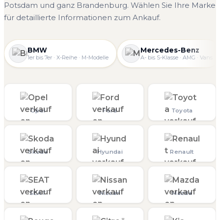
Potsdam und ganz Brandenburg. Wählen Sie Ihre Marke
für detaillierte Informationen zum Ankauf.
BMW
Mercedes-Benz
1er bis 7er · X-Reihe · M-Modelle
A- bis S-Klasse · AMG · Vans
Opel
Ford
Toyota
Skoda
Hyundai
Renault
SEAT
Nissan
Mazda