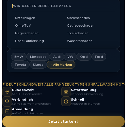
WIR KAUFEN JEDES FAHRZEUG
Unfallwagen
Motorschaden
Ohne TÜV
Getriebeschaden
Hagelschaden
Totalschaden
Hohe Laufleistung
Wasserschaden
BMW
Mercedes
Audi
VW
Opel
Ford
Toyota
Škoda
+ Alle Marken
 DEUTSCHLANDWEIT
ALLE FAHRZEUGTYPEN
UNFALLWAGEN
MOTOR
·
·
·
Bundesweit
Sofortzahlung
Alle 16 Bundesländer
Bar oder Überweisung
Verbindlich
Schnell
Keine Nachverhandlungen
Angebot in Stunden
Abmeldung
Auf Wunsch inklusive
Jetzt starten