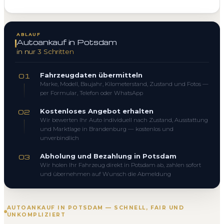
ABLAUF
Autoankauf in Potsdam
in nur 3 Schritten
Fahrzeugdaten übermitteln
01
Marke, Modell, Baujahr, Kilometerstand, Zustand und Fotos —
per Formular, Telefon oder WhatsApp
Kostenloses Angebot erhalten
02
Wir bewerten Ihr Auto individuell nach Zustand, Ausstattung
und Marktlage in Brandenburg — kostenlos und
unverbindlich
Abholung und Bezahlung in Potsdam
03
Wir holen Ihr Fahrzeug direkt in Potsdam ab, zahlen sofort
und übernehmen auf Wunsch die Abmeldung
AUTOANKAUF IN POTSDAM — SCHNELL, FAIR UND
UNKOMPLIZIERT