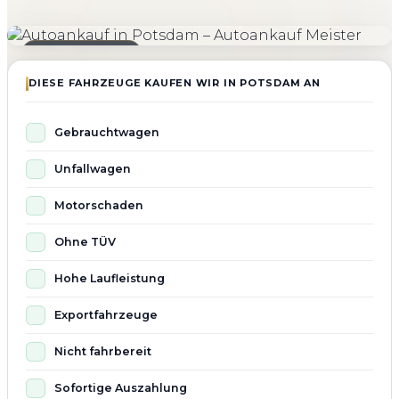
4.800+
4.9 ★
98%
Fahrzeuge angekauft
Kundenbewertung
Zufriedenheit
Seit 2010 aktiv
DIESE FAHRZEUGE KAUFEN WIR IN POTSDAM AN
Gebrauchtwagen
Unfallwagen
Motorschaden
Ohne TÜV
Hohe Laufleistung
Exportfahrzeuge
Nicht fahrbereit
Sofortige Auszahlung