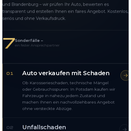
und Brandenburg – wir prüfen Ihr Auto, bewerten es
transparent und erstellen Ihnen ein faires Angebot. Kostenlos,
seriös und ohne Verkaufsdruck.
7
Sonderfälle –
ein fester Ansprechpartner
Auto verkaufen mit Schaden
01
Ob Karosserieschaden, technische Mängel
oder Gebrauchsspuren: In Potsdam kaufen wir
Fahrzeuge in nahezu jedem Zustand und
machen Ihnen ein nachvollziehbares Angebot
ohne versteckte Abzüge.
Unfallschaden
02