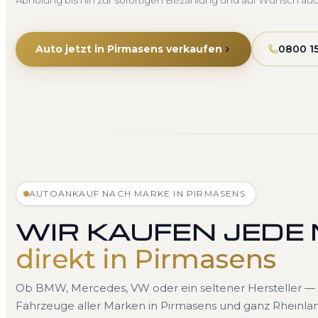
Abholung bis hin zur sofortigen Bezahlung und auf Wunsch au
Auto jetzt in Pirmasens verkaufen
0800 1
AUTOANKAUF NACH MARKE IN PIRMASENS
WIR KAUFEN JEDE
direkt in Pirmasens
Ob BMW, Mercedes, VW oder ein seltener Hersteller — 
Fahrzeuge aller Marken in Pirmasens und ganz Rheinlan