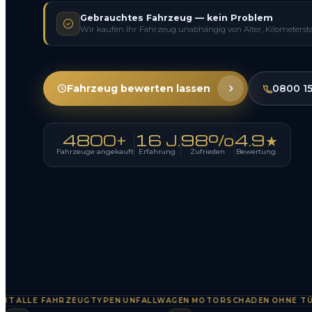
Gebrauchtes Fahrzeug — kein Problem
Wir kaufen Ihr Fahrzeug unabhängig von Alter, Kilometerst
Fahrzeug bewerten lassen
0800 1
4800+
16 J.
98%
4.9★
Fahrzeuge angekauft
Erfahrung
Zufrieden
Bewertung
LLE FAHRZEUGTYPEN
UNFALLWAGEN
MOTORSCHADEN
OHNE TÜV
SO
·
·
·
·