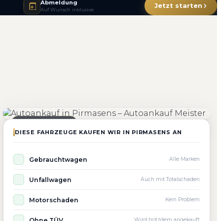
Abmeldung
Jetzt starten
Auf Wunsch inklusive
4.800+
4.9 ★
98%
Fahrzeuge angekauft
Kundenbewertung
Zufriedenheit
Seit 2010 aktiv
DIESE FAHRZEUGE KAUFEN WIR IN PIRMASENS AN
Gebrauchtwagen
Alle Marken
Unfallwagen
Auch mit Totalschaden
Motorschaden
Kein Problem
Ohne TÜV
Wird trotzdem angekauft