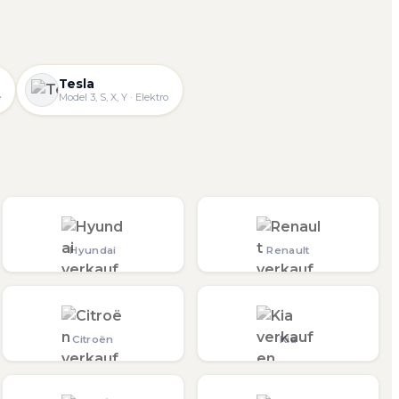
Tesla
e
Model 3, S, X, Y · Elektro
Hyundai
Renault
Citroën
Kia