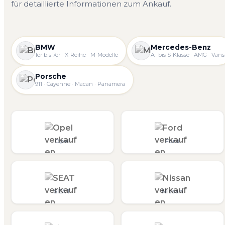
für detaillierte Informationen zum Ankauf.
BMW
Mercedes-Benz
1er bis 7er · X-Reihe · M-Modelle
A- bis S-Klasse · AMG · Vans
Porsche
911 · Cayenne · Macan · Panamera
Opel
Ford
SEAT
Nissan