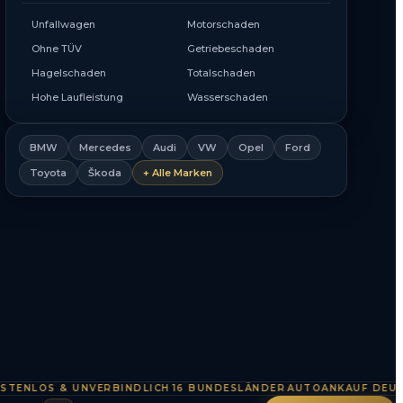
Unfallwagen
Motorschaden
Ohne TÜV
Getriebeschaden
Hagelschaden
Totalschaden
Hohe Laufleistung
Wasserschaden
BMW
Mercedes
Audi
VW
Opel
Ford
Toyota
Škoda
+ Alle Marken
LOS & UNVERBINDLICH
16 BUNDESLÄNDER
AUTOANKAUF DEUTSCHL
·
·