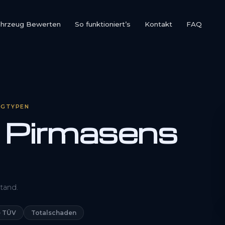
ahrzeug Bewerten
So funktioniert’s
Kontakt
FAQ
UGTYPEN
 Pirmasens
0800 1553 5546
tand.
Kostenlos anfragen
 TÜV
Totalschaden