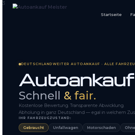
Startseite
F
Startseite
Fahrzeug Bewerten
So funktioniert’s
DEUTSCHLANDWEITER AUTOANKAUF · ALLE FAHRZE
Autoankauf
Kontakt
FAQ
Schnell
& fair.
Kostenlose Bewertung. Transparente Abwicklung.
Abholung in ganz Deutschland — egal in welchem Zus
IHR FAHRZEUGZUSTAND:
Gebraucht
Unfallwagen
Motorschaden
Ohne