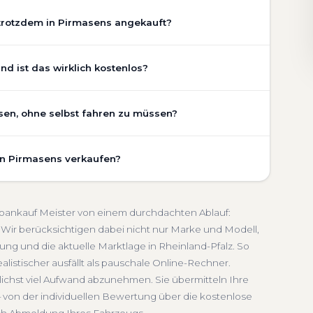
trotzdem in Pirmasens angekauft?
chaden, Getriebeschaden, abgelaufenem TÜV oder
d ist das wirklich kostenlos?
 Zustand Ihres Fahrzeugs fließt transparent in unsere
gen wir den realen Zustand und die aktuelle Nachfrage
ns ist vollständig kostenlos und unverbindlich. Wir
ssen, ohne selbst fahren zu müssen?
ung, Pflegezustand und die aktuelle Marktlage. So
Getriebeschaden
Faire Bewertung
undierte Einschätzung, die nah am tatsächlichen
ns umfasst die kostenlose Abholung direkt an Ihrer
Pfalz.
in Pirmasens verkaufen?
inem Treffpunkt Ihrer Wahl in Pirmasens und Umgebung.
ndlich
Seriöse Einschätzung
. Die Bezahlung erfolgt direkt bei Übergabe, auf Wunsch
schnelle Abwicklung. Seit 2010 kaufen wir Fahrzeuge
and-Pfalz. Sie erhalten eine kostenlose Bewertung, ein
Abmeldung inklusive
utoankauf Meister von einem durchdachten Ablauf:
 Service von der Abholung bis zur Abmeldung. Über
Wir berücksichtigen dabei nicht nur Marke und Modell,
ng und die aktuelle Marktlage in Rheinland-Pfalz. So
land-Pfalz
alistischer ausfällt als pauschale Online-Rechner.
lichst viel Aufwand abzunehmen. Sie übermitteln Ihre
 von der individuellen Bewertung über die kostenlose