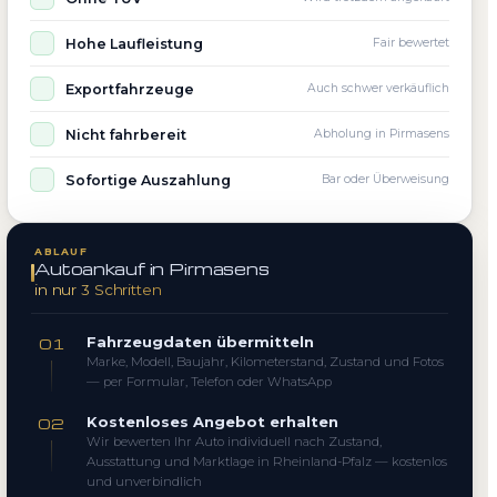
Hohe Laufleistung
Fair bewertet
Exportfahrzeuge
Auch schwer verkäuflich
Nicht fahrbereit
Abholung in Pirmasens
Sofortige Auszahlung
Bar oder Überweisung
ABLAUF
Autoankauf in Pirmasens
in nur 3 Schritten
Fahrzeugdaten übermitteln
01
Marke, Modell, Baujahr, Kilometerstand, Zustand und Fotos
— per Formular, Telefon oder WhatsApp
Kostenloses Angebot erhalten
02
Wir bewerten Ihr Auto individuell nach Zustand,
Ausstattung und Marktlage in Rheinland-Pfalz — kostenlos
und unverbindlich