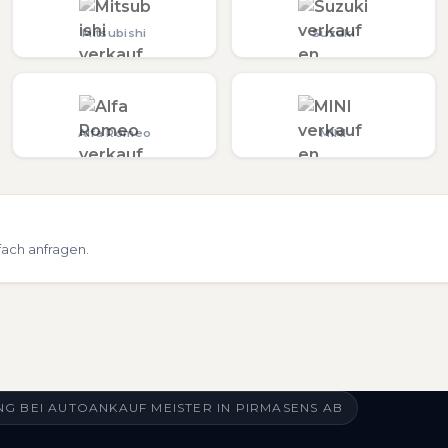
Mitsubishi
Suzuki
Alfa Romeo
MINI
fach anfragen.
G BEI AUTOANKAUF MEISTER IN PIRMASENS AB