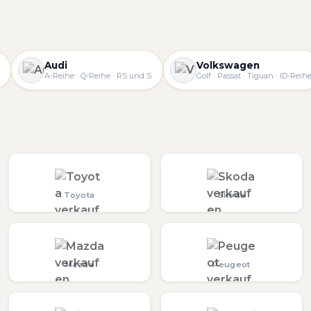
Audi
Volkswagen
A-Reihe · Q-Reihe · RS und S
Golf · Passat · Tiguan · ID-Reih
Toyota
Skoda
Mazda
Peugeot