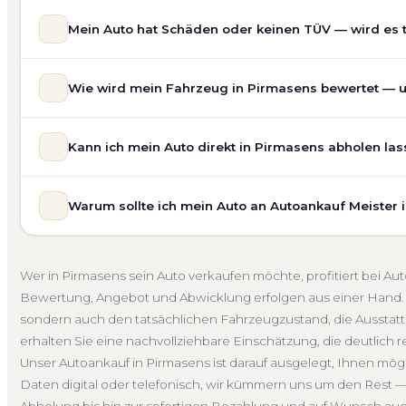
Mein Auto hat Schäden oder keinen TÜV — wird es 
Ja — wir kaufen auch Autos mit Unfallschaden, Motors
Wie wird mein Fahrzeug in Pirmasens bewertet — un
allgemeinem Reparaturbedarf direkt in Pirmasens an. Der
Bewertung ein. Anders als Online-Rechner berücksichti
Unsere Fahrzeugbewertung für den Autoankauf in Pirmase
für eine realistische Preiseinschätzung.
Kann ich mein Auto direkt in Pirmasens abholen la
prüfen Marke, Modell, Baujahr, Kilometerstand, Ausstatt
Unfallwagen Pirmasens
Motorschaden
Ohne TÜV
erhalten Sie keine pauschale Schätzung, sondern eine f
Selbstverständlich. Unser Autoankauf-Service in Pirmase
Verkaufspreis liegt — speziell für den Markt in Rheinland-
Warum sollte ich mein Auto an Autoankauf Meister 
Adresse — egal ob zu Hause, am Arbeitsplatz oder an e
Kostenlose Bewertung
Marktwert Pirmasens
Unverbi
Auch nicht fahrbereite Fahrzeuge transportieren wir ab
Autoankauf Meister vereint Erfahrung, Transparenz und 
übernehmen wir auch die Abmeldung.
deutschlandweit an — auch in Pirmasens und ganz Rheinl
Abholung Pirmasens
Nicht fahrbereit
Barzahlung
Wer in Pirmasens sein Auto verkaufen möchte, profitiert bei A
verbindliches Angebot und auf Wunsch den kompletten
Bewertung, Angebot und Abwicklung erfolgen aus einer Hand. 
4.800 zufriedene Kunden sprechen für sich.
sondern auch den tatsächlichen Fahrzeugzustand, die Ausstattu
Seit 2010
4.800+ Ankäufe
Komplettservice
Rhein
erhalten Sie eine nachvollziehbare Einschätzung, die deutlich re
Unser Autoankauf in Pirmasens ist darauf ausgelegt, Ihnen mög
Daten digital oder telefonisch, wir kümmern uns um den Rest —