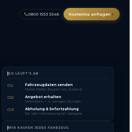
0800 1553 5546
Kostenlos anfragen
SO LÄUFT’S AB
Fahrzeugdaten senden
01
Marke, Modell, Baujahr, km, Zustand
Angebot erhalten
02
Verbindlich — in wenigen Stunden
Abholung & Sofortzahlung
03
Bar oder Überweisung bei Übergabe
WIR KAUFEN JEDES FAHRZEUG