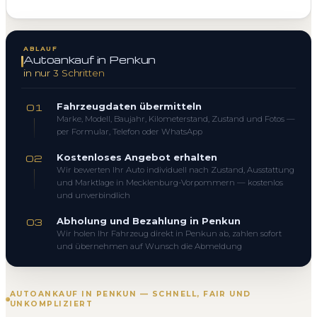
ABLAUF
Autoankauf in Penkun
in nur 3 Schritten
Fahrzeugdaten übermitteln
01
Marke, Modell, Baujahr, Kilometerstand, Zustand und Fotos —
per Formular, Telefon oder WhatsApp
Kostenloses Angebot erhalten
02
Wir bewerten Ihr Auto individuell nach Zustand, Ausstattung
und Marktlage in Mecklenburg-Vorpommern — kostenlos
und unverbindlich
Abholung und Bezahlung in Penkun
03
Wir holen Ihr Fahrzeug direkt in Penkun ab, zahlen sofort
und übernehmen auf Wunsch die Abmeldung
AUTOANKAUF IN PENKUN — SCHNELL, FAIR UND
UNKOMPLIZIERT