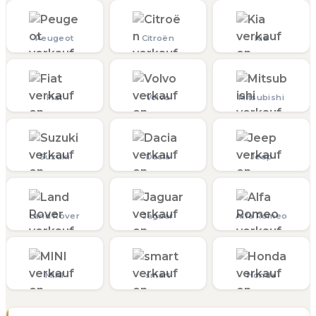
Peugeot
Citroën
Kia
Fiat
Volvo
Mitsubishi
Suzuki
Dacia
Jeep
Land Rover
Jaguar
Alfa Romeo
MINI
smart
Honda