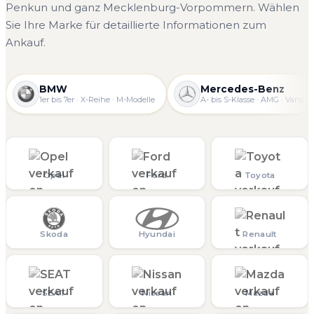
Penkun und ganz Mecklenburg-Vorpommern. Wählen
Sie Ihre Marke für detaillierte Informationen zum
Ankauf.
BMW
Mercedes-Benz
1er bis 7er · X-Reihe · M-Modelle
A- bis S-Klasse · AMG · Vans
Opel
Ford
Toyota
Skoda
Hyundai
Renault
SEAT
Nissan
Mazda