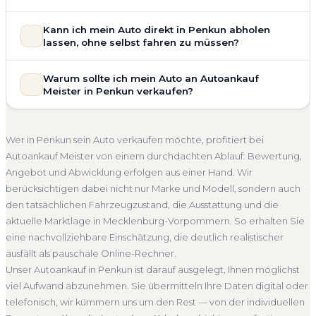
allgemeinem Reparaturbedarf direkt in Penkun an. Der
Zustand Ihres Fahrzeugs fließt transparent in unsere
Unsere Fahrzeugbewertung für den Autoankauf in Penkun
Kann ich mein Auto direkt in Penkun abholen
Bewertung ein. Anders als Online-Rechner berücksichtigen
ist vollständig kostenlos und unverbindlich. Wir prüfen Marke,
lassen, ohne selbst fahren zu müssen?
wir den realen Zustand und die aktuelle Nachfrage für eine
Modell, Baujahr, Kilometerstand, Ausstattung, Pflegezustand
realistische Preiseinschätzung.
und die aktuelle Marktlage. So erhalten Sie keine pauschale
Selbstverständlich. Unser Autoankauf-Service in Penkun
Warum sollte ich mein Auto an Autoankauf
Unfallwagen Penkun
Motorschaden
Ohne TÜV
Schätzung, sondern eine fundierte Einschätzung, die nah am
umfasst die kostenlose Abholung direkt an Ihrer Adresse —
Meister in Penkun verkaufen?
tatsächlichen Verkaufspreis liegt — speziell für den Markt in
Getriebeschaden
Faire Bewertung
egal ob zu Hause, am Arbeitsplatz oder an einem Treffpunkt
Mecklenburg-Vorpommern.
Ihrer Wahl in Penkun und Umgebung. Auch nicht fahrbereite
Autoankauf Meister vereint Erfahrung, Transparenz und
Kostenlose Bewertung
Marktwert Penkun
Unverbindlich
Fahrzeuge transportieren wir ab. Die Bezahlung erfolgt
schnelle Abwicklung. Seit 2010 kaufen wir Fahrzeuge
Wer in Penkun sein Auto verkaufen möchte, profitiert bei
direkt bei Übergabe, auf Wunsch übernehmen wir auch die
Seriöse Einschätzung
deutschlandweit an — auch in Penkun und ganz
Autoankauf Meister von einem durchdachten Ablauf: Bewertung,
Abmeldung.
Mecklenburg-Vorpommern. Sie erhalten eine kostenlose
Angebot und Abwicklung erfolgen aus einer Hand. Wir
Abholung Penkun
Nicht fahrbereit
Barzahlung
Bewertung, ein verbindliches Angebot und auf Wunsch den
berücksichtigen dabei nicht nur Marke und Modell, sondern auch
kompletten Service von der Abholung bis zur Abmeldung.
Abmeldung inklusive
den tatsächlichen Fahrzeugzustand, die Ausstattung und die
Über 4.800 zufriedene Kunden sprechen für sich.
aktuelle Marktlage in Mecklenburg-Vorpommern. So erhalten Sie
Seit 2010
4.800+ Ankäufe
Komplettservice
eine nachvollziehbare Einschätzung, die deutlich realistischer
Mecklenburg-Vorpommern
ausfällt als pauschale Online-Rechner.
Unser Autoankauf in Penkun ist darauf ausgelegt, Ihnen möglichst
viel Aufwand abzunehmen. Sie übermitteln Ihre Daten digital oder
telefonisch, wir kümmern uns um den Rest — von der individuellen