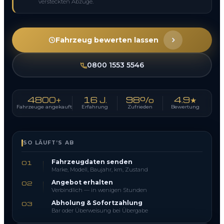
versteckten Abzüge.
Fahrzeug bewerten lassen
0800 1553 5546
4800+
16 J.
98%
4.9★
Fahrzeuge angekauft
Erfahrung
Zufrieden
Bewertung
SO LÄUFT’S AB
Fahrzeugdaten senden
01
Marke, Modell, Baujahr, km, Zustand
Angebot erhalten
02
Verbindlich — in wenigen Stunden
Abholung & Sofortzahlung
03
Bar oder Überweisung bei Übergabe