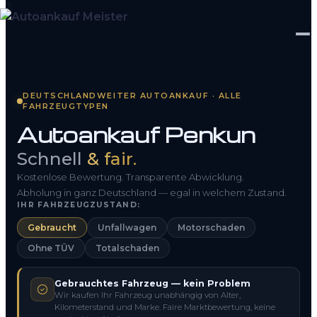
Startseite
DEUTSCHLANDWEITER AUTOANKAUF · ALLE
FAHRZEUGTYPEN
Fahrzeug Bewerten
Autoankauf Penkun
So funktioniert’s
Schnell
& fair.
Kontakt
Kostenlose Bewertung. Transparente Abwicklung.
Abholung in ganz Deutschland — egal in welchem Zustand.
IHR FAHRZEUGZUSTAND:
FAQ
Gebraucht
Unfallwagen
Motorschaden
Ohne TÜV
Totalschaden
0800 1553 5546
Gebrauchtes Fahrzeug — kein Problem
Kostenlos anfragen
Wir kaufen Ihr Fahrzeug unabhängig von Alter,
Kilometerstand und Marke. Faire Marktbewertung, keine