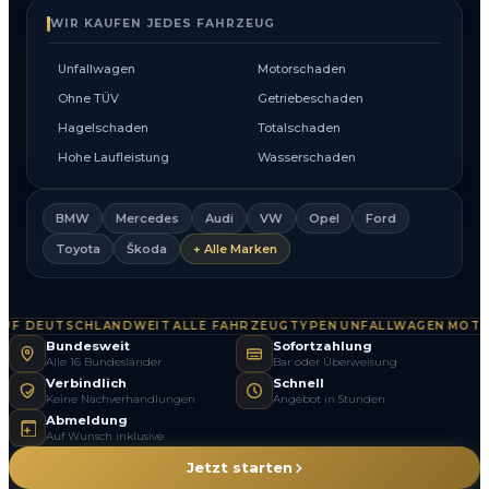
WIR KAUFEN JEDES FAHRZEUG
Unfallwagen
Motorschaden
Ohne TÜV
Getriebeschaden
Hagelschaden
Totalschaden
Hohe Laufleistung
Wasserschaden
BMW
Mercedes
Audi
VW
Opel
Ford
Toyota
Škoda
+ Alle Marken
F DEUTSCHLANDWEIT
ALLE FAHRZEUGTYPEN
UNFALLWAGEN
MOTOR
·
·
·
Bundesweit
Sofortzahlung
Alle 16 Bundesländer
Bar oder Überweisung
Verbindlich
Schnell
Keine Nachverhandlungen
Angebot in Stunden
Abmeldung
Auf Wunsch inklusive
Jetzt starten